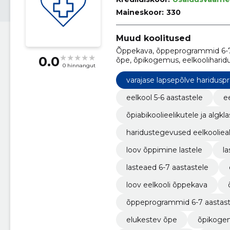
Maineskoor:
330
Muud koolitused
Õppekava, õppeprogrammid 6-7 a
0.0
õpe, õpikogemus, eelkooliharidu
0 hinnangut
arvutamise alused, kirjaoskuse
varajase lapsepõlve haridus
eelkool 5-6 aastastele
e
õpiabikoolieelikutele ja algkla
haridustegevused eelkoolieal
loov õppimine lastele
la
lasteaed 6-7 aastastele
loov eelkooli õppekava
õppeprogrammid 6-7 aastast
elukestev õpe
õpikoge