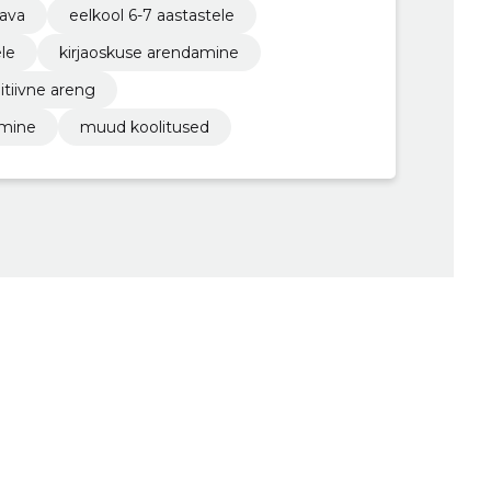
ava
eelkool 6-7 aastastele
ele
kirjaoskuse arendamine
itiivne areng
amine
muud koolitused