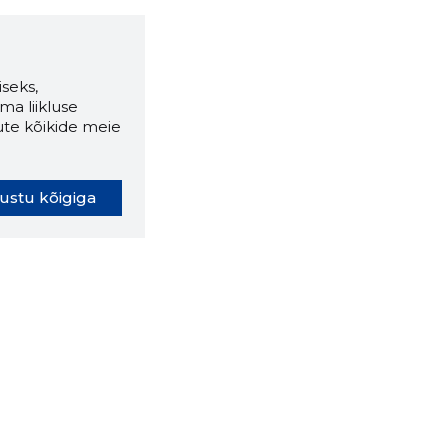
seks,
ma liikluse
ute kõikide meie
ustu kõigiga
oki laiendus ütleb Sulle, mis
eebilehel Sa parajasti viibid ja
ldusväärne see firma täna on.
 LAIENDUS ALLA