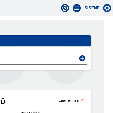
SISENE
OÜ
Läänemaa