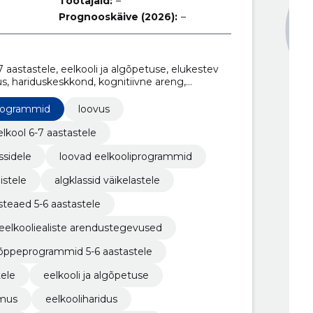
Töötajaid:
–
Prognooskäive (2026):
–
astastele, eelkooli ja algõpetuse, elukestev
s, hariduskeskkond, kognitiivne areng,
 arendamine
programmid
loovus
elkool 6-7 aastastele
ssidele
loovad eelkooliprogrammid
istele
algklassid väikelastele
steaed 5-6 aastastele
eelkooliealiste arendustegevused
õppeprogrammid 5-6 aastastele
ele
eelkooli ja algõpetuse
mus
eelkooliharidus