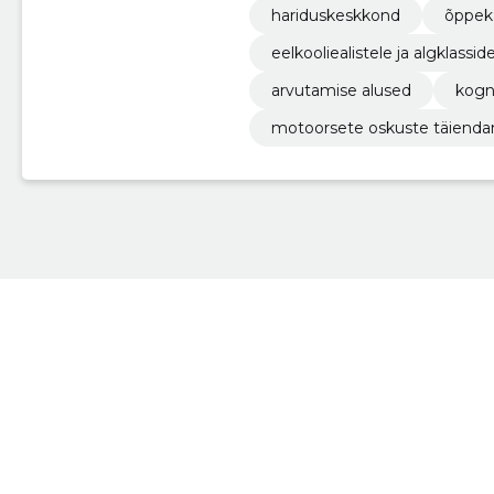
hariduskeskkond
õppek
eelkooliealistele ja algklassid
arvutamise alused
kogn
motoorsete oskuste täiend