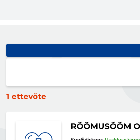
1 ettevõte
RÕÕMUSÕÕM 
Krediidiskoor:
Usaldusväärne