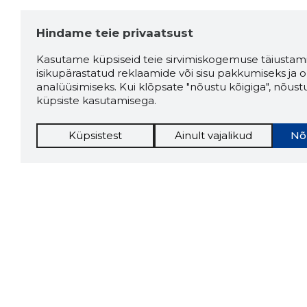
Hindame teie privaatsust
Kasutame küpsiseid teie sirvimiskogemuse täiustami
isikupärastatud reklaamide või sisu pakkumiseks ja o
analüüsimiseks. Kui klõpsate "nõustu kõigiga", nõust
küpsiste kasutamisega.
Küpsistest
Ainult vajalikud
Nõ
Storybo
Storybook
firma v
kui usa
Chrome laiendus
LAADI