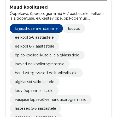
Muud koolitused
Õppekava, õppeprogrammid 6-7 aastastele, eelkooli
ja algõpetuse, elukestev õpe, õpikogemus,
eelkooliharidus, hariduskeskkond, kognitiivne areng,
arvutamise alused, kirjaoskuse arendamine
kirjaoskuse arendamine
loovus
eelkool 5-6 aastastele
eelkool 6-7 aastastele
õpiabikoolieelikutele ja algklassidele
loovad eelkooliprogrammid
haridustegevused eelkooliealistele
algklassid väikelastele
loov õppimine lastele
varajase lapsepõlve haridusprogrammid
lasteaed 5-6 aastastele