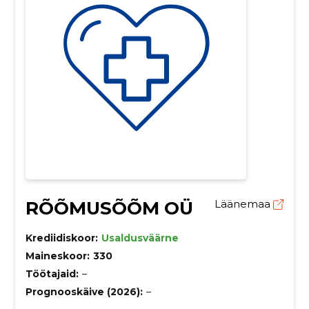
RÕÕMUSÕÕM OÜ
Läänemaa
Krediidiskoor:
Usaldusväärne
Maineskoor:
330
Töötajaid:
–
Prognooskäive (2026):
–