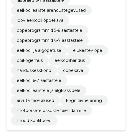
lasteaed 6-7 aastastele
eelkooliealiste arendustegevused
loov eelkooli õppekava
õppeprogrammid 5-6 aastastele
õppeprogrammid 6-7 aastastele
eelkooli ja algõpetuse
elukestev õpe
õpikogemus
eelkooliharidus
hariduskeskkond
õppekava
eelkool 6-7 aastastele
eelkooliealistele ja algklassidele
arvutamise alused
kognitiivne areng
motoorsete oskuste täiendamine
muud koolitused