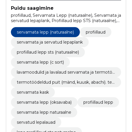
Puidu saagimine
profiillaud, Servamata Lepp (naturaalne), Servamata ja
servatud lepaplank, Profiillaud lepp STS (naturaalne),
Servamata lepp (C sort), Lavamoodulid ja lavalaud
servamata ja termotöödeldud puidust,
servamata lepp (naturaalne)
profiillaud
Termotöödeldud puit (Mänd, Kuusk, Abachi).
Terrassilaud, voodrilaud jne., Servamata kask,
servamata ja servatud lepaplank
Servamata lepp (oksavaba), profiillaud lepp
profiillaud lepp sts (naturaalne)
servamata lepp (c sort)
lavamoodulid ja lavalaud servamata ja termotöö
deldud puidust
termotöödeldud puit (mänd, kuusk, abachi). terr
assilaud, voodrilaud jne.
servamata kask
servamata lepp (oksavaba)
profiillaud lepp
servamata lepp naturaalne
servatud lepalauad