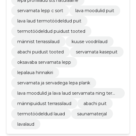
lepa profiillaud sts naturaalne
servamata lepp c sort
lava moodulid puit
lava laud termotöödeldud puit
termotöödeldud puidust tooted
männist terrassilaud
kuuse voodrilaud
abachi puidust tooted
servamata kasepuit
oksavaba servamata lepp
lepalaua hinnakiri
servamata ja servadega lepa plank
lava moodulid ja lava laud servamata ning term
otöödeldud puidust
männipuidust terrassilaud
abachi puit
termotöödeldud lauad
saunamaterjal
lavalaud