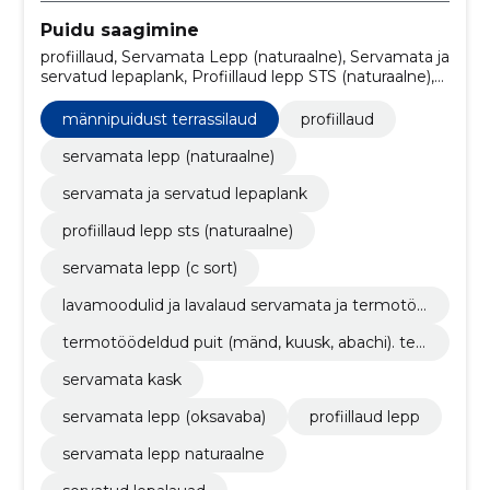
Puidu saagimine
profiillaud, Servamata Lepp (naturaalne), Servamata ja
servatud lepaplank, Profiillaud lepp STS (naturaalne),
Servamata lepp (C sort), Lavamoodulid ja lavalaud
servamata ja termotöödeldud puidust,
männipuidust terrassilaud
profiillaud
Termotöödeldud puit (Mänd, Kuusk, Abachi).
Terrassilaud, voodrilaud jne., Servamata kask,
servamata lepp (naturaalne)
Servamata lepp (oksavaba), profiillaud lepp
servamata ja servatud lepaplank
profiillaud lepp sts (naturaalne)
servamata lepp (c sort)
lavamoodulid ja lavalaud servamata ja termotöö
deldud puidust
termotöödeldud puit (mänd, kuusk, abachi). terr
assilaud, voodrilaud jne.
servamata kask
servamata lepp (oksavaba)
profiillaud lepp
servamata lepp naturaalne