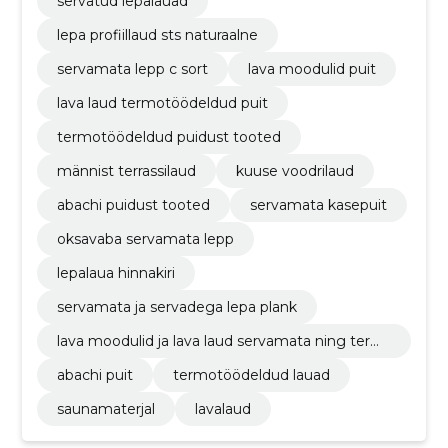
servatud lepalauad
lepa profiillaud sts naturaalne
servamata lepp c sort
lava moodulid puit
lava laud termotöödeldud puit
termotöödeldud puidust tooted
männist terrassilaud
kuuse voodrilaud
abachi puidust tooted
servamata kasepuit
oksavaba servamata lepp
lepalaua hinnakiri
servamata ja servadega lepa plank
lava moodulid ja lava laud servamata ning term
otöödeldud puidust
abachi puit
termotöödeldud lauad
saunamaterjal
lavalaud