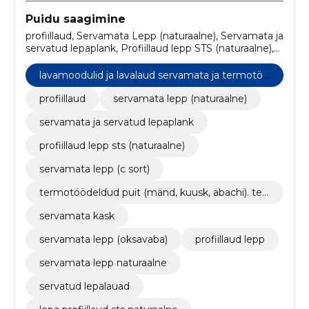
Puidu saagimine
profiillaud, Servamata Lepp (naturaalne), Servamata ja
servatud lepaplank, Profiillaud lepp STS (naturaalne),
Servamata lepp (C sort), Lavamoodulid ja lavalaud
servamata ja termotöödeldud puidust,
lavamoodulid ja lavalaud servamata ja termotöö
Termotöödeldud puit (Mänd, Kuusk, Abachi).
deldud puidust
Terrassilaud, voodrilaud jne., Servamata kask,
profiillaud
servamata lepp (naturaalne)
Servamata lepp (oksavaba), profiillaud lepp
servamata ja servatud lepaplank
profiillaud lepp sts (naturaalne)
servamata lepp (c sort)
termotöödeldud puit (mänd, kuusk, abachi). terr
assilaud, voodrilaud jne.
servamata kask
servamata lepp (oksavaba)
profiillaud lepp
servamata lepp naturaalne
servatud lepalauad