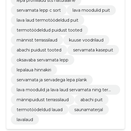
lepa profiillaud sts naturaalne
servamata lepp c sort
lava moodulid puit
lava laud termotöödeldud puit
termotöödeldud puidust tooted
männist terrassilaud
kuuse voodrilaud
abachi puidust tooted
servamata kasepuit
oksavaba servamata lepp
lepalaua hinnakiri
servamata ja servadega lepa plank
lava moodulid ja lava laud servamata ning term
otöödeldud puidust
männipuidust terrassilaud
abachi puit
termotöödeldud lauad
saunamaterjal
lavalaud