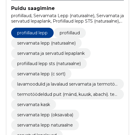
Puidu saagimine
profiillaud, Servamata Lepp (naturaalne), Servamata ja
servatud lepaplank, Profiillaud lepp STS (naturaalne),
Servamata lepp (C sort), Lavamoodulid ja lavalaud
servamata ja termotöödeldud puidust,
profiillaud lepp
profiillaud
Termotöödeldud puit (Mänd, Kuusk, Abachi).
Terrassilaud, voodrilaud jne., Servamata kask,
servamata lepp (naturaalne)
Servamata lepp (oksavaba), profiillaud lepp
servamata ja servatud lepaplank
profiillaud lepp sts (naturaalne)
servamata lepp (c sort)
lavamoodulid ja lavalaud servamata ja termotöö
deldud puidust
termotöödeldud puit (mänd, kuusk, abachi). terr
assilaud, voodrilaud jne.
servamata kask
servamata lepp (oksavaba)
servamata lepp naturaalne