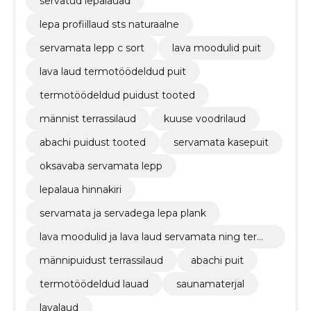
servatud lepalauad
lepa profiillaud sts naturaalne
servamata lepp c sort
lava moodulid puit
lava laud termotöödeldud puit
termotöödeldud puidust tooted
männist terrassilaud
kuuse voodrilaud
abachi puidust tooted
servamata kasepuit
oksavaba servamata lepp
lepalaua hinnakiri
servamata ja servadega lepa plank
lava moodulid ja lava laud servamata ning term
otöödeldud puidust
männipuidust terrassilaud
abachi puit
termotöödeldud lauad
saunamaterjal
lavalaud