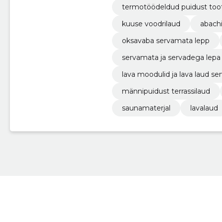
termotöödeldud puidust too
kuuse voodrilaud
abachi
oksavaba servamata lepp
servamata ja servadega lepa
lava moodulid ja lava laud 
männipuidust terrassilaud
saunamaterjal
lavalaud