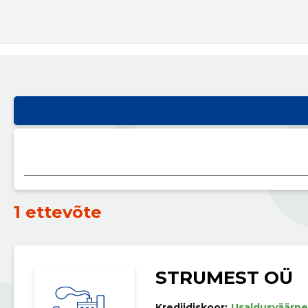
1 ettevõte
STRUMEST OÜ
Krediidiskoor:
Usaldusväärne