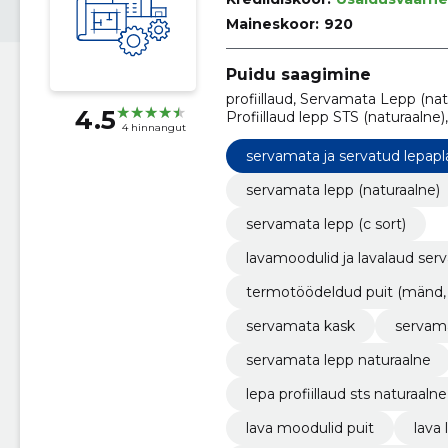
Maineskoor:
920
Puidu saagimine
profiillaud, Servamata Lepp (nat
4.5
Profiillaud lepp STS (naturaalne
4 hinnangut
lavalaud servamata ja termotöö
Kuusk, Abachi). Terrassilaud, vo
servamata ja servatud lepap
(oksavaba), profiillaud lepp
servamata lepp (naturaalne)
servamata lepp (c sort)
lavamoodulid ja lavalaud se
termotöödeldud puit (mänd, ku
servamata kask
servama
servamata lepp naturaalne
lepa profiillaud sts naturaalne
lava moodulid puit
lava