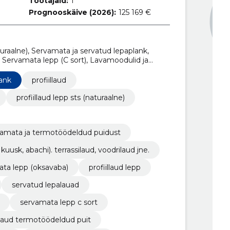
Töötajaid:
1
Prognooskäive (2026):
125 169 €
uraalne), Servamata ja servatud lepaplank,
), Servamata lepp (C sort), Lavamoodulid ja
deldud puidust, Termotöödeldud puit (Mänd,
odrilaud jne., Servamata kask, Servamata lepp
lank
profiillaud
profiillaud lepp sts (naturaalne)
rvamata ja termotöödeldud puidust
usk, abachi). terrassilaud, voodrilaud jne.
ta lepp (oksavaba)
profiillaud lepp
servatud lepalauad
servamata lepp c sort
 laud termotöödeldud puit