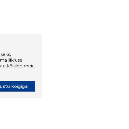
seks,
ma liikluse
ute kõikide meie
ustu kõigiga