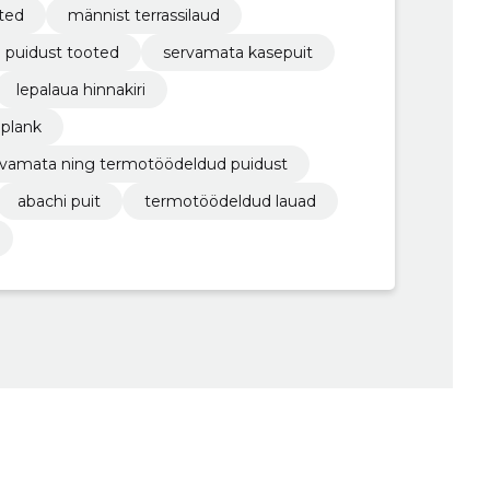
ted
männist terrassilaud
 puidust tooted
servamata kasepuit
lepalaua hinnakiri
 plank
servamata ning termotöödeldud puidust
abachi puit
termotöödeldud lauad