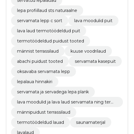
servatud lepalauad
lepa profiillaud sts naturaalne
servamata lepp c sort
lava moodulid puit
lava laud termotöödeldud puit
termotöödeldud puidust tooted
männist terrassilaud
kuuse voodrilaud
abachi puidust tooted
servamata kasepuit
oksavaba servamata lepp
lepalaua hinnakiri
servamata ja servadega lepa plank
lava moodulid ja lava laud servamata ning term
otöödeldud puidust
männipuidust terrassilaud
termotöödeldud lauad
saunamaterjal
lavalaud