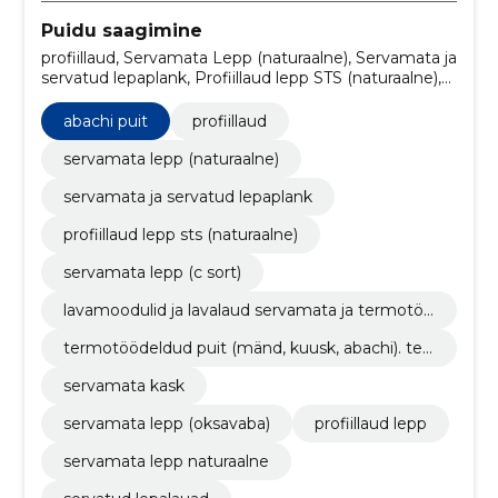
Puidu saagimine
profiillaud, Servamata Lepp (naturaalne), Servamata ja
servatud lepaplank, Profiillaud lepp STS (naturaalne),
Servamata lepp (C sort), Lavamoodulid ja lavalaud
servamata ja termotöödeldud puidust,
abachi puit
profiillaud
Termotöödeldud puit (Mänd, Kuusk, Abachi).
Terrassilaud, voodrilaud jne., Servamata kask,
servamata lepp (naturaalne)
Servamata lepp (oksavaba), profiillaud lepp
servamata ja servatud lepaplank
profiillaud lepp sts (naturaalne)
servamata lepp (c sort)
lavamoodulid ja lavalaud servamata ja termotöö
deldud puidust
termotöödeldud puit (mänd, kuusk, abachi). terr
assilaud, voodrilaud jne.
servamata kask
servamata lepp (oksavaba)
profiillaud lepp
servamata lepp naturaalne