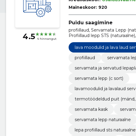
Maineskoor:
920
Puidu saagimine
profiillaud, Servamata Lepp (nat
4.5
Profiillaud lepp STS (naturaalne
4 hinnangut
lavalaud servamata ja termotöö
Kuusk, Abachi). Terrassilaud, vo
lava moodulid ja lava laud 
(oksavaba), profiillaud lepp
profiillaud
servamata lep
servamata ja servatud lepap
servamata lepp (c sort)
lavamoodulid ja lavalaud se
termotöödeldud puit (mänd, ku
servamata kask
servama
servamata lepp naturaalne
lepa profiillaud sts naturaalne