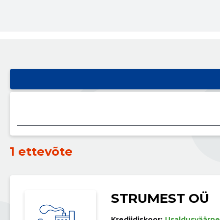
1 ettevõte
STRUMEST OÜ
Krediidiskoor:
Usaldusväärne