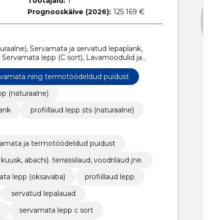
Töötajaid:
1
Prognooskäive (2026):
125 169 €
uraalne), Servamata ja servatud lepaplank,
), Servamata lepp (C sort), Lavamoodulid ja
deldud puidust, Termotöödeldud puit (Mänd,
odrilaud jne., Servamata kask, Servamata lepp
servamata ning termotöödeldud puidust
p (naturaalne)
lank
profiillaud lepp sts (naturaalne)
rvamata ja termotöödeldud puidust
usk, abachi). terrassilaud, voodrilaud jne.
ta lepp (oksavaba)
profiillaud lepp
servatud lepalauad
servamata lepp c sort