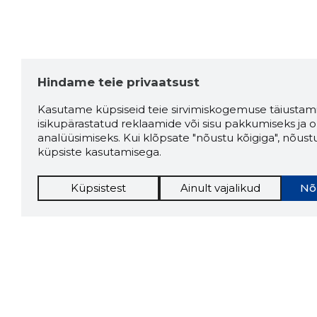
Hindame teie privaatsust
Kasutame küpsiseid teie sirvimiskogemuse täiustami
isikupärastatud reklaamide või sisu pakkumiseks ja o
analüüsimiseks. Kui klõpsate "nõustu kõigiga", nõust
küpsiste kasutamisega.
Küpsistest
Ainult vajalikud
Nõ
Storybo