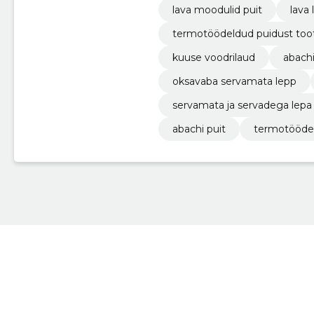
lava moodulid puit
lava
termotöödeldud puidust too
kuuse voodrilaud
abachi
oksavaba servamata lepp
servamata ja servadega lepa
abachi puit
termotööde