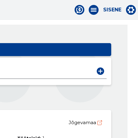
SISENE
Jõgevamaa