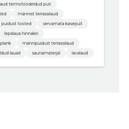
 laud termotöödeldud puit
ted
männist terrassilaud
 puidust tooted
servamata kasepuit
lepalaua hinnakiri
 plank
männipuidust terrassilaud
ldud lauad
saunamaterjal
lavalaud