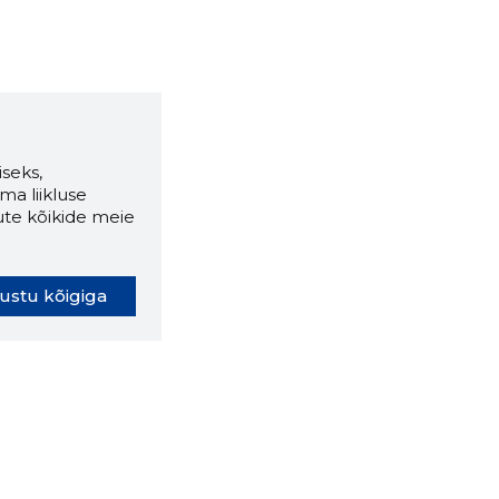
seks,
ma liikluse
ute kõikide meie
ustu kõigiga
oki laiendus ütleb Sulle, mis