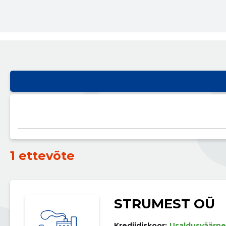
1 ettevõte
STRUMEST OÜ
Krediidiskoor:
Usaldusväärne