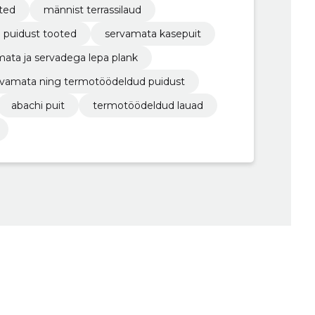
ted
männist terrassilaud
 puidust tooted
servamata kasepuit
ata ja servadega lepa plank
servamata ning termotöödeldud puidust
abachi puit
termotöödeldud lauad