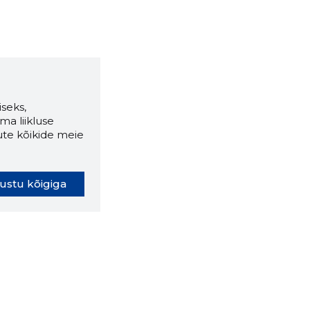
seks,
ma liikluse
ute kõikide meie
ustu kõigiga
oki laiendus ütleb Sulle, mis