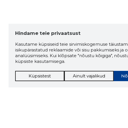
Hindame teie privaatsust
Kasutame küpsiseid teie sirvimiskogemuse täiustami
isikupärastatud reklaamide või sisu pakkumiseks ja o
analüüsimiseks. Kui klõpsate "nõustu kõigiga", nõust
küpsiste kasutamisega.
Küpsistest
Ainult vajalikud
Nõ
Storybo