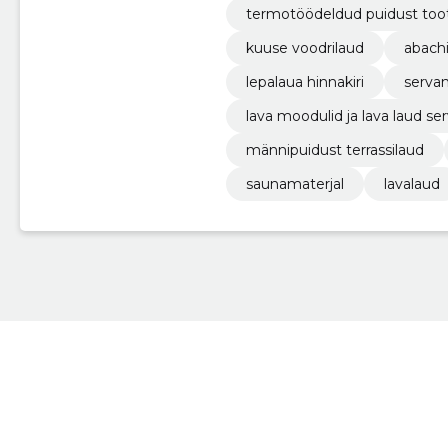
termotöödeldud puidust too
kuuse voodrilaud
abachi
lepalaua hinnakiri
servam
lava moodulid ja lava laud 
männipuidust terrassilaud
saunamaterjal
lavalaud