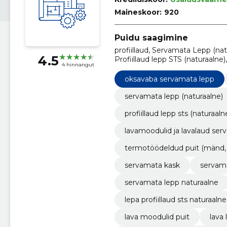
Maineskoor:
920
Puidu saagimine
profiillaud, Servamata Lepp (nat
4.5
Profiillaud lepp STS (naturaalne
4 hinnangut
lavalaud servamata ja termotöö
Kuusk, Abachi). Terrassilaud, vo
oksavaba servamata lepp
(oksavaba), profiillaud lepp
servamata lepp (naturaalne)
profiillaud lepp sts (naturaaln
lavamoodulid ja lavalaud se
termotöödeldud puit (mänd, ku
servamata kask
servama
servamata lepp naturaalne
lepa profiillaud sts naturaalne
lava moodulid puit
lava