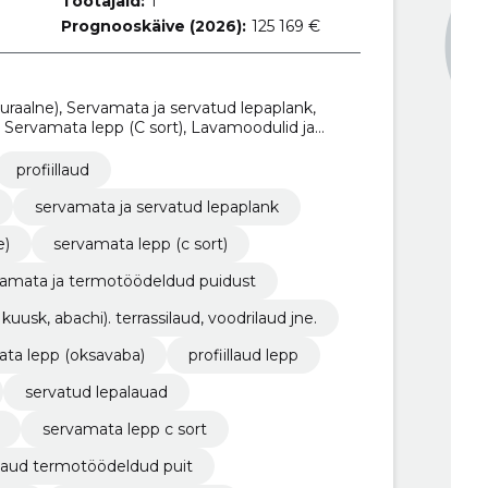
Töötajaid:
1
Prognooskäive (2026):
125 169 €
uraalne), Servamata ja servatud lepaplank,
), Servamata lepp (C sort), Lavamoodulid ja
deldud puidust, Termotöödeldud puit (Mänd,
odrilaud jne., Servamata kask, Servamata lepp
profiillaud
servamata ja servatud lepaplank
e)
servamata lepp (c sort)
rvamata ja termotöödeldud puidust
usk, abachi). terrassilaud, voodrilaud jne.
ta lepp (oksavaba)
profiillaud lepp
servatud lepalauad
servamata lepp c sort
 laud termotöödeldud puit