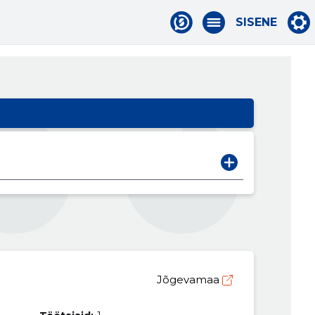
SISENE
Jõgevamaa