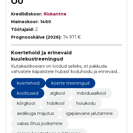
OÜ
Krediidiskoor:
Riskantne
Maineskoor:
1460
Töötajaid:
2
Prognooskäive (2026):
74 971 €
Koertehoid ja erinevaid
kuulekustreeningud
Kutsikastkoerani on loodud selleks, et pakkuda
vahvatele käpalistele hubast koduhoidu ja erinevaid
kuulekustreeninguid.
koertehoid
koerte treeningud
koolitused
algkool
indviduaalkool
kõrgkool
hobikool
hoiukodu
aedikuga majutus
igapäevane jalutamine
vabas õhus jooksmine