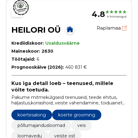
4.8
4 hinnangut
HEILORI OÜ
Raplamaa
Krediidiskoor:
Usaldusväärne
Maineskoor:
2630
Töötajaid:
6
Prognooskäive (2026):
460 831 €
Kus iga detail loeb – teenused, millele
võite toetuda.
Pakume mitmekülgseid teenuseid, teede ehitus,
haljastus,korrashoid, veiste vahendamine, toiduainete
transport, koertesalong ja toidlustus suveüritustel.
koertesalong
koerte grooming
põllumajandusloomad
veis
loomavedu
veiste ost