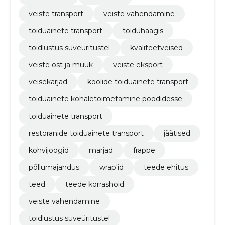
veiste transport
veiste vahendamine
toiduainete transport
toiduhaagis
toidlustus suveüritustel
kvaliteetveised
veiste ost ja müük
veiste eksport
veisekarjad
koolide toiduainete transport
toiduainete kohaletoimetamine poodidesse
toiduainete transport
restoranide toiduainete transport
jäätised
kohvijoogid
marjad
frappe
põllumajandus
wrap'id
teede ehitus
teed
teede korrashoid
veiste vahendamine
toidlustus suveüritustel