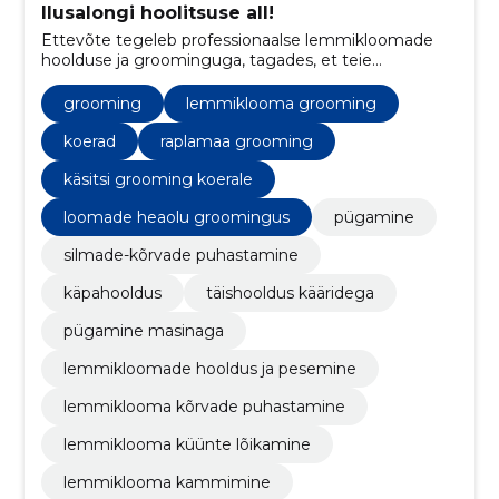
Ilusalongi hoolitsuse all!
Ettevõte tegeleb professionaalse lemmikloomade
hoolduse ja groominguga, tagades, et teie
neljajalgsed sõbrad näeksid alati välja parimad ja
tunneksid end hästi.
grooming
lemmiklooma grooming
koerad
raplamaa grooming
käsitsi grooming koerale
loomade heaolu groomingus
pügamine
silmade-kõrvade puhastamine
käpahooldus
täishooldus kääridega
pügamine masinaga
lemmikloomade hooldus ja pesemine
lemmiklooma kõrvade puhastamine
lemmiklooma küünte lõikamine
lemmiklooma kammimine