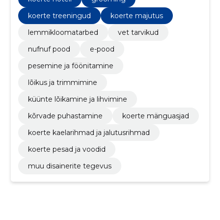
koerte treeningud
koerte majutus
lemmikloomatarbed
vet tarvikud
nufnuf pood
e-pood
pesemine ja föönitamine
lõikus ja trimmimine
küünte lõikamine ja lihvimine
kõrvade puhastamine
koerte mänguasjad
koerte kaelarihmad ja jalutusrihmad
koerte pesad ja voodid
muu disainerite tegevus