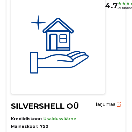
4.7
29 hinna
SILVERSHELL OÜ
Harjumaa
Krediidiskoor:
Usaldusväärne
Maineskoor:
750