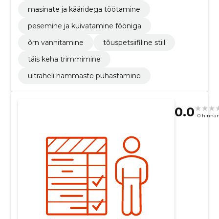
masinate ja kääridega töötamine
pesemine ja kuivatamine fööniga
õrn vannitamine
tõuspetsiifiline stiil
täis keha trimmimine
ultraheli hammaste puhastamine
0.0
0 hinna