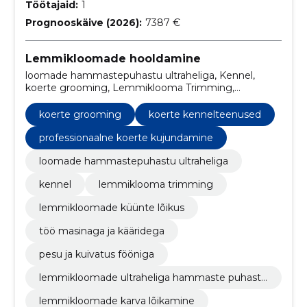
Töötajaid:
1
Prognooskäive (2026):
7387 €
Lemmikloomade hooldamine
loomade hammastepuhastu ultraheliga, Kennel,
koerte grooming, Lemmiklooma Trimming,
Lemmikloomade küünte lõikus, töö masinaga ja
kääridega, pesu ja kuivatus fööniga, lemmikloomade
koerte grooming
koerte kennelteenused
ultraheliga hammaste puhastamine, koerte
kennelteenused, professionaalne koerte
professionaalne koerte kujundamine
kujundamine
loomade hammastepuhastu ultraheliga
kennel
lemmiklooma trimming
lemmikloomade küünte lõikus
töö masinaga ja kääridega
pesu ja kuivatus fööniga
lemmikloomade ultraheliga hammaste puhasta
mine
lemmikloomade karva lõikamine