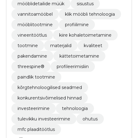
mööblidetailide müük
sisustus
vannitoamööbel
klik mööbli tehnoloogia
mööblitootmine
profiilimine
vineeritöötlus
kiire kohaletoimetamine
tootmine
materjalid
kvaliteet
pakendamine
kättetoimetamine
threespine®
profileerimisliin
paindlik tootmine
kõrgtehnoloogilised seadmed
konkurentsivõimelised hinnad
investeerimine
tehnoloogia
tulevikku investeerimine
ohutus
mfc plaaditöötlus