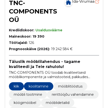
TNC-
Ida-Virumaa
COMPONENTS
OÜ
Krediidiskoor:
Usaldusväärne
Maineskoor:
19 390
Töötajaid:
126
Prognooskäive (2026):
19 242 584 €
Täiuslik mööblilahendus - tagame
kvaliteedi ja Teie rahulolu!
TNC-COMPONENTS OÜ toodab kvaliteetseid
mööblikomponente ja valmistooteid, pakkudes
usaldusväärset tarnet, konkurentsivõimelisi hindu
ning kliendipõhist lähenemist.
klik
koolitamine
mööblitööstus
mööbli tootmine
renttööjõu vahendamine
köögimööbel
mööblidetailid