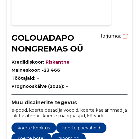
GOLOUADAPO
Harjumaa
NONGREMAS OÜ
Krediidiskoor:
Riskantne
Maineskoor:
-23 466
Töötajaid:
–
Prognooskäive (2026):
–
Muu disainerite tegevus
e-pood, koerte pesad ja voodid, koerte kaelarihmad ja
jalutusrihmad, koerte mänguasjad, kõrvade
puhastamine, küünte lõikamine ja lihvimine, lõikus ja
trimmimine, pesemine ja föönitamine, koerte
koerte koolitus
koerte päevahoid
majutus, lemmikloomatarbed
koerte hotell
grooming