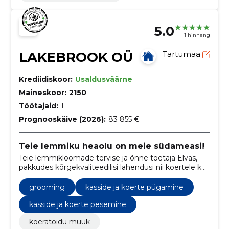
5.0
1 hinnang
LAKEBROOK OÜ
Tartumaa
Krediidiskoor:
Usaldusväärne
Maineskoor:
2150
Töötajaid:
1
Prognooskäive (2026):
83 855 €
Teie lemmiku heaolu on meie südameasi!
Teie lemmikloomade tervise ja õnne toetaja Elvas,
pakkudes kõrgekvaliteedilisi lahendusi nii koertele kui
ka kassidele.
grooming
kasside ja koerte pügamine
kasside ja koerte pesemine
koeratoidu müük