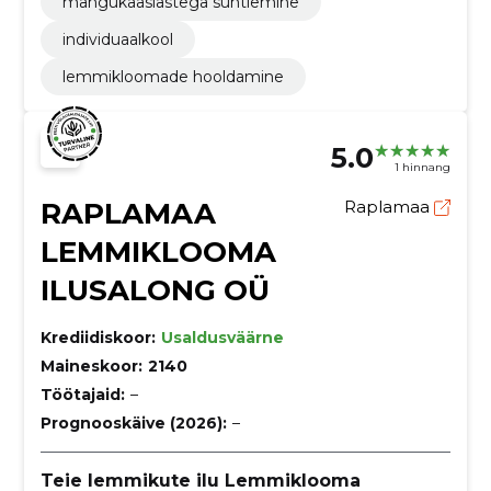
mängukaaslastega suhtlemine
individuaalkool
lemmikloomade hooldamine
5.0
1 hinnang
RAPLAMAA
Raplamaa
LEMMIKLOOMA
ILUSALONG OÜ
Krediidiskoor:
Usaldusväärne
Maineskoor:
2140
Töötajaid:
–
Prognooskäive (2026):
–
Teie lemmikute ilu Lemmiklooma