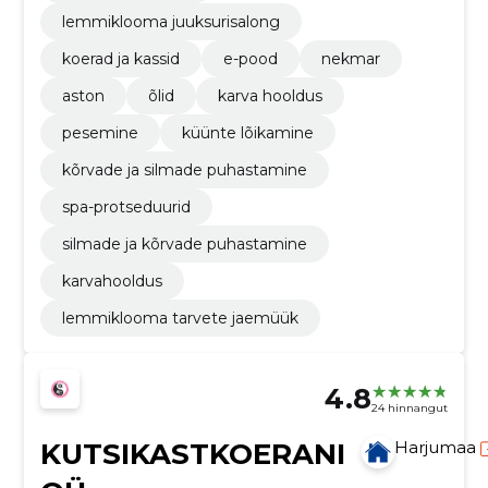
lemmiklooma juuksurisalong
koerad ja kassid
e-pood
nekmar
aston
õlid
karva hooldus
pesemine
küünte lõikamine
kõrvade ja silmade puhastamine
spa-protseduurid
silmade ja kõrvade puhastamine
karvahooldus
lemmiklooma tarvete jaemüük
4.8
24 hinnangut
KUTSIKASTKOERANI
Harjumaa