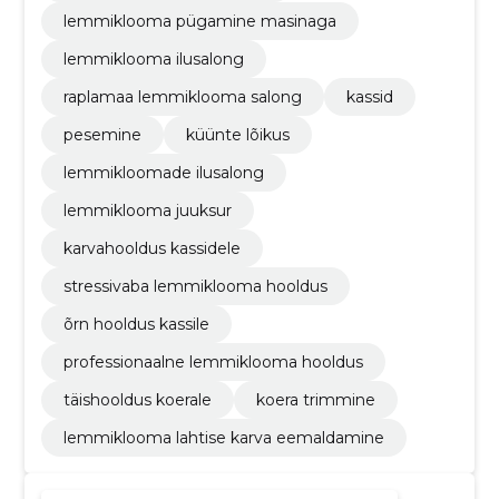
lemmiklooma pügamine masinaga
lemmiklooma ilusalong
raplamaa lemmiklooma salong
kassid
pesemine
küünte lõikus
lemmikloomade ilusalong
lemmiklooma juuksur
karvahooldus kassidele
stressivaba lemmiklooma hooldus
õrn hooldus kassile
professionaalne lemmiklooma hooldus
täishooldus koerale
koera trimmine
lemmiklooma lahtise karva eemaldamine