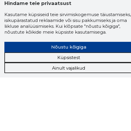
Hindame teie privaatsust
Storybooki laiendus ütleb Sulle, mis firma
veebilehel Sa parajasti viibid ja kui usaldusväärne
Kasutame küpsiseid teie sirvimiskogemuse täiustamiseks,
see firma täna on.
LAADI LAIENDUS ALLA
isikupärastatud reklaamide või sisu pakkumiseks ja oma
liikluse analüüsimiseks. Kui klõpsate "nõustu kõigiga",
nõustute kõikide meie küpsiste kasutamisega.
Näed helistaja tausta!
Storybooki Äpp toob
Nõustu kõigiga
Sinuni
OTSEKONTAKTID
400 000 Eesti
ettevõtte ja isikute kohta (juhid, ametnikud).
Küpsistest
Andmed on rikastatud maksevõime ja
finantsinfoga.
Ainult vajalikud
Tööriistad
Sooduspakkumised
Hanked
Tööturg
Sihtkliendid
Rakendused