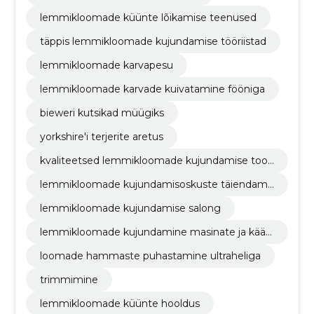
lemmikloomade küünte lõikamise teenused
täppis lemmikloomade kujundamise tööriistad
lemmikloomade karvapesu
lemmikloomade karvade kuivatamine fööniga
bieweri kutsikad müügiks
yorkshire'i terjerite aretus
kvaliteetsed lemmikloomade kujundamise toot
ed
lemmikloomade kujundamisoskuste täiendami
ne
lemmikloomade kujundamise salong
lemmikloomade kujundamine masinate ja kääri
dega
loomade hammaste puhastamine ultraheliga
trimmimine
lemmikloomade küünte hooldus