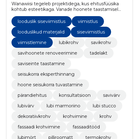
Wanawiisi tegeleb projektidega, kus ehitusfüüsika
kohtub esteetikaga. Vanade hoonete taastamisel
lähtume materjali sobivusest ajastu ja
konstruktsiooniga.
looduslik siseviimistlus
viimistlus
looduslikud materjalid
siseviimistlus
viimistlemine
lubikrohv
savikrohv
savihoonete renoveerimine
tadelakt
saviseinte taastamine
seisukorra eksperthinnang
hoone seisukorra tuvastamine
pärandiehitus
konsultatsioon
savivärv
lubivärv
lubi marmoriino
lubi stucco
dekoratiivkrohv
krohvimine
krohv
fassaadi krohvimine
fassaaditööd
lubimört
pilliroomatt
termokrohv