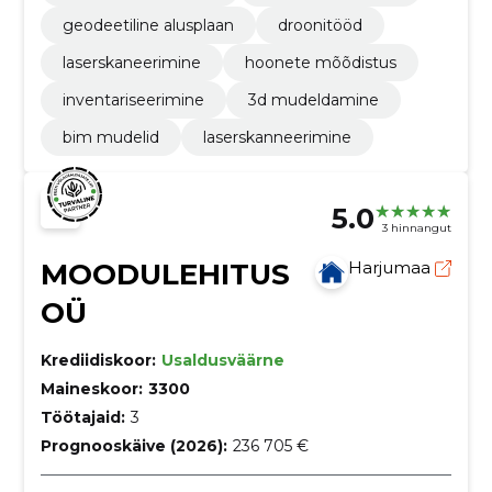
geodeetiline alusplaan
droonitööd
laserskaneerimine
hoonete mõõdistus
inventariseerimine
3d mudeldamine
bim mudelid
laserskanneerimine
5.0
3 hinnangut
MOODULEHITUS
Harjumaa
OÜ
Krediidiskoor:
Usaldusväärne
Maineskoor:
3300
Töötajaid:
3
Prognooskäive (2026):
236 705 €