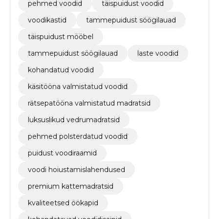
pehmed voodid
täispuidust voodid
voodikastid
tammepuidust söögilauad
täispuidust mööbel
tammepuidust söögilauad
laste voodid
kohandatud voodid
käsitööna valmistatud voodid
rätsepatööna valmistatud madratsid
luksuslikud vedrumadratsid
pehmed polsterdatud voodid
puidust voodiraamid
voodi hoiustamislahendused
premium kattemadratsid
kvaliteetsed öökapid