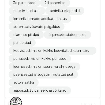
3d paneelaed
2d paneellae
eritellimusel aiad
aedniku eksperdid
lemmikloomade aedikute ehitus
automaatväravate paigaldus
elamute piirded
äripindade aiateenused
paneelaiad
keevisaed, mis on kokku keevitatud kuumtsingi
st
punuaed, mis on kokku punutud
loomaaed, mis on suurema silmusega
peensaetud ja sügavimmutatud puit
automaatika
aiapostid, 3d paneelid ja võrkaiad