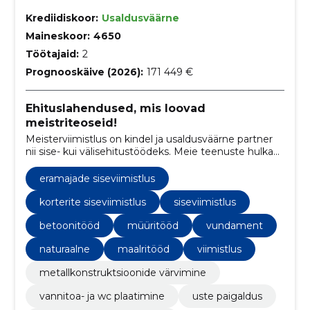
Krediidiskoor:
Usaldusväärne
Maineskoor:
4650
Töötajaid:
2
Prognooskäive (2026):
171 449 €
Ehituslahendused, mis loovad
meistriteoseid!
Meisterviimistlus on kindel ja usaldusväärne partner
nii sise- kui välisehitustöödeks. Meie teenuste hulka
kuuluvad vundamendi- ja müüritööd,
siseviimistlustööd ja parketipaigaldus. Meie
eramajade siseviimistlus
professionaalne tiim tagab tipptasemel töö ja
klientide rahulolu.
korterite siseviimistlus
siseviimistlus
betoonitööd
müüritööd
vundament
naturaalne
maalritööd
viimistlus
metallkonstruktsioonide värvimine
vannitoa- ja wc plaatimine
uste paigaldus