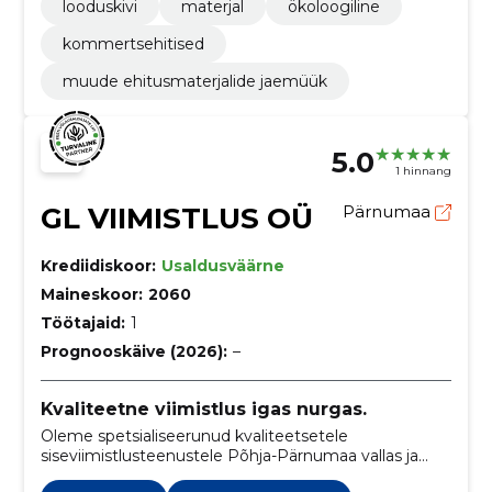
looduskivi
materjal
ökoloogiline
kommertsehitised
muude ehitusmaterjalide jaemüük
5.0
1 hinnang
GL VIIMISTLUS OÜ
Pärnumaa
Krediidiskoor:
Usaldusväärne
Maineskoor:
2060
Töötajaid:
1
Prognooskäive (2026):
–
Kvaliteetne viimistlus igas nurgas.
Oleme spetsialiseerunud kvaliteetsetele
siseviimistlusteenustele Põhja-Pärnumaa vallas ja
laiemalt.