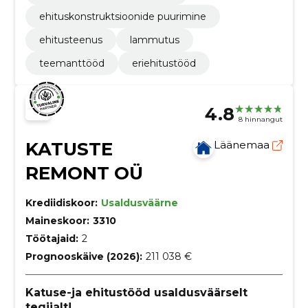
ehituskonstruktsioonide puurimine
ehitusteenus
lammutus
teemanttööd
eriehitustööd
4.8
8 hinnangut
KATUSTE
Läänemaa
REMONT OÜ
Krediidiskoor:
Usaldusväärne
Maineskoor:
3310
Töötajaid:
2
Prognooskäive (2026):
211 038 €
Katuse-ja ehitustööd usaldusväärselt
tegijalt!