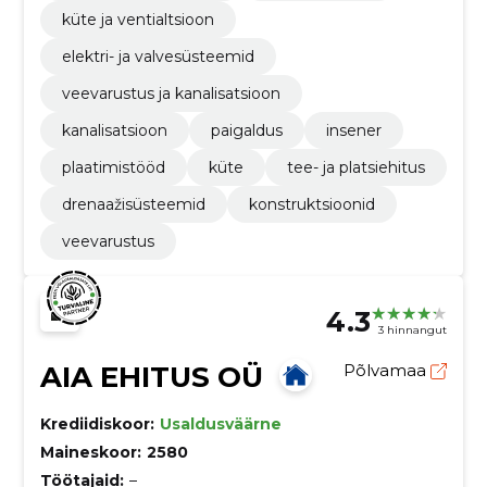
küte ja ventialtsioon
elektri- ja valvesüsteemid
veevarustus ja kanalisatsioon
kanalisatsioon
paigaldus
insener
plaatimistööd
küte
tee- ja platsiehitus
drenaažisüsteemid
konstruktsioonid
veevarustus
4.3
3 hinnangut
AIA EHITUS OÜ
Põlvamaa
Krediidiskoor:
Usaldusväärne
Maineskoor:
2580
Töötajaid:
–