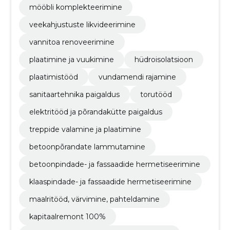
mööbli komplekteerimine
veekahjustuste likvideerimine
vannitoa renoveerimine
plaatimine ja vuukimine
hüdroisolatsioon
plaatimistööd
vundamendi rajamine
sanitaartehnika paigaldus
torutööd
elektritööd ja põrandakütte paigaldus
treppide valamine ja plaatimine
betoonpõrandate lammutamine
betoonpindade- ja fassaadide hermetiseerimine
klaaspindade- ja fassaadide hermetiseerimine
maalritööd, värvimine, pahteldamine
kapitaalremont 100%