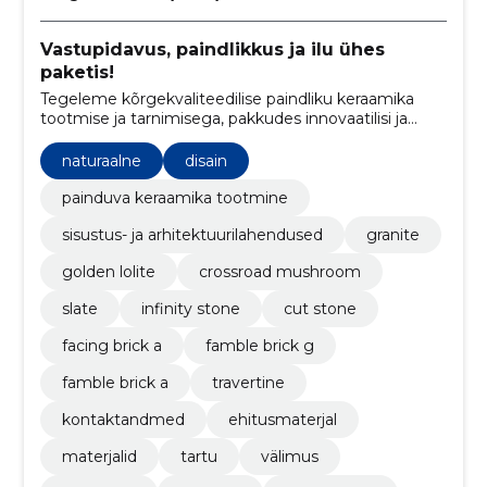
Vastupidavus, paindlikkus ja ilu ühes
paketis!
Tegeleme kõrgekvaliteedilise paindliku keraamika
tootmise ja tarnimisega, pakkudes innovaatilisi ja
vastupidavaid ehituslahendusi.
naturaalne
disain
painduva keraamika tootmine
sisustus- ja arhitektuurilahendused
granite
golden lolite
crossroad mushroom
slate
infinity stone
cut stone
facing brick a
famble brick g
famble brick a
travertine
kontaktandmed
ehitusmaterjal
materjalid
tartu
välimus