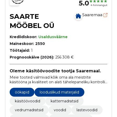
5.0
4 hinnangut
SAARTE
Saaremaa
MÖÖBEL OÜ
Krediidiskoor:
Usaldusväärne
Maineskoor:
2550
Töötajaid:
1
Prognooskäive (2026):
256 308 €
Oleme käsitöövoodite tootja Saaremaal.
Meie tooted valmivad kõik oma ala meistrite
käsitööna ja kvaliteet on alati tähelepaneliku kontrolli
all. Toodede disaini ja pildid teeme alati 100% ise.
öökapid
looduslikud materjalid
käsitöövoodid
kattemadratsid
vedrumadratsid
voodid
lastevoodid