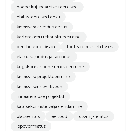
hoone kujundamise teenused
ehitusteenused eesti
kinnisvara arendus eestis
korterelamu rekonstrueerimine
penthouside disain
tootearendus ehituses
elamukujundus ja -arendus
kogukonnahoone renoveerimine
kinnisvara projekteerimine
kinnisvarainnovatsioon
linnaarenduse projektid
katusekorruste väljaarendamine
platsiehitus
eeltööd
disain ja ehitus
lõppvormistus