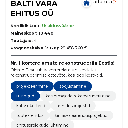
BALTI VARA
Tartumaa
EHITUS OÜ
Krediidiskoor:
Usaldusväärne
Maineskoor:
10 440
Töötajaid:
4
Prognooskäive (2026):
29 458 760 €
Nr. 1 korterelamute rekonstrueerija Eestis!
Oleme Eesti juhtiv korterelamute tervikliku
rekonstrueerimise ettevõte, kes loob kestvaid
lahendusi energia säästmiseks ja elukeskkonna
parandamiseks.
projekteerimine
soojustamine
uuringud
kortermajade rekonstrueerimine
katusekorterid
arendusprojektid
tootearendus
kinnisvaraarendusprojektid
ehitusprojektide juhtimine