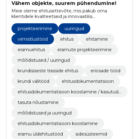
Vähem objekte, suurem pühendumine!
Meie oleme ehitusettevõte, mis pakub oma
klientidele kvaliteetseid ja innovaatilisi
ehituslahendusi. Meie meeskond aitab Teil lahendada
erinevaid ehitusprotsessi ja projekteerimisega seotud
projekteerimine
uuringud
küsimusi ning tagab alati tulemuse, mis vastab
kõrgeimatele kvaliteedinõuetele.
viimistlustööd
ehitus
ehitamine
eramuehitus
eramute projekteerimine
mõõdistused / uuringud
krundisiseste trasside ehitus
eriosade tööd
krundi välitööd
ehitusdokumentatsioon
ehitusdokumentatsioon koostamine / kasutuslu
bade taotlemine
tasuta nõustamine
mõõdistused ja uuringud
ehitusdokumentatsiooni koostamine
eramu üldehitustööd
sidesüsteemid