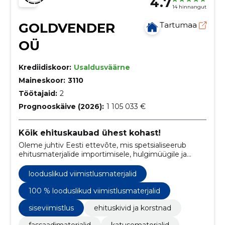
4.7
14 hinnangut
GOLDVENDER
Tartumaa
OÜ
Krediidiskoor:
Usaldusväärne
Maineskoor:
3110
Töötajaid:
2
Prognooskäive (2026):
1 105 033 €
Kõik ehituskaubad ühest kohast!
Oleme juhtiv Eesti ettevõte, mis spetsialiseerub
ehitusmaterjalide importimisele, hulgimüügile ja
projektimüügile, pakkudes laia valikut kvaliteetseid
tooteid nii kodumaistest kui ka Euroopa tootjatest.
looduslikud viimistlusmaterjalid
100 % looduslikud viimistlusmaterjalid
siseviimistlus
ehituskivid ja korstnad