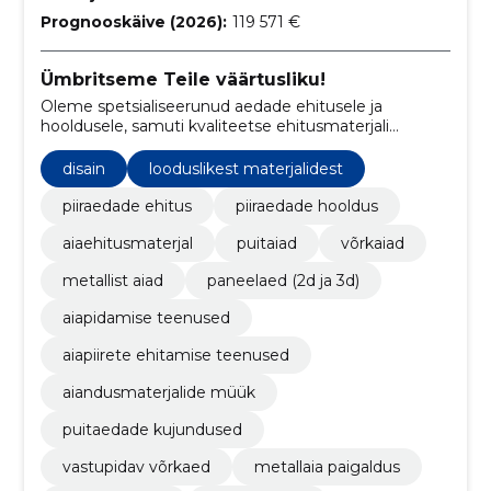
Prognooskäive (2026):
119 571 €
Ümbritseme Teile väärtusliku!
Oleme spetsialiseerunud aedade ehitusele ja
hooldusele, samuti kvaliteetse ehitusmaterjali
müügile Lõuna-Eestis, hõlmates Tartu-, Põlva-, Võru-
ja Valgamaad.
disain
looduslikest materjalidest
piiraedade ehitus
piiraedade hooldus
aiaehitusmaterjal
puitaiad
võrkaiad
metallist aiad
paneelaed (2d ja 3d)
aiapidamise teenused
aiapiirete ehitamise teenused
aiandusmaterjalide müük
puitaedade kujundused
vastupidav võrkaed
metallaia paigaldus