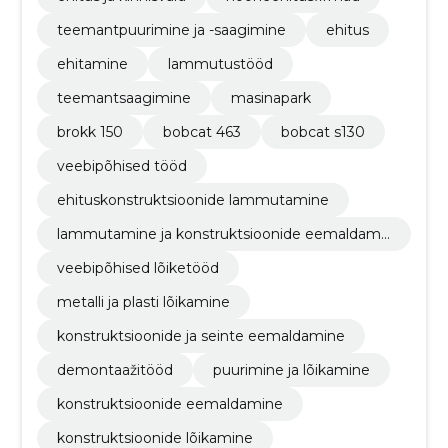
teemantpuurimine ja -saagimine
ehitus
ehitamine
lammutustööd
teemantsaagimine
masinapark
brokk 150
bobcat 463
bobcat s130
veebipõhised tööd
ehituskonstruktsioonide lammutamine
lammutamine ja konstruktsioonide eemaldami
ne
veebipõhised lõiketööd
metalli ja plasti lõikamine
konstruktsioonide ja seinte eemaldamine
demontaažitööd
puurimine ja lõikamine
konstruktsioonide eemaldamine
konstruktsioonide lõikamine