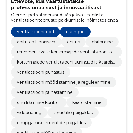
Ettevõte, kus väärtustatakse
professionaalsust ja innovaatilisust!
Oleme spetsialiseerunud kõrgekvaliteediliste
ventilatsiooniteenuste pakkumisele, hõlmates endas
kogu protsessi alates ventilatsioonisüsteemide
puhastamisest ja hooldamisest kuni uute süsteemide
ventilatsioonitööd
uuringud
ehitamise ja renoveerimiseni.
ehitus ja kinnisvara
ehitus
ehitamine
renoveeritavate kortermajade ventilatsioonitöö
d
kortermajade ventilatsiooni uuringud ja kaardist
us
ventilatsiooni puhastus
ventilatsiooni mõõdistamine ja reguleerimine
ventilatsiooni puhastamine
õhu liikumise kontroll
kaardistamine
videouuring
torustike paigaldus
õhujagamiselementide paigaldus
ventilatsioonilõõride loomine