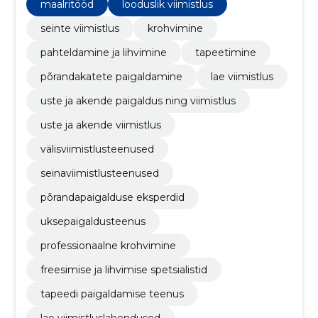
maalritööd
looduslik viimistlus
seinte viimistlus
krohvimine
pahteldamine ja lihvimine
tapeetimine
põrandakatete paigaldamine
lae viimistlus
uste ja akende paigaldus ning viimistlus
uste ja akende viimistlus
välisviimistlusteenused
seinaviimistlusteenused
põrandapaigalduse eksperdid
uksepaigaldusteenus
professionaalne krohvimine
freesimise ja lihvimise spetsialistid
tapeedi paigaldamise teenus
lae viimistluslahendused