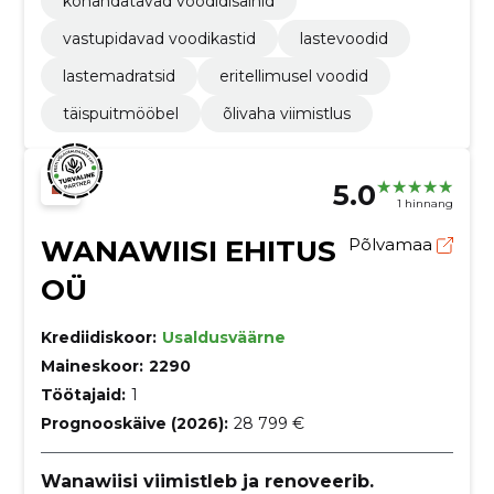
kohandatavad voodidisainid
vastupidavad voodikastid
lastevoodid
lastemadratsid
eritellimusel voodid
täispuitmööbel
õlivaha viimistlus
5.0
1 hinnang
WANAWIISI EHITUS
Põlvamaa
OÜ
Krediidiskoor:
Usaldusväärne
Maineskoor:
2290
Töötajaid:
1
Prognooskäive (2026):
28 799 €
Wanawiisi viimistleb ja renoveerib.