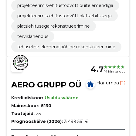
projekteerimis-ehitustöövõtt puitelemendiga
projekteerimis-ehitustöövõtt platsiehitusega
platsiehitusega rekonstrueerimine
terviklahendus
tehaseline elemendipõhine rekonstrueerimine
4.7
14 hinnangut
AERO GRUPP OÜ
Harjumaa
Krediidiskoor:
Usaldusväärne
Maineskoor:
5130
Töötajaid:
25
Prognooskäive (2026):
3 499 561 €