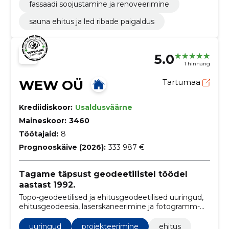
fassaadi soojustamine ja renoveerimine
sauna ehitus ja led ribade paigaldus
5.0
1 hinnang
WEW OÜ
Tartumaa
Krediidiskoor:
Usaldusväärne
Maineskoor:
3460
Töötajaid:
8
Prognooskäive (2026):
333 987 €
Tagame täpsust geodeetilistel töödel
aastast 1992.
Topo-geodeetilised ja ehitusgeodeetilised uuringud,
ehitusgeodeesia, laserskaneerimine ja fotogramm-
meetriatööd drooniga, hoonete-rajatiste 2D ja 3D
mõõdistused
uuringud
projekteerimine
ehitus