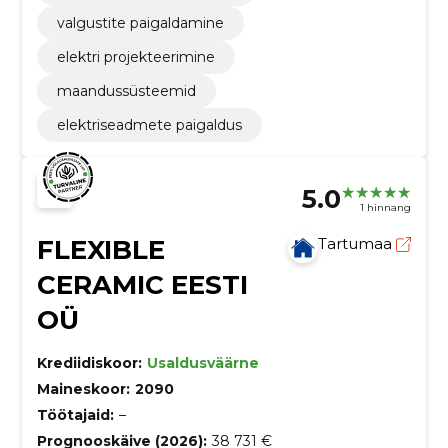
valgustite paigaldamine
elektri projekteerimine
maandussüsteemid
elektriseadmete paigaldus
5.0
1 hinnang
FLEXIBLE
Tartumaa
CERAMIC EESTI
OÜ
Krediidiskoor:
Usaldusväärne
Maineskoor:
2090
Töötajaid:
–
Prognooskäive (2026):
38 731 €