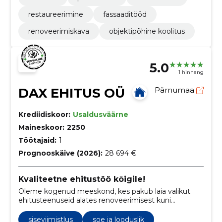
restaureerimine
fassaaditööd
renoveerimiskava
objektipõhine koolitus
5.0
1 hinnang
DAX EHITUS OÜ
Pärnumaa
Krediidiskoor:
Usaldusväärne
Maineskoor:
2250
Töötajaid:
1
Prognooskäive (2026):
28 694 €
Kvaliteetne ehitustöö kõigile!
Oleme kogenud meeskond, kes pakub laia valikut
ehitusteenuseid alates renoveerimisest kuni
suuremahuliste projektideni. Meie põhiväärtusteks on
kvaliteet, täpsus ja klientide rahulolu.
siseviimistlus
soe ja looduslik