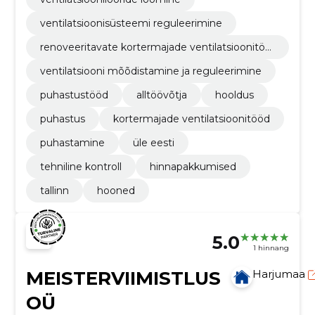
ventilatsioonisüsteemi reguleerimine
renoveeritavate kortermajade ventilatsioonitöö
d
ventilatsiooni mõõdistamine ja reguleerimine
puhastustööd
alltöövõtja
hooldus
puhastus
kortermajade ventilatsioonitööd
puhastamine
üle eesti
tehniline kontroll
hinnapakkumised
tallinn
hooned
5.0
1 hinnang
MEISTERVIIMISTLUS
Harjumaa
OÜ