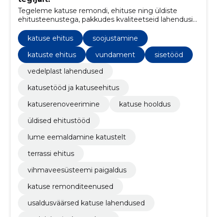
Tegeleme katuse remondi, ehituse ning üldiste
ehitusteenustega, pakkudes kvaliteetseid lahendusi
ja turvalisust koduomanikele.
katuse ehitus
soojustamine
katuste ehitus
vundament
sisetööd
vedelplast lahendused
katusetööd ja katuseehitus
katuserenoveerimine
katuse hooldus
üldised ehitustööd
lume eemaldamine katustelt
terrassi ehitus
vihmaveesüsteemi paigaldus
katuse remonditeenused
usaldusväärsed katuse lahendused