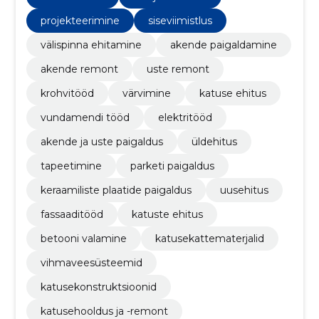
projekteerimine
siseviimistlus
välispinna ehitamine
akende paigaldamine
akende remont
uste remont
krohvitööd
värvimine
katuse ehitus
vundamendi tööd
elektritööd
akende ja uste paigaldus
üldehitus
tapeetimine
parketi paigaldus
keraamiliste plaatide paigaldus
uusehitus
fassaaditööd
katuste ehitus
betooni valamine
katusekattematerjalid
vihmaveesüsteemid
katusekonstruktsioonid
katusehooldus ja -remont