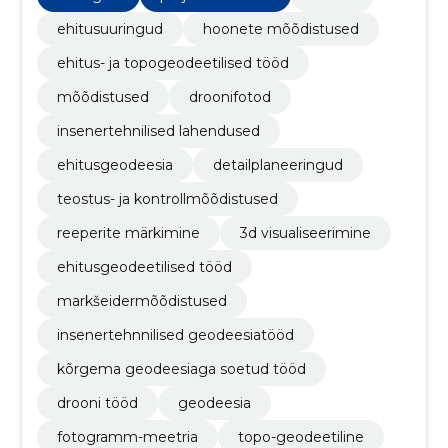
ehitusuuringud
hoonete mõõdistused
ehitus- ja topogeodeetilised tööd
mõõdistused
droonifotod
insenertehnilised lahendused
ehitusgeodeesia
detailplaneeringud
teostus- ja kontrollmõõdistused
reeperite märkimine
3d visualiseerimine
ehitusgeodeetilised tööd
markšeidermõõdistused
insenertehnnilised geodeesiatööd
kõrgema geodeesiaga soetud tööd
drooni tööd
geodeesia
fotogramm-meetria
topo-geodeetiline