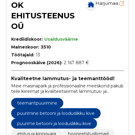
OK
Harjumaa
EHITUSTEENUS
OÜ
Krediidiskoor:
Usaldusväärne
Maineskoor:
3510
Töötajaid:
13
Prognooskäive (2026):
2 167 887 €
Kvaliteetne lammutus- ja teemanttööd!
Meie masinapark ja professionaalne meeskond pakub
teile kiireimat ja kvaliteetseimat lammutus- ja
teemanttööd. Võtke meiega ühendust ja saage
hinnapakkumine!
teemantpuurimine
puurimine betooni ja looduslikku kive
puurime betooni ja looduslikku kive
ehitus ja kinnisvara
hooneehitusfirmad