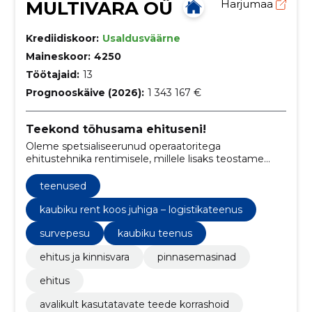
MULTIVARA OÜ
Harjumaa
Krediidiskoor:
Usaldusväärne
Maineskoor:
4250
Töötajaid:
13
Prognooskäive (2026):
1 343 167 €
Teekond tõhusama ehituseni!
Oleme spetsialiseerunud operaatoritega
ehitustehnika rentimisele, millele lisaks teostame
lammutustöid, kaeve- ja mullatöid, teetöid ja
territooriumite hoolduskoristust.
teenused
kaubiku rent koos juhiga – logistikateenus
survepesu
kaubiku teenus
ehitus ja kinnisvara
pinnasemasinad
ehitus
avalikult kasutatavate teede korrashoid