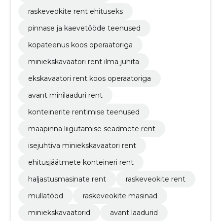
raskeveokite rent ehituseks
pinnase ja kaevetööde teenused
kopateenus koos operaatoriga
miniekskavaatori rent ilma juhita
ekskavaatori rent koos operaatoriga
avant minilaaduri rent
konteinerite rentimise teenused
maapinna liigutamise seadmete rent
isejuhtiva miniekskavaatori rent
ehitusjäätmete konteineri rent
haljastusmasinate rent
raskeveokite rent
mullatööd
raskeveokite masinad
miniekskavaatorid
avant laadurid