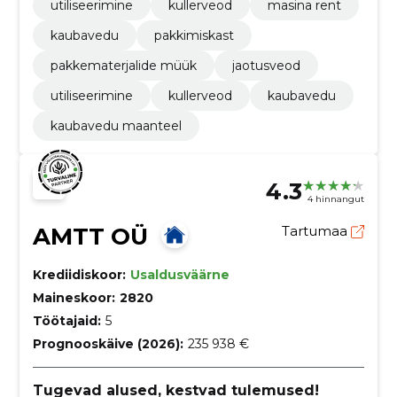
utiliseerimine
kullerveod
masina rent
kaubavedu
pakkimiskast
pakkematerjalide müük
jaotusveod
utiliseerimine
kullerveod
kaubavedu
kaubavedu maanteel
4.3
4 hinnangut
AMTT OÜ
Tartumaa
Krediidiskoor:
Usaldusväärne
Maineskoor:
2820
Töötajaid:
5
Prognooskäive (2026):
235 938 €
Tugevad alused, kestvad tulemused!