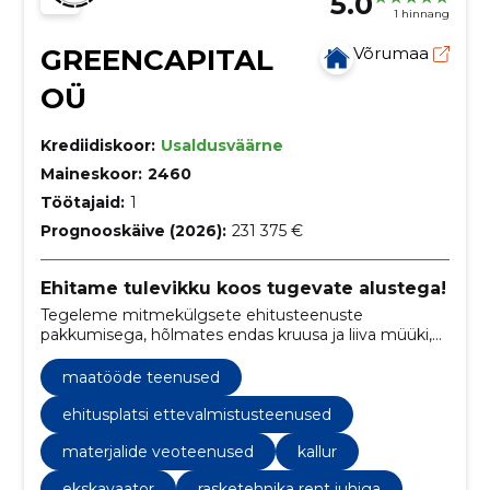
5.0
1 hinnang
GREENCAPITAL
Võrumaa
OÜ
Krediidiskoor:
Usaldusväärne
Maineskoor:
2460
Töötajaid:
1
Prognooskäive (2026):
231 375 €
Ehitame tulevikku koos tugevate alustega!
Tegeleme mitmekülgsete ehitusteenuste
pakkumisega, hõlmates endas kruusa ja liiva müüki,
rasketehnika renti ning kaevetöid.
maatööde teenused
ehitusplatsi ettevalmistusteenused
materjalide veoteenused
kallur
ekskavaator
rasketehnika rent juhiga