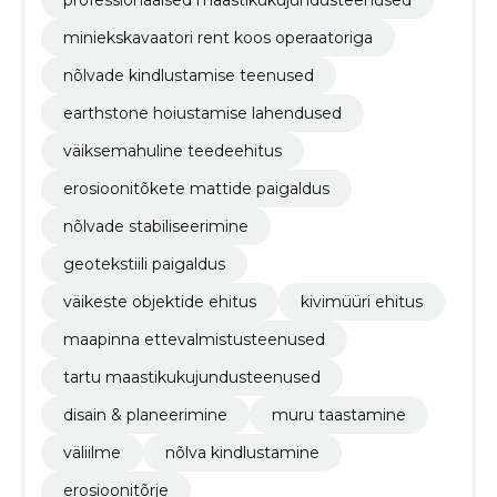
professionaalsed maastikukujundusteenused
miniekskavaatori rent koos operaatoriga
nõlvade kindlustamise teenused
earthstone hoiustamise lahendused
väiksemahuline teedeehitus
erosioonitõkete mattide paigaldus
nõlvade stabiliseerimine
geotekstiili paigaldus
väikeste objektide ehitus
kivimüüri ehitus
maapinna ettevalmistusteenused
tartu maastikukujundusteenused
disain & planeerimine
muru taastamine
väliilme
nõlva kindlustamine
erosioonitõrje