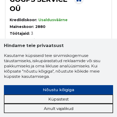
OÜ
Krediidiskoor:
Usaldusväärne
Maineskoor:
2880
Töötajaid:
3
Prognooskäive (2026):
384 295 €
Hindame teie privaatsust
GoGPS - Sinu sõiduki turvalisuse ja
Kasutame küpsiseid teie sirvimiskogemuse
jälgitavuse ekspert!
täiustamiseks, isikupärastatud reklaamide või sisu
Avasta uus tase sõiduki turvalisuses ja jälgitavuses
pakkumiseks ja oma liikluse analüüsimiseks. Kui
GoGPSiga - multifunktsionaalne autovalve ja GPS-
klõpsate "nõustu kõigiga", nõustute kõikide meie
jälgimissüsteem,
küpsiste kasutamisega.
kahepoolne side autojuhiga
jälgimisteenus
veoautod
elektroonilise side teenused
Nõustu kõigiga
kütusekulu kontroll
kiiruse kontroll
Küpsistest
alkolukk
sõidumeerik
Ainult vajalikud
reaalajas monitooring