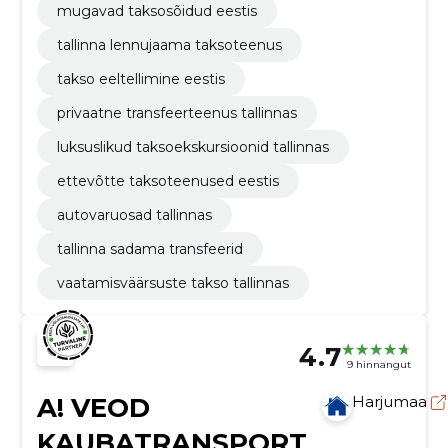
mugavad taksosõidud eestis
tallinna lennujaama taksoteenus
takso eeltellimine eestis
privaatne transfeerteenus tallinnas
luksuslikud taksoekskursioonid tallinnas
ettevõtte taksoteenused eestis
autovaruosad tallinnas
tallinna sadama transfeerid
vaatamisväärsuste takso tallinnas
4.7
9 hinnangut
A! VEOD
Harjumaa
KAUBATRANSPORT