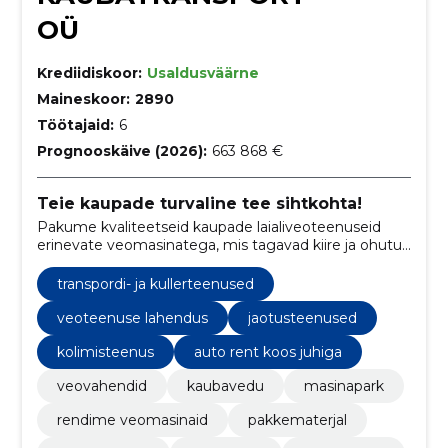
OÜ
Krediidiskoor:
Usaldusväärne
Maineskoor:
2890
Töötajaid:
6
Prognooskäive (2026):
663 868 €
Teie kaupade turvaline tee sihtkohta!
Pakume kvaliteetseid kaupade laialiveoteenuseid
erinevate veomasinatega, mis tagavad kiire ja ohutu
kohaletoimetamise.
transpordi- ja kullerteenused
veoteenuse lahendus
jaotusteenused
kolimisteenus
auto rent koos juhiga
veovahendid
kaubavedu
masinapark
rendime veomasinaid
pakkematerjal