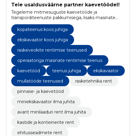
Teie usaldusväärne partner kaevetöödel!
Tegeleme mitmesuguste kaevetööde ja
transporditeenuste pakkumisega, lisaks masinate
renti nii juhi kui juhita.
kopateenus koos juhiga
ekskavaator koos juhiga
raskeveokite rentimise teenused
operaatoriga masinate rentimise teenus
kaevetööd
teenus juhiga
ekskavaator
mullatööde teenused
rasketehnika rent
pinnase- ja kaevetööd
miniekskavaator ilma juhita
avant minilaaduri rent ilma juhita
kastide ja konteinerite rent
ehitusseadmete rent