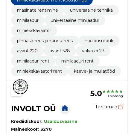
miniekskavaatori rent koos juhiga
masinate rentimine
universaalne tehnika
minilaadur
universaalne minilaadur
miniekskavaator
pinnasefrees ja kännufrees
hooldusniiduk
avant 220
avant 528
volvo ec27
minilaaduri rent
minilaaduri rent
miniekskavaatori rent
kaeve- ja mullatööd
5.0
1 hinnang
INVOLT OÜ
Tartumaa
Krediidiskoor:
Usaldusväärne
Maineskoor:
3270