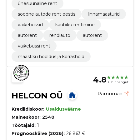
ühesuunaline rent
soodne autode rent eestis
linnamaasturid
väikebussid
kaubiku rentimine
autorent
rendiauto
autorent
väikebussi rent
maastiku hooldus ja korrashoid
4.8
6 hinnangut
HELCON OÜ
Pärnumaa
Krediidiskoor:
Usaldusväärne
Maineskoor:
2540
Töötajaid:
1
Prognooskäive (2026):
26 863 €