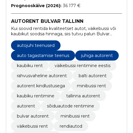
Prognooskäive (2026):
36 177 €
AUTORENT BULVAR TALLINN
Kui soovid rentida kvaliteetset autot, väikebussi või
kaubikut soodsa hinnaga, siis tutvu palun Bulvar
Autorent rendiautode ja sooduspakkumistega
www.bulvar.ee
autojuhi teenused
auto tagastamise teenus
juhiga autorent
kaubiku rent
väikebussi rentimine eestis
rahvusvaheline autorent
balti autorent
autorent kindlustusega
minibussi rent
kaubiku rentimine
tallinna autorent
autorent
sõiduautode rentimine
bulvar autorent
minibussi rent
väikebussi rent
rendiautod