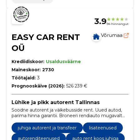
3.9
94 hinnangut
EASY CAR RENT
Võrumaa
OÜ
Krediidiskoor:
Usaldusväärne
Maineskoor:
2730
Töötajaid:
3
Prognooskäive (2026):
526 239 €
Lühike ja pikk autorent Tallinnas
Soodne autorent ja väikebusside rent. Uued autod,
parima hinna garantii. Broneeri rendiauto mugavalt
internetis!
juhiga autorent ja transfeer
lisateenused
autorenditeenused
auto rent koos juhiga