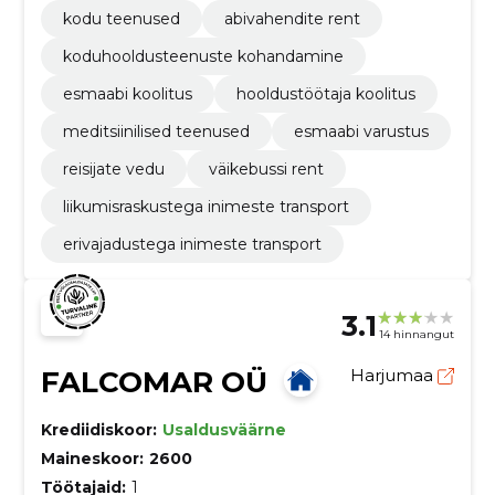
kodu teenused
abivahendite rent
koduhooldusteenuste kohandamine
esmaabi koolitus
hooldustöötaja koolitus
meditsiinilised teenused
esmaabi varustus
reisijate vedu
väikebussi rent
liikumisraskustega inimeste transport
erivajadustega inimeste transport
3.1
14 hinnangut
FALCOMAR OÜ
Harjumaa
Krediidiskoor:
Usaldusväärne
Maineskoor:
2600
Töötajaid:
1