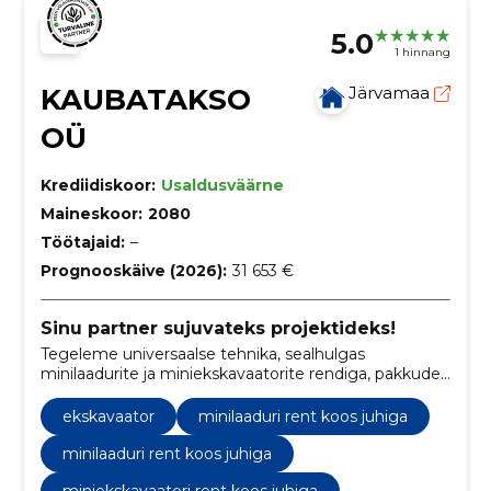
5.0
1 hinnang
KAUBATAKSO
Järvamaa
OÜ
Krediidiskoor:
Usaldusväärne
Maineskoor:
2080
Töötajaid:
–
Prognooskäive (2026):
31 653 €
Sinu partner sujuvateks projektideks!
Tegeleme universaalse tehnika, sealhulgas
minilaadurite ja miniekskavaatorite rendiga, pakkudes
mitmekülgseid lahendusi erinevate tööde
teostamiseks.
ekskavaator
minilaaduri rent koos juhiga
minilaaduri rent koos juhiga