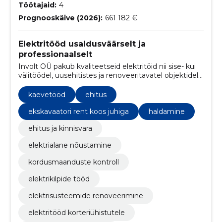
Töötajaid:
4
Prognooskäive (2026):
661 182 €
Elektritööd usaldusväärselt ja
professionaalselt
Involt OÜ pakub kvaliteetseid elektritöid nii sise- kui
välitöödel, uusehitistes ja renoveeritavatel objektidel.
Meie missioon on tagada klientidele terviklik ja
usaldusväärne teenus alates projektist kuni
kaevetööd
ehitus
lõpphäälestuseni
ekskavaatori rent koos juhiga
haldamine
ehitus ja kinnisvara
elektrialane nõustamine
kordusmaanduste kontroll
elektrikilpide tööd
elektrisüsteemide renoveerimine
elektritööd korteriühistutele