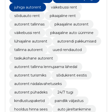
juhiga autorent
väikebussi rent
sõiduauto rent
pikaajaline rent
autorent tallinnas
pikaajaline autorent
väikebussi rent
pikaajaline auto üürimine
lühiajaline autorent
autorendi pakkumised
tallinna autorent
uued rendiautod
taskukohane autorent
autorent tallinna lennujaama lähedal
autorent turismiks
sõidukirent eestis
autorent nädalavahetuseks
autorent pühadeks
24/7 tugi
kindlustuspaketid
paindlik väljastus
hooldus hinna sees
auto järeltankimine