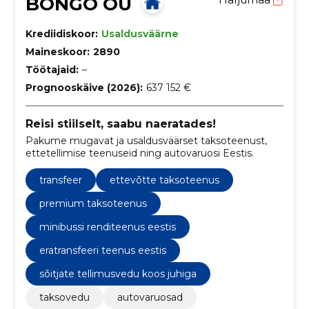
BONGO OÜ
Krediidiskoor:
Usaldusväärne
Maineskoor:
2890
Töötajaid:
–
Prognooskäive (2026):
637 152 €
Reisi stiilselt, saabu naeratades!
Pakume mugavat ja usaldusväärset taksoteenust,
ettetellimise teenuseid ning autovaruosi Eestis.
transfeer
ettevõtte taksoteenus
premium taksoteenus
minibussi renditeenus eestis
eratransfeeri teenus eestis
sõitjate tellimusvedu koos juhiga
taksovedu
autovaruosad