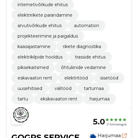
internetivõrkude ehitus
elektririkete parandamine
arvutivõrkude ehitus
automation
projekteerimine ja paigaldus
kaasajastamine
rikete diagnostika
elektrikilpide hooldus
trasside ehitus
piksekaitsmed
õhtuliinide vedamine
eskavaatori rent
elektritööd
sisetööd
uusehitised
välitööd
tartumaa
tartu
ekskavaatori rent
harjumaa
5.0
2 hinnangut
GOGPS SERVICE
Harjumaa