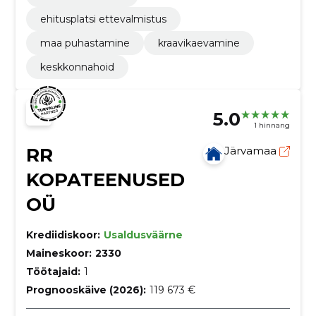
ehitusplatsi ettevalmistus
maa puhastamine
kraavikaevamine
keskkonnahoid
5.0
1 hinnang
RR
Järvamaa
KOPATEENUSED
OÜ
Krediidiskoor:
Usaldusväärne
Maineskoor:
2330
Töötajaid:
1
Prognooskäive (2026):
119 673 €