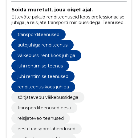
Sõida muretult, jõua õigel ajal.
Ettevõte pakub renditeenuseid koos professionaalse
juhiga ja reisijate transporti minibussidega. Teenused
hõlmavad nii ärireise, ürituste transporti kui ka
lennujaama transfeere.
transporditeenused
autojuhiga renditeenus
väikebussi rent koos juhiga
juhi rentimise teenus
juhi rentimise teenused
renditeenus koos juhiga
sõitjatevedu väikebussidega
transporditeenused eesti
reisijateveo teenused
eesti transpordilahendused