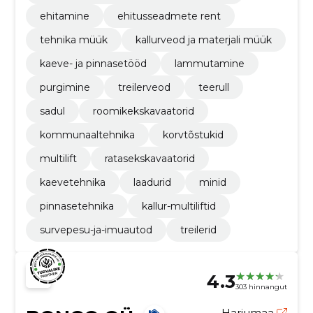
ehitamine
ehitusseadmete rent
tehnika müük
kallurveod ja materjali müük
kaeve- ja pinnasetööd
lammutamine
purgimine
treilerveod
teerull
sadul
roomikekskavaatorid
kommunaaltehnika
korvtõstukid
multilift
ratasekskavaatorid
kaevetehnika
laadurid
minid
pinnasetehnika
kallur-multiliftid
survepesu-ja-imuautod
treilerid
4.3
303 hinnangut
Harjumaa