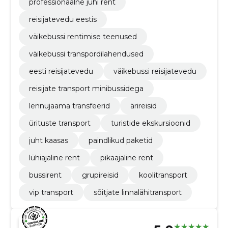
professionaalne juhi rent
reisijatevedu eestis
väikebussi rentimise teenused
väikebussi transpordilahendused
eesti reisijatevedu
väikebussi reisijatevedu
reisijate transport minibussidega
lennujaama transfeerid
ärireisid
ürituste transport
turistide ekskursioonid
juht kaasas
paindlikud paketid
lühiajaline rent
pikaajaline rent
bussirent
grupireisid
koolitransport
vip transport
sõitjate linnalähitransport