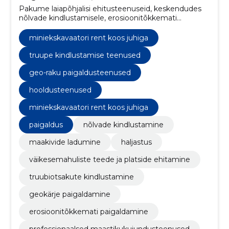
Pakume laiapõhjalisi ehitusteenuseid, keskendudes
nõlvade kindlustamisele, erosioonitõkkemati
paigaldamisele, geokärje paigaldamisele,
truubiotsakute kindlustamisele ja haljastusele.
miniekskavaatori rent koos juhiga
truupe kindlustamise teenused
geo-raku paigaldusteenused
hooldusteenused
miniekskavaatori rent koos juhiga
paigaldus
nõlvade kindlustamine
maakivide ladumine
haljastus
väikesemahuliste teede ja platside ehitamine
truubiotsakute kindlustamine
geokärje paigaldamine
erosioonitõkkemati paigaldamine