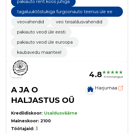
pakiauto rent koos juhiga
tagaluuktõstukiga furgoonauto teenus üle eest
i
veovahendid
veo teisaldusvahendid
pakiauto veod üle eesti
pakiauto veod üle euroopa
kaubavedu maanteel
4.8
4 hinnangut
A JA O
Harjumaa
HALJASTUS OÜ
Krediidiskoor:
Usaldusväärne
Maineskoor:
2100
Töötajaid:
3