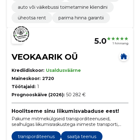
auto või väikebussi toimetamine kliendini
üheotsa rent
parima hinna garantii
5.0
1 hinnang
VEOKAARIK OÜ
Krediidiskoor:
Usaldusväärne
Maineskoor:
2720
Töötajaid:
1
Prognooskäive (2026):
50 282 €
Hoolitseme sinu liikumisvabaduse eest!
Pakume mitmekülgseid transporditeenuseid,
sealhulgas liikumisraskustega inimeste transporti,
erivajadustega inimeste transporti, koolitransporti,
reisijate vedu ja väikebussi renti.
transporditeenus
saatja teenus