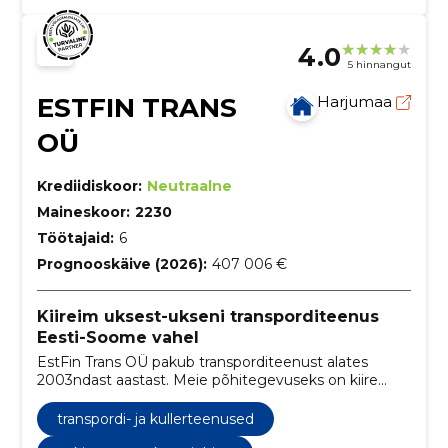
4.0
5 hinnangut
ESTFIN TRANS
Harjumaa
OÜ
Krediidiskoor:
Neutraalne
Maineskoor:
2230
Töötajaid:
6
Prognooskäive (2026):
407 006 €
Kiireim uksest-ukseni transporditeenus
Eesti-Soome vahel
EstFin Trans OÜ pakub transporditeenust alates
2003ndast aastast. Meie põhitegevuseks on kiire
väikepakkide ja osakoormate transport nii Eesti ja
Soome vahel, kui ka riigisiseselt.
transpordi- ja kullerteenused