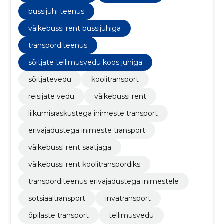
bussijuhi teenus
väikebussi rent bussijuhiga
transporditeenus
sõitjate tellimusvedu koos juhiga
sõitjatevedu
koolitransport
reisijate vedu
väikebussi rent
liikumisraskustega inimeste transport
erivajadustega inimeste transport
väikebussi rent saatjaga
väikebussi rent koolitranspordiks
transporditeenus erivajadustega inimestele
sotsiaaltransport
invatransport
õpilaste transport
tellimusvedu