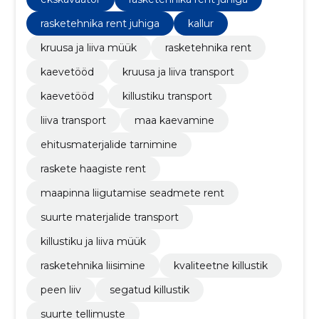
rasketehnika rent juhiga
kallur
kruusa ja liiva müük
rasketehnika rent
kaevetööd
kruusa ja liiva transport
kaevetööd
killustiku transport
liiva transport
maa kaevamine
ehitusmaterjalide tarnimine
raskete haagiste rent
maapinna liigutamise seadmete rent
suurte materjalide transport
killustiku ja liiva müük
rasketehnika liisimine
kvaliteetne killustik
peen liiv
segatud killustik
suurte tellimuste