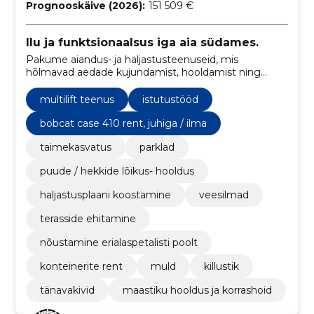
Prognooskäive (2026):
151 509 €
Ilu ja funktsionaalsus iga aia südames.
Pakume aiandus- ja haljastusteenuseid, mis
hõlmavad aedade kujundamist, hooldamist ning
maastikuarhitektuuri töid, et muuta klientide aiad
kauniks ja hoolitsetuks.
multilift teenus
istutustööd
bobcat case 410 rent, juhiga / ilma
taimekasvatus
parklad
puude / hekkide lõikus- hooldus
haljastusplaani koostamine
veesilmad
terasside ehitamine
nõustamine erialaspetalisti poolt
konteinerite rent
muld
killustik
tänavakivid
maastiku hooldus ja korrashoid