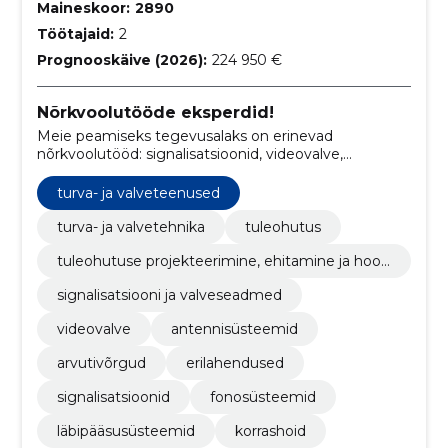
Maineskoor:
2890
Töötajaid:
2
Prognooskäive (2026):
224 950 €
Nõrkvoolutööde eksperdid!
Meie peamiseks tegevusalaks on erinevad
nõrkvoolutööd: signalisatsioonid, videovalve,
arvutivõrgud, erilahendused, elektritööd
turva- ja valveteenused
turva- ja valvetehnika
tuleohutus
tuleohutuse projekteerimine, ehitamine ja hool
damine
signalisatsiooni ja valveseadmed
videovalve
antennisüsteemid
arvutivõrgud
erilahendused
signalisatsioonid
fonosüsteemid
läbipääsusüsteemid
korrashoid