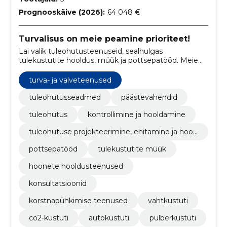
Prognooskäive (2026):
64 048 €
Turvalisus on meie peamine prioriteet!
Lai valik tuleohutusteenuseid, sealhulgas
tulekustutite hooldus, müük ja pottsepatööd. Meie
eesmärk on tagada klientide turvalisus ning aidata
Teil täita ohutusnõudeid.
turva- ja valveteenused
tuleohutusseadmed
päästevahendid
tuleohutus
kontrollimine ja hooldamine
tuleohutuse projekteerimine, ehitamine ja hool
damine
pottsepatööd
tulekustutite müük
hoonete hooldusteenused
konsultatsioonid
korstnapühkimise teenused
vahtkustuti
co2-kustuti
autokustuti
pulberkustuti