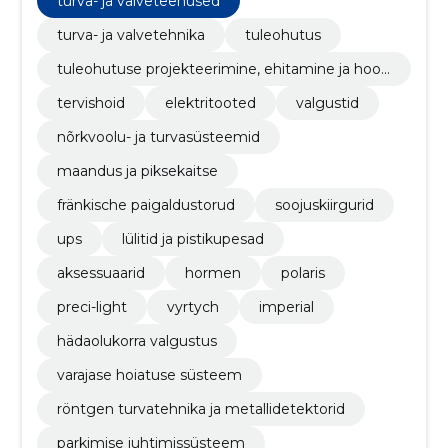
turva- ja valveteenused
turva- ja valvetehnika
tuleohutus
tuleohutuse projekteerimine, ehitamine ja hool
damine
tervishoid
elektritooted
valgustid
nõrkvoolu- ja turvasüsteemid
maandus ja piksekaitse
fränkische paigaldustorud
soojuskiirgurid
ups
lülitid ja pistikupesad
aksessuaarid
hormen
polaris
preci-light
vyrtych
imperial
hädaolukorra valgustus
varajase hoiatuse süsteem
röntgen turvatehnika ja metallidetektorid
parkimise juhtimissüsteem