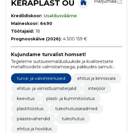
KERAPLAST OÜ
Harjumaa
Krediidiskoor:
Usaldusväärne
Maineskoor:
6490
Töötajaid:
18
Prognooskäive (2026):
4 500 159 €
Kujundame turvalist homset!
Tegeleme suitsueemaldusluukide ja kvaliteetsete
metalltoodete valmistamisega, pakkudes samuti
katusekupleid, lintaknaid ning valgust läbilaskvaid
kattematerjale.
turva- ja valveteenused
ehitus ja kinnisvara
ehitus- ja viimistlusmaterjalid
interjöör
keevitus
plasti- ja kummitööstus
plastitööstus
tuleohutusseadmed
päästevahendid
tuleohutus
ehitus ja hooldus