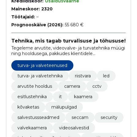
Krediidiskoor:
Usaldusväärne
Maineskoor:
2320
Töötajaid:
–
Prognooskäive (2026):
55 680 €
Tehnika, mis tagab turvalisuse ja tõhususe!
Tegeleme arvutite, videovalve- ja turvatehnika müügi
ning hooldusega, pakkudes klientidele
usaldusväärseid tehnoloogilisi lahendusi.
turva- ja valveteenused
turva- ja valvetehnika
riistvara
led
arvutite hooldus
camera
cctv
esitlustehnika
it
kaamera
kõvaketas
mälupulgad
salvestussseadmed
seccam
security
valvekaamera
videosalvestid