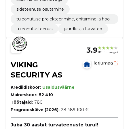
sideteenuse osutamine
tuleohutuse projekteerimine, ehitamine ja hool
damine
tuleohutusteenus
juurdlus ja turvatöö
3.9
117 hinnangut
VIKING
Harjumaa
SECURITY AS
Krediidiskoor:
Usaldusväärne
Maineskoor:
52 410
Töötajaid:
780
Prognooskäive (2026):
28 489 100 €
Juba 30 aastat turvateenuste turul!