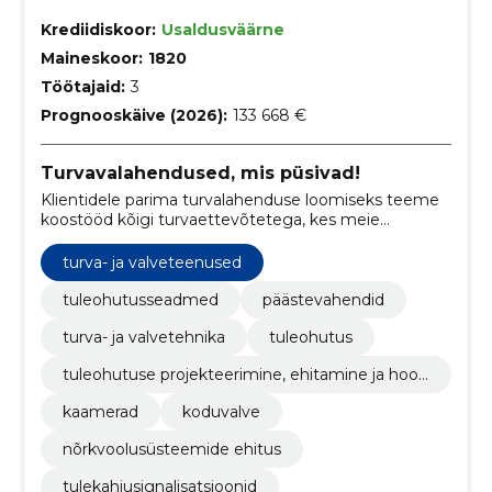
Krediidiskoor:
Usaldusväärne
Maineskoor:
1820
Töötajaid:
3
Prognooskäive (2026):
133 668 €
Turvavalahendused, mis püsivad!
Klientidele parima turvalahenduse loomiseks teeme
koostööd kõigi turvaettevõtetega, kes meie
tegevust aktsepteerivad ning hinnata oskavad. Meie
jaoks pole loomingulisi ega geograafilisi piire.
turva- ja valveteenused
tuleohutusseadmed
päästevahendid
turva- ja valvetehnika
tuleohutus
tuleohutuse projekteerimine, ehitamine ja hool
damine
kaamerad
koduvalve
nõrkvoolusüsteemide ehitus
tulekahjusignalisatsioonid