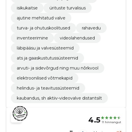
isikukaitse
ürituste turvalisus
ajutine mehitatud valve
turva- ja ohutuskoolitused
rahavedu
inventeerimine
videolahendused
läbipääsu ja valvesüsteemid
ats ja gaaskustutussüsteemid
arvuti- ja sidevõrgud ning muu nõrkvool
elektroonilised võtmekapid
helindus- ja teavitussüsteemid
kaubandus, sh aktiiv-videovalve distantsilt
4.5
11 hinnangut