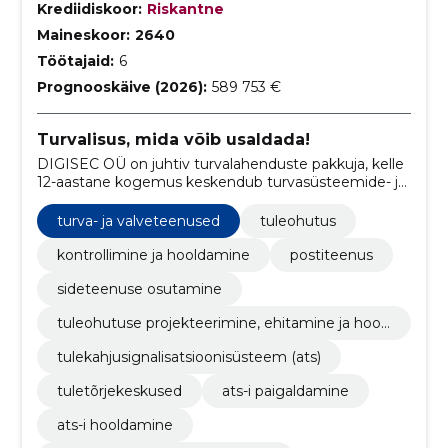
Krediidiskoor:
Riskantne
Maineskoor:
2640
Töötajaid:
6
Prognooskäive (2026):
589 753 €
Turvalisus, mida võib usaldada!
DIGISEC OÜ on juhtiv turvalahenduste pakkuja, kelle
12-aastane kogemus keskendub turvasüsteemide- ja
tulekahju signalisatsioonide hooldusele ning
kvaliteetsete videovalve ja turvateenuste
turva- ja valveteenused
tuleohutus
pakkumisele
kontrollimine ja hooldamine
postiteenus
sideteenuse osutamine
tuleohutuse projekteerimine, ehitamine ja hool
damine
tulekahjusignalisatsioonisüsteem (ats)
tuletõrjekeskused
ats-i paigaldamine
ats-i hooldamine