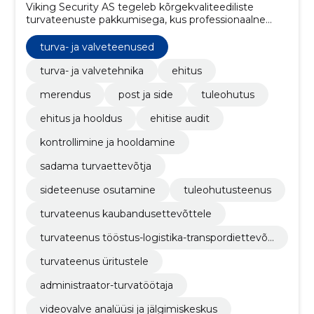
Viking Security AS tegeleb kõrgekvaliteediliste
turvateenuste pakkumisega, kus professionaalne
meeskond tagab klientidele tipptasemel turvalisuse,
toetudes pidevale töötajate arengule ja koolitamisele.
turva- ja valveteenused
turva- ja valvetehnika
ehitus
merendus
post ja side
tuleohutus
ehitus ja hooldus
ehitise audit
kontrollimine ja hooldamine
sadama turvaettevõtja
sideteenuse osutamine
tuleohutusteenus
turvateenus kaubandusettevõttele
turvateenus tööstus-logistika-transpordiettevõt
tele
turvateenus üritustele
administraator-turvatöötaja
videovalve analüüsi ja jälgimiskeskus