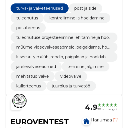
Eesti turvaturul.
turva- ja valveteenused
post ja side
tuleohutus
kontrollimine ja hooldamine
postiteenus
tuleohutuse projekteerimine, ehitamine ja hool
damine
müüme videovalveseadmeid, paigaldame, hool
dame ja ka valvame nende abil
k security müüb, rendib, paigaldab ja hooldab eri
nevaid valve-, video- ja ats süsteeme.
järelevalveseadmed
tehniline jälgimine
mehitatud valve
videovalve
kullerteenus
juurdlus ja turvatöö
4.9
20 hinnangut
EUROVENTEST
Harjumaa