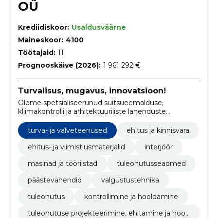
OÜ
Krediidiskoor:
Usaldusväärne
Maineskoor:
4100
Töötajaid:
11
Prognooskäive (2026):
1 961 292 €
Turvalisus, mugavus, innovatsioon!
Oleme spetsialiseerunud suitsueemalduse,
kliimakontrolli ja arhitektuuriliste lahenduste
valdkonnas, pakkudes terviklikke lahendusi ehitiste
ohutuse, mugavuse ja energiatõhususe
turva- ja valveteenused
ehitus ja kinnisvara
parandamiseks.
ehitus- ja viimistlusmaterjalid
interjöör
masinad ja tööriistad
tuleohutusseadmed
päästevahendid
valgustustehnika
tuleohutus
kontrollimine ja hooldamine
tuleohutuse projekteerimine, ehitamine ja hool