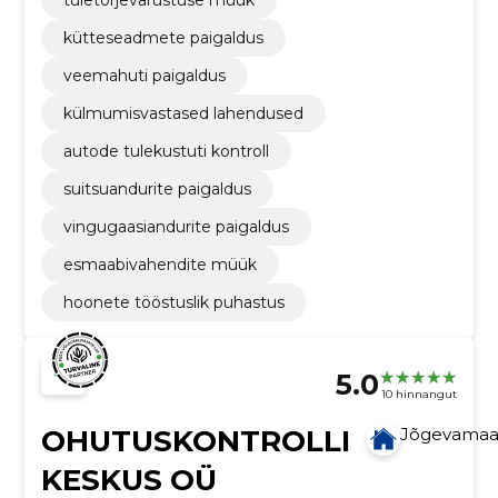
tuletõrjevarustuse müük
kütteseadmete paigaldus
veemahuti paigaldus
külmumisvastased lahendused
autode tulekustuti kontroll
suitsuandurite paigaldus
vingugaasiandurite paigaldus
esmaabivahendite müük
hoonete tööstuslik puhastus
5.0
10 hinnangut
OHUTUSKONTROLLI
Jõgevama
KESKUS OÜ