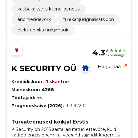
kaubakaitse ja kliendiloendus
andmesidevõrk
tulekahjusignalisatsioon
elektroonika hulgimüük
4.3
23 hinnangut
K SECURITY OÜ
Harjumaa
Krediidiskoor:
Riskantne
Maineskoor:
4368
Töötajaid:
45
Prognooskäive (2026):
913 922 €
Turvateenused kõikjal Eestis.
K Security on 2015 aastal asutatud ettevõte, kuid
kätkeb endas enam kui veerand sajandit kogemusi