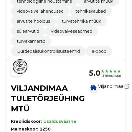
tehnoloogiline nõustamine
arvutite müük
videovalve lahendused
tehnikakaubad
arvutite hooldus
turvatehnika müük
sülearvutid
videovalveseadmed
turvakamerad
juurdepääsukontrollisüsteemid
e-pood
5.0
3 hinnangut
VILJANDIMAA
Viljandimaa
TULETÕRJEÜHING
MTÜ
Krediidiskoor:
Usaldusväärne
Maineskoor:
2250