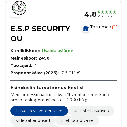
4.8
6 hinnangut
E.S.P SECURITY
Tartumaa
OÜ
Krediidiskoor:
Usaldusväärne
Maineskoor:
2490
Töötajaid:
7
Prognooskäive (2026):
108 014 €
Esinduslik turvateenus Eestis!
Meie professionaalne ja kvalifitseeritud meeskond
omab töökogemust aastast 2000 kõigis
turvateenuse valdkondades.
turva- ja valveteenused
ürituste turvalisus
videolahendused
mehitatud valve