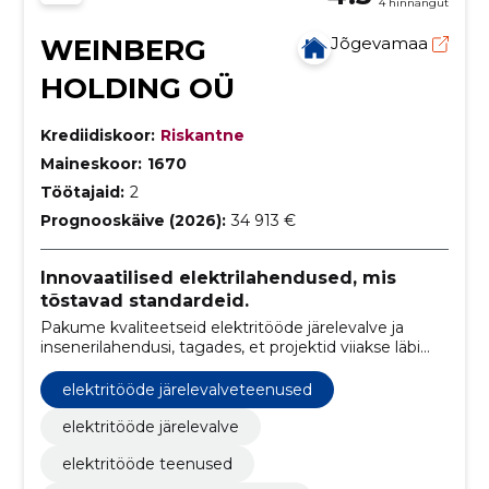
4 hinnangut
WEINBERG
Jõgevamaa
HOLDING OÜ
Krediidiskoor:
Riskantne
Maineskoor:
1670
Töötajaid:
2
Prognooskäive (2026):
34 913 €
Innovaatilised elektrilahendused, mis
tõstavad standardeid.
Pakume kvaliteetseid elektritööde järelevalve ja
insenerilahendusi, tagades, et projektid viiakse läbi
täpselt ja vastavalt kõrgeimatele turvastandarditele.
elektritööde järelevalveteenused
elektritööde järelevalve
elektritööde teenused