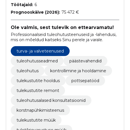
Töötajaid:
6
Prognooskäive (2026):
75 472 €
Ole valmis, sest tulevik on ettearvamatu!
Professionaalseid tuleohutusteenuseid ja -lahendusi,
mis on mõeldud kaitseks Sinu perele ja varale.
turva- ja valveteenused
tuleohutusseadmed
päästevahendid
tuleohutus
kontrollimine ja hooldamine
tulekustutite hooldus
pottsepatööd
tulekustutite remont
tuleohutusalased konsultatsioonid
korstnapühkimisteenus
tulekustutite müük