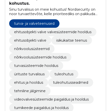
kohustus.
Sinu turvalisus on meie kohustus! Nordsecurity on
noor turvaettevõte, kelle prioriteediks on pakkuda
turul kõrget kvaliteeti.
turva- ja valveteenused
ehitusobjekti valve valvesüsteemide hooldus
ehitusobjekti valve
isikukaitse teenus
nõrkvoolusüsteemid
nõrkvoolusüsteemide hooldus
turvasüsteemide hooldus
ürituste turvalisus
tuleohutus
ehitus ja hooldus
tuleohutusseadmed
tehniline jälgimine
videovalvesüsteemide paigaldus ja hooldus
turnikeede paigaldus ja hooldus