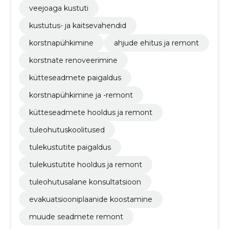
veejoaga kustuti
kustutus- ja kaitsevahendid
korstnapühkimine
ahjude ehitus ja remont
korstnate renoveerimine
kütteseadmete paigaldus
korstnapühkimine ja -remont
kütteseadmete hooldus ja remont
tuleohutuskoolitused
tulekustutite paigaldus
tulekustutite hooldus ja remont
tuleohutusalane konsultatsioon
evakuatsiooniplaanide koostamine
muude seadmete remont