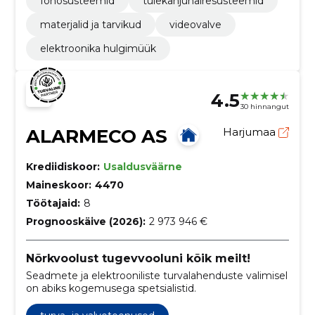
fonosüsteemid
tulekahjuhäiresüsteemid
materjalid ja tarvikud
videovalve
elektroonika hulgimüük
4.5
30 hinnangut
ALARMECO AS
Harjumaa
Krediidiskoor:
Usaldusväärne
Maineskoor:
4470
Töötajaid:
8
Prognooskäive (2026):
2 973 946 €
Nõrkvoolust tugevvooluni kõik meilt!
Seadmete ja elektrooniliste turvalahenduste valimisel
on abiks kogemusega spetsialistid.