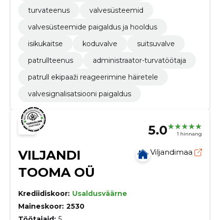
turvateenus
valvesüsteemid
valvesüsteemide paigaldus ja hooldus
isikukaitse
koduvalve
suitsuvalve
patrullteenus
administraator-turvatöötaja
patrull ekipaaži reageerimine häiretele
valvesignalisatsiooni paigaldus
5.0
1 hinnang
VILJANDI
Viljandimaa
TOOMA OÜ
Krediidiskoor:
Usaldusväärne
Maineskoor:
2530
Töötajaid:
5