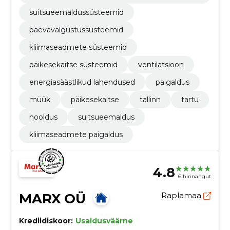
damine
suitsueemaldussüsteemid
päevavalgustussüsteemid
kliimaseadmete süsteemid
päikesekaitse süsteemid
ventilatsioon
energiasäästlikud lahendused
paigaldus
müük
päikesekaitse
tallinn
tartu
hooldus
suitsueemaldus
kliimaseadmete paigaldus
4.8
6 hinnangut
MARX OÜ
Raplamaa
Krediidiskoor:
Usaldusväärne