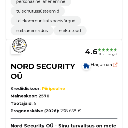
personaalne lähenemine
tuleohutussüsteemid
telekommunikatsioonivõrgud
suitsueemaldus
elektritööd
4.6
11 hinnangut
NORD SECURITY
Harjumaa
OÜ
Krediidiskoor:
Piiripealne
Maineskoor:
2570
Töötajaid:
5
Prognooskäive (2026):
238 668 €
Nord Security OÜ - Sinu turvalisus on meie