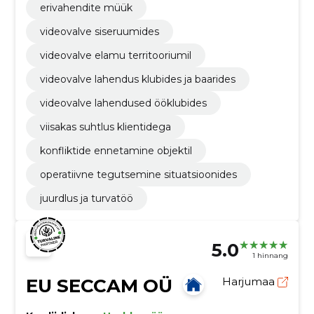
erivahendite müük
videovalve siseruumides
videovalve elamu territooriumil
videovalve lahendus klubides ja baarides
videovalve lahendused ööklubides
viisakas suhtlus klientidega
konfliktide ennetamine objektil
operatiivne tegutsemine situatsioonides
juurdlus ja turvatöö
5.0
1 hinnang
EU SECCAM OÜ
Harjumaa