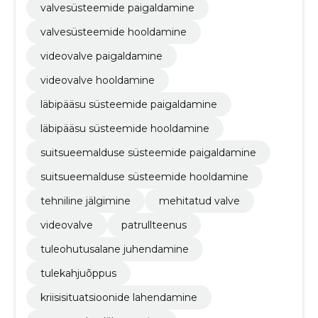
valvesüsteemide paigaldamine
valvesüsteemide hooldamine
videovalve paigaldamine
videovalve hooldamine
läbipääsu süsteemide paigaldamine
läbipääsu süsteemide hooldamine
suitsueemalduse süsteemide paigaldamine
suitsueemalduse süsteemide hooldamine
tehniline jälgimine
mehitatud valve
videovalve
patrullteenus
tuleohutusalane juhendamine
tulekahjuõppus
kriisisituatsioonide lahendamine