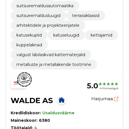
suitsueemaldusautomaatika
suitsueemaldusluugid
terrassiklaasid
arhitektidele ja projekteerijatele
katusekuplid
katuseluugid
kettajamid
kuppelaknad
valgust läbilaskvad kattematerjalid
metalluste ja metallakende tootmine
5.0
4 hinnangut
WALDE AS
Harjumaa
Krediidiskoor:
Usaldusväärne
Maineskoor:
6380
Töötajaid:
4