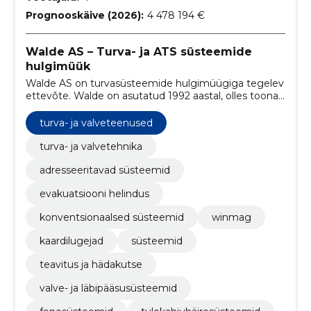
Prognooskäive (2026):
4 478 194 €
Walde AS – Turva- ja ATS süsteemide
hulgimüük
Walde AS on turvasüsteemide hulgimüügiga tegelev
ettevõte. Walde on asutatud 1992 aastal, olles toona
üks esimesi selles valdkonnas tegutsevaid
ettevõtteid.
turva- ja valveteenused
turva- ja valvetehnika
adresseeritavad süsteemid
evakuatsiooni helindus
konventsionaalsed süsteemid
winmag
kaardilugejad
süsteemid
teavitus ja hädakutse
valve- ja läbipääsusüsteemid