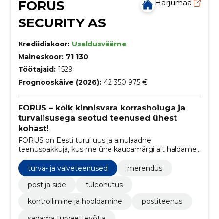
FORUS
Harjumaa
SECURITY AS
Krediidiskoor:
Usaldusväärne
Maineskoor:
71 130
Töötajaid:
1529
Prognooskäive (2026):
42 350 975 €
FORUS – kõik kinnisvara korrashoiuga ja
turvalisusega seotud teenused ühest
kohast!
FORUS on Eesti turul uus ja ainulaadne
teenuspakkuja, kus me ühe kaubamärgi alt haldame,
hooldame ja valvame kinnisvara ning juhime
kliendisuhet.
turva- ja valveteenused
merendus
post ja side
tuleohutus
kontrollimine ja hooldamine
postiteenus
sadama turvaettevõtja