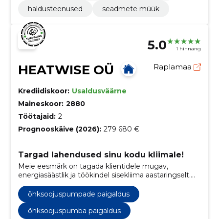
haldusteenused
seadmete müük
5.0
1 hinnang
HEATWISE OÜ
Raplamaa
Krediidiskoor:
Usaldusväärne
Maineskoor:
2880
Töötajaid:
2
Prognooskäive (2026):
279 680 €
Targad lahendused sinu kodu kliimale!
Meie eesmärk on tagada klientidele mugav,
energiasäästlik ja töökindel sisekliima aastaringselt.
Töötame professionaalselt, läbipaistvalt ja kliendi
vajadustest lähtudes, et pakkuda lahendusi, mis
õhksoojuspumpade paigaldus
päriselt kestavad.
õhksoojuspumba paigaldus