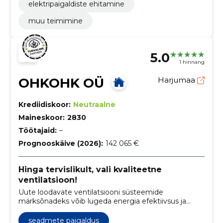
elektripaigaldiste ehitamine
muu teimimine
5.0
1 hinnang
OHKOHK OÜ
Harjumaa
Krediidiskoor:
Neutraalne
Maineskoor:
2830
Töötajaid:
–
Prognooskäive (2026):
142 065 €
Hinga tervislikult, vali kvaliteetne
ventilatsioon!
Uute loodavate ventilatsiooni süsteemide
märksõnadeks võib lugeda energia efektiivsus ja
kontrollitud sisekliima. Täpselt nende märksõnade
järgi me läheneme igale projektile.
seadmete paigaldus