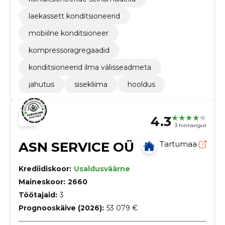
laekassett konditsioneerid
mobiilne konditsioneer
kompressoragregaadid
konditsioneerid ilma välisseadmeta
jahutus
sisekliima
hooldus
4.3
3 hinnangut
ASN SERVICE OÜ
Tartumaa
Krediidiskoor:
Usaldusväärne
Maineskoor:
2660
Töötajaid:
3
Prognooskäive (2026):
53 079 €