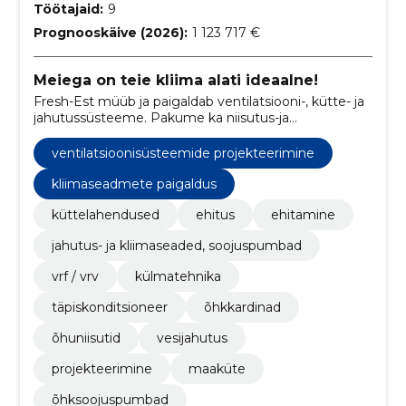
Töötajaid:
9
Prognooskäive (2026):
1 123 717 €
Meiega on teie kliima alati ideaalne!
Fresh-Est müüb ja paigaldab ventilatsiooni-, kütte- ja
jahutussüsteeme. Pakume ka niisutus-ja
kuivatussüsteeme ning õhupuhasteid.
ventilatsioonisüsteemide projekteerimine
kliimaseadmete paigaldus
küttelahendused
ehitus
ehitamine
jahutus- ja kliimaseaded, soojuspumbad
vrf / vrv
külmatehnika
täpiskonditsioneer
õhkkardinad
õhuniisutid
vesijahutus
projekteerimine
maaküte
õhksoojuspumbad