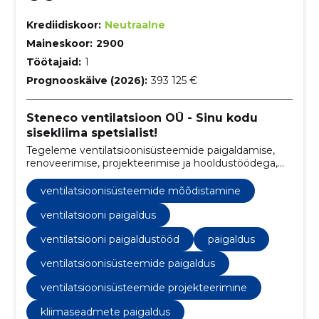
Krediidiskoor:
Neutraalne
Maineskoor:
2900
Töötajaid:
1
Prognooskäive (2026):
393 125 €
Steneco ventilatsioon OŪ - Sinu kodu
sisekliima spetsialist!
Tegeleme ventilatsioonisüsteemide paigaldamise,
renoveerimise, projekteerimise ja hooldustöödega,
pakkudes tervislikku ja energiatõhusat siseõhku igas
hoones.
ventilatsioonisüsteemide mõõdistamine
ventilatsiooni paigaldus
ventilatsiooni paigaldustööd
paigaldus
ventilatsioonisüsteemide paigaldus
ventilatsioonisüsteemide projekteerimine
kliimaseadmete paigaldus