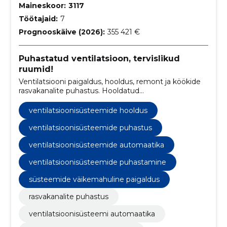
Maineskoor:
3117
Töötajaid:
7
Prognooskäive (2026):
355 421 €
Puhastatud ventilatsioon, tervislikud
ruumid!
Ventilatsiooni paigaldus, hooldus, remont ja köökide
rasvakanalite puhastus. Hooldatud
ventilatsioonisüsteemid ja puhtad rasvakanalid
ventilatsioonisüsteemide hooldus
ventilatsioonisüsteemide puhastus
ventilatsioonisüsteemide automaatika
ventilatsioonisüsteemide puhastamine
süsteemide väikemahuline paigaldus
rasvakanalite puhastus
ventilatsioonisüsteemi automaatika