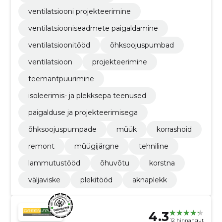
ventilatsiooni projekteerimine
ventilatsiooniseadmete paigaldamine
ventilatsioonitööd
õhksoojuspumbad
ventilatsioon
projekteerimine
teemantpuurimine
isoleerimis- ja plekksepa teenused
paigalduse ja projekteerimisega
õhksoojuspumpade
müük
korrashoid
remont
müügijärgne
tehniline
lammutustööd
õhuvõtu
korstna
väljaviske
plekitööd
aknaplekk
4.3
12 hinnangut