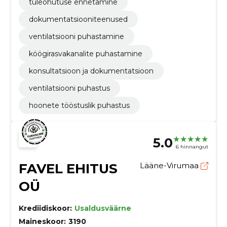
tuleohutuse ennetamine
dokumentatsiooniteenused
ventilatsiooni puhastamine
köögirasvakanalite puhastamine
konsultatsioon ja dokumentatsioon
ventilatsiooni puhastus
hoonete tööstuslik puhastus
5.0
6 hinnangut
FAVEL EHITUS
Lääne-Virumaa
OÜ
Krediidiskoor:
Usaldusväärne
Maineskoor:
3190