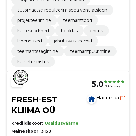
automaatse reguleerimisega ventilatsioon
projekteerimine
teemanttööd
kütteseadmed
hooldus
ehitus
lahendused
jahutussüsteemid
teemantsaagimine
teemantpuurimine
kutsetunnistus
5.0
2 hinnangut
FRESH-EST
Harjumaa
KLIIMA OÜ
Krediidiskoor:
Usaldusväärne
Maineskoor:
3150