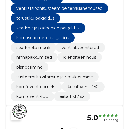
ventilatsioonisüsteemide terviklahendused
torustiku paigaldus
seadme ja plafoonide paigaldus
kliimaseadmete paigaldus
seadmete müük
ventilatsioonitorud
hinnapakkumised
klienditeenindus
planeerimine
süsteemi käivitamine ja reguleerimine
komfovent domekt
komfovent 450
komfovent 400
airbot s1 / s2
5.0
1 hinnang