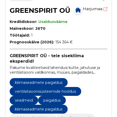
GREENSPIRIT OÜ
Harjumaa
Krediidiskoor:
Usaldusväärne
Maineskoor:
2670
Töötajaid:
1
Prognooskäive (2026):
154 364 €
GREENSPIRIT OÜ - teie sisekliima
eksperdid!
Pakume kvaliteetseid lahendusi kütte, jahutuse ja
ventilatsiooni valdkonnas, müües, paigaldades,
hooldades ja remontides õhk-vesi ja
õhksoojuspumpasid, konditsioneere ja
kliimaseadmete paigaldus
ventilatsiooniseadmeid.
ventilatsioonisüsteemide hooldus
seadmeid
paigaldus
kliimaseadmete paigaldus