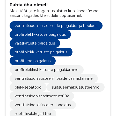
Puhta õhu nimel!
Meie töötajate kogemus ulatub kuni kahekümne
aastani, tagades klientidele tipptasemel
ventilatsioonilahendused ning kvaliteetsed osad.
ventilatsioonisüsteemide paigaldus ja hooldus
profiilplekk-katuse paigaldus
valtskatuste paigaldus
profiilplekk-katuste paigaldus
profiillehe paigaldus
profiilplekkist katuste paigaldamine
ventilatsioonisüsteemi osade valmistamine
plekksepatööd
suitsueemaldussüsteemid
ventilatsiooniseadmete müük
ventilatsioonisüsteemi hooldus
metallivalukojad töö