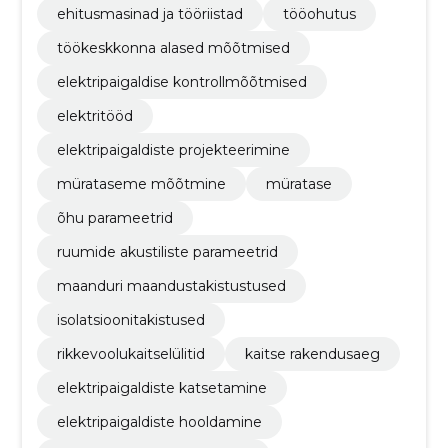
ehitusmasinad ja tööriistad
tööohutus
töökeskkonna alased mõõtmised
elektripaigaldise kontrollmõõtmised
elektritööd
elektripaigaldiste projekteerimine
mürataseme mõõtmine
müratase
õhu parameetrid
ruumide akustiliste parameetrid
maanduri maandustakistustused
isolatsioonitakistused
rikkevoolukaitselülitid
kaitse rakendusaeg
elektripaigaldiste katsetamine
elektripaigaldiste hooldamine