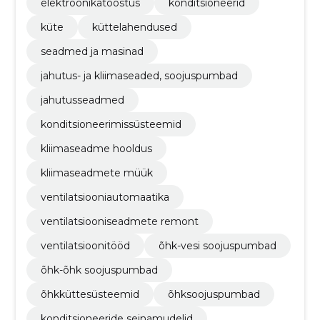
elektroonikatööstus
konditsioneerid
küte
küttelahendused
seadmed ja masinad
jahutus- ja kliimaseaded, soojuspumbad
jahutusseadmed
konditsioneerimissüsteemid
kliimaseadme hooldus
kliimaseadmete müük
ventilatsiooniautomaatika
ventilatsiooniseadmete remont
ventilatsioonitööd
õhk-vesi soojuspumbad
õhk-õhk soojuspumbad
õhkküttesüsteemid
õhksoojuspumbad
konditsioneeride seinamudelid