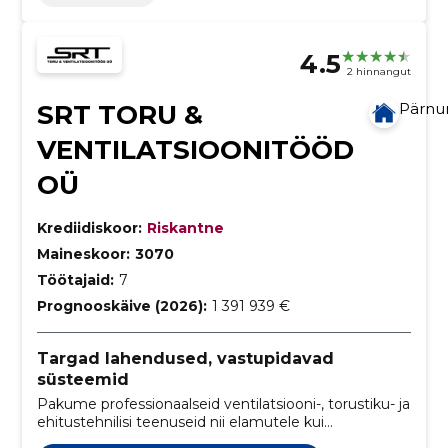
4.5
2 hinnangut
SRT TORU &
Pärn
VENTILATSIOONITÖÖD
OÜ
Krediidiskoor:
Riskantne
Maineskoor:
3070
Töötajaid:
7
Prognooskäive (2026):
1 391 939 €
Targad lahendused, vastupidavad
süsteemid
Pakume professionaalseid ventilatsiooni-, torustiku- ja
ehitustehnilisi teenuseid nii elamutele kui
äriklientidele.