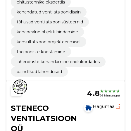
ehitustehnika ekspertiis
kohandatud ventilatsioonidisain
tõhusad ventilatsioonisüsteemid
kohapealne objekti hindamine
konsultatsioon projekteerimisel
tööjooniste koostamine
lahenduste kohandamine eriolukordades
paindlikud lahendused
4.8
26 hinnangut
STENECO
Harjumaa
VENTILATSIOON
OÜ