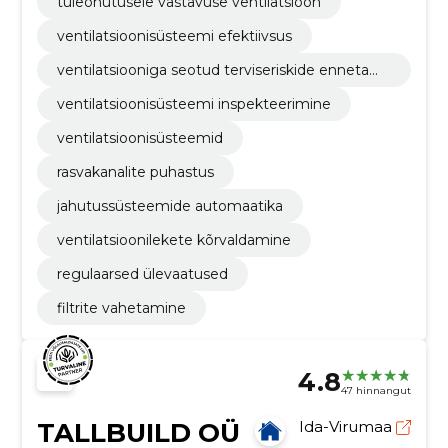
tuleohutusele vastavuse ventilatsioon
ventilatsioonisüsteemi efektiivsus
ventilatsiooniga seotud terviseriskide ennetami
ne
ventilatsioonisüsteemi inspekteerimine
ventilatsioonisüsteemid
rasvakanalite puhastus
jahutussüsteemide automaatika
ventilatsioonilekete kõrvaldamine
regulaarsed ülevaatused
filtrite vahetamine
4.8
47 hinnangut
TALLBUILD OÜ
Ida-Virumaa