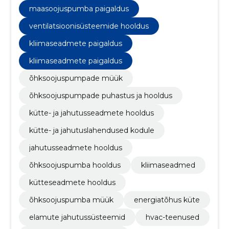
maasoojuspumba paigaldus
ventilatsioonisüsteemide hooldus
kliimaseadmete paigaldus
kliimaseadmete paigaldus
õhksoojuspumpade müük
õhksoojuspumpade puhastus ja hooldus
kütte- ja jahutusseadmete hooldus
kütte- ja jahutuslahendused kodule
jahutusseadmete hooldus
õhksoojuspumba hooldus
kliimaseadmed
kütteseadmete hooldus
õhksoojuspumba müük
energiatõhus küte
elamute jahutussüsteemid
hvac-teenused