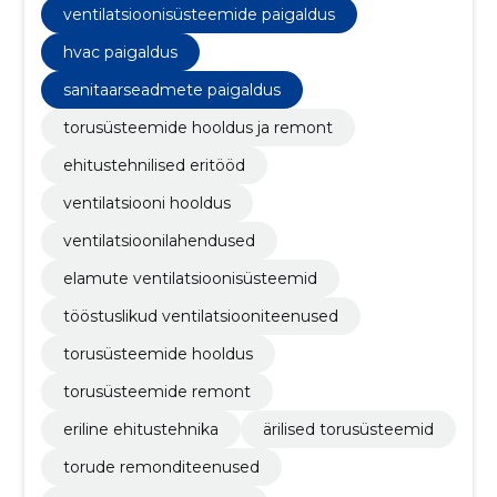
ventilatsioonisüsteemide paigaldus
hvac paigaldus
sanitaarseadmete paigaldus
torusüsteemide hooldus ja remont
ehitustehnilised eritööd
ventilatsiooni hooldus
ventilatsioonilahendused
elamute ventilatsioonisüsteemid
tööstuslikud ventilatsiooniteenused
torusüsteemide hooldus
torusüsteemide remont
eriline ehitustehnika
ärilised torusüsteemid
torude remonditeenused