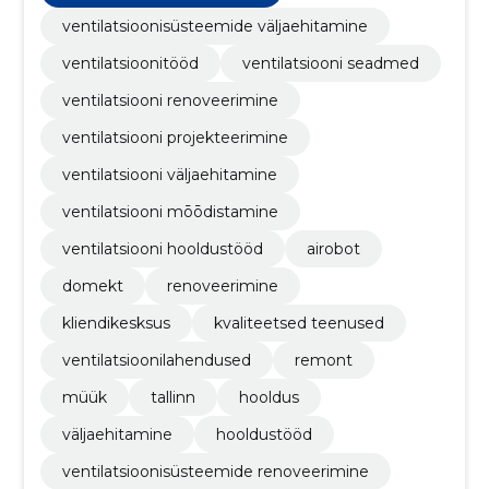
ventilatsioonisüsteemide väljaehitamine
ventilatsioonitööd
ventilatsiooni seadmed
ventilatsiooni renoveerimine
ventilatsiooni projekteerimine
ventilatsiooni väljaehitamine
ventilatsiooni mōōdistamine
ventilatsiooni hooldustööd
airobot
domekt
renoveerimine
kliendikesksus
kvaliteetsed teenused
ventilatsioonilahendused
remont
müük
tallinn
hooldus
väljaehitamine
hooldustööd
ventilatsioonisüsteemide renoveerimine