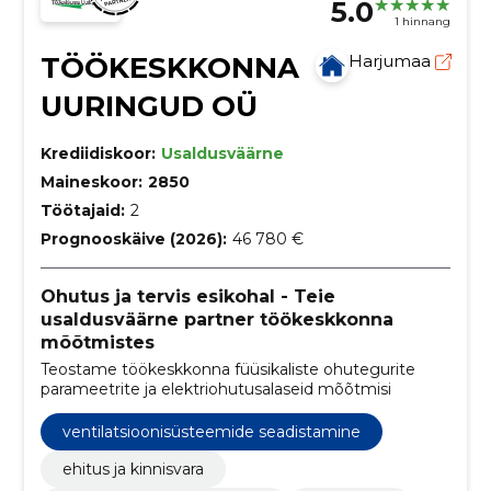
5.0
1 hinnang
TÖÖKESKKONNA
Harjumaa
UURINGUD OÜ
Krediidiskoor:
Usaldusväärne
Maineskoor:
2850
Töötajaid:
2
Prognooskäive (2026):
46 780 €
Ohutus ja tervis esikohal - Teie
usaldusväärne partner töökeskkonna
mõõtmistes
Teostame töökeskkonna füüsikaliste ohutegurite
parameetrite ja elektriohutusalaseid mõõtmisi
ventilatsioonisüsteemide seadistamine
ehitus ja kinnisvara