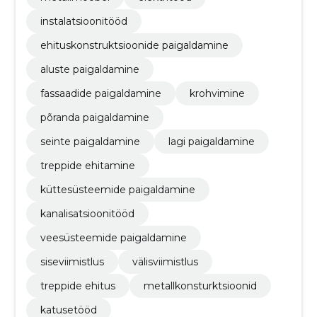
instalatsioonitööd
ehituskonstruktsioonide paigaldamine
aluste paigaldamine
fassaadide paigaldamine
krohvimine
põranda paigaldamine
seinte paigaldamine
lagi paigaldamine
treppide ehitamine
küttesüsteemide paigaldamine
kanalisatsioonitööd
veesüsteemide paigaldamine
siseviimistlus
välisviimistlus
treppide ehitus
metallkonsturktsioonid
katusetööd