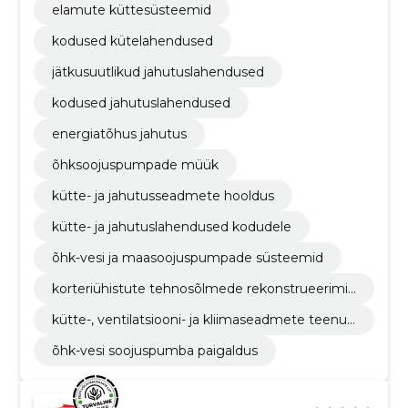
elamute küttesüsteemid
kodused kütelahendused
jätkusuutlikud jahutuslahendused
kodused jahutuslahendused
energiatõhus jahutus
õhksoojuspumpade müük
kütte- ja jahutusseadmete hooldus
kütte- ja jahutuslahendused kodudele
õhk-vesi ja maasoojuspumpade süsteemid
korteriühistute tehnosõlmede rekonstrueerimin
e
kütte-, ventilatsiooni- ja kliimaseadmete teenus
ed
õhk-vesi soojuspumba paigaldus