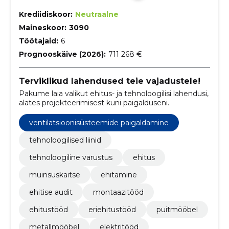
Krediidiskoor:
Neutraalne
Maineskoor:
3090
Töötajaid:
6
Prognooskäive (2026):
711 268 €
Terviklikud lahendused teie vajadustele!
Pakume laia valikut ehitus- ja tehnoloogilisi lahendusi,
alates projekteerimisest kuni paigalduseni.
ventilatsioonisüsteemide paigaldamine
tehnoloogilised liinid
tehnoloogiline varustus
ehitus
muinsuskaitse
ehitamine
ehitise audit
montaazitööd
ehitustööd
eriehitustööd
puitmööbel
metallmööbel
elektritööd