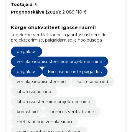
Töötajaid:
6
Prognooskäive (2026):
2 089 110 €
Kõrge õhukvaliteet igasse ruumi!
Tegeleme ventilatsiooni- ja jahutussüsteemide
projekteerimise, paigaldamise ja hooldusega
paigaldus
ventilatsioonisüsteemide projekteerimine
paigaldus
kliimaseadmete paigaldus
ventilatsioonisüsteemid
kütteseadmed
jahutusseadmed
jahutussüsteemide projekteerimine
korrashoid
loomulik ventilatsioon
mehhaaniline ventilatsioon
soojusvahetusega ventilatsioon