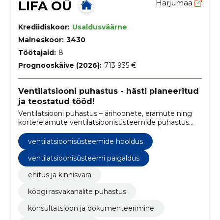
LIFA OÜ
Harjumaa
Krediidiskoor:
Usaldusväärne
Maineskoor:
3430
Töötajaid:
8
Prognooskäive (2026):
713 935 €
Ventilatsiooni puhastus - hästi planeeritud
ja teostatud tööd!
Ventilatsiooni puhastus – ärihoonete, eramute ning
korterelamute ventilatsioonisüsteemide puhastus
ning köökide rasvakanalite pesu
ventilatsioonisüsteemide hooldus
ventilatsioonisüsteemi paigaldus
ehitus ja kinnisvara
köögi rasvakanalite puhastus
konsultatsioon ja dokumenteerimine