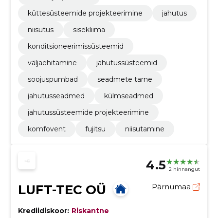
küttesüsteemide projekteerimine
jahutus
niisutus
sisekliima
konditsioneerimissüsteemid
väljaehitamine
jahutussüsteemid
soojuspumbad
seadmete tarne
jahutusseadmed
külmseadmed
jahutussüsteemide projekteerimine
komfovent
fujitsu
niisutamine
4.5
2 hinnangut
LUFT-TEC OÜ
Pärnumaa
Krediidiskoor:
Riskantne