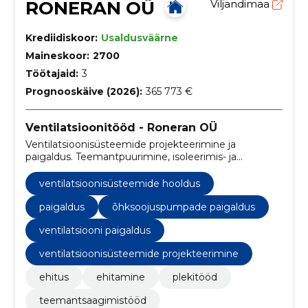
RONERAN OÜ
Viljandimaa
Krediidiskoor:
Usaldusväärne
Maineskoor:
2700
Töötajaid:
3
Prognooskäive (2026):
365 773 €
Ventilatsioonitööd - Roneran OÜ
Ventilatsioonisüsteemide projekteerimine ja
paigaldus. Teemantpuurimine, isoleerimis- ja
plekksepa teenused. Tegutseme üle Eesti.
ventilatsioonisüsteemide hooldus
paigaldus
õhksoojuspumpade paigaldus
ventilatsiooni paigaldus
ventilatsioonisüsteemide projekteerimine
ehitus
ehitamine
plekitööd
teemantsaagimistööd