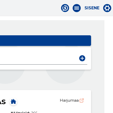
SISENE
AS
Harjumaa