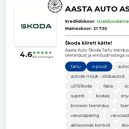
AASTA AUTO A
Krediidiskoor:
Usaldusväärne
Maineskoor:
21 730
Škoda kiirelt kätte!
Aasta Auto Škoda Tartu esindus 
4.6
teenindust ja erinõudmistega va
303 hinnangut
vajalikud mudelid ja varuosad ni
erilist Škoda kogemust!
tartu
e-pood
autod
autode müük - sõiduautod
u0161koda
fabia
sc
superb
kodiaq
eny
broneeri teenindus
tee
varuosapäring
varuosad
aktsioonide kontroll
ško