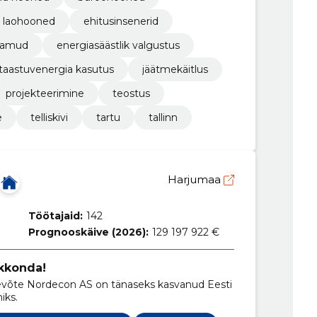
ja laohooned
ehitusinsenerid
elamud
energiasäästlik valgustus
taastuvenergia kasutus
jäätmekäitlus
projekteerimine
teostus
e
telliskivi
tartu
tallinn
Harjumaa
Töötajaid:
142
Prognooskäive (2026):
129 197 922 €
kkonda!
iks.