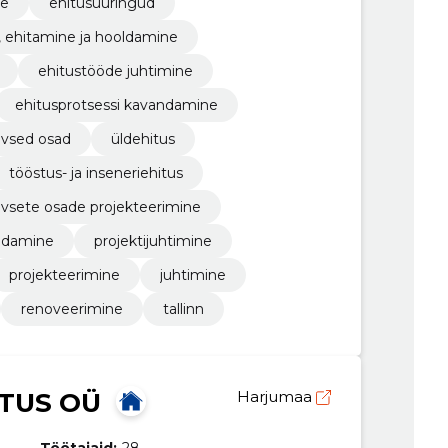
ne
ehitusuuringud
, ehitamine ja hooldamine
ehitustööde juhtimine
ehitusprotsessi kavandamine
iivsed osad
üldehitus
tööstus- ja inseneriehitus
tiivsete osade projekteerimine
ndamine
projektijuhtimine
projekteerimine
juhtimine
renoveerimine
tallinn
TUS OÜ
Harjumaa
Töötajaid:
28