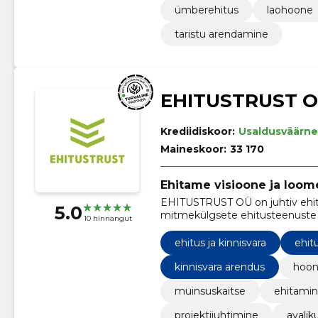
ümberehitus
laohoone
taristu arendamine
EHITUSTRUST 
Krediidiskoor:
Usaldusväärne
Maineskoor:
33 170
Ehitame visioone ja loome
EHITUSTRUST OÜ on juhtiv ehitu
5.0
mitmekülgsete ehitusteenuste 
10 hinnangut
avalikest hoonetest kuni büroo
ehitus ja kinnisvara
ehit
kinnisvara arendus
hoon
muinsuskaitse
ehitami
projektijuhtimine
avali