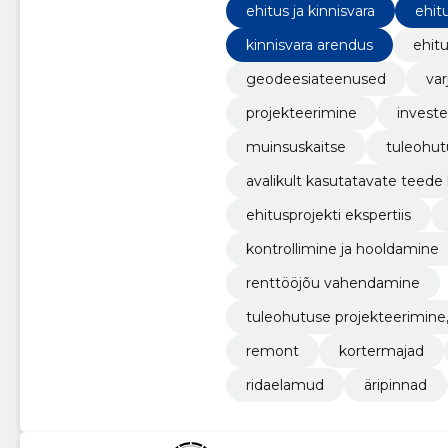
ehitus ja kinnisvara
ehit
kinnisvara arendus
ehit
geodeesiateenused
var
projekteerimine
invest
muinsuskaitse
tuleohut
avalikult kasutatavate teede
ehitusprojekti ekspertiis
kontrollimine ja hooldamine
renttööjõu vahendamine
tuleohutuse projekteerimine
remont
kortermajad
ridaelamud
äripinnad