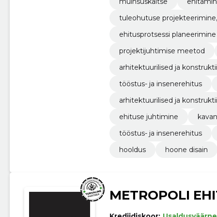
muinsuskaitse
ehitami
tuleohutuse projekteerimine
ehitusprotsessi planeerimine
projektijuhtimise meetod
arhitektuurilised ja konstrukt
tööstus- ja insenerehitus
arhitektuurilised ja konstruk
ehituse juhtimine
kava
tööstus- ja insenerehitus
hooldus
hoone disain
METROPOLI EHI
Krediidiskoor:
Usaldusväärne