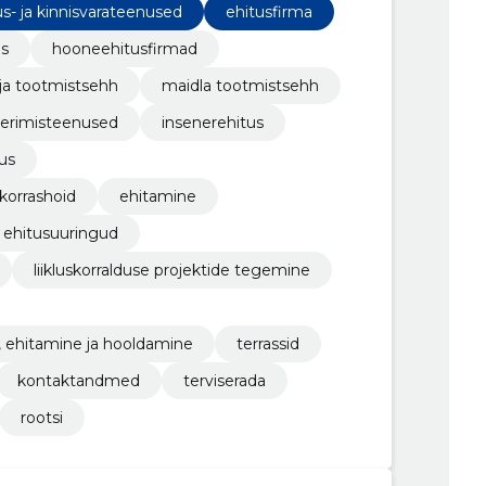
us- ja kinnisvarateenused
ehitusfirma
us
hooneehitusfirmad
ja tootmistsehh
maidla tootmistsehh
eerimisteenused
insenerehitus
us
 korrashoid
ehitamine
ehitusuuringud
liikluskorralduse projektide tegemine
, ehitamine ja hooldamine
terrassid
kontaktandmed
terviserada
rootsi