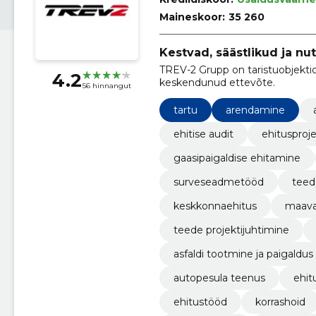
Maineskoor:
35 260
Kestvad, säästlikud ja nu
TREV-2 Grupp on taristuobjektid
4.2
keskendunud ettevõte.
56 hinnangut
tartu
arendamine
ehitise audit
ehitusproje
gaasipaigaldise ehitamine
surveseadmetööd
teede
keskkonnaehitus
maava
teede projektijuhtimine
asfaldi tootmine ja paigaldus
autopesula teenus
ehit
ehitustööd
korrashoid