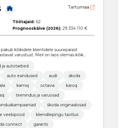
S
Tartumaa
Töötajaid:
62
Prognooskäive (2026):
29 334 110 €
pakub kõikidele klientidele suurepärast
stavat varustust. Meil on laos olemas kõik
ng tule proovisõidule, et näha ja tunda seda
 ja autotarbed
auto esindused
audi
skoda
ala
kamiq
octavia
karoq
aq
teenindus ja varuosad
ninduskampaaniad
škoda originaalosad
e veebipood
kliendilepingu taotlus
da connect
garantii