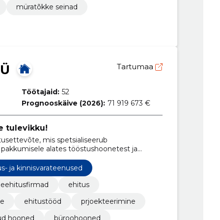
müratõkke seinad
OÜ
Tartumaa
Töötajaid:
52
Prognooskäive (2026):
71 919 673 €
 tulevikku!
settevõte, mis spetsialiseerub
pakkumisele alates tööstushoonetest ja
hoonete ning korterelamuteni.
us- ja kinnisvarateenused
eehitusfirmad
ehitus
ne
ehitustööd
prjoekteerimine
kud hooned
büroohooned