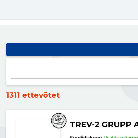
1311 ettevõtet
TREV-2 GRUPP 
Krediidiskoor:
Usaldusväärne