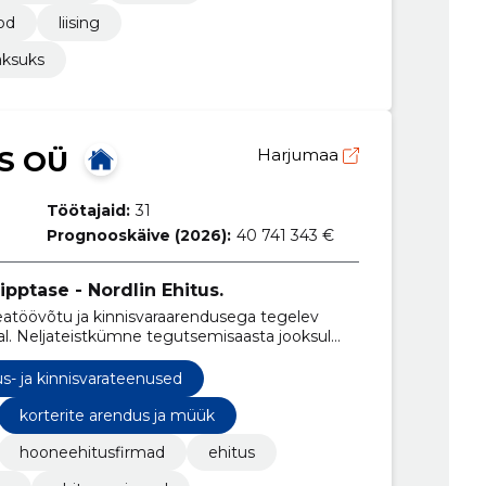
od
liising
aksuks
S OÜ
Harjumaa
Töötajaid:
31
Prognooskäive (2026):
40 741 343 €
pptase - Nordlin Ehitus.
eatöövõtu ja kinnisvaraarendusega tegelev
tal. Neljateistkümne tegutsemisaasta jooksul
ivaks ettevõtteks Eestis.
us- ja kinnisvarateenused
korterite arendus ja müük
hooneehitusfirmad
ehitus