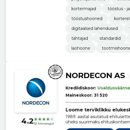
kortermajad
tööstus - 
tööstushooned
korter
digitaalsed lahendused
tähtajad
standardid
laohoone
tootmishoon
NORDECON AS
Krediidiskoor:
Usaldusväärne
Maineskoor:
31 520
Loome terviklikku elukes
1989. aastal asutatud ehitusettevõte Nordecon AS on tänaseks kasvanud Eesti
4.2
üheks suurimaks ehituskontsern
52 hinnangut