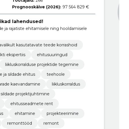
Töötajaid:
266
Prognooskäive (2026):
97 564 829 €
tikad lahendused!
e ja rajatiste ehitamisele ning hooldamisele
avalikult kasutatavate teede korrashoid
kti ekspertiis
ehitusuuringud
liikluskorralduse projektide tegemine
 ja sildade ehitus
teehoole
rade kaevandamine
liikluskorraldus
sildade projektijuhtimine
ehitusseadmete rent
us
ehitamine
projekteerimine
remonttööd
remont