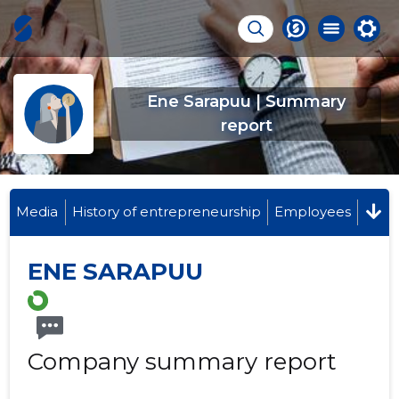
Ene Sarapuu | Summary
report
Media
History of entrepreneurship
Employees
ENE SARAPUU
Company summary report