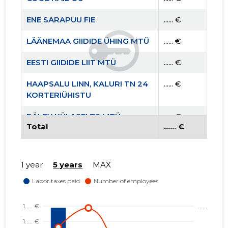
ENE SARAPUU FIE
...... €
LÄÄNEMAA GIIDIDE ÜHING MTÜ
...... €
EESTI GIIDIDE LIIT MTÜ
...... €
HAAPSALU LINN, KALURI TN 24
...... €
KORTERIÜHISTU
RÄLBY KÜLASELTS MTÜ
...... €
Total
...... €
LÄÄNEMAA RANNAKALANDUSE
...... €
SELTS MTÜ
1 year
5 years
MAX
VORMSI EDENDUSSELTS MTÜ
...... €
VERSTAPOST MTÜ
...... €
VORMSI KALAPÜÜDJATE ÜHING
...... €
MTÜ