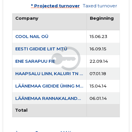
* Projected turnover
Taxed turnover
Company
Beginning
COOL NAIL OÜ
15.06.23
EESTI GIIDIDE LIIT MTÜ
16.09.15
ENE SARAPUU FIE
22.09.14
HAAPSALU LINN, KALURI TN 24 KORTERIÜHISTU
07.01.18
LÄÄNEMAA GIIDIDE ÜHING MTÜ
15.04.14
LÄÄNEMAA RANNAKALANDUSE SELTS MTÜ
06.01.14
Total
RÄLBY KÜLASELTS MTÜ
02.01.06
VERSTAPOST MTÜ
12.08.14