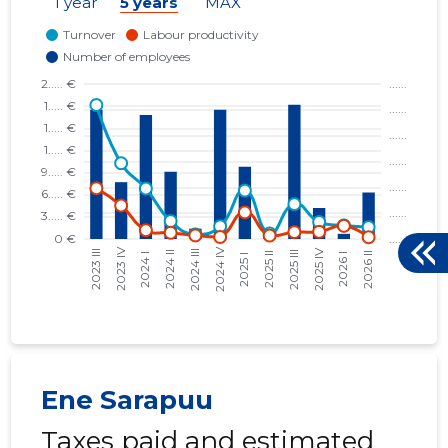
1 year
5 years
MAX
VORMSI EDENDUSSELTS MTÜ
04.03.09
VORMSI KALAPÜÜDJATE ÜHING MTÜ
26.02.16
Ene Sarapuu
Taxes paid and estimated