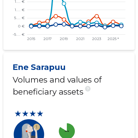
Ene Sarapuu
Volumes and values of
?
beneficiary assets
★★★★
more_horiz