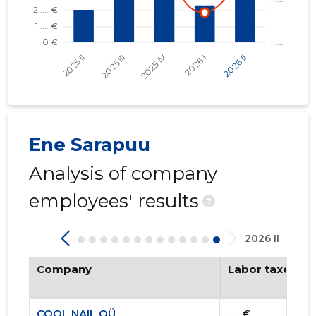
Ene Sarapuu
Analysis of company
employees' results
?
2026 II
Company
Labor taxes pa
COOL NAIL OÜ
...... €