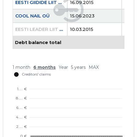
EESTI GIIDIDE LIIT MTÜ
16.09.2015
..
COOL NAIL OÜ
15.06.2023
..
EESTI LEADER LIIT MTÜ
10.03.2015
23.08
Debt balance total
1 month
6 months
Year
5 years
MAX