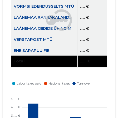
VORMSI EDENDUSSELTS MTÜ
...... €
LÄÄNEMAA RANNAKALANDUSE SELTS MTÜ
...... €
LÄÄNEMAA GIIDIDE ÜHING MTÜ
...... €
VERSTAPOST MTÜ
...... €
ENE SARAPUU FIE
...... €
Total
...... €
EESTI GIIDIDE LIIT MTÜ
...... €
VORMSI KALAPÜÜDJATE ÜHING MTÜ
...... €
HAAPSALU LINN, KALURI TN 24 KORTERIÜHISTU
...... €
COOL NAIL OÜ
...... €