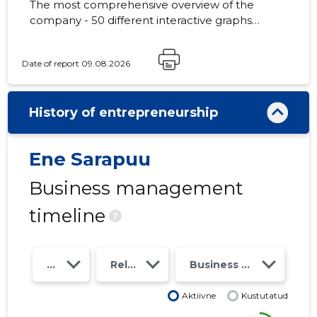
The most comprehensive overview of the
company - 50 different interactive graphs
and analytical models. Price 49 EUR or
monthly fee from 19 EUR
Date of report 09.08.2026
History of entrepreneurship
Ene Sarapuu
Business management
timeline
?
Year
Relations
Business risk class
Aktiivne
Kustutatud