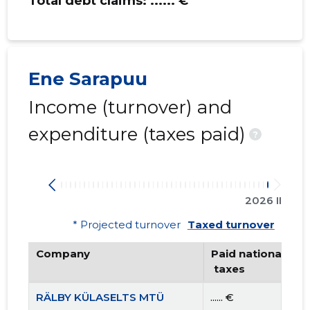
Total debt claims:
...... €
Ene Sarapuu
Income (turnover) and
expenditure (taxes paid)
?
2026 II
* Projected turnover
Taxed turnover
Company
Paid national
 taxes
RÄLBY KÜLASELTS MTÜ
...... €