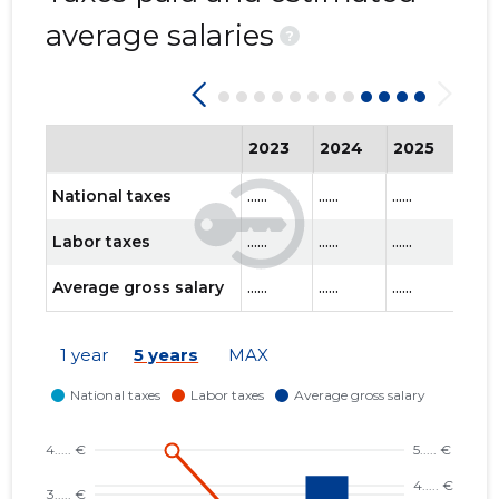
average salaries
?
2023
2024
2025
202
National taxes
......
......
......
......
Labor taxes
......
......
......
......
Average gross salary
......
......
......
......
1 year
5 years
MAX