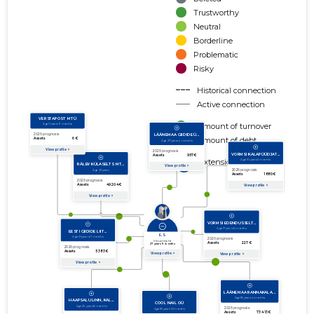
Trustworthy
Neutral
Borderline
Problematic
Risky
Historical connection
Active connection
amount of turnover
amount of debt
Extension of networks