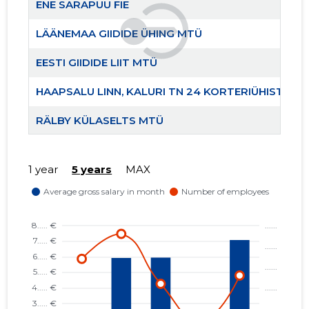
ENE SARAPUU FIE
LÄÄNEMAA GIIDIDE ÜHING MTÜ
EESTI GIIDIDE LIIT MTÜ
HAAPSALU LINN, KALURI TN 24 KORTERIÜHISTU
RÄLBY KÜLASELTS MTÜ
LÄÄNEMAA RANNAKALANDUSE SELTS MTÜ
LÄÄNEMA
Trustwor
1 year
5 years
MAX
VORMSI EDENDUSSELTS MTÜ
VERSTAPOST MTÜ
VORMSI KALAPÜÜDJATE ÜHING MTÜ