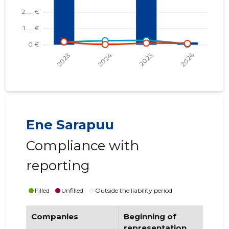
Ene Sarapuu
Compliance with
reporting
Filled
Unfilled
Outside the liability period
Companies
Beginning of
End
representation
re