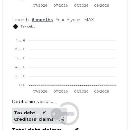
1 month
6 months
Year
5 years
MAX
Debt claims as of ......
Tax debt
...... €
Creditors' claims
...... €