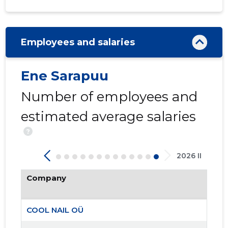
Employees and salaries
Ene Sarapuu
Number of employees and
estimated average salaries
?
12
2026 II
Company
COOL NAIL OÜ