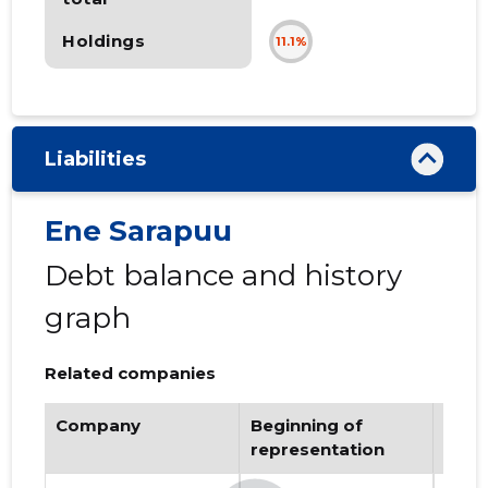
Holdings
11.1%
Liabilities
Ene Sarapuu
Debt balance and history
graph
Related companies
Company
Beginning of
Endi
representation
repr