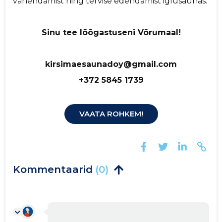
vähendamist ning tervise edendamist iglusaunas.
Sinu tee lõõgastuseni Võrumaal!
kirsimaesaunadoy@gmail.com
+372 5845 1739
VAATA ROHKEM!
Kommentaarid
(0)