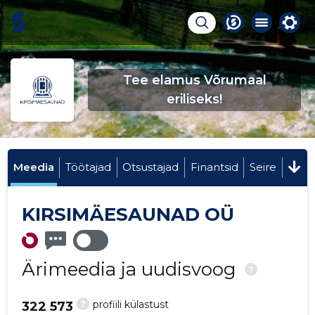
Tee elamus Võrumaal
eriliseks!
Meedia
Töötajad
Otsustajad
Finantsid
Seire
KIRSIMÄESAUNAD OÜ
Ärimeedia ja uudisvoog
?
?
profiili külastust
322 573