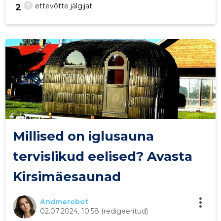
?
ettevõtte jälgijat
2
22
Millised on iglusauna
tervislikud eelised? Avasta
Kirsimäesaunad
Andmerobot
02.07.2024, 10:58
(redigeeritud)