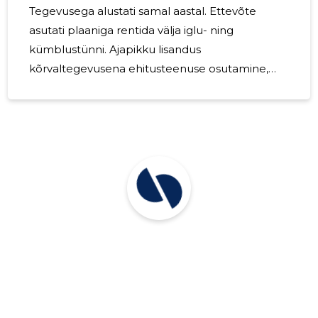
Tegevusega alustati samal aastal. Ettevõte
asutati plaaniga rentida välja iglu- ning
kümblustünni. Ajapikku lisandus
kõrvaltegevusena ehitusteenuse osutamine,
millest tänaseks on kujunenud põhitegevus.
Aruandeperioodil oli ettevõtte juhatus ühe
liikmeline, juhatuse liikme tööd
aruandeperioodil ei tasustatud. Töölepingu
alusel oli tööl üks inimene ning tööjõukulud olid
13 856€, millest 3 500€ moodustasid
sotsiaalmaksud. 2023. aastal muudeti ettevõtte
tegevust keskkonnasäästlikumaks,
investeerides päikesepaneelidesse. 2024. aastal
planeeritakse