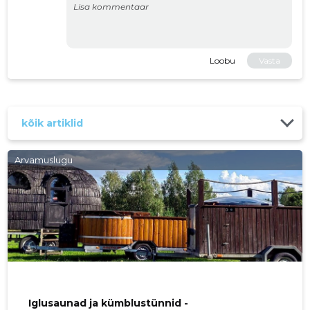
Loobu
Vasta
kõik artiklid
Arvamuslugu
Iglusaunad ja kümblustünnid -