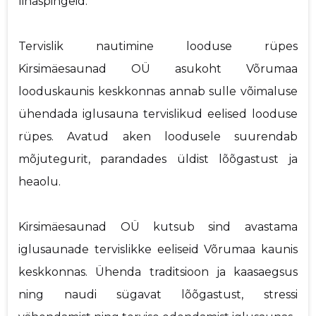
lihaspingeid.
Tervislik nautimine looduse rüpes
Kirsimäesaunad OÜ asukoht Võrumaa
looduskaunis keskkonnas annab sulle võimaluse
ühendada iglusauna tervislikud eelised looduse
rüpes. Avatud aken loodusele suurendab
mõjutegurit, parandades üldist lõõgastust ja
heaolu.
Kirsimäesaunad OÜ kutsub sind avastama
iglusaunade tervislikke eeliseid Võrumaa kaunis
keskkonnas. Ühenda traditsioon ja kaasaegsus
ning naudi sügavat lõõgastust, stressi