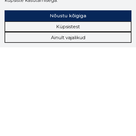
küpsiste kasutamisega.
Nõustu kõigiga
Küpsistest
Ainult vajalikud
Storybook
Chrome laiendus