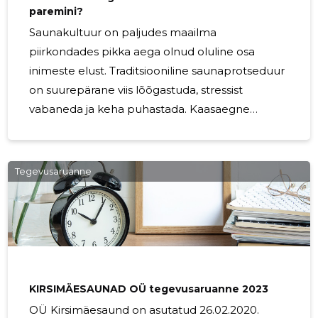
paremini?
Saunakultuur on paljudes maailma
piirkondades pikka aega olnud oluline osa
inimeste elust. Traditsiooniline saunaprotseduur
on suurepärane viis lõõgastuda, stressist
vabaneda ja keha puhastada. Kaasaegne
saunatehnoloogia on aga toonud turule
mitmeid erinevaid saunatüüpe, mis
võimaldavad teil nautida saunaelamust omal
Tegevusaruanne
moel. Üheks populaarseks valikuks on
tünnisaunad ja iglusaunad. Kuid milline neist
sobib teile paremini? Selles artiklis võrdleme
mõlemat tüüpi sauna, et aidata teil langetada
informeeritud otsus. Tünnisaunad on tuntud
oma maalähedase ja traditsioonilise välimuse
KIRSIMÄESAUNAD OÜ tegevusaruanne 2023
poolest. Need
OÜ Kirsimäesaund on asutatud 26.02.2020.