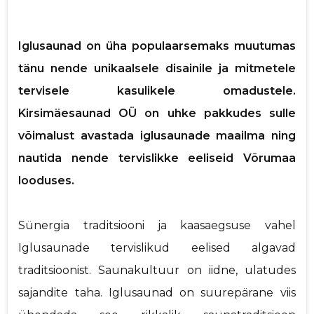
p
Iglusaunad on üha populaarsemaks muutumas
tänu nende unikaalsele disainile ja mitmetele
Saaja e-mail
tervisele kasulikele omadustele.
Kirsimäesaunad OÜ on uhke pakkudes sulle
Sinu nimi
võimalust avastada iglusaunade maailma ning
nautida nende tervislikke eeliseid Võrumaa
Sinu kommentaar
looduses.
Sünergia traditsiooni ja kaasaegsuse vahel
Iglusaunade tervislikud eelised algavad
traditsioonist. Saunakultuur on iidne, ulatudes
sajandite taha. Iglusaunad on suurepärane viis