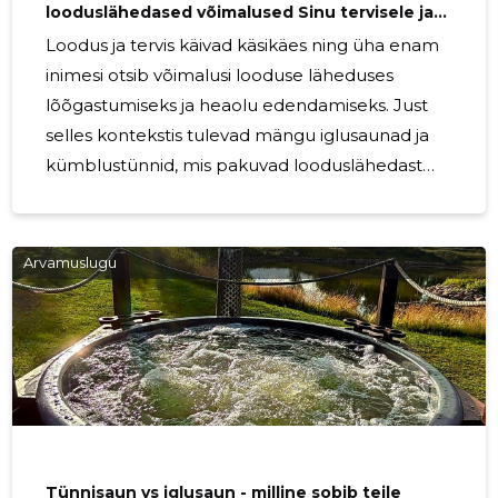
looduslähedased võimalused Sinu tervisele ja
heaolule!
Loodus ja tervis käivad käsikäes ning üha enam
inimesi otsib võimalusi looduse läheduses
lõõgastumiseks ja heaolu edendamiseks. Just
selles kontekstis tulevad mängu iglusaunad ja
kümblustünnid, mis pakuvad looduslähedast
ning tervislikku lõõgastuskogemust.
Kirsimäesaunad OÜ on valmis avama ukse selle
imelise maailma juurde, kutsudes sind avastama
Arvamuslugu
looduse ja tervise sünergia võlu. Tervendav mõju
looduses Loodus on meie kõigi jaoks tervendav
oaas, kus saame lahti lasta argipäeva pingetest
ning leida tasakaalu. Iglusaunad ja
kümblustünnid, mida pakub Kirsimäesaunad
OÜ, võimaldavad sul kogeda
Tünnisaun vs iglusaun - milline sobib teile