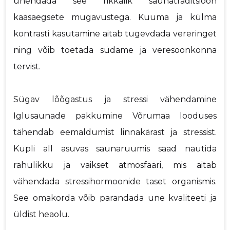
ühendada see rikkalik saunatraditsioon
kaasaegsete mugavustega. Kuuma ja külma
kontrasti kasutamine aitab tugevdada vereringet
ning võib toetada südame ja veresoonkonna
tervist.
Sügav lõõgastus ja stressi vähendamine
Iglusaunade pakkumine Võrumaa looduses
tähendab eemaldumist linnakärast ja stressist.
Kupli all asuvas saunaruumis saad nautida
rahulikku ja vaikset atmosfääri, mis aitab
vähendada stressihormoonide taset organismis.
See omakorda võib parandada une kvaliteeti ja
üldist heaolu.