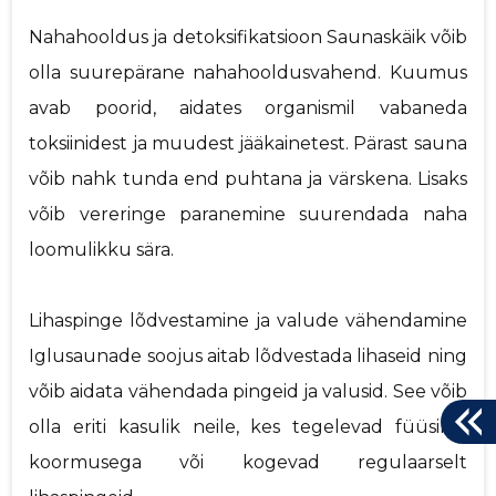
Nahahooldus ja detoksifikatsioon Saunaskäik võib
olla suurepärane nahahooldusvahend. Kuumus
avab poorid, aidates organismil vabaneda
toksiinidest ja muudest jääkainetest. Pärast sauna
võib nahk tunda end puhtana ja värskena. Lisaks
võib vereringe paranemine suurendada naha
loomulikku sära.
Lihaspinge lõdvestamine ja valude vähendamine
Iglusaunade soojus aitab lõdvestada lihaseid ning
võib aidata vähendada pingeid ja valusid. See võib
olla eriti kasulik neile, kes tegelevad füüsilise
koormusega või kogevad regulaarselt