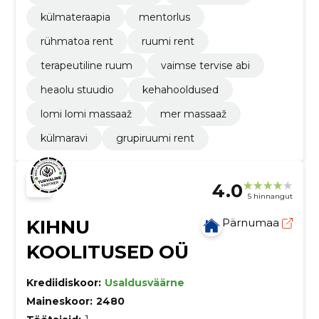
külmateraapia
mentorlus
rühmatoa rent
ruumi rent
terapeutiline ruum
vaimse tervise abi
heaolu stuudio
kehahooldused
lomi lomi massaaž
mer massaaž
külmaravi
grupiruumi rent
4.0
5 hinnangut
KIHNU
Pärnumaa
KOOLITUSED OÜ
Krediidiskoor:
Usaldusväärne
Maineskoor:
2480