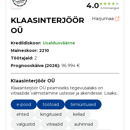
4.0
4 hinnangut
KLAASINTERJÖÖR
Harjumaa
OÜ
Krediidiskoor:
Usaldusväärne
Maineskoor:
2210
Töötajaid:
2
Prognooskäive (2026):
96 994 €
Klaasinterjöör OÜ
Klaasinterjöör OÜ peamiseks tegevusalaks on
vitraažide valmistamine ustesse ja akendesse. Lisaks
vitraažidele saab meie stuudiost tellida veel palju
erinevaid interjööri elemente ja väiksemaid kingitusi.
e-pood
töötoad
tiimiüritused
ehted
kingitused
kellad
valgustid
vitraažid
auhinnad