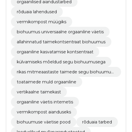
orgaanilised aiandustarbed
rõduaia lahendused
vermikompost müügiks
biohuumus universaalne orgaaniline väetis
allahinnatud taimekontsentraat biohuumus
orgaaniline kasvatamise kontsentraat
külvamiseks mõeldud segu biohuumusega
rikas mitmeaastaste taimede segu biohuumus
ega
toataimede muld orgaaniline
vertikaalne taimekast
orgaaniline väetis internetis
vermikompost aianduseks
biohuumuse väetise pood
rõduaia tarbed