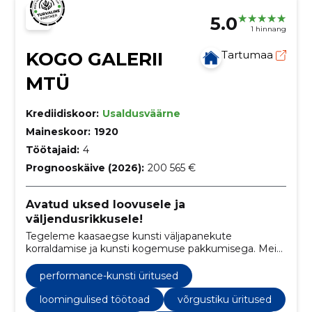
5.0
1 hinnang
KOGO GALERII
Tartumaa
MTÜ
Krediidiskoor:
Usaldusväärne
Maineskoor:
1920
Töötajaid:
4
Prognooskäive (2026):
200 565 €
Avatud uksed loovusele ja
väljendusrikkusele!
Tegeleme kaasaegse kunsti väljapanekute
korraldamise ja kunsti kogemuse pakkumisega. Meie
näituse- ja esitlusruumid asuvad Tartus
Aparaaditehases.
performance-kunsti üritused
loomingulised töötoad
võrgustiku üritused