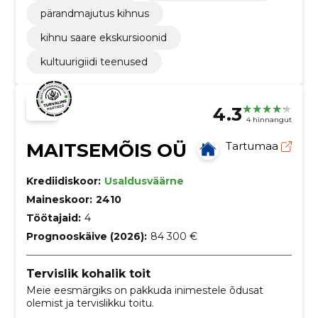
pärandmajutus kihnus
kihnu saare ekskursioonid
kultuurigiidi teenused
4.3
4 hinnangut
MAITSEMÕIS OÜ
Tartumaa
Krediidiskoor:
Usaldusväärne
Maineskoor:
2410
Töötajaid:
4
Prognooskäive (2026):
84 300 €
Tervislik kohalik toit
Meie eesmärgiks on pakkuda inimestele õdusat
olemist ja tervislikku toitu.