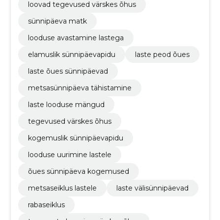
loovad tegevused värskes õhus
sünnipäeva matk
looduse avastamine lastega
elamuslik sünnipäevapidu
laste peod õues
laste õues sünnipäevad
metsasünnipäeva tähistamine
laste looduse mängud
tegevused värskes õhus
kogemuslik sünnipäevapidu
looduse uurimine lastele
õues sünnipäeva kogemused
metsaseiklus lastele
laste välisünnipäevad
rabaseiklus