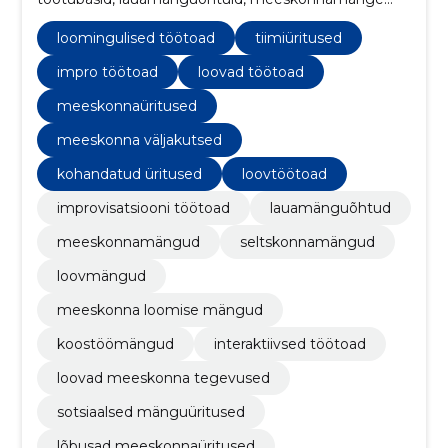
ning loovaid grupiüritusi, mis aitavad tugevdada
sidemeid ja luua positiivseid mälestusi.
loomingulised töötoad
tiimiüritused
impro töötoad
loovad töötoad
meeskonnaüritused
meeskonna väljakutsed
kohandatud üritused
loovtöötoad
improvisatsiooni töötoad
lauamänguõhtud
meeskonnamängud
seltskonnamängud
loovmängud
meeskonna loomise mängud
koostöömängud
interaktiivsed töötoad
loovad meeskonna tegevused
sotsiaalsed mänguüritused
lõbusad meeskonnaüritused