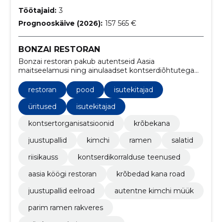
Töötajaid:
3
Prognooskäive (2026):
157 565 €
BONZAI RESTORAN
Bonzai restoran pakub autentseid Aasia
maitseelamusi ning ainulaadset kontserdiõhtutega
kaasnevat atmosfääri. Meie menüüs on mitmekesine
valik roogasid alates krõbedast kana kuni värskete
restoran
pood
isutekitajad
ramenini.
üritused
isutekitajad
kontsertorganisatsioonid
krõbekana
juustupallid
kimchi
ramen
salatid
riisikauss
kontserdikorralduse teenused
aasia köögi restoran
krõbedad kana road
juustupallid eelroad
autentne kimchi müük
parim ramen rakveres