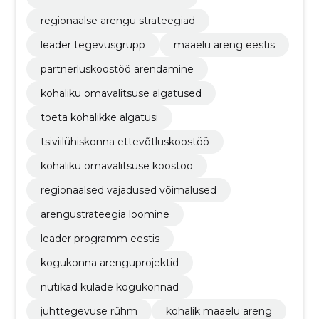
regionaalse arengu strateegiad
leader tegevusgrupp
maaelu areng eestis
partnerluskoostöö arendamine
kohaliku omavalitsuse algatused
toeta kohalikke algatusi
tsiviilühiskonna ettevõtluskoostöö
kohaliku omavalitsuse koostöö
regionaalsed vajadused võimalused
arengustrateegia loomine
leader programm eestis
kogukonna arenguprojektid
nutikad külade kogukonnad
juhttegevuse rühm
kohalik maaelu areng