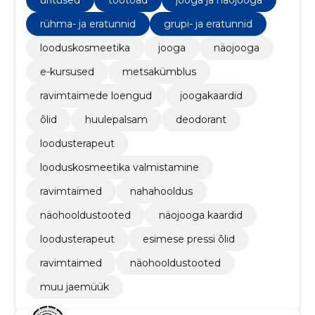
valminud looduskosmeetika.
rühma- ja eratunnid
grupi- ja eratunnid
looduskosmeetika
jooga
näojooga
e-kursused
metsakümblus
ravimtaimede loengud
joogakaardid
õlid
huulepalsam
deodorant
loodusterapeut
looduskosmeetika valmistamine
ravimtaimed
nahahooldus
näohooldustooted
näojooga kaardid
loodusterapeut
esimese pressi õlid
ravimtaimed
näohooldustooted
muu jaemüük