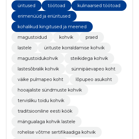
üritused
töötoad
kulinaarsed töötoad
erimenüüd ja eriüritused
kohalikud kingitused ja meened
magustoidud
kohvik
praed
lastele
ürituste korraldamise kohvik
magustoidukohvik
steikidega kohvik
lastesõbralik kohvik
sünnipäevapeo koht
väike pulmapeo koht
lõpupeo asukoht
hooajaliste sündmuste kohvik
tervisliku toidu kohvik
traditsiooniline eesti köök
mängualaga kohvik lastele
rohelise võtme sertifikaadiga kohvik