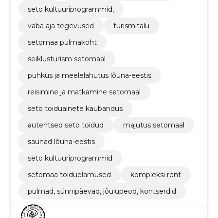
seto kultuuriprogrammid,
vaba aja tegevused
turismitalu
setomaa pulmakoht
seiklusturism setomaal
puhkus ja meelelahutus lõuna-eestis
reisimine ja matkamine setomaal
seto toiduainete kaubandus
autentsed seto toidud
majutus setomaal
saunad lõuna-eestis
seto kultuuriprogrammid
setomaa toiduelamused
kompleksi rent
pulmad, sünnipäevad, jõulupeod, kontserdid