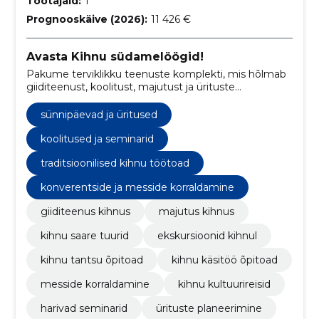
Töötajaid:
1
Prognooskäive (2026):
11 426 €
Avasta Kihnu südamelöögid!
Pakume terviklikku teenuste komplekti, mis hõlmab
giiditeenust, koolitust, majutust ja ürituste
korraldamist vastavalt Kihnu unikaalsele pärandile.
sünnipäevad ja üritused
koolitused ja seminarid
traditsioonilised kihnu töötoad
konverentside ja messide korraldamine
giiditeenus kihnus
majutus kihnus
kihnu saare tuurid
ekskursioonid kihnul
kihnu tantsu õpitoad
kihnu käsitöö õpitoad
messide korraldamine
kihnu kultuurireisid
harivad seminarid
ürituste planeerimine