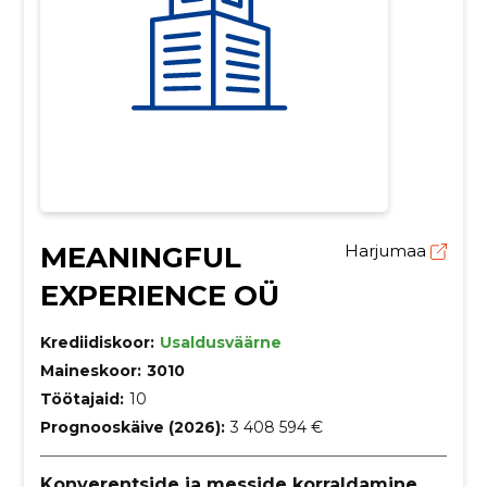
MEANINGFUL
Harjumaa
EXPERIENCE OÜ
Krediidiskoor:
Usaldusväärne
Maineskoor:
3010
Töötajaid:
10
Prognooskäive (2026):
3 408 594 €
Konverentside ja messide korraldamine