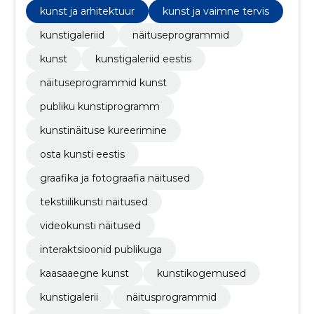
kunst ja arhitektuur
kunst ja vaimne tervis
kunstigaleriid
näituseprogrammid
kunst
kunstigaleriid eestis
näituseprogrammid kunst
publiku kunstiprogramm
kunstinäituse kureerimine
osta kunsti eestis
graafika ja fotograafia näitused
tekstiilikunsti näitused
videokunsti näitused
interaktsioonid publikuga
kaasaaegne kunst
kunstikogemused
kunstigalerii
näitusprogrammid