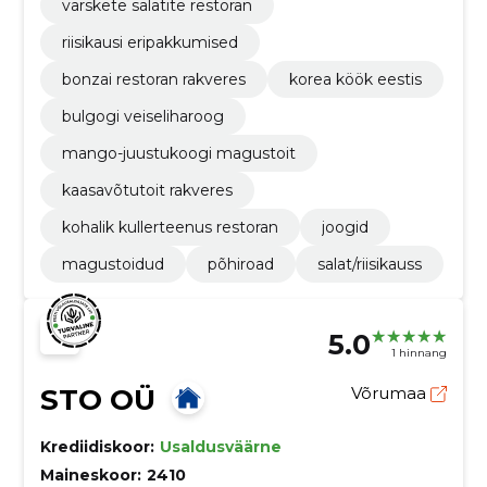
värskete salatite restoran
riisikausi eripakkumised
bonzai restoran rakveres
korea köök eestis
bulgogi veiseliharoog
mango-juustukoogi magustoit
kaasavõtutoit rakveres
kohalik kullerteenus restoran
joogid
magustoidud
põhiroad
salat/riisikauss
5.0
1 hinnang
STO OÜ
Võrumaa
Krediidiskoor:
Usaldusväärne
Maineskoor:
2410