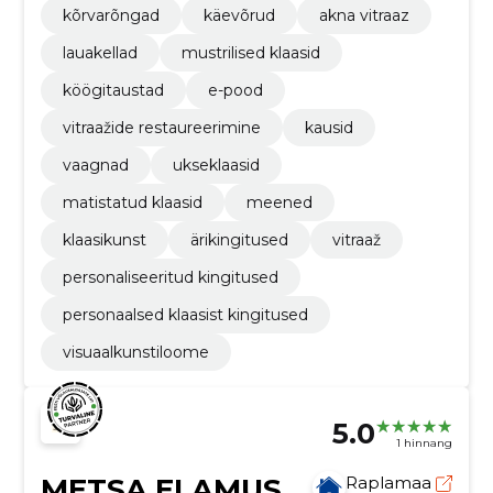
kõrvarõngad
käevõrud
akna vitraaz
lauakellad
mustrilised klaasid
köögitaustad
e-pood
vitraažide restaureerimine
kausid
vaagnad
ukseklaasid
matistatud klaasid
meened
klaasikunst
ärikingitused
vitraaž
personaliseeritud kingitused
personaalsed klaasist kingitused
visuaalkunstiloome
5.0
1 hinnang
METSA ELAMUS
Raplamaa