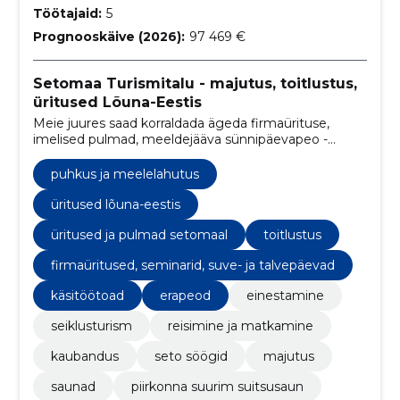
Töötajaid:
5
Prognooskäive (2026):
97 469 €
Setomaa Turismitalu - majutus, toitlustus,
üritused Lõuna-Eestis
Meie juures saad korraldada ägeda firmaürituse,
imelised pulmad, meeldejääva sünnipäevapeo -
mõtle ainult välja ja aitame Sinu ideed ellu viia.
puhkus ja meelelahutus
üritused lõuna-eestis
üritused ja pulmad setomaal
toitlustus
firmaüritused, seminarid, suve- ja talvepäevad
käsitöötoad
erapeod
einestamine
seiklusturism
reisimine ja matkamine
kaubandus
seto söögid
majutus
saunad
piirkonna suurim suitsusaun