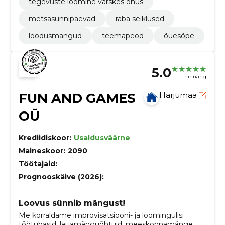
tegevuste loomine värskes õhus
metsasünnipäevad
raba seiklused
loodusmängud
teemapeod
õuesõpe
5.0
1 hinnang
FUN AND GAMES
Harjumaa
OÜ
Krediidiskoor:
Usaldusväärne
Maineskoor:
2090
Töötajaid:
–
Prognooskäive (2026):
–
Loovus sünnib mängust!
Me korraldame improvisatsiooni- ja loomingulisi
töötubasid, lauamänguõhtuid, meeskonnamänge