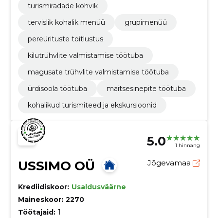
turismiradade kohvik
tervislik kohalik menüü
grupimenüü
pereürituste toitlustus
kilutrühvlite valmistamise töötuba
magusate trühvlite valmistamise töötuba
ürdisoola töötuba
maitsesinepite töötuba
kohalikud turismiteed ja ekskursioonid
5.0
1 hinnang
USSIMO OÜ
Jõgevamaa
Krediidiskoor:
Usaldusväärne
Maineskoor:
2270
Töötajaid:
1