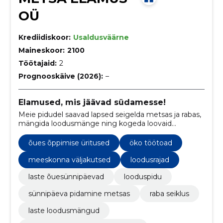
OÜ
Krediidiskoor:
Usaldusväärne
Maineskoor:
2100
Töötajaid:
2
Prognooskäive (2026):
–
Elamused, mis jäävad südamesse!
Meie pidudel saavad lapsed seigelda metsas ja rabas,
mängida loodusmänge ning kogeda loovaid
tegevusi, mis loovad mälestusi kogu eluks.
õues õppimise üritused
öko töötoad
meeskonna väljakutsed
loodusrajad
laste õuesünnipäevad
looduspidu
sünnipäeva pidamine metsas
raba seiklus
laste loodusmängud