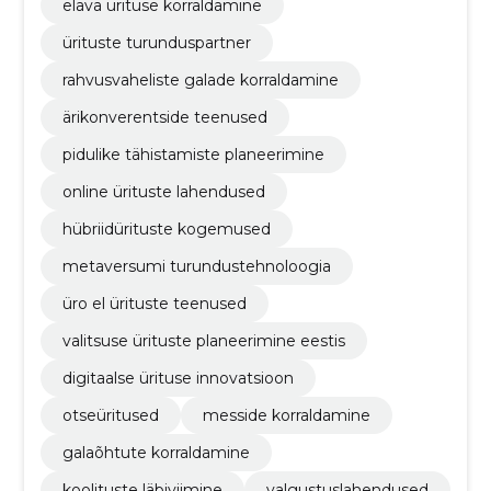
elava ürituse korraldamine
ürituste turunduspartner
rahvusvaheliste galade korraldamine
ärikonverentside teenused
pidulike tähistamiste planeerimine
online ürituste lahendused
hübriidürituste kogemused
metaversumi turundustehnoloogia
üro el ürituste teenused
valitsuse ürituste planeerimine eestis
digitaalse ürituse innovatsioon
otseüritused
messide korraldamine
galaõhtute korraldamine
koolituste läbiviimine
valgustuslahendused