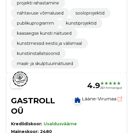
projekti rahastamine
nähtavuse võimalused
sooloprojektid
publikuprogramm
kunstiprojektid
kaasaegse kunsti näitused
kunstimessid eestis ja välismaal
kunstiinstallatsioonid
maali- ja skulptuurinäitused
4.9
261 hinnangut
GASTROLL
Lääne-Virumaa
OÜ
Krediidiskoor:
Usaldusväärne
Maineskoor:
2480