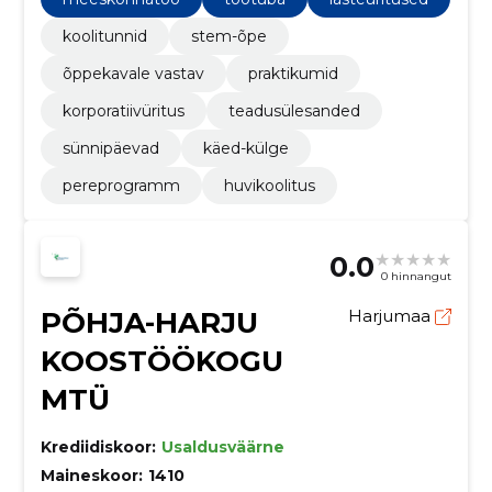
koostöö- ja probleemilahendusoskusi.
koolitunnid
stem-õpe
õppekavale vastav
praktikumid
korporatiivüritus
teadusülesanded
sünnipäevad
käed-külge
pereprogramm
huvikoolitus
0.0
0 hinnangut
PÕHJA-HARJU
Harjumaa
KOOSTÖÖKOGU
MTÜ
Krediidiskoor:
Usaldusväärne
Maineskoor:
1410