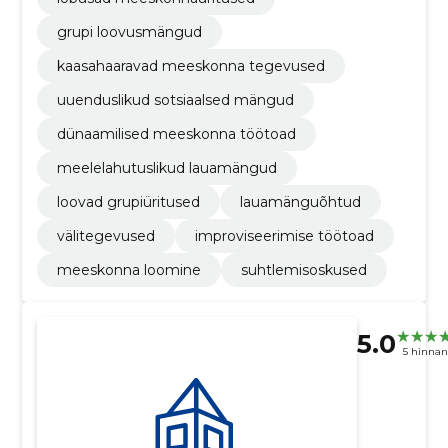
grupi loovusmängud
kaasahaaravad meeskonna tegevused
uuenduslikud sotsiaalsed mängud
dünaamilised meeskonna töötoad
meelelahutuslikud lauamängud
loovad grupiüritused
lauamänguõhtud
välitegevused
improviseerimise töötoad
meeskonna loomine
suhtlemisoskused
5.0
5 hinna