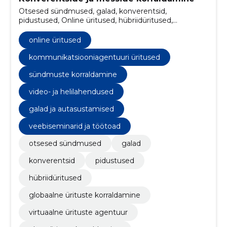
Otsesed sündmused, galad, konverentsid,
pidustused, Online üritused, hübriidüritused,
globaalne ürituste korraldamine, virtuaalne ürituste
agentuur, elava ürituse korraldamine, ürituste
online üritused
turunduspartner
kommunikatsiooniagentuuri üritused
sündmuste korraldamine
video- ja helilahendused
galad ja autasustamised
veebiseminarid ja töötoad
otsesed sündmused
galad
konverentsid
pidustused
hübriidüritused
globaalne ürituste korraldamine
virtuaalne ürituste agentuur