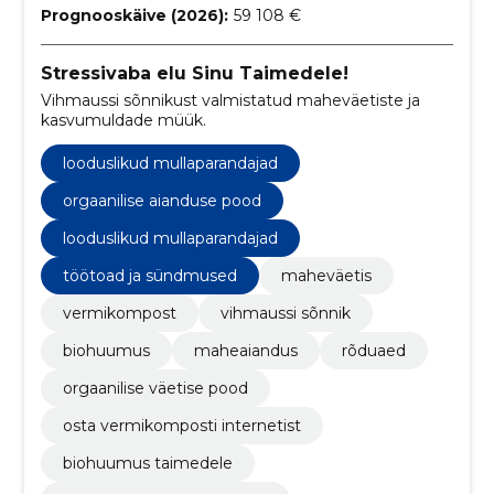
Prognooskäive (2026):
59 108 €
Stressivaba elu Sinu Taimedele!
Vihmaussi sõnnikust valmistatud maheväetiste ja
kasvumuldade müük.
looduslikud mullaparandajad
orgaanilise aianduse pood
looduslikud mullaparandajad
töötoad ja sündmused
maheväetis
vermikompost
vihmaussi sõnnik
biohuumus
maheaiandus
rõduaed
orgaanilise väetise pood
osta vermikomposti internetist
biohuumus taimedele