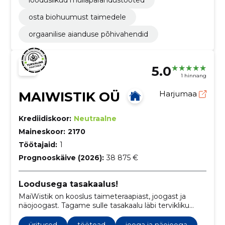
looduslikud mullaparandustooted
osta biohuumust taimedele
orgaanilise aianduse põhivahendid
5.0
1 hinnang
MAIWISTIK OÜ
Harjumaa
Krediidiskoor:
Neutraalne
Maineskoor:
2170
Töötajaid:
1
Prognooskäive (2026):
38 875 €
Loodusega tasakaalus!
MaiWistik on kooslus taimeteraapiast, joogast ja
näojoogast. Tagame sulle tasakaalu läbi tervikliku
lähenemise olles keskendunud holistilisele
taimetarkusele. E-poest on leitav ka käsitööna
üritused
töötoad
jooga ja näojooga