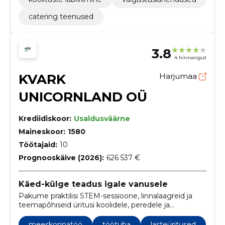
catering teenused
3.8
4 hinnangut
KVARK
Harjumaa
UNICORNLAND OÜ
Krediidiskoor:
Usaldusväärne
Maineskoor:
1580
Töötajaid:
10
Prognooskäive (2026):
626 537 €
Käed-külge teadus igale vanusele
Pakume praktilisi STEM-sessioone, linnalaagreid ja
teemapõhiseid üritusi koolidele, peredele ja
ettevõtetele. Meie käed-külge programmid
suurendavad huvi teaduse vastu ning arendavad
meeskonnatöö
töötuba
lasteüritused