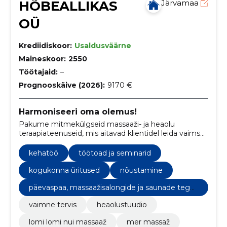
HÕBEALLIKAS
Järvamaa
OÜ
Krediidiskoor:
Usaldusväärne
Maineskoor:
2550
Töötajaid:
–
Prognooskäive (2026):
9170 €
Harmoniseeri oma olemus!
Pakume mitmekülgseid massaaži- ja heaolu
teraapiateenuseid, mis aitavad klientidel leida vaimset
tasakaalu, taastuda füüsiliselt ning avastada sisemist
rahu ja harmooniat.
kehatöö
töötoad ja seminarid
kogukonna üritused
nõustamine
päevaspaa, massaažisalongide ja saunade tege
vus
vaimne tervis
heaolustuudio
lomi lomi nui massaaž
mer massaž