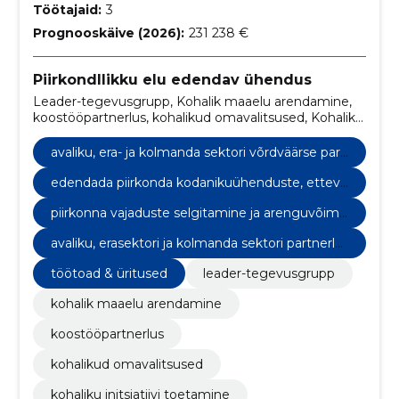
Töötajaid:
3
Prognooskäive (2026):
231 238 €
Piirkondllikku elu edendav ühendus
Leader-tegevusgrupp, Kohalik maaelu arendamine,
koostööpartnerlus, kohalikud omavalitsused, Kohaliku
initsiatiivi toetamine, regionaalse arengu strateegiad,
avaliku, era- ja kolmanda sektori võrdväärse
avaliku, era- ja kolmanda sektori võrdväärse part
partnerlus, edendada piirkonda kodanikuühenduste,
nerlus
ettevõtjate ja kohalike omavalitsuste koostööd,
edendada piirkonda kodanikuühenduste, ettevõ
piirkonna vajaduste selgitamine ja arenguvõimaluste
tjate ja kohalike omavalitsuste koostööd
piirkonna vajaduste selgitamine ja arenguvõima
kasutamine, LEADER tegevusgrupp
luste kasutamine
avaliku, erasektori ja kolmanda sektori partnerlu
s
töötoad & üritused
leader-tegevusgrupp
kohalik maaelu arendamine
koostööpartnerlus
kohalikud omavalitsused
kohaliku initsiatiivi toetamine