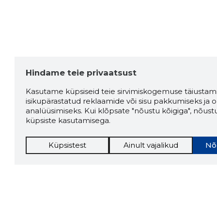
Hindame teie privaatsust
Kasutame küpsiseid teie sirvimiskogemuse täiustami
isikupärastatud reklaamide või sisu pakkumiseks ja o
analüüsimiseks. Kui klõpsate "nõustu kõigiga", nõust
küpsiste kasutamisega.
Küpsistest
Ainult vajalikud
Nõ