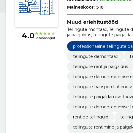
Maineskoor:
510
Muud eriehitustööd
Tellingute montaaž, Tellingute d
4.0
ja paigaldus, tellingute paigal
2 hinnangut
eksperdid, tellingute transpord
professionaalne tellingute paiga
professionaalne tellingute pa
tellingute demontaaž
t
tellingute rent ja paigaldus
tellingute demonteerimise e
tellingute transpordilahendu
tellingute paigaldamise tööv
tellingute demonteerimise 
rentige tellinguid
tellin
tellingute rentimine ja paig