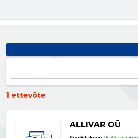
1 ettevõte
ALLIVAR OÜ
Krediidiskoor:
Usaldusväärne