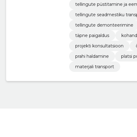
tellingute püstitamine ja e
tellingute seadmestiku trans
tellingute demonteerimine
täpne paigaldus
kohand
projekti konsultatsioon
prahi haldamine
platsi 
materjali transport