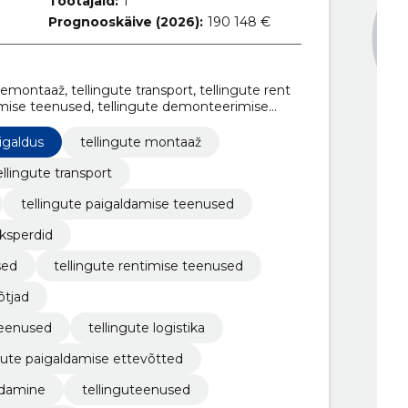
Töötajaid:
1
Prognooskäive (2026):
190 148 €
emontaaž, tellingute transport, tellingute rent
damise teenused, tellingute demonteerimise
ilahendused, tellingute rentimise teenused,
ldus, tellingute paigaldamise töövõtjad
igaldus
tellingute montaaž
ellingute transport
tellingute paigaldamise teenused
ksperdid
sed
tellingute rentimise teenused
õtjad
teenused
tellingute logistika
gute paigaldamise ettevõtted
aldamine
tellinguteenused