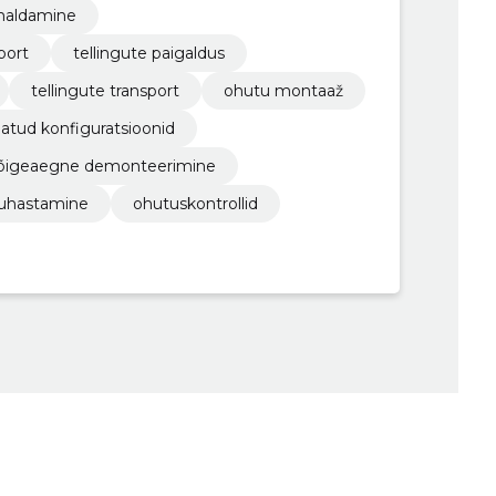
emaldamine
port
tellingute paigaldus
tellingute transport
ohutu montaaž
atud konfiguratsioonid
õigeaegne demonteerimine
puhastamine
ohutuskontrollid