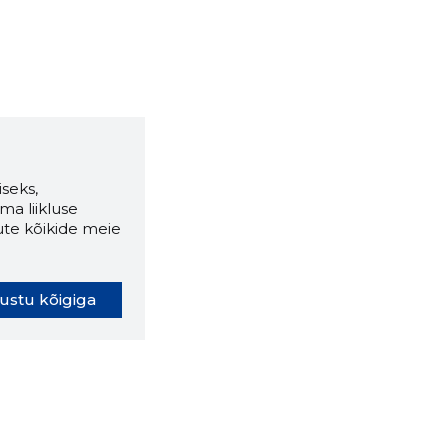
seks,
ma liikluse
ute kõikide meie
ustu kõigiga