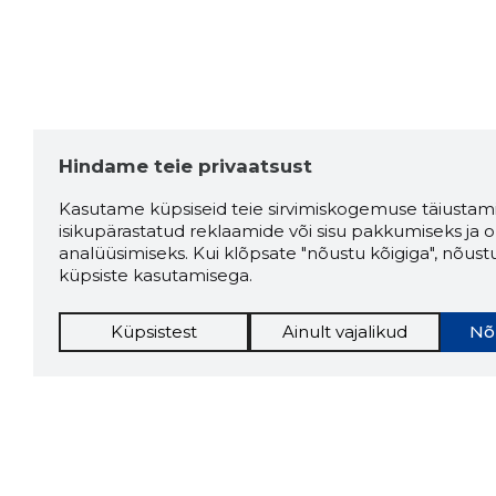
Hindame teie privaatsust
Kasutame küpsiseid teie sirvimiskogemuse täiustami
isikupärastatud reklaamide või sisu pakkumiseks ja o
analüüsimiseks. Kui klõpsate "nõustu kõigiga", nõust
küpsiste kasutamisega.
Küpsistest
Ainult vajalikud
Nõ