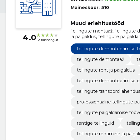
Maineskoor:
510
Muud eriehitustööd
Tellingute montaaž, Tellingute d
4.0
ja paigaldus, tellingute paigal
2 hinnangut
eksperdid, tellingute transpord
professionaalne tellingute paiga
tellingute demonteerimise 
tellingute demontaaž
t
tellingute rent ja paigaldus
tellingute demonteerimise e
tellingute transpordilahendu
professionaalne tellingute pa
tellingute paigaldamise tööv
rentige tellinguid
tellin
tellingute rentimine ja paig