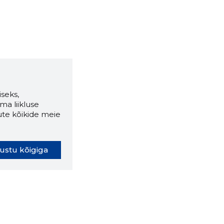
seks,
ma liikluse
ute kõikide meie
ustu kõigiga