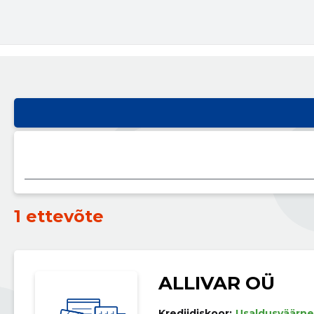
1 ettevõte
ALLIVAR OÜ
Krediidiskoor:
Usaldusväärne