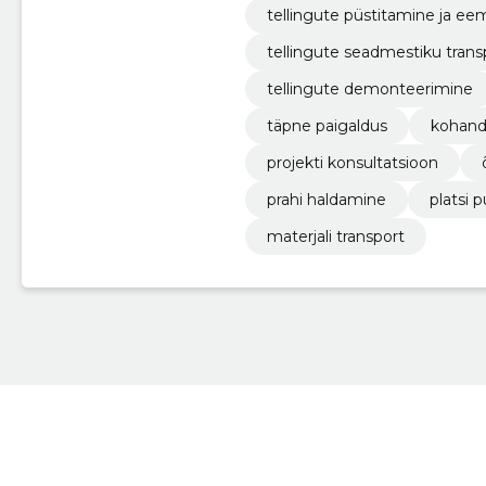
tellingute püstitamine ja e
tellingute seadmestiku trans
tellingute demonteerimine
täpne paigaldus
kohand
projekti konsultatsioon
prahi haldamine
platsi 
materjali transport