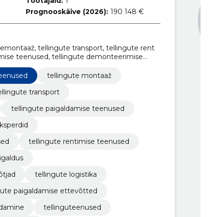
Töötajaid:
1
Prognooskäive (2026):
190 148 €
emontaaž, tellingute transport, tellingute rent
damise teenused, tellingute demonteerimise
ilahendused, tellingute rentimise teenused,
ldus, tellingute paigaldamise töövõtjad
teenused
tellingute montaaž
ellingute transport
tellingute paigaldamise teenused
ksperdid
sed
tellingute rentimise teenused
igaldus
õtjad
tellingute logistika
gute paigaldamise ettevõtted
aldamine
tellinguteenused