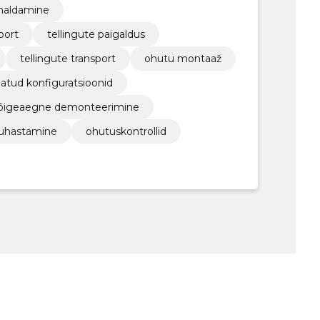
emaldamine
port
tellingute paigaldus
tellingute transport
ohutu montaaž
atud konfiguratsioonid
õigeaegne demonteerimine
puhastamine
ohutuskontrollid