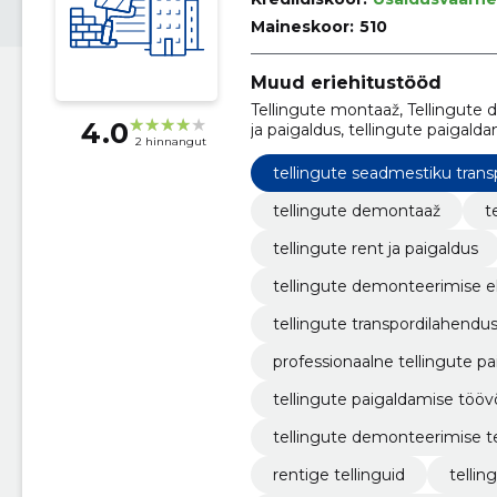
Maineskoor:
510
Muud eriehitustööd
Tellingute montaaž, Tellingute d
4.0
ja paigaldus, tellingute paigal
2 hinnangut
eksperdid, tellingute transpord
professionaalne tellingute paiga
tellingute seadmestiku trans
tellingute demontaaž
t
tellingute rent ja paigaldus
tellingute demonteerimise e
tellingute transpordilahendu
professionaalne tellingute pa
tellingute paigaldamise tööv
tellingute demonteerimise 
rentige tellinguid
tellin