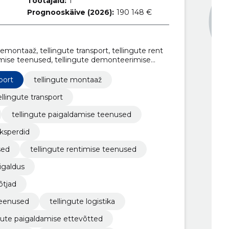
Töötajaid:
1
Prognooskäive (2026):
190 148 €
emontaaž, tellingute transport, tellingute rent
damise teenused, tellingute demonteerimise
ilahendused, tellingute rentimise teenused,
ldus, tellingute paigaldamise töövõtjad
port
tellingute montaaž
ellingute transport
tellingute paigaldamise teenused
ksperdid
sed
tellingute rentimise teenused
igaldus
õtjad
teenused
tellingute logistika
gute paigaldamise ettevõtted