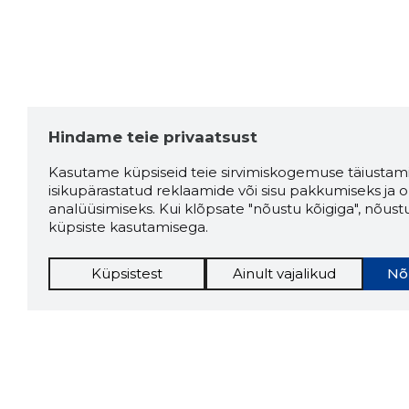
Hindame teie privaatsust
Kasutame küpsiseid teie sirvimiskogemuse täiustami
isikupärastatud reklaamide või sisu pakkumiseks ja o
analüüsimiseks. Kui klõpsate "nõustu kõigiga", nõust
küpsiste kasutamisega.
Küpsistest
Ainult vajalikud
Nõ