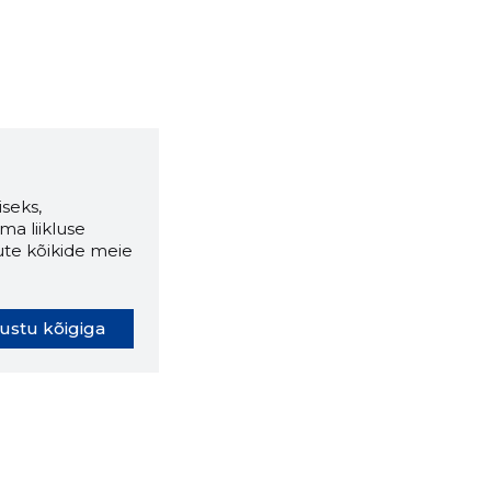
seks,
ma liikluse
ute kõikide meie
ustu kõigiga