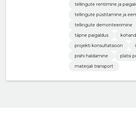
tellingute rentimine ja paig
tellingute püstitamine ja e
tellingute demonteerimine
täpne paigaldus
kohand
projekti konsultatsioon
prahi haldamine
platsi 
materjali transport