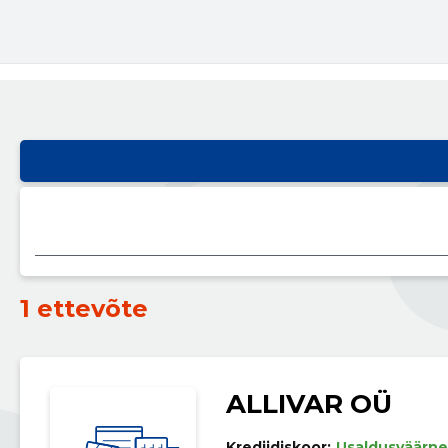
1 ettevõte
ALLIVAR OÜ
Krediidiskoor:
Usaldusväärne