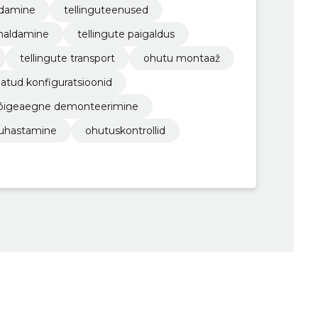
aldamine
tellinguteenused
emaldamine
tellingute paigaldus
tellingute transport
ohutu montaaž
atud konfiguratsioonid
õigeaegne demonteerimine
puhastamine
ohutuskontrollid