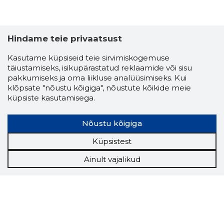
Hindame teie privaatsust
Kasutame küpsiseid teie sirvimiskogemuse
täiustamiseks, isikupärastatud reklaamide või sisu
pakkumiseks ja oma liikluse analüüsimiseks. Kui
klõpsate "nõustu kõigiga", nõustute kõikide meie
küpsiste kasutamisega.
Nõustu kõigiga
Küpsistest
Ainult vajalikud