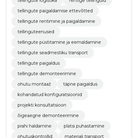
tellingute logistika
rentige tellinguid
tellingute paigaldamise ettevõtted
tellingute rentimine ja paigaldamine
tellinguteenused
tellingute püstitamine ja eemaldamine
tellingute seadmestiku transport
tellingute paigaldus
tellingute demonteerimine
ohutu montaaž
täpne paigaldus
kohandatud konfiguratsioonid
projekti konsultatsioon
õigeaegne demonteerimine
prahi haldamine
platsi puhastamine
ohutuskontrollid
materjali transport