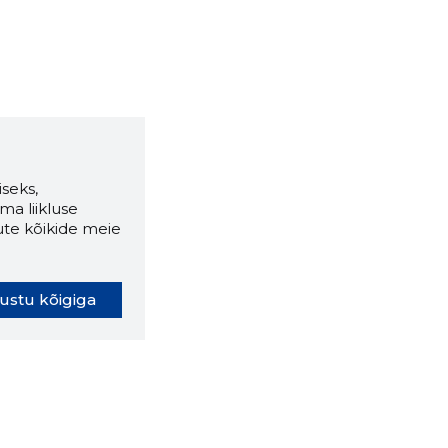
seks,
ma liikluse
ute kõikide meie
ustu kõigiga