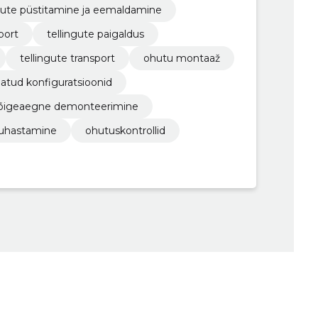
ngute püstitamine ja eemaldamine
port
tellingute paigaldus
tellingute transport
ohutu montaaž
atud konfiguratsioonid
õigeaegne demonteerimine
puhastamine
ohutuskontrollid