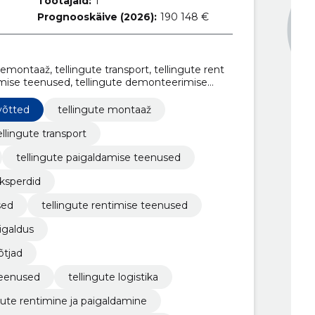
Töötajaid:
1
Prognooskäive (2026):
190 148 €
emontaaž, tellingute transport, tellingute rent
damise teenused, tellingute demonteerimise
ilahendused, tellingute rentimise teenused,
ldus, tellingute paigaldamise töövõtjad
võtted
tellingute montaaž
ellingute transport
tellingute paigaldamise teenused
ksperdid
sed
tellingute rentimise teenused
igaldus
õtjad
teenused
tellingute logistika
gute rentimine ja paigaldamine