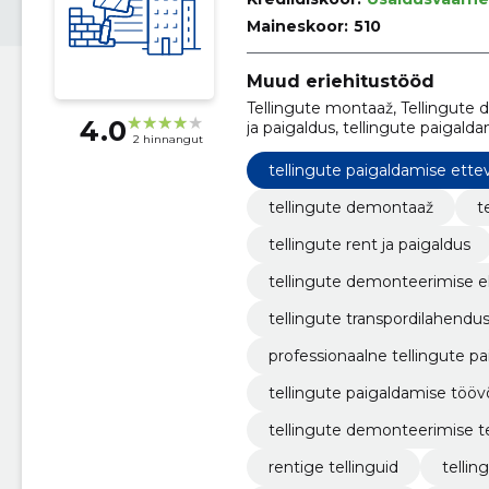
Maineskoor:
510
Muud eriehitustööd
Tellingute montaaž, Tellingute d
4.0
ja paigaldus, tellingute paigal
2 hinnangut
eksperdid, tellingute transpord
professionaalne tellingute paiga
tellingute paigaldamise ette
tellingute demontaaž
t
tellingute rent ja paigaldus
tellingute demonteerimise e
tellingute transpordilahendu
professionaalne tellingute pa
tellingute paigaldamise tööv
tellingute demonteerimise 
rentige tellinguid
tellin