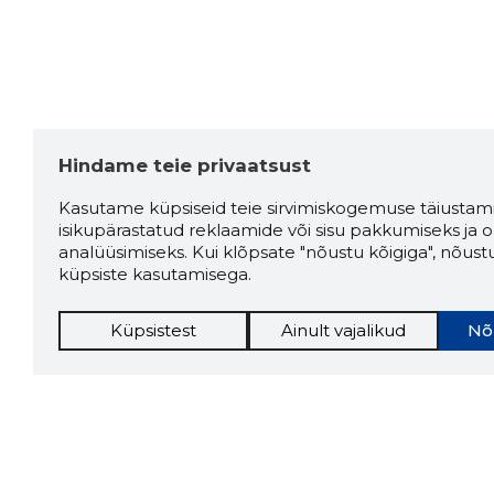
Hindame teie privaatsust
Kasutame küpsiseid teie sirvimiskogemuse täiustami
isikupärastatud reklaamide või sisu pakkumiseks ja o
analüüsimiseks. Kui klõpsate "nõustu kõigiga", nõust
küpsiste kasutamisega.
Küpsistest
Ainult vajalikud
Nõ