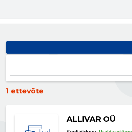
1 ettevõte
ALLIVAR OÜ
Krediidiskoor:
Usaldusväärne