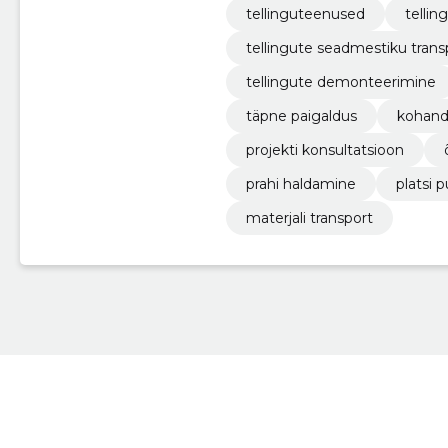
tellinguteenused
telli
tellingute seadmestiku trans
tellingute demonteerimine
täpne paigaldus
kohand
projekti konsultatsioon
prahi haldamine
platsi 
materjali transport