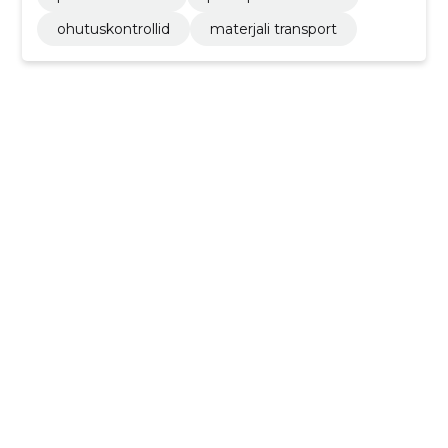
ohutuskontrollid
materjali transport