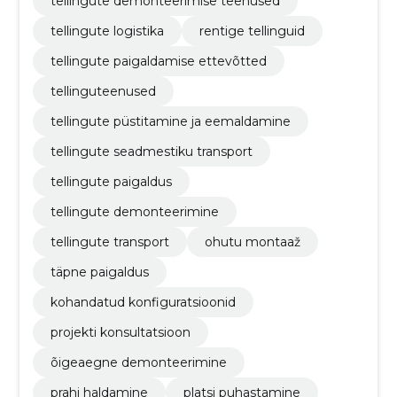
tellingute demonteerimise teenused
tellingute logistika
rentige tellinguid
tellingute paigaldamise ettevõtted
tellinguteenused
tellingute püstitamine ja eemaldamine
tellingute seadmestiku transport
tellingute paigaldus
tellingute demonteerimine
tellingute transport
ohutu montaaž
täpne paigaldus
kohandatud konfiguratsioonid
projekti konsultatsioon
õigeaegne demonteerimine
prahi haldamine
platsi puhastamine