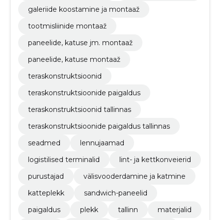
galeriide koostamine ja montaaž
tootmisliinide montaaž
paneelide, katuse jm. montaaž
paneelide, katuse montaaž
teraskonstruktsioonid
teraskonstruktsioonide paigaldus
teraskonstruktsioonid tallinnas
teraskonstruktsioonide paigaldus tallinnas
seadmed
lennujaamad
logistilised terminalid
lint- ja kettkonveierid
purustajad
välisvooderdamine ja katmine
katteplekk
sandwich-paneelid
paigaldus
plekk
tallinn
materjalid