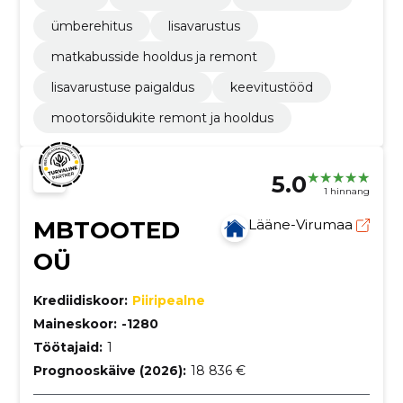
ümberehitus
lisavarustus
matkabusside hooldus ja remont
lisavarustuse paigaldus
keevitustööd
mootorsõidukite remont ja hooldus
5.0
1 hinnang
MBTOOTED
Lääne-Virumaa
OÜ
Krediidiskoor:
Piiripealne
Maineskoor:
-1280
Töötajaid:
1
Prognooskäive (2026):
18 836 €