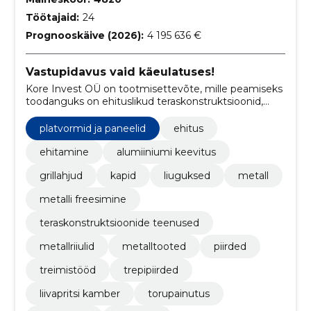
Töötajaid:
24
Prognooskäive (2026):
4 195 636 €
Vastupidavus vaid käeulatuses!
Kore Invest OÜ on tootmisettevõte, mille peamiseks
toodanguks on ehituslikud teraskonstruktsioonid,
trepid, piirded, platvormid ja roostevabast terasest
tooted.
platvormid ja paneelid
ehitus
ehitamine
alumiiniumi keevitus
grillahjud
kapid
liuguksed
metall
metalli freesimine
teraskonstruktsioonide teenused
metallriiulid
metalltooted
piirded
treimistööd
trepipiirded
liivapritsi kamber
torupainutus