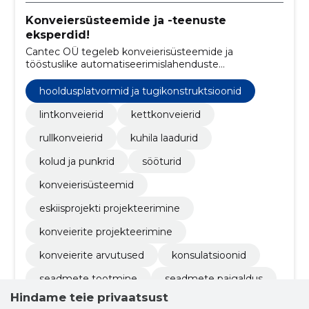
Konveiersüsteemide ja -teenuste
eksperdid!
Cantec OÜ tegeleb konveierisüsteemide ja
tööstuslike automatiseerimislahenduste
projekteerimise, arendamise, tootmise, paigalduse ja
hooldusega.
hooldusplatvormid ja tugikonstruktsioonid
lintkonveierid
kettkonveierid
rullkonveierid
kuhila laadurid
kolud ja punkrid
sööturid
konveierisüsteemid
eskiisprojekti projekteerimine
konveierite projekteerimine
konveierite arvutused
konsulatsioonid
seadmete tootmine
seadmete paigaldus
Hindame teie privaatsust
konveierite hooldus