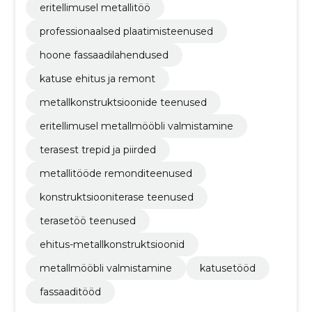
eritellimusel metallitöö
professionaalsed plaatimisteenused
hoone fassaadilahendused
katuse ehitus ja remont
metallkonstruktsioonide teenused
eritellimusel metallmööbli valmistamine
terasest trepid ja piirded
metallitööde remonditeenused
konstruktsiooniterase teenused
terasetöö teenused
ehitus-metallkonstruktsioonid
metallmööbli valmistamine
katusetööd
fassaaditööd