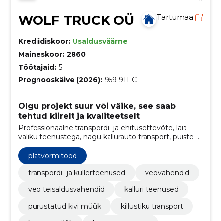
WOLF TRUCK OÜ
Tartumaa
Krediidiskoor:
Usaldusväärne
Maineskoor:
2860
Töötajaid:
5
Prognooskäive (2026):
959 911 €
Olgu projekt suur või väike, see saab
tehtud kiirelt ja kvaliteetselt
Professionaalne transpordi- ja ehitusettevõte, laia
valiku teenustega, nagu kallurauto transport, puiste-
ja ehitusmaterjalide müük, kergteede ehitus ning
pinnase ja prahi transport
platvormitööd
transpordi- ja kullerteenused
veovahendid
veo teisaldusvahendid
kalluri teenused
purustatud kivi müük
killustiku transport