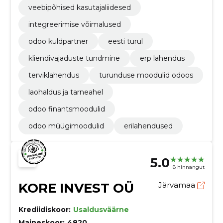
veebipõhised kasutajaliidesed
integreerimise võimalused
odoo kuldpartner
eesti turul
kliendivajaduste tundmine
erp lahendus
terviklahendus
turunduse moodulid odoos
laohaldus ja tarneahel
odoo finantsmoodulid
odoo müügimoodulid
erilahendused
5.0
8 hinnangut
KORE INVEST OÜ
Järvamaa
Krediidiskoor:
Usaldusväärne
Maineskoor:
4820