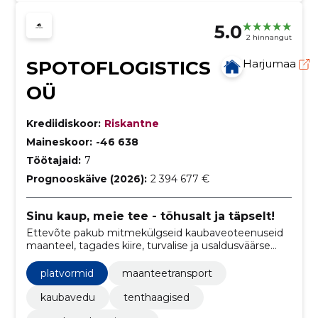
5.0
2 hinnangut
SPOTOFLOGISTICS
Harjumaa
OÜ
Krediidiskoor:
Riskantne
Maineskoor:
-46 638
Töötajaid:
7
Prognooskäive (2026):
2 394 677 €
Sinu kaup, meie tee - tõhusalt ja täpselt!
Ettevõte pakub mitmekülgseid kaubaveoteenuseid
maanteel, tagades kiire, turvalise ja usaldusväärse
kaupade transportimise sihtkohta.
platvormid
maanteetransport
kaubavedu
tenthaagised