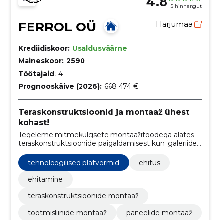
4.8
5 hinnangut
FERROL OÜ
Harjumaa
Krediidiskoor:
Usaldusväärne
Maineskoor:
2590
Töötajaid:
4
Prognooskäive (2026):
668 474 €
Teraskonstruktsioonid ja montaaž ühest
kohast!
Tegeleme mitmekülgsete montaažitöödega alates
teraskonstruktsioonide paigaldamisest kuni galeriide
koostamiseni, pakkudes klientidele terviklikke
ehituslahendusi.
tehnoloogilised platvormid
ehitus
ehitamine
teraskonstruktsioonide montaaž
tootmisliinide montaaž
paneelide montaaž