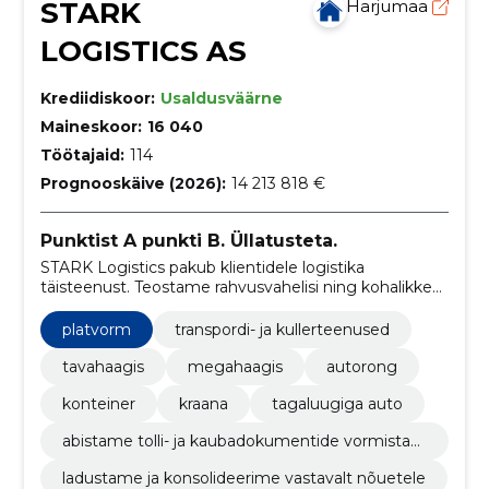
STARK
Harjumaa
LOGISTICS AS
Krediidiskoor:
Usaldusväärne
Maineskoor:
16 040
Töötajaid:
114
Prognooskäive (2026):
14 213 818 €
Punktist A punkti B. Üllatusteta.
STARK Logistics pakub klientidele logistika
täisteenust. Teostame rahvusvahelisi ning kohalikke
kaubavedusid ning pakume ekspedeerimis- ja
laoteenuseid.
platvorm
transpordi- ja kullerteenused
tavahaagis
megahaagis
autorong
konteiner
kraana
tagaluugiga auto
abistame tolli- ja kaubadokumentide vormistam
isel
ladustame ja konsolideerime vastavalt nõuetele