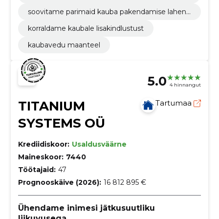
soovitame parimaid kauba pakendamise lahend
usi
korraldame kaubale lisakindlustust
kaubavedu maanteel
5.0
4 hinnangut
TITANIUM
Tartumaa
SYSTEMS OÜ
Krediidiskoor:
Usaldusväärne
Maineskoor:
7440
Töötajaid:
47
Prognooskäive (2026):
16 812 895 €
Ühendame inimesi jätkusuutliku
liikuvusega