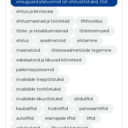
erisugused platvormid (sh ehitustõstukid, tõstel
auad, käärtõstukid jne)
ehitus ja kinnisvara
ehitusmasinad ja tööriistad
liftihooldus
tõste- ja teisaldusmasinad
tõsteteenused
ehitus
seadmetööd
ehitamine
masinatööd
tõsteseadmetööde tegemine
eskalaatorid ja liikuvad kõnniteed
parkimissüsteemid
invaliidide trepptõstukid
invaliidide tooltõstukid
invaliidide liikuvtõstukid
sõiduliftid
kaubaliftid
hüdroliftid
panoraamliftid
autoliftid
eramajade liftid
liftid