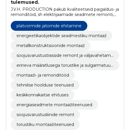
tulemused.
J.V.H. PRODUCTION pakub kvaliteetseid paigaldus- ja
remonditöid, sh elektrijaamade seadmete remonti,
teraskonstruktsioonide paigaldust ning torustike
remonti ja paigaldust.
platvormide jatornide ehitamine
energeetikaobjektide seadmestiku montaaž
metallkonstruktsioonide montaaž
soojusvarustustrasside remont ja väljavahetami
ne
erineva määratlusega torustike ja sulgarmatuuri
montaaž
montaaži- ja remonditööd
tehnilise hoolduse teenused
keskkonnakaitse ehituses
energiaseadmete montaažiteenused
soojusvarustusliinide remont
torustiku montaažiteenused