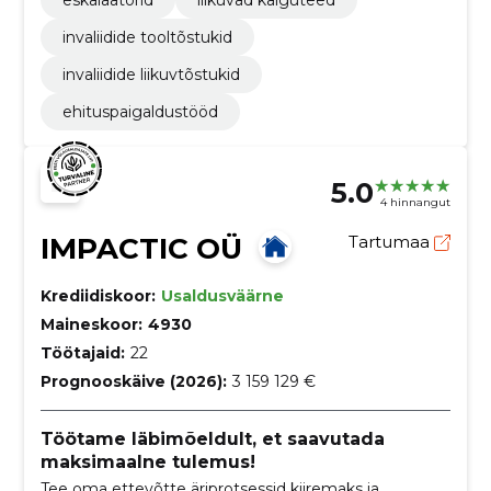
eskalaatorid
liikuvad käiguteed
invaliidide tooltõstukid
invaliidide liikuvtõstukid
ehituspaigaldustööd
5.0
4 hinnangut
IMPACTIC OÜ
Tartumaa
Krediidiskoor:
Usaldusväärne
Maineskoor:
4930
Töötajaid:
22
Prognooskäive (2026):
3 159 129 €
Töötame läbimõeldult, et saavutada
maksimaalne tulemus!
Tee oma ettevõtte äriprotsessid kiiremaks ja