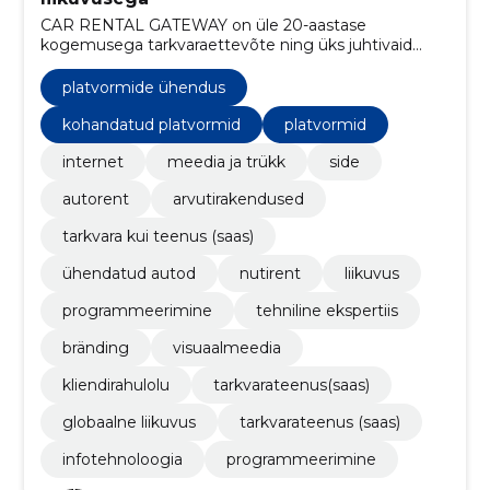
CAR RENTAL GATEWAY on üle 20-aastase
kogemusega tarkvaraettevõte ning üks juhtivaid
autorendivahenduse tehnoloogia pakkujaid
maailmas.
platvormide ühendus
kohandatud platvormid
platvormid
internet
meedia ja trükk
side
autorent
arvutirakendused
tarkvara kui teenus (saas)
ühendatud autod
nutirent
liikuvus
programmeerimine
tehniline ekspertiis
bränding
visuaalmeedia
kliendirahulolu
tarkvarateenus(saas)
globaalne liikuvus
tarkvarateenus (saas)
infotehnoloogia
programmeerimine