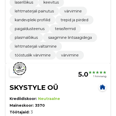
laserlõikus
keevitus
lehtmaterjali painutus
värvimine
kandevpleki profiilid
trepid ja piirded
paigaldusteenus
terasfermid
plasmalõikus
saagimine lintsaagidega
lehtmaterjali valtsimine
tööstuslik värvimine
värvimine
5.0
1 hinnang
SKYSTYLE OÜ
Krediidiskoor:
Neutraalne
Maineskoor:
3570
Töötajaid:
3