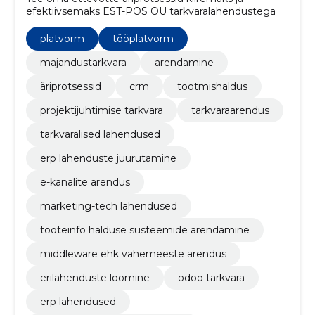
efektiivsemaks EST-POS OÜ tarkvaralahendustega
platvorm
tööplatvorm
majandustarkvara
arendamine
äriprotsessid
crm
tootmishaldus
projektijuhtimise tarkvara
tarkvaraarendus
tarkvaralised lahendused
erp lahenduste juurutamine
e-kanalite arendus
marketing-tech lahendused
tooteinfo halduse süsteemide arendamine
middleware ehk vahemeeste arendus
erilahenduste loomine
odoo tarkvara
erp lahendused