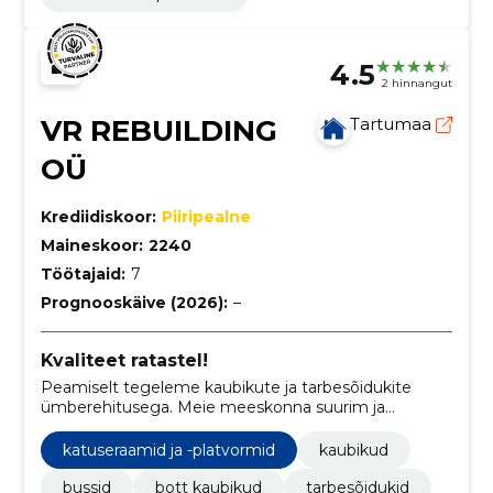
4.5
2 hinnangut
VR REBUILDING
Tartumaa
OÜ
Krediidiskoor:
Piiripealne
Maineskoor:
2240
Töötajaid:
7
Prognooskäive (2026):
–
Kvaliteet ratastel!
Peamiselt tegeleme kaubikute ja tarbesõidukite
ümberehitusega. Meie meeskonna suurim ja
tugevaim omadus on kokkuhoidvus ning leidlikkus,
millega saame me oma klientidele garanteerida just
katuseraamid ja -platvormid
kaubikud
parimad võimalikud lahendused ja parima kvaliteedi.
bussid
bott kaubikud
tarbesõidukid