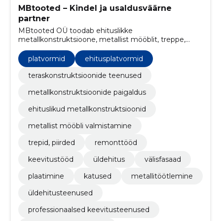
MBtooted – Kindel ja usaldusväärne
partner
MBtooted OÜ toodab ehituslikke
metallkonstruktsioone, metallist mööblit, treppe,
piirdeid, konveiereid ning platvorme. Teostame ka
remonttöid, keevitustöid.
platvormid
ehitusplatvormid
teraskonstruktsioonide teenused
metallkonstruktsioonide paigaldus
ehituslikud metallkonstruktsioonid
metallist mööbli valmistamine
trepid, piirded
remonttööd
keevitustööd
üldehitus
välisfasaad
plaatimine
katused
metallitöötlemine
üldehitusteenused
professionaalsed keevitusteenused