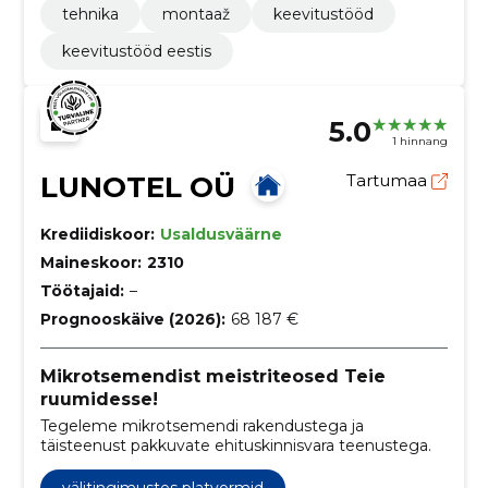
tehnika
montaaž
keevitustööd
keevitustööd eestis
5.0
1 hinnang
LUNOTEL OÜ
Tartumaa
Krediidiskoor:
Usaldusväärne
Maineskoor:
2310
Töötajaid:
–
Prognooskäive (2026):
68 187 €
Mikrotsemendist meistriteosed Teie
ruumidesse!
Tegeleme mikrotsemendi rakendustega ja
täisteenust pakkuvate ehituskinnisvara teenustega.
välitingimustes platvormid