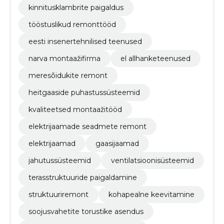
kinnitusklambrite paigaldus
tööstuslikud remonttööd
eesti insenertehnilised teenused
narva montaažifirma
el allhanketeenused
meresõidukite remont
heitgaaside puhastussüsteemid
kvaliteetsed montaažitööd
elektrijaamade seadmete remont
elektrijaamad
gaasijaamad
jahutussüsteemid
ventilatsioonisüsteemid
terasstruktuuride paigaldamine
struktuuriremont
kohapealne keevitamine
soojusvahetite torustike asendus