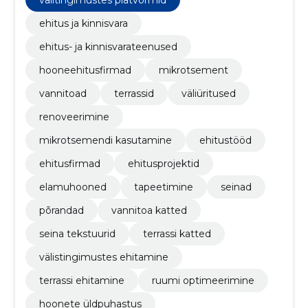
ehitus ja kinnisvara
ehitus- ja kinnisvarateenused
hooneehitusfirmad
mikrotsement
vannitoad
terrassid
väliüritused
renoveerimine
mikrotsemendi kasutamine
ehitustööd
ehitusfirmad
ehitusprojektid
elamuhooned
tapeetimine
seinad
põrandad
vannitoa katted
seina tekstuurid
terrassi katted
välistingimustes ehitamine
terrassi ehitamine
ruumi optimeerimine
hoonete üldpuhastus