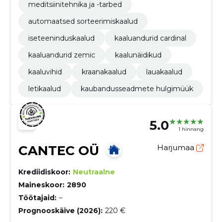
meditsiinitehnika ja -tarbed
automaatsed sorteerimiskaalud
iseteeninduskaalud
kaaluandurid cardinal
kaaluandurid zemic
kaalunäidikud
kaaluvihid
kraanakaalud
lauakaalud
letikaalud
kaubandusseadmete hulgimüük
5.0
1 hinnang
CANTEC OÜ
Harjumaa
Krediidiskoor:
Neutraalne
Maineskoor:
2890
Töötajaid:
–
Prognooskäive (2026):
220 €