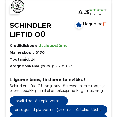
4.3
15 hinnangut
SCHINDLER
Harjumaa
LIFTID OÜ
Krediidiskoor:
Usaldusväärne
Maineskoor:
6170
Töötajaid:
24
Prognooskäive (2026):
2 285 633 €
Liigume koos, tõstame tulevikku!
Schindler Liftid OÜ on juhtiv tõsteseadmete tootja ja
teenusepakkuja, millel on pikaajaline kogemus ning
kindel fookus innovatsioonile ja jätkusuutlikkusele.
invaliidide tõsteplatvormid
erisugused platvormid (sh ehitustõstukid, tõstel
auad, käärtõstukid jne)