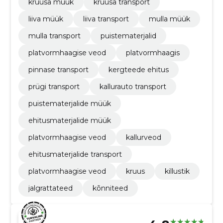
kruusa müük
kruusa transport
liiva müük
liiva transport
mulla müük
mulla transport
puistematerjalid
platvormhaagise veod
platvormhaagis
pinnase transport
kergteede ehitus
prügi transport
kallurauto transport
puistematerjalide müük
ehitusmaterjalide müük
platvormhaagise veod
kallurveod
ehitusmaterjalide transport
platvormhaagise veod
kruus
killustik
jalgrattateed
kõnniteed