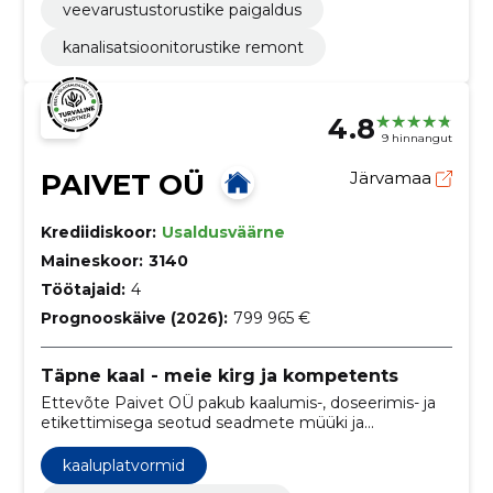
veevarustustorustike paigaldus
kanalisatsioonitorustike remont
4.8
9 hinnangut
PAIVET OÜ
Järvamaa
Krediidiskoor:
Usaldusväärne
Maineskoor:
3140
Töötajaid:
4
Prognooskäive (2026):
799 965 €
Täpne kaal - meie kirg ja kompetents
Ettevõte Paivet OÜ pakub kaalumis-, doseerimis- ja
etikettimisega seotud seadmete müüki ja
automatiseerimistöid.
kaaluplatvormid