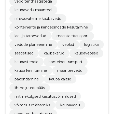
veod tenthaagistega
kaubavedu maanteel
rahvusvaheline kaubavedu
konteinerite ja kandepindade kasutamine
lao- ja tarnevedud
maanteetransport
vedude planeerimine
veokid
logistika
saadetised
kaubakärud
kaubaveosed
kaubastendid
konteineritransport
kauba kinnitamine
maanteevedu
pakendamine
kauba kaitse
lihtne juurdepääs
mitmekülgsed kasutusvõimalused
võimalus reklaamiks
kaubavedu
veod tenthaagistega