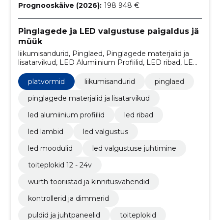
Prognooskäive (2026):
198 948 €
Pinglagede ja LED valgustuse paigaldus jä
müük
liikumisandurid, Pinglaed, Pinglagede materjalid ja
lisatarvikud, LED Alumiinium Profiilid, LED ribad, LED
Lambid, LED Valgustus, LED Moodulid, LED
Valgustuse juhtimine, Toiteplokid 12 - 24V
platvormid
liikumisandurid
pinglaed
pinglagede materjalid ja lisatarvikud
led alumiinium profiilid
led ribad
led lambid
led valgustus
led moodulid
led valgustuse juhtimine
toiteplokid 12 - 24v
würth tööriistad ja kinnitusvahendid
kontrollerid ja dimmerid
puldid ja juhtpaneelid
toiteplokid