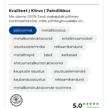
Kvaliteet | Kiirus | Paindlikkus
Me oleme 100% Eesti erakapitalil põhinev
tootmisettevõte, mille põhitegevusalaks on
ehituslike metallkonstruktsioonide ja
eritellimusemööbli projekteerimine ja tootmine.
platvormid
metallitööstus
Pakume meie klientidele kõrget kvaliteeti, kiireid
tähtaegu ja paindlikkust teenustes.
metallkonstruktsioonid
eritellimusmööbel
sisustsuselemndid
reklaamkandurid
metalltrepid
talad
karkassid
ehitusmetallkonstruktsioonid
kaupluste sisustus
sisustuselemendid
kaubandussisustus
reklaamikandurid
metallkonstruktsioonide tootmine
5.0
1 hinnang