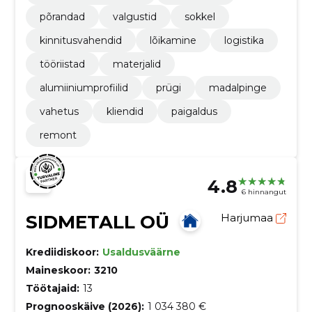
põrandad
valgustid
sokkel
kinnitusvahendid
lõikamine
logistika
tööriistad
materjalid
alumiiniumprofiilid
prügi
madalpinge
vahetus
kliendid
paigaldus
remont
4.8
6 hinnangut
SIDMETALL OÜ
Harjumaa
Krediidiskoor:
Usaldusväärne
Maineskoor:
3210
Töötajaid:
13
Prognooskäive (2026):
1 034 380 €