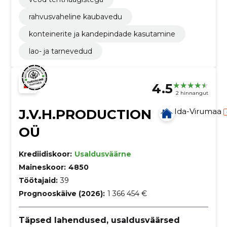
rahvusvaheline kaubavedu
konteinerite ja kandepindade kasutamine
lao- ja tarnevedud
4.5
2 hinnangut
J.V.H.PRODUCTION
Ida-Virumaa
OÜ
Krediidiskoor:
Usaldusväärne
Maineskoor:
4850
Töötajaid:
39
Prognooskäive (2026):
1 366 454 €
Täpsed lahendused, usaldusväärsed