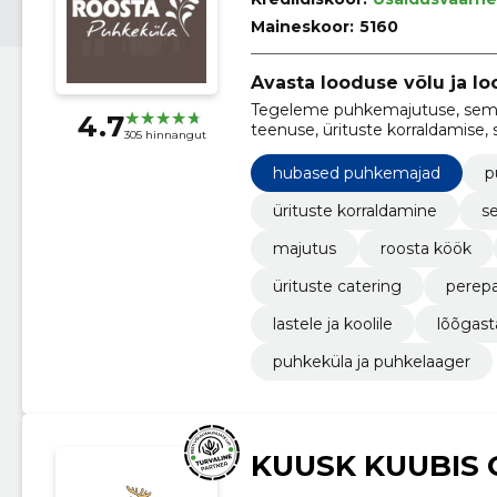
Maineskoor:
5160
Avasta looduse võlu ja l
Tegeleme puhkemajutuse, semina
4.7
teenuse, ürituste korraldamise, s
305 hinnangut
praktikaprogrammide pakkumi
hubased puhkemajad
p
ürituste korraldamine
se
majutus
roosta köök
ürituste catering
perep
lastele ja koolile
lõõgast
puhkeküla ja puhkelaager
KUUSK KUUBIS 