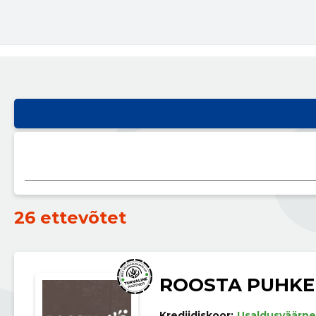
26 ettevõtet
ROOSTA PUHKE
Krediidiskoor:
Usaldusväärne