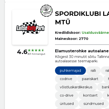
SPORDIKLUBI L
MTÜ
Krediidiskoor:
Usaldusväärne
Maineskoor:
2770
4.6
Elamusterohke autoalane
301 hinnangut
Kõigest 30 minutit sõitu Tallinn
autoalasesse teemaparki.
puhkemajad
ralli
ra
codrive
paariskart
võistluskardikeskus
bank
co-drive
kontsert
üritused
sündmused