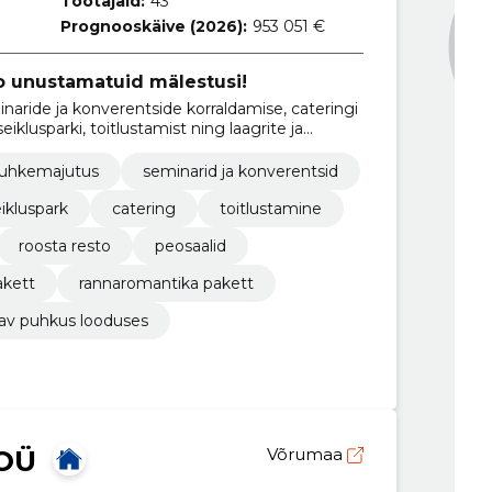
Töötajaid:
43
Prognooskäive (2026):
953 051 €
oo unustamatuid mälestusi!
ride ja konverentside korraldamise, cateringi
eiklusparki, toitlustamist ning laagrite ja
sega
uhkemajutus
seminarid ja konverentsid
ikluspark
catering
toitlustamine
roosta resto
peosaalid
akett
rannaromantika pakett
av puhkus looduses
OÜ
Võrumaa