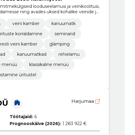
mitmekülgseid looduseelamusi ja veinikoolitusi,
südamesse ning avades uksed kohalike veinide ja
s
veini kamber
kanuumatk
rituste korraldamine
seminarid
eesti veini kamber
glämping
kad
kanuumatkad
rehielamu
e menüü
klassikaline menüü
ustamine üritustel
OÜ
Harjumaa
Töötajaid:
6
Prognooskäive (2026):
1 283 922 €