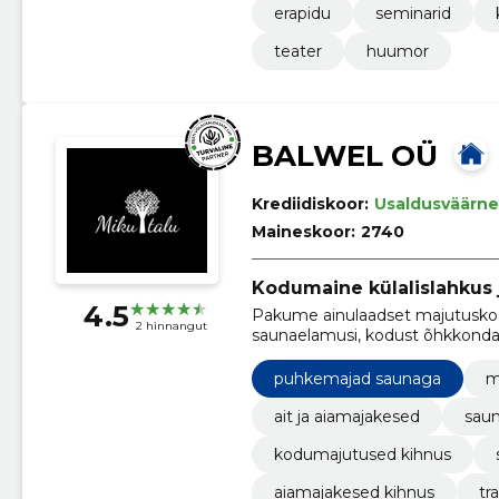
erapidu
seminarid
teater
huumor
BALWEL OÜ
Krediidiskoor:
Usaldusväärne
Maineskoor:
2740
Kodumaine külalislahkus 
4.5
Pakume ainulaadset majutuskog
2 hinnangut
saunaelamusi, kodust õhkkonda 
puhkemajad saunaga
m
ait ja aiamajakesed
sau
kodumajutused kihnus
aiamajakesed kihnus
tr