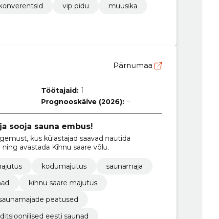
konverentsid
vip pidu
muusika
Pärnumaa
Töötajaid:
1
Prognooskäive (2026):
–
ja sooja sauna embus!
emust, kus külastajad saavad nautida
ning avastada Kihnu saare võlu.
ajutus
kodumajutus
saunamaja
nad
kihnu saare majutus
saunamajade peatused
aditsioonilised eesti saunad