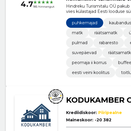
4.7
Hindreku Turismitalu OÜ pakub 
185 hinnangut
viies külastajad Eesti looduse 
siidrite maailma.
puhkemajad
kaubandu
matk
räätsamatk
ü
pulmad
rabaresto
suvepäevad
räätsamat
peomaja ii korrus
buffe
eesti veini koolitus
toitl
KODUKAMBER 
Krediidiskoor:
Piiripealne
Maineskoor:
-20 382