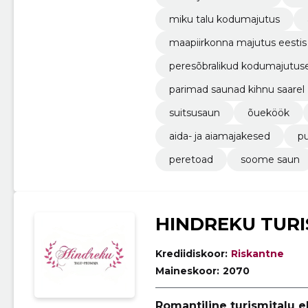
miku talu kodumajutus
maapiirkonna majutus eestis
peresõbralikud kodumajutus
parimad saunad kihnu saarel
suitsusaun
õueköök
aida- ja aiamajakesed
p
peretoad
soome saun
HINDREKU TURI
Krediidiskoor:
Riskantne
Maineskoor:
2070
Romantiline turismitalu e