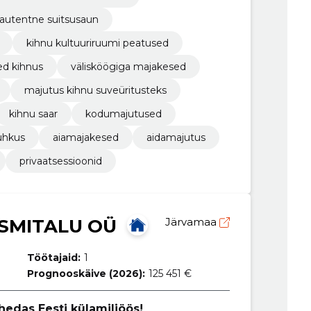
autentne suitsusaun
kihnu kultuuriruumi peatused
ed kihnus
välisköögiga majakesed
majutus kihnu suveüritusteks
kihnu saar
kodumajutused
uhkus
aiamajakesed
aidamajutus
privaatsessioonid
SMITALU OÜ
Järvamaa
Töötajaid:
1
Prognooskäive (2026):
125 451 €
hedas Eesti külamiljöös!