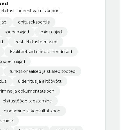
tked
itust – ideest valmis koduni.
jad
ehitusekspertiis
saunamajad
minimajad
ed
eesti ehitusteenused
kvaliteetsed ehituslahendused
kuppelmajad
funktsionaalsed ja stiilsed tooted
dus
üldehitus ja alltöövõtt
rimine ja dokumentatsioon
ehitustööde teostamine
hindamine ja konsultatsioon
nkimine