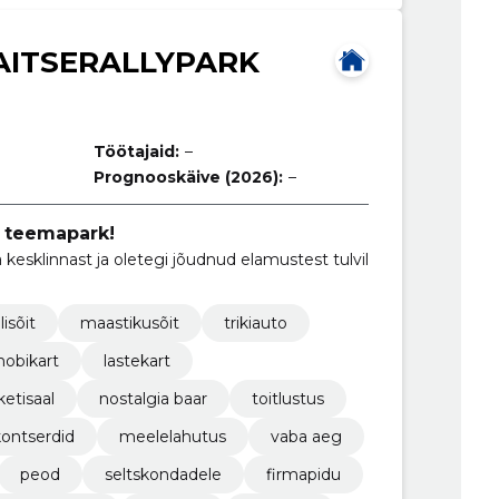
AITSERALLYPARK
Töötajaid:
–
Prognooskäive (2026):
–
 teemapark!
a kesklinnast ja oletegi jõudnud elamustest tulvil
llisõit
maastikusõit
trikiauto
hobikart
lastekart
etisaal
nostalgia baar
toitlustus
kontserdid
meelelahutus
vaba aeg
peod
seltskondadele
firmapidu