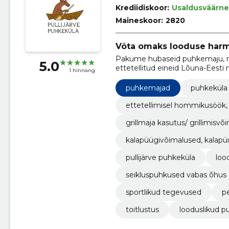
Krediidiskoor:
Usaldusväärne
Maineskoor:
2820
Võta omaks looduse harm
Pakume hubaseid puhkemaju, mi
5.0
ettetellitud eineid Lõuna-Eesti
1 hinnang
puhkemajad
puhkeküla
ettetellimisel hommikusöök,
grillmaja kasutus/ grillimisvõ
kalapüügivõimalused, kalapü
pullijärve puhkeküla
loo
seikluspuhkused vabas õhus
sportlikud tegevused
p
toitlustus
looduslikud p