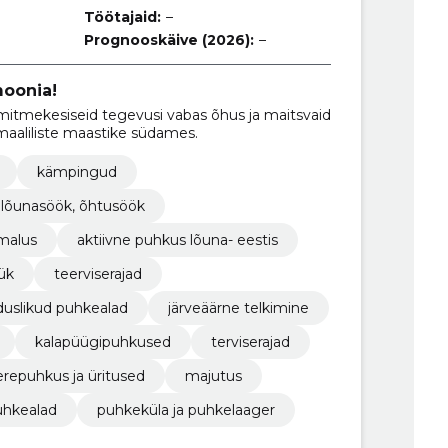
Töötajaid:
–
Prognooskäive (2026):
–
oonia!
tmekesiseid tegevusi vabas õhus ja maitsvaid
 maaliliste maastike südames.
kämpingud
 lõunasöök, õhtusöök
imalus
aktiivne puhkus lõuna- eestis
ük
teerviserajad
duslikud puhkealad
järveäärne telkimine
kalapüügipuhkused
terviserajad
erepuhkus ja üritused
majutus
uhkealad
puhkeküla ja puhkelaager