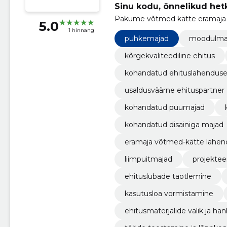
Sinu kodu, õnnelikud he
Pakume võtmed kätte eramaja eh
5.0
1 hinnang
puhkemajad
moodulma
kõrgekvaliteediline ehitus
kohandatud ehituslahendus
usaldusväärne ehituspartner
kohandatud puumajad
kohandatud disainiga majad
eramaja võtmed-kätte lahen
liimpuitmajad
projektee
ehituslubade taotlemine
kasutusloa vormistamine
ehitusmaterjalide valik ja ha