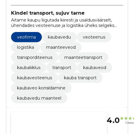
Kindel transport, sujuv tarne
Aitame kaupu liigutada kiiresti ja usaldusväärselt,
ühendades veoteenuse ja logistika üheks selgeks
lahenduseks. Sobib nii regulaarseteks kui ka
ühekordseteks vedudeks.
veofirma
kaubavedu
veoteenus
logistika
maanteeveod
transporditeenus
maanteetransport
kaubaliiklus
transport
kaubaveod
kaubaveoteenus
kauba transport
kaubaveo korraldamine
kaubavedu maanteel
4.0
1 hin