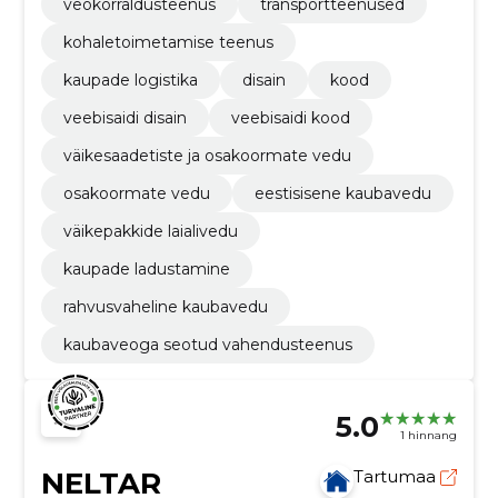
veokorraldusteenus
transportteenused
kohaletoimetamise teenus
kaupade logistika
disain
kood
veebisaidi disain
veebisaidi kood
väikesaadetiste ja osakoormate vedu
osakoormate vedu
eestisisene kaubavedu
väikepakkide laialivedu
kaupade ladustamine
rahvusvaheline kaubavedu
kaubaveoga seotud vahendusteenus
5.0
1 hinnang
NELTAR
Tartumaa