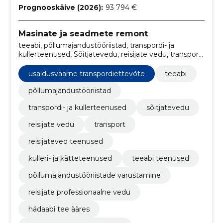
Prognooskäive (2026):
93 794 €
Masinate ja seadmete remont
teeabi, põllumajandustööriistad, transpordi- ja
kullerteenused, Sõitjatevedu, reisijate vedu, transport,
reisijateveo teenused, kulleri- ja kätteteenused,
teeabi teenused, põllumajandustööriistade
usaldusväärne transpordiettevõte
teeabi
varustamine
põllumajandustööriistad
transpordi- ja kullerteenused
sõitjatevedu
reisijate vedu
transport
reisijateveo teenused
kulleri- ja kätteteenused
teeabi teenused
põllumajandustööriistade varustamine
reisijate professionaalne vedu
hädaabi tee ääres