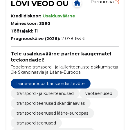
LÕVI VEOD OÜ
Pärnumaa
Krediidiskoor:
Usaldusväärne
Maineskoor:
3590
Töötajaid:
11
Prognooskäive (2026):
2 078 163 €
Teie usaldusväärne partner kaugematel
teekondadel!
Tegeleme transpordi- ja kulleriteenuste pakkumisega
üle Skandinaavia ja Lääne-Euroopa.
lääne-euroopa transpordiettevõte
transpordi- ja kullerteenused
veoteenused
transporditeenused skandinaavias
transporditeenused lääne-euroopas
transporditeenused