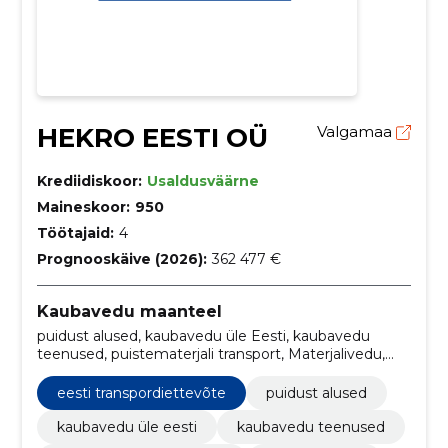
HEKRO EESTI OÜ
Valgamaa
Krediidiskoor:
Usaldusväärne
Maineskoor:
950
Töötajaid:
4
Prognooskäive (2026):
362 477 €
Kaubavedu maanteel
puidust alused, kaubavedu üle Eesti, kaubavedu
teenused, puistematerjali transport, Materjalivedu,
Kauba transport Eestis, puidust alused Eesti,
kaubaveoteenused Eesti, puistematerjali transport
eesti transpordiettevõte
puidust alused
Eestis, materjalide transporditeenused
kaubavedu üle eesti
kaubavedu teenused