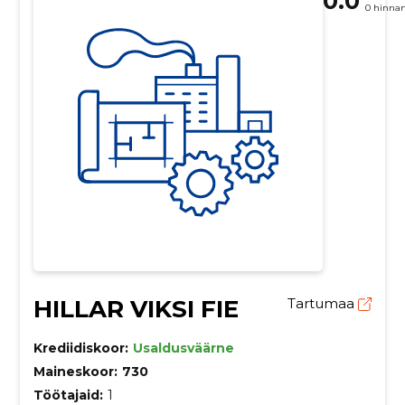
0.0
0 hinna
HILLAR VIKSI FIE
Tartumaa
Krediidiskoor:
Usaldusväärne
Maineskoor:
730
Töötajaid:
1