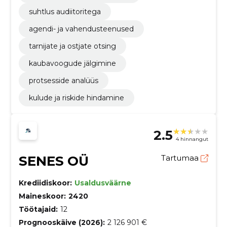
suhtlus audiitoritega
agendi- ja vahendusteenused
tarnijate ja ostjate otsing
kaubavoogude jälgimine
protsesside analüüs
kulude ja riskide hindamine
2.5
4 hinnangut
SENES OÜ
Tartumaa
Krediidiskoor:
Usaldusväärne
Maineskoor:
2420
Töötajaid:
12
Prognooskäive (2026):
2 126 901 €