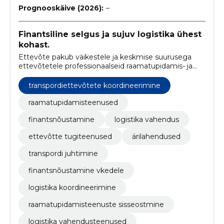
Prognooskäive (2026):
–
Finantsiline selgus ja sujuv logistika ühest
kohast.
Ettevõte pakub väikestele ja keskmise suurusega
ettevõtetele professionaalseid raamatupidamis- ja
logistikavahendusteenuseid. Eesmärk on tagada
klientidele selged finantsprotsessid ja sujuvad
transpordiettevõtete koordineerimine
logistikaühendused.
raamatupidamisteenused
finantsnõustamine
logistika vahendus
ettevõtte tugiteenused
ärilahendused
transpordi juhtimine
finantsnõustamine vkedele
logistika koordineerimine
raamatupidamisteenuste sisseostmine
logistika vahendusteenused