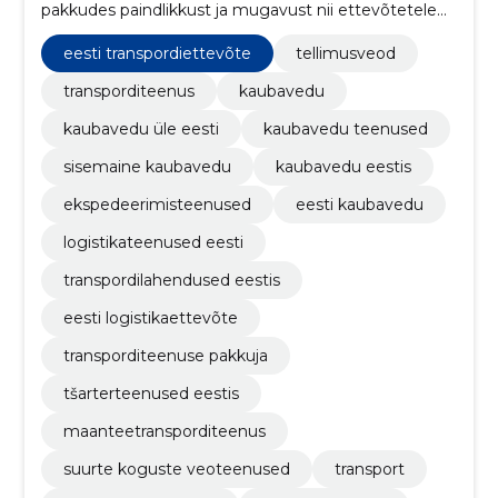
pakkudes paindlikkust ja mugavust nii ettevõtetele
kui ka eraisikutele.
eesti transpordiettevõte
tellimusveod
transporditeenus
kaubavedu
kaubavedu üle eesti
kaubavedu teenused
sisemaine kaubavedu
kaubavedu eestis
ekspedeerimisteenused
eesti kaubavedu
logistikateenused eesti
transpordilahendused eestis
eesti logistikaettevõte
transporditeenuse pakkuja
tšarterteenused eestis
maanteetransporditeenus
suurte koguste veoteenused
transport