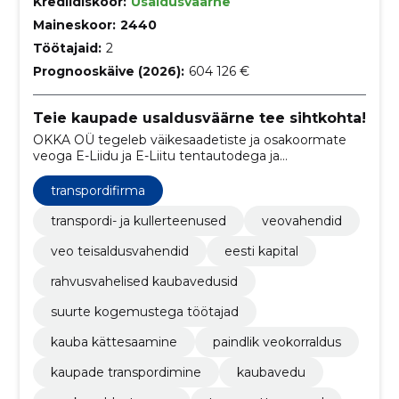
Krediidiskoor:
Usaldusväärne
Maineskoor:
2440
Töötajaid:
2
Prognooskäive (2026):
604 126 €
Teie kaupade usaldusväärne tee sihtkohta!
OKKA OÜ tegeleb väikesaadetiste ja osakoormate
veoga E-Liidu ja E-Liitu tentautodega ja
külmikautodega ning pakub ka väikepakkide
laialivedu Lõuna-Eestis ning kaupade ladustamist
transpordifirma
Tartu laos.
transpordi- ja kullerteenused
veovahendid
veo teisaldusvahendid
eesti kapital
rahvusvahelised kaubavedusid
suurte kogemustega töötajad
kauba kättesaamine
paindlik veokorraldus
kaupade transpordimine
kaubavedu