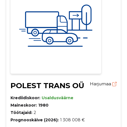
POLEST TRANS OÜ
Harjumaa
Krediidiskoor:
Usaldusväärne
Maineskoor:
1980
Töötajaid:
2
Prognooskäive (2026):
1 308 008 €