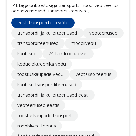
14t tagaluuktõstukiga transport, mööbliveo teenus,
ööpäevaringsed transporditeenused,
koduelektroonika kohaletoimetamise teenus,
transporditakso teenus Eestis, tagaluuktõstukiga
eesti transpordiettevõte
veokite teenused, 5t tagaluuktõstukiga transport, 9t
tagaluuktõstukiga transport, koduelektroonika
transpordi- ja kullerteenused
veoteenused
transport, ööpäevaringselt
transporditeenused
mööblivedu
kaubikud
24 tundi ööpäevas
koduelektroonika vedu
tööstuskaupade vedu
veotakso teenus
kaubiku transporditeenused
transpordi- ja kullerteenused eesti
veoteenused eestis
tööstuskaupade transport
mööbliveo teenus