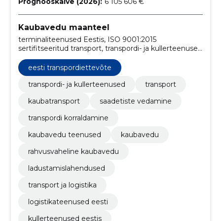
Prognooskäive (2026):
6 105 606 €
Kaubavedu maanteel
terminaliteenused Eestis, ISO 9001:2015
sertifitseeritud transport, transpordi- ja kullerteenused
Eesti, saadetiste transport, transpordikorralduse
teenused, ISO 14001:2015 keskkonnajuhtimine,
eesti transpordiettevõte
logistika korraldamine, saadetiste transport,
kaubavedu, kullerteenused Eestis
transpordi- ja kullerteenused
transport
kaubatransport
saadetiste vedamine
transpordi korraldamine
kaubavedu teenused
kaubavedu
rahvusvaheline kaubavedu
ladustamislahendused
transport ja logistika
logistikateenused eesti
kullerteenused eestis