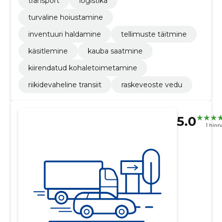
transport
logistika
turvaline hoiustamine
inventuuri haldamine
tellimuste täitmine
käsitlemine
kauba saatmine
kiirendatud kohaletoimetamine
riikidevaheline transiit
raskeveoste vedu
5.0
1 hin