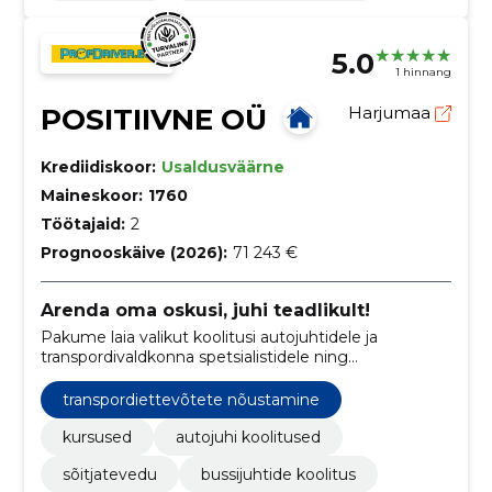
5.0
1 hinnang
POSITIIVNE OÜ
Harjumaa
Krediidiskoor:
Usaldusväärne
Maineskoor:
1760
Töötajaid:
2
Prognooskäive (2026):
71 243 €
Arenda oma oskusi, juhi teadlikult!
Pakume laia valikut koolitusi autojuhtidele ja
transpordivaldkonna spetsialistidele ning
nõustamisteenuseid töö- ja puhkeaja korralduse,
sõidumeerikute kasutamise ning säästliku sõidu alal.
transpordiettevõtete nõustamine
kursused
autojuhi koolitused
sõitjatevedu
bussijuhtide koolitus