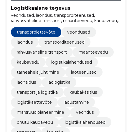
Logistikaalane tegevus
veondused, laondus, transporditeenused,
rahvusvaheline transport, maanteevedu, kaubavedu,
logistikalahendused, tarneahela juhtimine,
laoteenused, laohaldus
transpordiettevõte
veondused
laondus
transporditeenused
rahvusvaheline transport
maanteevedu
kaubavedu
logistikalahendused
tarneahela juhtimine
laoteenused
laohaldus
laologistika
transport ja logistika
kaubakäsitlus
logistikaettevõte
ladustamine
marsruudiplaneerimine
veondus
ohutu kaubavedu
logistikalahendused