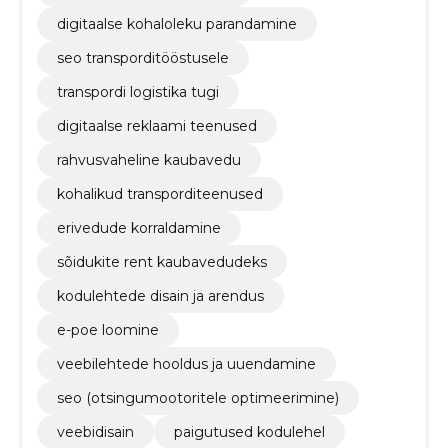
digitaalse kohaloleku parandamine
seo transporditööstusele
transpordi logistika tugi
digitaalse reklaami teenused
rahvusvaheline kaubavedu
kohalikud transporditeenused
erivedude korraldamine
sõidukite rent kaubavedudeks
kodulehtede disain ja arendus
e-poe loomine
veebilehtede hooldus ja uuendamine
seo (otsingumootoritele optimeerimine)
veebidisain
paigutused kodulehel