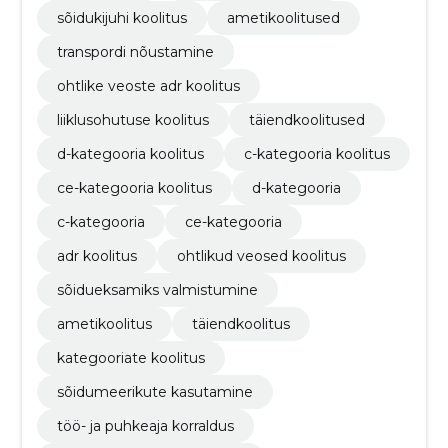
sõidukijuhi koolitus
ametikoolitused
transpordi nõustamine
ohtlike veoste adr koolitus
liiklusohutuse koolitus
täiendkoolitused
d-kategooria koolitus
c-kategooria koolitus
ce-kategooria koolitus
d-kategooria
c-kategooria
ce-kategooria
adr koolitus
ohtlikud veosed koolitus
sõidueksamiks valmistumine
ametikoolitus
täiendkoolitus
kategooriate koolitus
sõidumeerikute kasutamine
töö- ja puhkeaja korraldus