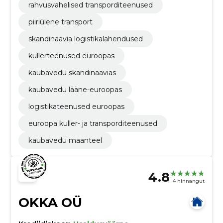
rahvusvahelised transporditeenused
piiriülene transport
skandinaavia logistikalahendused
kullerteenused euroopas
kaubavedu skandinaavias
kaubavedu lääne-euroopas
logistikateenused euroopas
euroopa kuller- ja transporditeenused
kaubavedu maanteel
4.8
4 hinnangut
OKKA OÜ