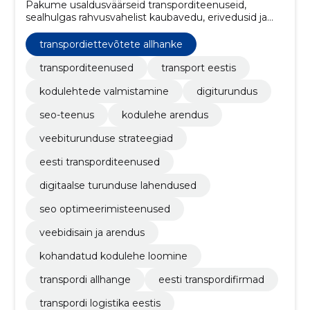
Pakume usaldusväärseid transporditeenuseid,
sealhulgas rahvusvahelist kaubavedu, erivedusid ja
kiirkullerteenuseid, tagades kiire ja tõhusa
kohaletoimetamise. Samuti spetsialiseerume
transpordiettevõtete allhanke
kodulehtede loomisele ja digiturundusele.
transporditeenused
transport eestis
kodulehtede valmistamine
digiturundus
seo-teenus
kodulehe arendus
veebiturunduse strateegiad
eesti transporditeenused
digitaalse turunduse lahendused
seo optimeerimisteenused
veebidisain ja arendus
kohandatud kodulehe loomine
transpordi allhange
eesti transpordifirmad
transpordi logistika eestis