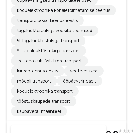
ööpäevaringsed transporditeenused
koduelektroonika kohaletoimetamise teenus
transporditakso teenus eestis
tagaluuktõstukiga veokite teenused
5t tagaluuktõstukiga transport
9t tagaluuktõstukiga transport
14t tagaluuktõstukiga transport
kiirveoteenus eestis
veoteenused
mööbli transport
ööpäevaringselt
koduelektroonika transport
tööstuskaupade transport
kaubavedu maanteel