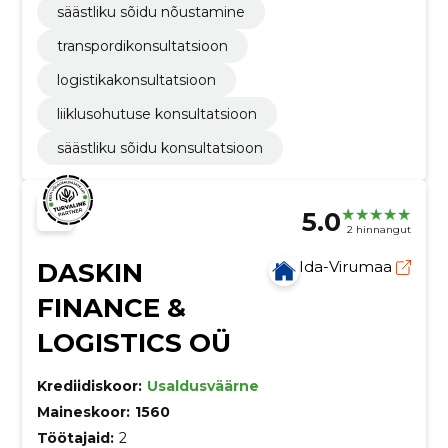
säästliku sõidu nõustamine
transpordikonsultatsioon
logistikakonsultatsioon
liiklusohutuse konsultatsioon
säästliku sõidu konsultatsioon
5.0
2 hinnangut
DASKIN
Ida-Virumaa
FINANCE &
LOGISTICS OÜ
Krediidiskoor:
Usaldusväärne
Maineskoor:
1560
Töötajaid:
2