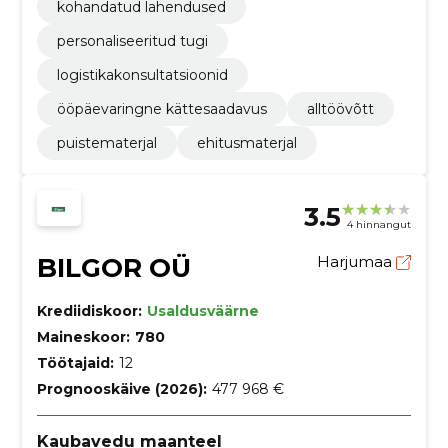
kohandatud lahendused
personaliseeritud tugi
logistikakonsultatsioonid
ööpäevaringne kättesaadavus
alltöövõtt
puistematerjal
ehitusmaterjal
3.5
4 hinnangut
BILGOR OÜ
Harjumaa
Krediidiskoor:
Usaldusväärne
Maineskoor:
780
Töötajaid:
12
Prognooskäive (2026):
477 968 €
Kaubavedu maanteel