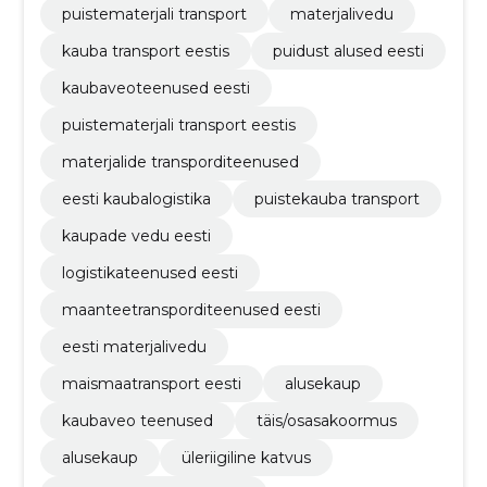
puistematerjali transport
materjalivedu
kauba transport eestis
puidust alused eesti
kaubaveoteenused eesti
puistematerjali transport eestis
materjalide transporditeenused
eesti kaubalogistika
puistekauba transport
kaupade vedu eesti
logistikateenused eesti
maanteetransporditeenused eesti
eesti materjalivedu
maismaatransport eesti
alusekaup
kaubaveo teenused
täis/osasakoormus
alusekaup
üleriigiline katvus