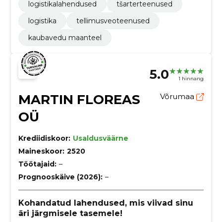
logistikalahendused
tšarterteenused
logistika
tellimusveoteenused
kaubavedu maanteel
5.0
1 hinnang
MARTIN FLOREAS
Võrumaa
OÜ
Krediidiskoor:
Usaldusväärne
Maineskoor:
2520
Töötajaid:
–
Prognooskäive (2026):
–
Kohandatud lahendused, mis viivad sinu
äri järgmisele tasemele!