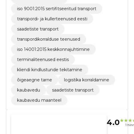
iso 9001:2015 sertifitseeritud transport
transpordi- ja kullerteenused eesti
saadetiste transport
transpordikorralduse teenused
iso 14001:2015 keskkonnajuhtimine
terminaliteenused eestis
kliendi kindlustunde tekitamine
õigeaegne tarne
logistika korraldamine
kaubavedu
saadetiste transport
kaubavedu maanteel
4.0
1 hin