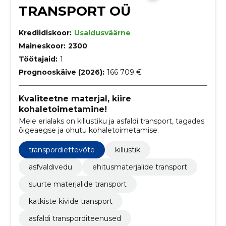
TRANSPORT OÜ
Krediidiskoor:
Usaldusväärne
Maineskoor:
2300
Töötajaid:
1
Prognooskäive (2026):
166 709 €
Kvaliteetne materjal, kiire
kohaletoimetamine!
Meie erialaks on killustiku ja asfaldi transport, tagades
õigeaegse ja ohutu kohaletoimetamise.
transpordiettevõte
killustik
asfvaldivedu
ehitusmaterjalide transport
suurte materjalide transport
katkiste kivide transport
asfaldi transporditeenused