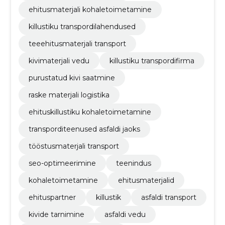
ehitusmaterjali kohaletoimetamine
killustiku transpordilahendused
teeehitusmaterjali transport
kivimaterjali vedu
killustiku transpordifirma
purustatud kivi saatmine
raske materjali logistika
ehituskillustiku kohaletoimetamine
transporditeenused asfaldi jaoks
tööstusmaterjali transport
seo-optimeerimine
teenindus
kohaletoimetamine
ehitusmaterjalid
ehituspartner
killustik
asfaldi transport
kivide tarnimine
asfaldi vedu