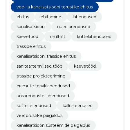
vee- ja kanalisatsiooni torustike ehitus
ehitus
ehitamine
lahendused
kanalisatsiooni
uued arendused
kaevetööd
multilift
küttelahendused
trasside ehitus
kanalisatsiooni trasside ehitus
sanitaartehnilised tööd
kaevetööd
trasside projekteerimine
eramute terviklahendused
uusarenduste lahendused
küttelahendused
kallurteenused
veetorustike paigaldus
kanalisatsioonisüsteemide paigaldus