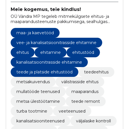
Meie kogemus, teie kindlus!
OÜ Vändra MP tegeleb mitmekülgsete ehitus- ja
maaparandusteenuste pakkumisega, sealhulgas
maaparandus, metsakuivendus, teede remont,
lammutustööd ja turba tootmine.
maa- ja kaevetööd
vee- ja kanalisatsioonitrasside ehitamine
ehitus
ehitamine
ehitustööd
kanalisatsioonitrasside ehitamine
teede ja platside ehitustööd
teedeehitus
metsakuivendus
välistrasside ehitus
mullatööde teenused
maaparandus
metsa ülestöötamine
teede remont
turba tootmine
veeteenused
kanalisatsiooniteenused
väljalaske kontroll