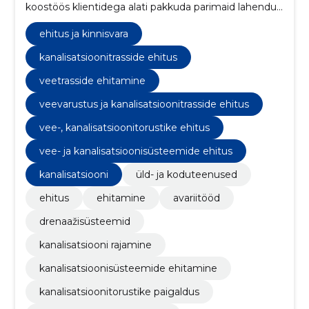
koostöös klientidega alati pakkuda parimaid lahendusi
ja teostust, kasutades keskkonnasäästlikke
meetodeid ning kaasaegseid, vastupidavaid ja
ehitus ja kinnisvara
sertifitseeritud materjale.
kanalisatsioonitrasside ehitus
veetrasside ehitamine
veevarustus ja kanalisatsioonitrasside ehitus
vee-, kanalisatsioonitorustike ehitus
vee- ja kanalisatsioonisüsteemide ehitus
kanalisatsiooni
üld- ja koduteenused
ehitus
ehitamine
avariitööd
drenaažisüsteemid
kanalisatsiooni rajamine
kanalisatsioonisüsteemide ehitamine
kanalisatsioonitorustike paigaldus