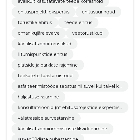
avalikult kasutatavate teede korrashoid
ehitusprojekti ekspertiis
ehitusuuringud
torustike ehitus
teede ehitus
omanikujärelevalve
veetorustikud
kanalisatsioonitorustikud
liitumispunktide ehitus
platside ja parklate rajamine
teekatete taastamistööd
asfalteerimistööde teostus nii suvel kui talvel ko
os ettevalmistusega
haljastuse rajamine
konsultatsioonid (nt ehitusprojektide ekspertiisi
d, insener-tehnilised lahendused jne)
välistrasside survestamine
kanalisatsiooniummistuste likvideerimine
rasvapüüdjate puhastamine