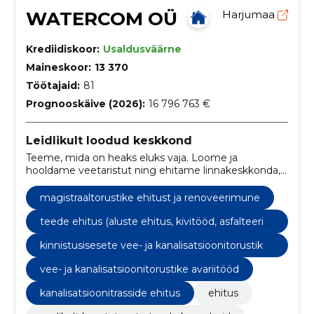
WATERCOM OÜ
Harjumaa
Krediidiskoor:
Usaldusväärne
Maineskoor:
13 370
Töötajaid:
81
Prognooskäive (2026):
16 796 763 €
Leidlikult loodud keskkond
Teeme, mida on heaks eluks vaja. Loome ja
hooldame veetaristut ning ehitame linnakeskkonda,
mis on kaasaegne, keskkonnasäästlik ja tulevikku
vaatav.
magistraaltorustike ehitust ja renoveerimune
teede ehitus (aluste ehitus, kivitööd, asfalteerim
ine) ja renoveerimine
kinnistusisesete vee- ja kanalisatsioonitorustike
ehitus ja remont
vee- ja kanalisatsioonitorustike avariitööd
kanalisatsioonitrasside ehitus
ehitus