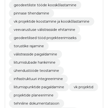
geodeetiliste tööde kooskõlastamine
pinnase tihendamine
vk projektide koostamine ja kooskõlastamine
veevarustuse välistrasside ehitamine
geodeetilised tööd projekteerimiseks
torustike rajamine
välistrasside paigaldamine
liitumislubade hankimine
ühendustööde teostamine
infrastruktuuri integreerimine
liitumispunktide paigaldamine
vk projektid
projektide planeerimine
tehniline dokumentatsioon