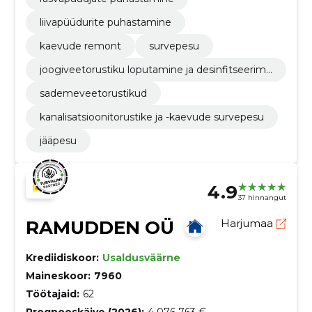
liivapüüdurite puhastamine
kaevude remont
survepesu
joogiveetorustiku loputamine ja desinfitseerimi
ne
sademeveetorustikud
kanalisatsioonitorustike ja -kaevude survepesu
jääpesu
4.9
37 hinnangut
RAMUDDEN OÜ
Harjumaa
Krediidiskoor:
Usaldusväärne
Maineskoor:
7960
Töötajaid:
62
Prognooskäive (2026):
4 076 763 €