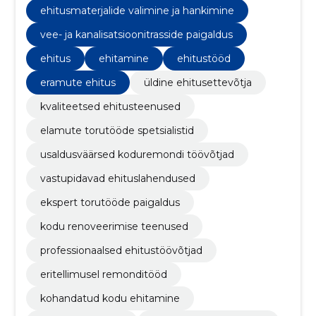
ehitusmaterjalide valimine ja hankimine
vee- ja kanalisatsioonitrasside paigaldus
ehitus
ehitamine
ehitustööd
eramute ehitus
üldine ehitusettevõtja
kvaliteetsed ehitusteenused
elamute torutööde spetsialistid
usaldusväärsed koduremondi töövõtjad
vastupidavad ehituslahendused
ekspert torutööde paigaldus
kodu renoveerimise teenused
professionaalsed ehitustöövõtjad
eritellimusel remonditööd
kohandatud kodu ehitamine