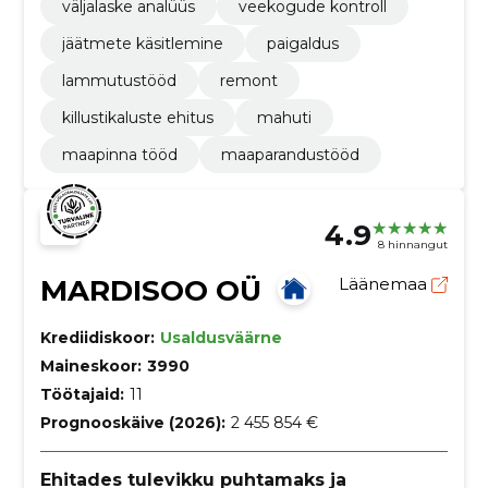
väljalaske analüüs
veekogude kontroll
jäätmete käsitlemine
paigaldus
lammutustööd
remont
killustikaluste ehitus
mahuti
maapinna tööd
maaparandustööd
4.9
8 hinnangut
MARDISOO OÜ
Läänemaa
Krediidiskoor:
Usaldusväärne
Maineskoor:
3990
Töötajaid:
11
Prognooskäive (2026):
2 455 854 €
Ehitades tulevikku puhtamaks ja