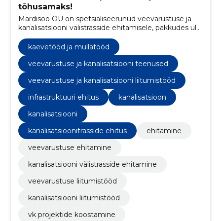
tõhusamaks!
Mardisoo OÜ on spetsialiseerunud veevarustuse ja
kanalisatsiooni välistrasside ehitamisele, pakkudes üle
20 aasta kogemusega kvaliteetseid ja nõudmistele
vastavaid teenuseid.
kaevetööd ja mullatööd
veevarustuse ja kanalisatsiooni teenused
veevarustuse ja kanalisatsiooni liitumistööd
infrastruktuuri ehitus
kanalisatsioon
kanalisatsiooni
kanalisatsioonitrasside ehitus
ehitamine
veevarustuse ehitamine
kanalisatsiooni välistrasside ehitamine
veevarustuse liitumistööd
kanalisatsiooni liitumistööd
vk projektide koostamine