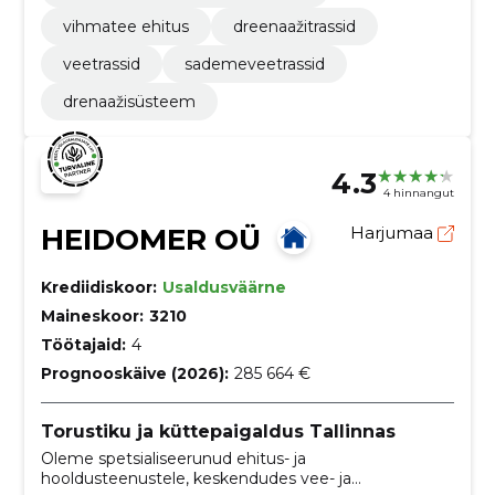
vihmatee ehitus
dreenaažitrassid
veetrassid
sademeveetrassid
drenaažisüsteem
4.3
4 hinnangut
HEIDOMER OÜ
Harjumaa
Krediidiskoor:
Usaldusväärne
Maineskoor:
3210
Töötajaid:
4
Prognooskäive (2026):
285 664 €
Torustiku ja küttepaigaldus Tallinnas
Oleme spetsialiseerunud ehitus- ja
hooldusteenustele, keskendudes vee- ja