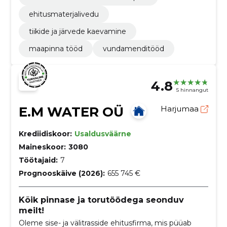
ehitusmaterjalivedu
tiikide ja järvede kaevamine
maapinna tööd
vundamenditööd
4.8
5 hinnangut
E.M WATER OÜ
Harjumaa
Krediidiskoor:
Usaldusväärne
Maineskoor:
3080
Töötajaid:
7
Prognooskäive (2026):
655 745 €
Kõik pinnase ja torutöödega seonduv
meilt!
Oleme sise- ja välitrasside ehitusfirma, mis püüab