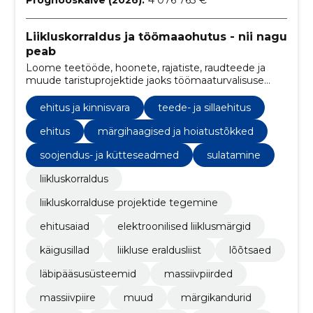
Liikluskorraldus ja töömaaohutus - nii nagu
peab
Loome teetööde, hoonete, rajatiste, raudteede ja
muude taristuprojektide jaoks töömaaturvalisuse
terviklahendusi. Kuid me teeme seda alati omal moel.
Suure hoolega.
ehitus ja kinnisvara
teede- ja sillaehitus
ehitus
märgihaagised ja hoiatustõkked
soojendus- ja kütteseadmed
sulatamine
liikluskorraldus
liikluskorralduse projektide tegemine
ehitusaiad
elektroonilised liiklusmärgid
käigusillad
liikluse eraldusliist
lõõtsaed
läbipääsusüsteemid
massiivpiirded
massiivpiire
muud
märgikandurid