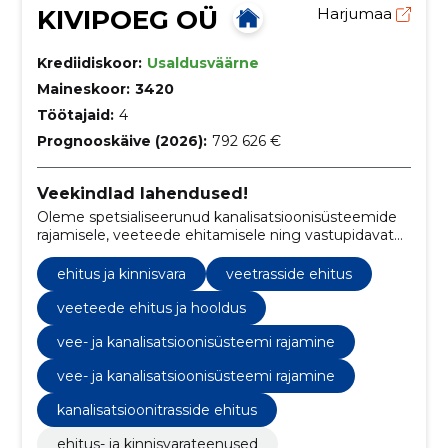
KIVIPOEG OÜ
Harjumaa
Krediidiskoor:
Usaldusväärne
Maineskoor:
3420
Töötajaid:
4
Prognooskäive (2026):
792 626 €
Veekindlad lahendused!
Oleme spetsialiseerunud kanalisatsioonisüsteemide
rajamisele, veeteede ehitamisele ning vastupidavate
kivi- ja killustikvundamentide loomisele, tagades
kvaliteedi ja täpsuse igas projektis.
ehitus ja kinnisvara
veetrasside ehitus
veeteede ehitus ja hooldus
vee- ja kanalisatsioonisüsteemi rajamine
vee- ja kanalisatsioonisüsteemi rajamine
kanalisatsioonitrasside ehitus
ehitus- ja kinnisvarateenused