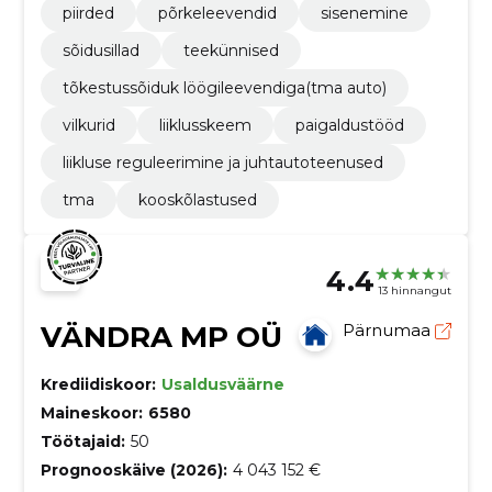
piirded
põrkeleevendid
sisenemine
sõidusillad
teekünnised
tõkestussõiduk löögileevendiga(tma auto)
vilkurid
liiklusskeem
paigaldustööd
liikluse reguleerimine ja juhtautoteenused
tma
kooskõlastused
4.4
13 hinnangut
VÄNDRA MP OÜ
Pärnumaa
Krediidiskoor:
Usaldusväärne
Maineskoor:
6580
Töötajaid:
50
Prognooskäive (2026):
4 043 152 €