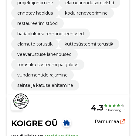
projektijuhtimine
elamuarendusprojektid
ennetav hooldus
kodu renoveerimine
restaureerimistööd
hädaolukorra remonditeenused
elamute torustik
küttesüsteemi torustik
veevarustuse lahendused
torustiku süsteemi paigaldus
vundamentide rajamine
seinte ja katuse ehitamine
4.3
3 hinnangut
KOIGRE OÜ
Pärnumaa