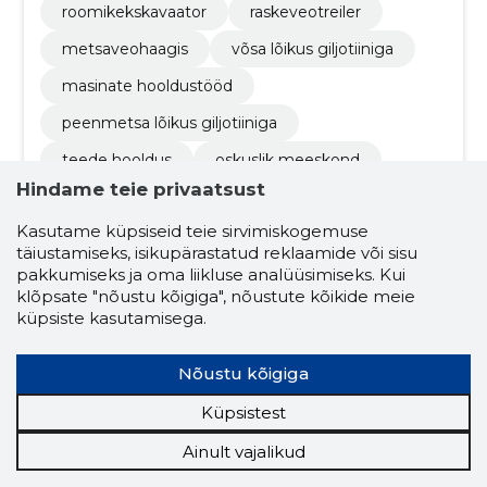
roomikekskavaator
raskeveotreiler
metsaveohaagis
võsa lõikus giljotiiniga
masinate hooldustööd
peenmetsa lõikus giljotiiniga
teede hooldus
oskuslik meeskond
Hindame teie privaatsust
masinad
Kasutame küpsiseid teie sirvimiskogemuse
täiustamiseks, isikupärastatud reklaamide või sisu
5.0
pakkumiseks ja oma liikluse analüüsimiseks. Kui
1 hinnang
klõpsate "nõustu kõigiga", nõustute kõikide meie
küpsiste kasutamisega.
J.E GRUPP OÜ
Pärnumaa
Nõustu kõigiga
Krediidiskoor:
Usaldusväärne
Maineskoor:
2850
Küpsistest
Töötajaid:
6
Ainult vajalikud
Prognooskäive (2026):
632 805 €