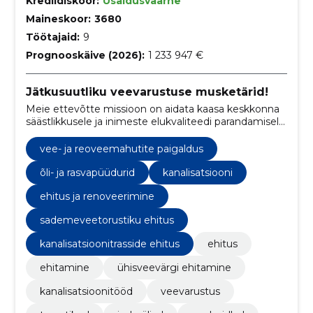
Krediidiskoor:
Usaldusväärne
Maineskoor:
3680
Töötajaid:
9
Prognooskäive (2026):
1 233 947 €
Jätkusuutliku veevarustuse musketärid!
Meie ettevõtte missioon on aidata kaasa keskkonna
säästlikkusele ja inimeste elukvaliteedi parandamisele,
pakkudes kvaliteetset ühisveevärgi ja kanalisatsiooni
ehitusteenust. Meie meeskond keskendub klientide
vee- ja reoveemahutite paigaldus
vajaduste täitmisele ja jätkusuutlikkusele.
õli- ja rasvapüüdurid
kanalisatsiooni
ehitus ja renoveerimine
sademeveetorustiku ehitus
kanalisatsioonitrasside ehitus
ehitus
ehitamine
ühisveevärgi ehitamine
kanalisatsioonitööd
veevarustus