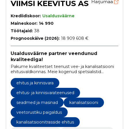
VIIMSI KEEVITUS AS
Harjumaa
Krediidiskoor:
Usaldusväärne
Maineskoor:
14 990
Töötajaid:
38
Prognooskäive (2026):
18 909 608 €
Usaldusväärne partner veendunud
kvaliteediga!
Pakume kvaliteetset teenust vee- ja kanalisatsiooni
ehitusvaldkonnas. Meie kogenud spetsialistid
tagavad kiire ja tõhusa projekteerimise ning
paigalduse, mis vastab alati kõrgeimatele nõuetele.
ehitus ja kinnisvara
ehitus- ja kinnisvarateenused
seadmed ja masinad
kanalisatsiooni
veetorustiku paigaldus
kanalisatsioonitrasside ehitus