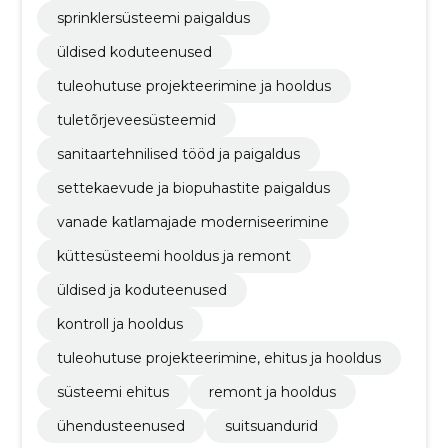
sprinklersüsteemi paigaldus
üldised koduteenused
tuleohutuse projekteerimine ja hooldus
tuletõrjeveesüsteemid
sanitaartehnilised tööd ja paigaldus
settekaevude ja biopuhastite paigaldus
vanade katlamajade moderniseerimine
küttesüsteemi hooldus ja remont
üldised ja koduteenused
kontroll ja hooldus
tuleohutuse projekteerimine, ehitus ja hooldus
süsteemi ehitus
remont ja hooldus
ühendusteenused
suitsuandurid