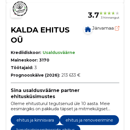
3.7
3 hinnangut
KALDA EHITUS
Järvamaa
OÜ
Krediidiskoor:
Usaldusväärne
Maineskoor:
3170
Töötajaid:
3
Prognooskäive (2026):
213 633 €
Sina usaldusväärne partner
ehitusküsimustes
Oleme ehitusturul tegutsenud üle 10 aasta. Meie
eesmärgiks on pakkuda täpset ja mitmekülgset
teenust, mis põhineb meie suurel kogemustepagasil.
ehitus ja kinnisvara
ehitus ja renoveerimine
kanalisatsioonitrasside ehitus