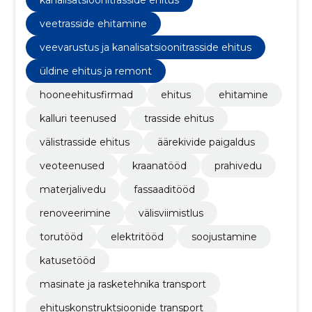
veetrasside ehitamine
veevarustus ja kanalisatsioonitrasside ehitus
üldine ehitus ja remont
hooneehitusfirmad
ehitus
ehitamine
kalluri teenused
trasside ehitus
välistrasside ehitus
äärekivide paigaldus
veoteenused
kraanatööd
prahivedu
materjalivedu
fassaaditööd
renoveerimine
välisviimistlus
torutööd
elektritööd
soojustamine
katusetööd
masinate ja rasketehnika transport
ehituskonstruktsioonide transport