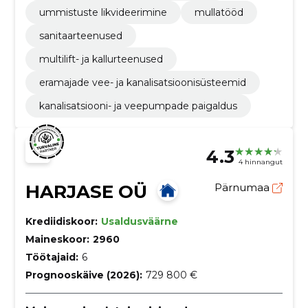
ummistuste likvideerimine
mullatööd
sanitaarteenused
multilift- ja kallurteenused
eramajade vee- ja kanalisatsioonisüsteemid
kanalisatsiooni- ja veepumpade paigaldus
4.3
4 hinnangut
HARJASE OÜ
Pärnumaa
Krediidiskoor:
Usaldusväärne
Maineskoor:
2960
Töötajaid:
6
Prognooskäive (2026):
729 800 €