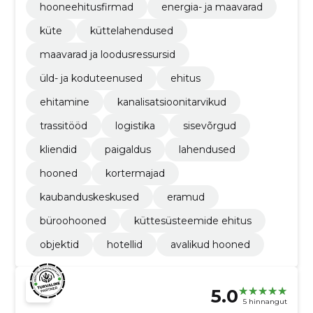
hooneehitusfirmad
energia- ja maavarad
küte
küttelahendused
maavarad ja loodusressursid
üld- ja koduteenused
ehitus
ehitamine
kanalisatsioonitarvikud
trassitööd
logistika
sisevõrgud
kliendid
paigaldus
lahendused
hooned
kortermajad
kaubanduskeskused
eramud
büroohooned
küttesüsteemide ehitus
objektid
hotellid
avalikud hooned
5.0
5 hinnangut