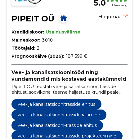
5.0
1 hinnang
PIPEIT OÜ
Harjumaa
Krediidiskoor:
Usaldusväärne
Maineskoor:
3010
Töötajaid:
2
Prognooskäive (2026):
187 599 €
Vee- ja kanalisatsioonitööd ning
vundamendid mis kestavad aastakümneid
PipeIT OÜ teostab vee- ja kanalisatsioonitrasside
ehitust, soovikorral teeme haljastuse krundil peale
tööde lõppu. Lisaks ehitame plaat ja lintvundamente
koos kõigi kommunikatsioonidega ning teostame
vee- ja kanalisatsioonitrasside ehitus
erinevaid torutöid. Vajadusel teeme sulle projekti ja
ajame korda dokumentatsiooni kohaliku vee-
vee- ja kanalisatsioonitrasside rajamine
ettevõttega.
vee- ja kanalisatsiooni-trasside ehitus
vee- ja kanalisatsioonitrasside projekteerimine