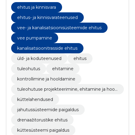
kanalisatsioonisüsteemidele, tuletõrjevee ja
küttesüsteemide lahendustele.
ehitus ja kinnisvara
ehitus- ja kinnisvarateenused
vee- ja kanalisatsioonisüsteemide ehitus
vee pumpamine
kanalisatsioonitrasside ehitus
üld- ja koduteenused
ehitus
tuleohutus
ehitamine
kontrollimine ja hooldamine
tuleohutuse projekteerimine, ehitamine ja hool
damine
küttelahendused
jahutussüsteemide paigaldus
drenaažitorustike ehitus
küttesüsteemi paigaldus