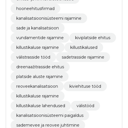
hooneehitusfirmad
kanalisatsioonisüsteemi rajamine
sade ja kanalisatsioon
vundamentide rajamine
kiviplatside ehitus
killustikaluse rajamine
killustikalused
välistrasside tööd
sadetrasside rajamine
dreenaažitrasside ehitus
platside aluste rajamine
reoveekanalisatsioon
kiviehituse tööd
killustikaluse rajamine
killustikaluse lahendused
välistööd
kanalisatsioonisüsteemi paigaldus
sademevee ja reovee juhtimine