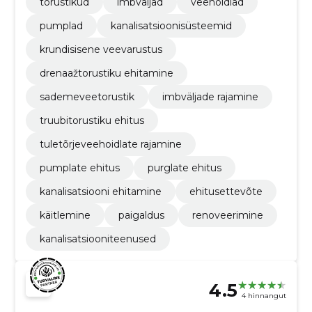
torustikud
imbväljad
veehoidlad
pumplad
kanalisatsioonisüsteemid
krundisisene veevarustus
drenaažtorustiku ehitamine
sademeveetorustik
imbväljade rajamine
truubitorustiku ehitus
tuletõrjeveehoidlate rajamine
pumplate ehitus
purglate ehitus
kanalisatsiooni ehitamine
ehitusettevõte
käitlemine
paigaldus
renoveerimine
kanalisatsiooniteenused
4.5
4 hinnangut