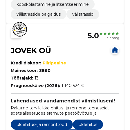
kooskõlastamine ja litsentseerimine
välistrasside paigaldus
välistrassid
5.0
1 hinnang
JOVEK OÜ
Krediidiskoor:
Piiripealne
Maineskoor:
3860
Töötajaid:
13
Prognooskäive (2026):
1 140 524 €
Lahendused vundamendist viimistluseni!
Pakume terviklikke ehitus- ja remonditeenuseid,
spetsialiseerudes eramute peatöövõtule ja
torutöödele.
üldehitus- ja remonttööd
üldehitus