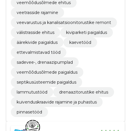
veemõõdusõlmede ehitus
veetrasside rajamine
veevarustus ja kanalisatsioonitorustike remont
välistrasside ehitus
kiviparketi paigaldus
äärekivide paigaldus
kaevetööd
ettevalmistavad tööd
sadevee-, drenaazipumplad
veemõõdusõlmede paigaldus
septikusüsteemide paigaldus
lammutustööd
drenaazitorustike ehitus
kuivenduskraavide rajamine ja puhastus
pinnasetööd