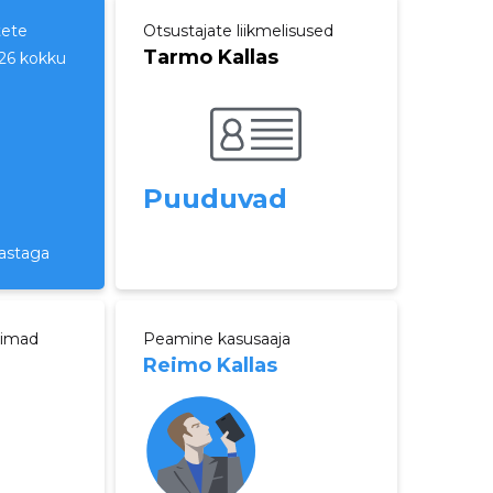
tete
Otsustajate liikmelisused
Tarmo Kallas
26 kokku
Puuduvad
a
aastaga
aimad
Peamine kasusaaja
Reimo Kallas