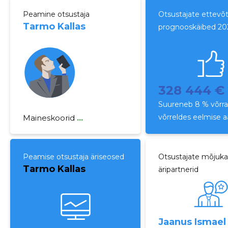
Peamine otsustaja
Otsustajate ettevõ
Tarmo Kallas
prognooskäibed 20
328 444 €
Suureneb 8 % võrr
võrreldes eelmise 
Maineskoorid
...
Peamise otsustaja äriseosed
Otsustajate mõjuk
Tarmo Kallas
äripartnerid
Jaanus Ismael