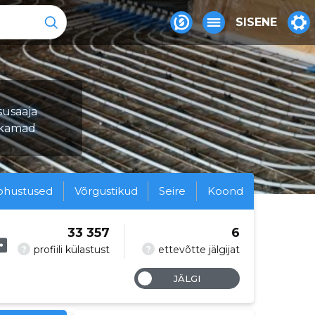
SISENE
susaaja
ukamad
ohustused
Võrgustikud
Seire
Koond
33 357
6
?
?
profiili külastust
ettevõtte jälgijat
JÄLGI