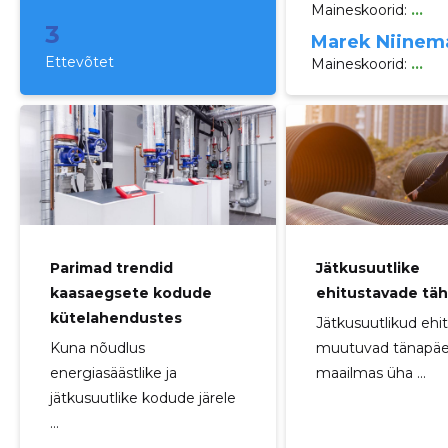
Maineskoorid:
...
3
Marek Niinem
Ettevõtet
Maineskoorid:
...
Parimad trendid
Jätkusuutlike
kaasaegsete kodude
ehitustavade tä
kütelahendustes
Jätkusuutlikud ehi
Kuna nõudlus
muutuvad tänapä
energiasäästlike ja
maailmas üha ...
jätkusuutlike kodude järele
...