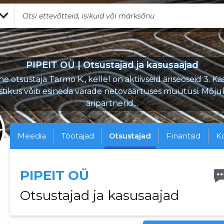
PIPEIT OÜ | Otsustajad ja kasusaajad
e otsustaja Tarmo K., kellel on aktiivseid äriseoseid 3. Ka
stikus võib esineda varade netoväärtuses muutusi. Mõj
äripartnerid...
Meedia
Töötajad
Otsustajad
Finantsid
K
PIPEIT OÜ
Otsustajad ja kasusaajad