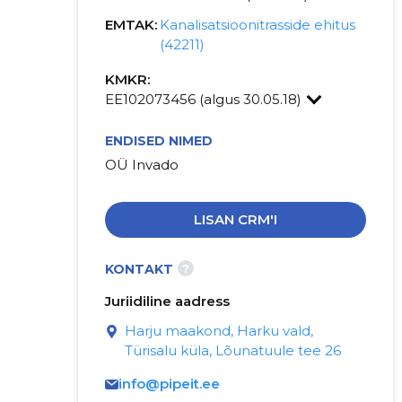
EMTAK:
Kanalisatsioonitrasside ehitus
(42211)
KMKR:
EE102073456 (algus 30.05.18)
ENDISED NIMED
OÜ Invado
LISAN CRM'I
?
KONTAKT
Juriidiline aadress
Harju maakond, Harku vald,
Türisalu küla, Lõunatuule tee 26
info@pipeit.ee