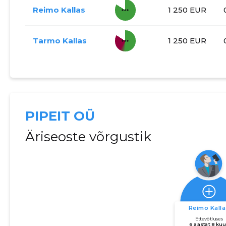
more_horiz
Reimo Kallas
1 250 EUR
more_horiz
Tarmo Kallas
1 250 EUR
PIPEIT OÜ
Äriseoste võrgustik