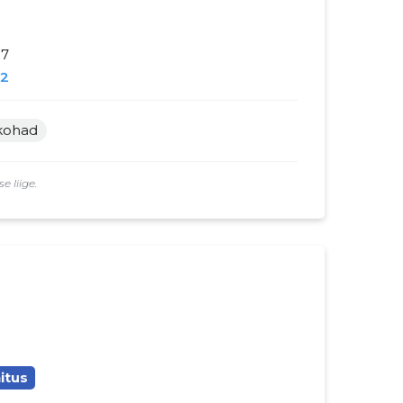
87
2
skohad
 liige.
itus