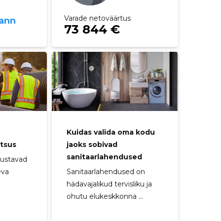
Varade netoväärtus
ann
73 844 €
Kuidas valida oma kodu
htsus
jaoks sobivad
sanitaarlahendused
tustavad
eva
Sanitaarlahendused on
hädavajalikud tervisliku ja
ohutu elukeskkonna ...