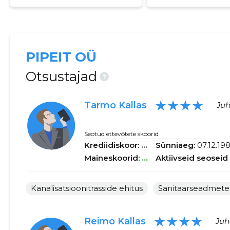
PIPEIT OÜ
Otsustajad
?
★★★★
Tarmo Kallas
Juh
Seotud ettevõtete skoorid
Krediidiskoor:
...
Sünniaeg:
07.12.19
Maineskoorid:
...
Aktiivseid seoseid
Kanalisatsioonitrasside ehitus
Sanitaarseadmete
★★★★
Reimo Kallas
Juh