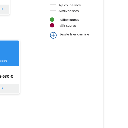
Ajalooline seos
Aktiivne seos
käibe suurus
võla suurus
Seoste laiendamine