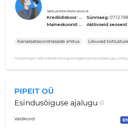
Seotud ettevõtete skoorid
Krediidiskoor:
...
Sünniaeg:
07.12.19
Maineskoorid:
...
Aktiivseid seoseid
Kanalisatsioonitrasside ehitus
Liikuvad toitlustu
*Osaühingut võib kõikide tehingute tegemisel esindada iga juhatuse
PIPEIT OÜ
Esindusõiguse ajalugu
?
Valdkond
Eh