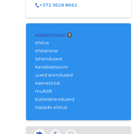
+372 5628 8662
MÄRKSÕNAD
?
ehitus
ehitamine
lahendused
kanalisatsiooni
uued arendused
kaevetööd
multilift
küttelahendused
trasside ehitus
kanalisatsiooni trasside ehitus
vee- ja kanalisatsioonitrasside ehitus
sanitaartehnilised tööd