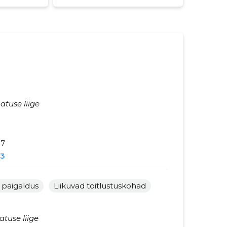
atuse liige
87
3
 paigaldus
Liikuvad toitlustuskohad
atuse liige