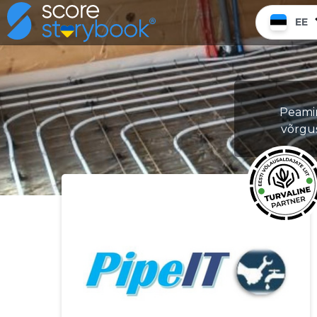
EE
Peamin
võrgu