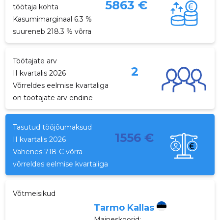
5863 €
töötaja kohta
Kasumimarginaal 6.3 %
suureneb 218.3 % võrra
Töötajate arv
2
II kvartalis 2026
Võrreldes eelmise kvartaliga
on töötajate arv endine
Tasutud tööjõumaksud
1556 €
II kvartalis 2026
Vähenes 718 € võrra
võrreldes eelmise kvartaliga
Võtmeisikud
Tarmo Kallas
Maineskoorid:
...