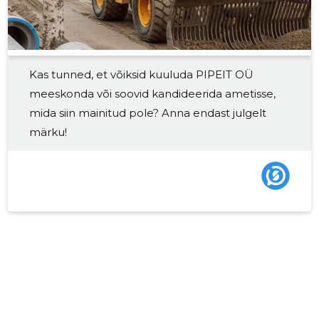
2018 I
-
-
2017 IV
-
-
Kas tunned, et võiksid kuuluda PIPEIT OÜ
2017 III
-
-
meeskonda või soovid kandideerida ametisse,
2017 II
-
-
mida siin mainitud pole? Anna endast julgelt
märku!
2017 I
-
-
2016 IV
-
-
2016 III
-
-