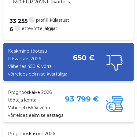
650 EUR 2026 II kvartalis,
?
profiili külastust
33 255
?
ettevõtte jälgijat
6
30
Keskmine töötasu
650 €
II kvartalis 2026
Vähenes 450 € võrra
võrreldes eelmise kvartaliga
Prognooskäive 2026
93 799 €
töötaja kohta
Väheneb 66 % võrra
võrreldes eelmise aastaga
Prognooskasum 2026