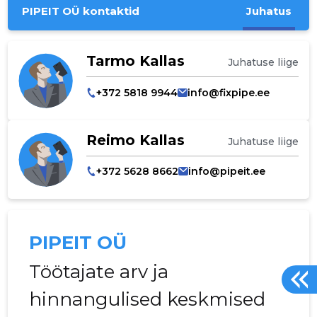
PIPEIT OÜ kontaktid
Juhatus
Tarmo Kallas
Juhatuse liige
+372 5818 9944
info@fixpipe.ee
Reimo Kallas
Juhatuse liige
+372 5628 8662
info@pipeit.ee
PIPEIT OÜ
Töötajate arv ja
hinnangulised keskmised