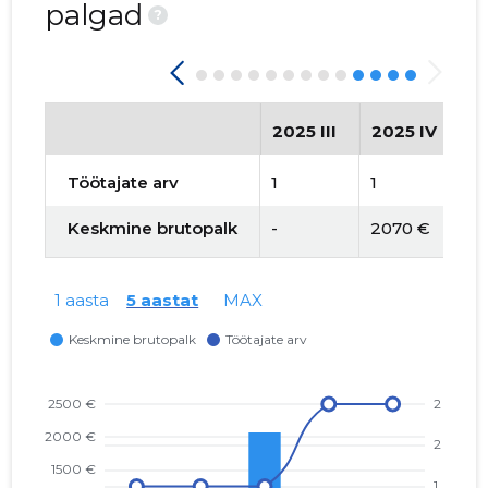
palgad
?
2025 III
2025 IV
2
Töötajate arv
1
1
2
Keskmine brutopalk
-
2070 €
1
1 aasta
5 aastat
MAX