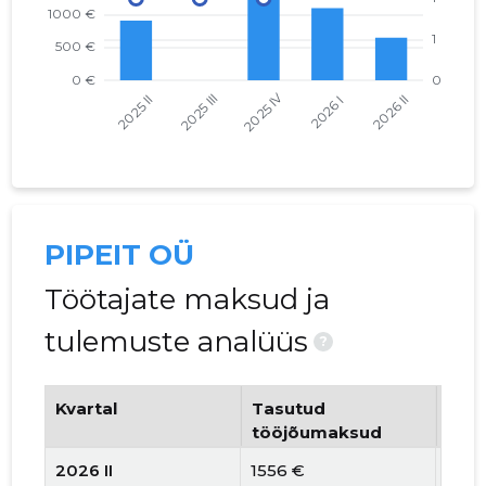
PIPEIT OÜ
Töötajate maksud ja
tulemuste analüüs
?
Kvartal
Tasutud
Tööt
tööjõumaksud
arv
2026 II
1556 €
2