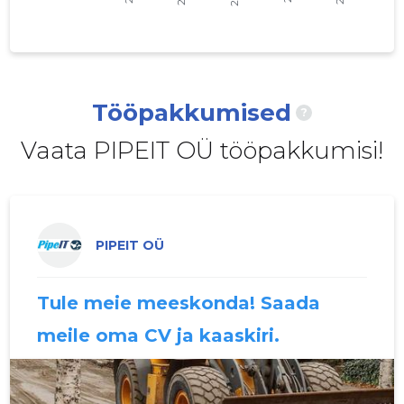
2020 IV
2214 €
2
2020 III
5521 €
2
2020 II
5889 €
2
Tööpakkumised
?
2020 I
7253 €
2
Vaata PIPEIT OÜ tööpakkumisi!
2019 IV
4693 €
2
2019 III
4385 €
3
2019 II
3092 €
3
PIPEIT OÜ
2019 I
829 €
1
Tule meie meeskonda! Saada
2018 IV
1658 €
1
meile oma CV ja kaaskiri.
2018 III
-
2
2018 II
-
-