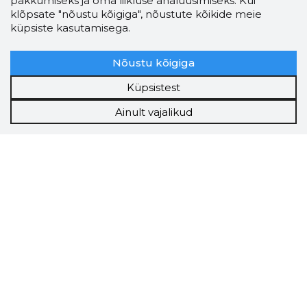
pakkumiseks ja oma liikluse analüüsimiseks. Kui
klõpsate "nõustu kõigiga", nõustute kõikide meie
küpsiste kasutamisega.
Nõustu kõigiga
Küpsistest
Ainult vajalikud
Storybook