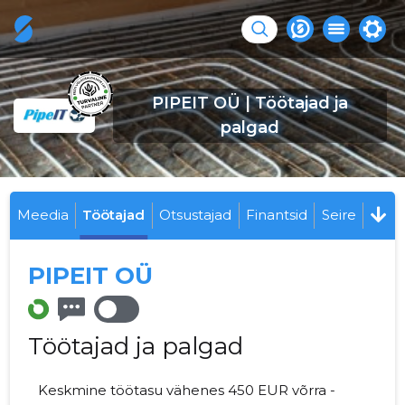
PIPEIT OÜ | Töötajad ja
palgad
Meedia
Töötajad
Otsustajad
Finantsid
Seire
PIPEIT OÜ
Töötajad ja palgad
Keskmine töötasu vähenes 450 EUR võrra -