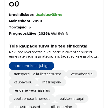
OÜ
Krediidiskoor:
Usaldusväärne
Maineskoor:
2890
Töötajaid:
6
Prognooskäive (2026):
663 868 €
Teie kaupade turvaline tee sihtkohta!
Pakume kvaliteetseid kaupade laialiveoteenuseid
erinevate veomasinatega, mis tagavad kiire ja ohutu
kohaletoimetamise.
auto rent koos juhiga
transpordi- ja kullerteenused
veovahendid
kaubavedu
masinapark
rendime veomasinaid
veoteenuse lahendus
pakkematerjal
jaotusteenused
utiliseerimine