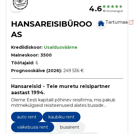
4.6
18 hinnangut
HANSAREISIBÜROO
Tartumaa
AS
Krediidiskoor:
Usaldusväärne
Maineskoor:
3500
Töötajaid:
6
Prognooskäive (2026):
249 536 €
Hansareisid - Teie muretu reisipartner
aastast 1994.
Oleme Eesti kapitalil põhinev reisifirma, mis pakub
mitmekülgseid reisiteenuseid alates busside
tellimisest kuni laeva-, lennu- ja bussipiletite,
majutuse, viisade ning reisikindlustuseni.
auto rent
kaubiku rent
väikebussi rent
bussirent