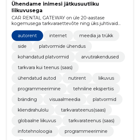
Ühendame inimesi jätkusuutliku
liikuvusega
CAR RENTAL GATEWAY on üle 20-aastase
kogemusega tarkvaraettevõte ning üks juhtivaid
autorendivahenduse tehnoloogia pakkujaid
maailmas.
autorent
internet
meedia ja trükk
side
platvormide ühendus
kohandatud platvormid
arvutirakendused
tarkvara kui teenus (saas)
ühendatud autod
nutirent
liikuvus
programmeerimine
tehniline ekspertiis
bränding
visuaalmeedia
platvormid
kliendirahulolu
tarkvarateenus(saas)
globaalne liikuvus
tarkvarateenus (saas)
infotehnoloogia
programmeerimine