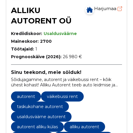
ALLIKU
Harjumaa
AUTORENT OÜ
Krediidiskoor:
Usaldusväärne
Maineskoor:
2700
Töötajaid:
1
Prognooskäive (2026):
26 980 €
Sinu teekond, meie sõiduk!
Sõidujagamine, autorent ja väikebussi rent – kõik
ühest kohast! Alliku Autorent teeb auto leidmise ja
rentimise mugavaks igas olukorras, pakkudes
mitmekesiseid sõidukivalikuid ja paindlikke rendiaegu.
autorent
väikebussi rent
taskukohane autorent
usaldusväärne autorent
autorent alliku külas
alliku autorent