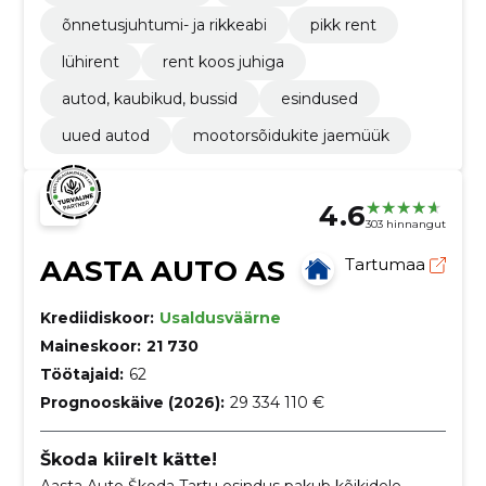
õnnetusjuhtumi- ja rikkeabi
pikk rent
lühirent
rent koos juhiga
autod, kaubikud, bussid
esindused
uued autod
mootorsõidukite jaemüük
4.6
303 hinnangut
AASTA AUTO AS
Tartumaa
Krediidiskoor:
Usaldusväärne
Maineskoor:
21 730
Töötajaid:
62
Prognooskäive (2026):
29 334 110 €
Škoda kiirelt kätte!
Aasta Auto Škoda Tartu esindus pakub kõikidele