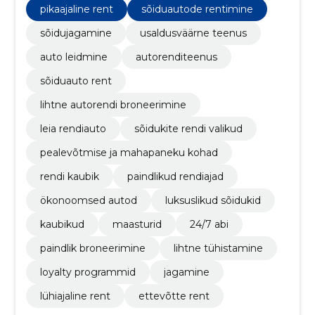
pikaajaline rent
sõiduautode rentimine
sõidujagamine
usaldusväärne teenus
auto leidmine
autorenditeenus
sõiduauto rent
lihtne autorendi broneerimine
leia rendiauto
sõidukite rendi valikud
pealevõtmise ja mahapaneku kohad
rendi kaubik
paindlikud rendiajad
ökonoomsed autod
luksuslikud sõidukid
kaubikud
maasturid
24/7 abi
paindlik broneerimine
lihtne tühistamine
loyalty programmid
jagamine
lühiajaline rent
ettevõtte rent