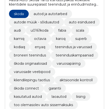
klientidele suurepärast teenindust ja erinõudmistega
vastavat varustust. Meil on laos olemas kõik vajalikud
mudelid ja varuosad ning tule proovisõidule, et näha
skoda
autod ja autotarbed
ja tunda seda erilist Škoda kogemust!
autode müük - sõiduautod
auto esindused
audi
u0161koda
fabia
scala
kamiq
octavia
karoq
superb
kodiaq
enyaq
teenindus ja varuosad
broneeri teenindus
teeninduskampaaniad
škoda originaalosad
varuosapäring
varuosade veebipood
kliendilepingu taotlus
aktsioonide kontroll
škoda connect
garantii
kasutatud autod
laoautod
liising
too olemasolev auto sissemaksuks