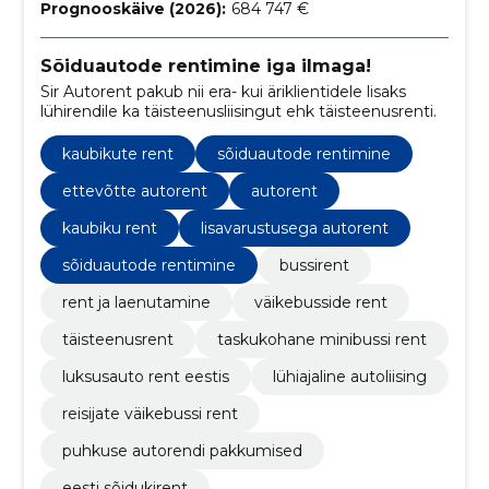
Prognooskäive (2026):
684 747 €
Sõiduautode rentimine iga ilmaga!
Sir Autorent pakub nii era- kui äriklientidele lisaks
lühirendile ka täisteenusliisingut ehk täisteenusrenti.
kaubikute rent
sõiduautode rentimine
ettevõtte autorent
autorent
kaubiku rent
lisavarustusega autorent
sõiduautode rentimine
bussirent
rent ja laenutamine
väikebusside rent
täisteenusrent
taskukohane minibussi rent
luksusauto rent eestis
lühiajaline autoliising
reisijate väikebussi rent
puhkuse autorendi pakkumised
eesti sõidukirent