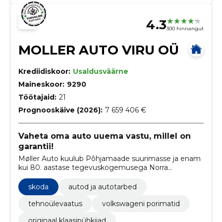
4.3
300 hinnangut
MOLLER AUTO VIRU OÜ
Krediidiskoor:
Usaldusväärne
Maineskoor:
9290
Töötajaid:
21
Prognooskäive (2026):
7 659 406 €
Vaheta oma auto uuema vastu, millel on
garantii!
Møller Auto kuulub Põhjamaade suurimasse ja enam
kui 80. aastase tegevuskogemusega Norra
automüügi pereettevõttesse Møller Mobility Group.
skoda
autod ja autotarbed
tehnoülevaatus
volkswageni porimatid
originaal klaasipühkijad