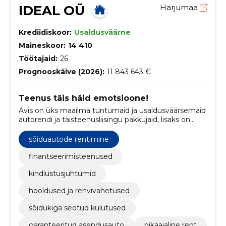
IDEAL OÜ
Harjumaa
Krediidiskoor:
Usaldusväärne
Maineskoor:
14 410
Töötajaid:
26
Prognooskäive (2026):
11 843 643 €
Teenus täis häid emotsioone!
Avis on üks maailma tuntumaid ja usaldusväärsemaid
autorendi ja täisteenusliisingu pakkujaid, lisaks on
ettevõte oma kvaliteedi ja kliendikeskse
lähenemisviisi tõttu tuntud ning on turuliider
sõiduautode rentimine
mitmetes piirkondades, sealhulgas Euroopas ja
Baltikumis.
finantseerimisteenused
kindlustusjuhtumid
hooldused ja rehvivahetused
sõidukiga seotud kulutused
garanteeritud asendusauto
pikaajaline rent