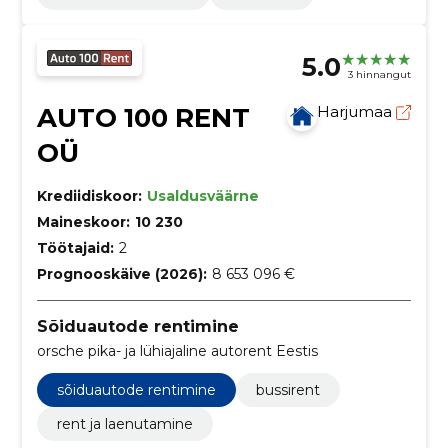
5.0
3 hinnangut
AUTO 100 RENT
Harjumaa
OÜ
Krediidiskoor:
Usaldusväärne
Maineskoor:
10 230
Töötajaid:
2
Prognooskäive (2026):
8 653 096 €
Sõiduautode rentimine
orsche pika- ja lühiajaline autorent Eestis
sõiduautode rentimine
bussirent
rent ja laenutamine