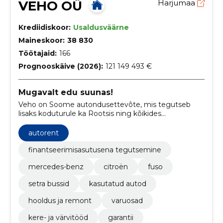
VEHO OÜ
Harjumaa
Krediidiskoor:
Usaldusväärne
Maineskoor:
38 830
Töötajaid:
166
Prognooskäive (2026):
121 149 493 €
Mugavalt edu suunas!
Veho on Soome autondusettevõte, mis tegutseb
lisaks koduturule ka Rootsis ning kõikides
Baltimaades. Lisaks kõrgklassilistele autodele,
tahame me pakkuda ka uudseid lahendusi ja
autorent
professionaalset teenindust.
finantseerimisasutusena tegutsemine
mercedes-benz
citroën
fuso
setra bussid
kasutatud autod
hooldus ja remont
varuosad
kere- ja värvitööd
garantii