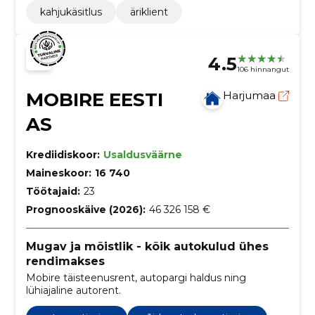
kahjukäsitlus
äriklient
4.5
106 hinnangut
MOBIRE EESTI
Harjumaa
AS
Krediidiskoor:
Usaldusväärne
Maineskoor:
16 740
Töötajaid:
23
Prognooskäive (2026):
46 326 158 €
Mugav ja mõistlik - kõik autokulud ühes
rendimakses
Mobire täisteenusrent, autopargi haldus ning
lühiajaline autorent.