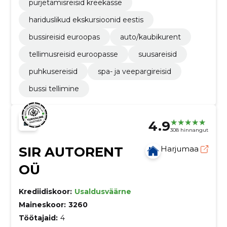
purjetamisreisid kreekasse
hariduslikud ekskursioonid eestis
bussireisid euroopas
auto/kaubikurent
tellimusreisid euroopasse
suusareisid
puhkusereisid
spa- ja veepargireisid
bussi tellimine
4.9
308 hinnangut
SIR AUTORENT
Harjumaa
OÜ
Krediidiskoor:
Usaldusväärne
Maineskoor:
3260
Töötajaid:
4