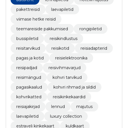
pakettreisid
laevapiletid
viimase hetke reisid
teemareiside pakkumised
rongipiletid
bussipiletid
reisikindlustus
reisitarvikud
reisikotid
reisiadapterid
pagas ja kotid
reisielektroonika
reisipadjad
reisivihmavarjud
reisimängud
kohvri tarvikud
pagasikaalud
kohvri rihmad ja sildid
kohvrikatted
reisikinkekaardid
reisiajakirjad
lennud
majutus
laevapiletid
luxury collection
estraveli kinkekaart
kuldkaart