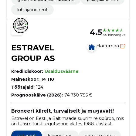
lühiajaline rent
4.5
166 hinnangut
ESTRAVEL
Harjumaa
GROUP AS
Krediidiskoor:
Usaldusväärne
Maineskoor:
14 110
Töötajaid:
124
Prognooskäive (2026):
74 730 795 €
Broneeri kiirelt, turvaliselt ja mugavalt!
Estravel on Eesti ja Baltimaade suurim reisibüroo, mis
on turismiturul tegutsenud alates 1988. aastast.
autorent
lennupiletid
hotellimajutus