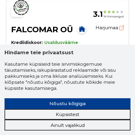
3.1
14 hinnangut
FALCOMAR OÜ
Harjumaa
Krediidiskoor:
Usaldusväärne
Maineskoor:
2600
Hindame teie privaatsust
Töötajaid:
1
Kasutame küpsiseid teie sirvimiskogemuse
Prognooskäive (2026):
36 177 €
täiustamiseks, isikupärastatud reklaamide või sisu
pakkumiseks ja oma liikluse analüüsimiseks. Kui
AUTORENT BULVAR TALLINN
klõpsate "nõustu kõigiga", nõustute kõikide meie
küpsiste kasutamisega.
Kui soovid rentida kvaliteetset autot, väikebussi või
kaubikut soodsa hinnaga, siis tutvu palun Bulvar
Autorent rendiautode ja sooduspakkumistega
Nõustu kõigiga
www.bulvar.ee
kaubiku rent
balti autorent
Küpsistest
minibussi rent
juhiga autorent
Ainult vajalikud
autorent
sõiduautode rentimine