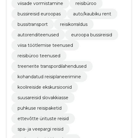
viisade vormistamine
reisibüroo
bussireisid euroopas
auto/kaubiku rent
bussitransport
reisikorraldus
autorenditeenused
euroopa bussireisid
viisa töötlemise teenused
reisibüroo teenused
treenerite transpordilahendused
kohandatud reisiplaneerimine
koolireiside ekskursioonid
suusareisid slovakkiasse
puhkuse reisipaketid
ettevõtte ürituste reisid
spa- ja veepargi reisid