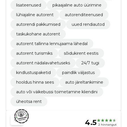
lisateenused
pikaajaline auto üürimine
lühiajaline autorent
autorenditeenused
autorendi pakkumised
uued rendiautod
taskukohane autorent
autorent tallinna lennujaama lähedal
autorent turismiks
sõidukirent eestis
autorent nädalavahetuseks
24/7 tugi
kindlustuspaketid
paindlik väljastus
hooldus hinna sees
auto järeltankimine
auto või väikebussi toimetamine kliendini
üheotsa rent
4.5
2 hinnangut