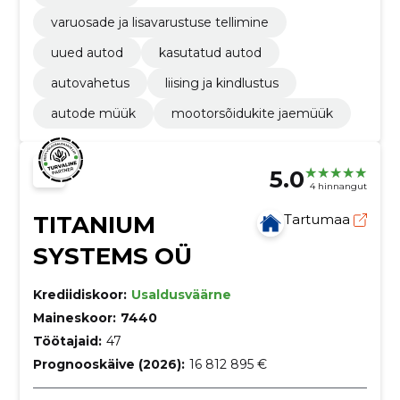
varuosade ja lisavarustuse tellimine
uued autod
kasutatud autod
autovahetus
liising ja kindlustus
autode müük
mootorsõidukite jaemüük
5.0
4 hinnangut
TITANIUM
Tartumaa
SYSTEMS OÜ
Krediidiskoor:
Usaldusväärne
Maineskoor:
7440
Töötajaid:
47
Prognooskäive (2026):
16 812 895 €