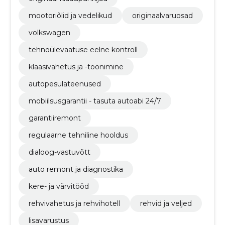
mootoriõlid ja vedelikud
originaalvaruosad
volkswagen
tehnoülevaatuse eelne kontroll
klaasivahetus ja -toonimine
autopesulateenused
mobiilsusgarantii - tasuta autoabi 24/7
garantiiremont
regulaarne tehniline hooldus
dialoog-vastuvõtt
auto remont ja diagnostika
kere- ja värvitööd
rehvivahetus ja rehvihotell
rehvid ja veljed
lisavarustus