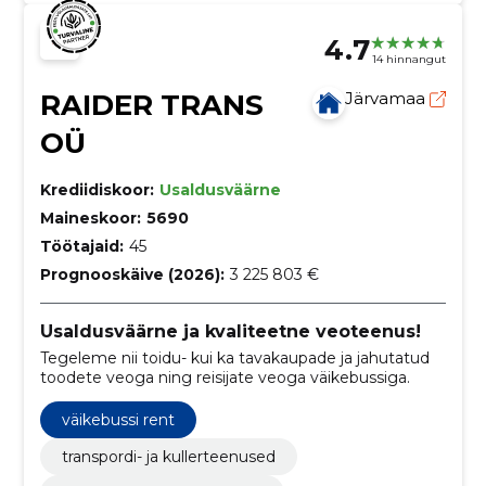
4.7
14 hinnangut
RAIDER TRANS
Järvamaa
OÜ
Krediidiskoor:
Usaldusväärne
Maineskoor:
5690
Töötajaid:
45
Prognooskäive (2026):
3 225 803 €
Usaldusväärne ja kvaliteetne veoteenus!
Tegeleme nii toidu- kui ka tavakaupade ja jahutatud
toodete veoga ning reisijate veoga väikebussiga.
väikebussi rent
transpordi- ja kullerteenused