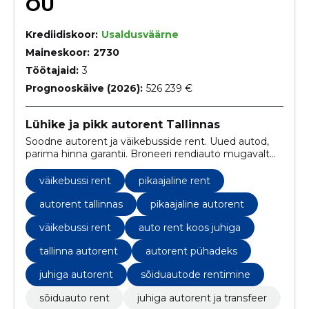
OÜ
Krediidiskoor:
Usaldusväärne
Maineskoor:
2730
Töötajaid:
3
Prognooskäive (2026):
526 239 €
Lühike ja pikk autorent Tallinnas
Soodne autorent ja väikebusside rent. Uued autod,
parima hinna garantii. Broneeri rendiauto mugavalt
internetis!
väikebussi rent
pikaajaline rent
autorent tallinnas
pikaajaline autorent
väikebussi rent
auto rent koos juhiga
tallinna autorent
autorent pühadeks
juhiga autorent
sõiduautode rentimine
sõiduauto rent
juhiga autorent ja transfeer