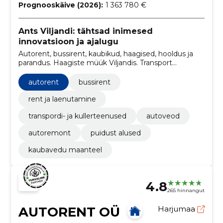
Prognooskäive (2026):
1 363 780 €
Ants Viljandi: tähtsad inimesed
innovatsioon ja ajalugu
Autorent, bussirent, kaubikud, haagised, hooldus ja
parandus. Haagiste müük Viljandis. Transport
maanteel peamine suund Eesti-Soome-Viljandi.
autorent
bussirent
rent ja laenutamine
transpordi- ja kullerteenused
autoveod
autoremont
puidust alused
kaubavedu maanteel
4.8
265 hinnangut
AUTORENT OÜ
Harjumaa