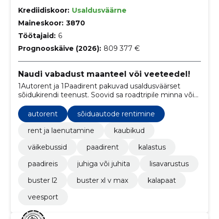
Krediidiskoor:
Usaldusväärne
Maineskoor:
3870
Töötajaid:
6
Prognooskäive (2026):
809 377 €
Naudi vabadust maanteel või veeteedel!
1Autorent ja 1Paadirent pakuvad usaldusväärset
sõidukirendi teenust. Soovid sa roadtripile minna või
hoopis sõpradega kala püüdma - meil on sulle selleks
õiged vahendid!
autorent
sõiduautode rentimine
rent ja laenutamine
kaubikud
väikebussid
paadirent
kalastus
paadireis
juhiga või juhita
lisavarustus
buster l2
buster xl v max
kalapaat
veesport