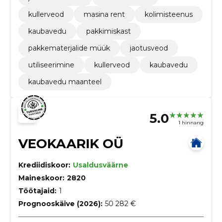
kullerveod
masina rent
kolimisteenus
kaubavedu
pakkimiskast
pakkematerjalide müük
jaotusveod
utiliseerimine
kullerveod
kaubavedu
kaubavedu maanteel
5.0
1 hinnang
VEOKAARIK OÜ
Krediidiskoor:
Usaldusväärne
Maineskoor:
2820
Töötajaid:
1
Prognooskäive (2026):
50 282 €