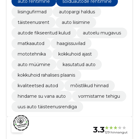
auto rentimine
sõiduautode rentimine
liisingufirmad
autopargi haldus
täisteenusrent
auto liisimine
autode fikseeritud kulud
autoelu mugavus
matkaautod
haagissuvilad
mototehnika
kokkuhoid ajast
auto müümine
kasutatud auto
kokkuhoid rahalises plaanis
kvaliteetsed autod
mõistlikud hinnad
hindame su vana auto
vormistame tehigu
uus auto täisteenusrendiga
3.3
129 hinnangut