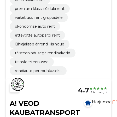
premium klassi sõiduki rent
väikebussi rent gruppidele
ökonoomse auto rent
ettevõtte autopargi rent
lühiajalised ärirendi liisingud
täisteenindusega rendipaketid
transfeerteenused
rendiauto perepuhkuseks
4.7
9 hinnangut
A! VEOD
Harjumaa
KAUBATRANSPORT