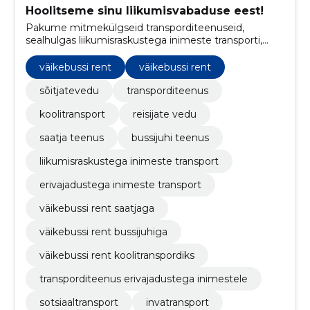
Hoolitseme sinu liikumisvabaduse eest!
Pakume mitmekülgseid transporditeenuseid,
sealhulgas liikumisraskustega inimeste transporti,
erivajadustega inimeste transporti, koolitransporti,
reisijate vedu ja väikebussi renti.
väikebussi rent
väikebussi rent
sõitjatevedu
transporditeenus
koolitransport
reisijate vedu
saatja teenus
bussijuhi teenus
liikumisraskustega inimeste transport
erivajadustega inimeste transport
väikebussi rent saatjaga
väikebussi rent bussijuhiga
väikebussi rent koolitranspordiks
transporditeenus erivajadustega inimestele
sotsiaaltransport
invatransport