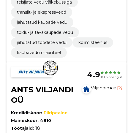
reisijate vedu väikebussiga
transiit- ja ekspressveod
jahutatud kaupade vedu
toidu- ja tavakaupade vedu
jahutatud toodete vedu
kolimisteenus
kaubavedu maanteel
4.9
108 hinnangut
ANTS VILJANDI
Viljandimaa
OÜ
Krediidiskoor:
Piiripealne
Maineskoor:
4810
Töötajaid:
18