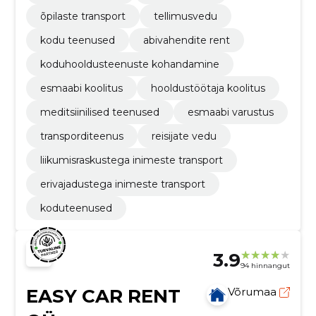
õpilaste transport
tellimusvedu
kodu teenused
abivahendite rent
koduhooldusteenuste kohandamine
esmaabi koolitus
hooldustöötaja koolitus
meditsiinilised teenused
esmaabi varustus
transporditeenus
reisijate vedu
liikumisraskustega inimeste transport
erivajadustega inimeste transport
koduteenused
3.9
94 hinnangut
EASY CAR RENT
Võrumaa