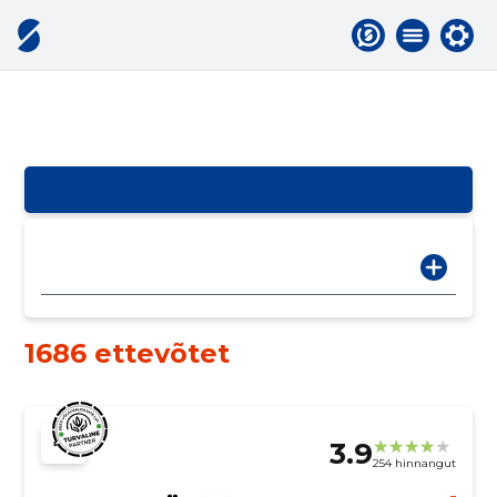
1686 ettevõtet
3.9
254 hinnangut