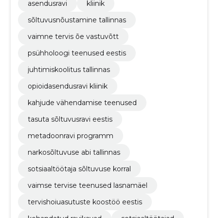
asendusravi
kliinik
sõltuvusnõustamine tallinnas
vaimne tervis õe vastuvõtt
psühholoogi teenused eestis
juhtimiskoolitus tallinnas
opioidasendusravi kliinik
kahjude vähendamise teenused
tasuta sõltuvusravi eestis
metadoonravi programm
narkosõltuvuse abi tallinnas
sotsiaaltöötaja sõltuvuse korral
vaimse tervise teenused lasnamäel
tervishoiuasutuste koostöö eestis