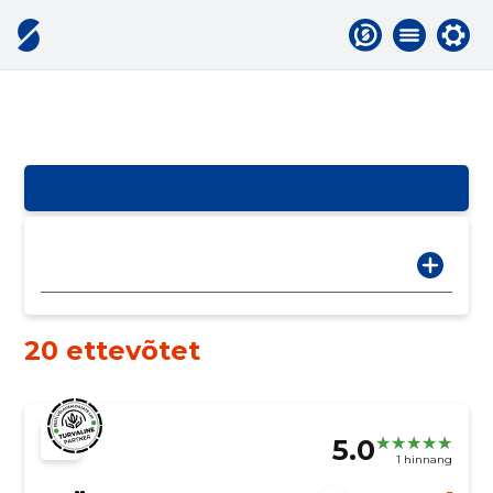
20 ettevõtet
5.0
1 hinnang