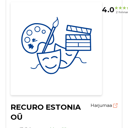
4.0
2 hinna
RECURO ESTONIA
Harjumaa
OÜ