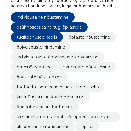
psühhosotsiaalne tugi õpilastele, tugiteenused koolis,
kaasava hariduse toetus, karjäärinõustamine, õpiabi,
akadeemiline nõustamine, üleminekutoetus (kooli-
või õppeetappide vahetus), õpimotivatsiooni
individuaalne nõustamine
toetamine, kriisinõustamine koolikeskkonnas,
individuaalne nõustamine
psühhosotsiaalne tugi õpilastele
tugiteenused koolis
õpilaste nõustamine
õpivajaduste hindamine
individuaalsete õppekavade koostamine
grupinõustamine
vanemate nõustamine
õpetajate nõustamine
töötoad ja seminarid hariduse toetuseks
kriisinõustamine koolikeskkonnas
õpimotivatsiooni toetamine
üleminekutoetus (kooli- või õppeetappide vahe
tus)
akadeemiline nõustamine
õpiabi