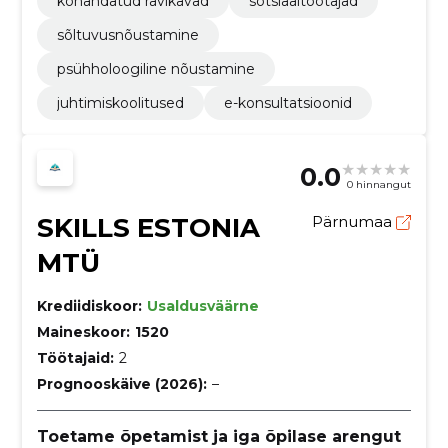
kohandatud ravikavad
sotsiaaltöötajad
sõltuvusnõustamine
psühholoogiline nõustamine
juhtimiskoolitused
e-konsultatsioonid
0.0
0 hinnangut
SKILLS ESTONIA
Pärnumaa
MTÜ
Krediidiskoor:
Usaldusväärne
Maineskoor:
1520
Töötajaid:
2
Prognooskäive (2026):
–
Toetame õpetamist ja iga õpilase arengut