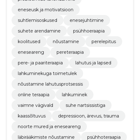
eneseusk ja motivatsioon
suhtlemisoskused
enesejuhtimine
suhete arendamine
psühhoeraapia
koolitused
nõustamine
perelepitus
eneseareng
pereteraapia
pere- ja paariteraapia
lahutus ja lapsed
lahkuminekuga toimetulek
nõustamine lahutusprotsessis
online teraapia
lahkuminek
vaimne vägivald
suhe nartsissistiga
kaassõltuvus
depressioon, ärevus, trauma
noorte mured ja eneseareng
läbirääkimiste nõustamine
psühhoteraapia