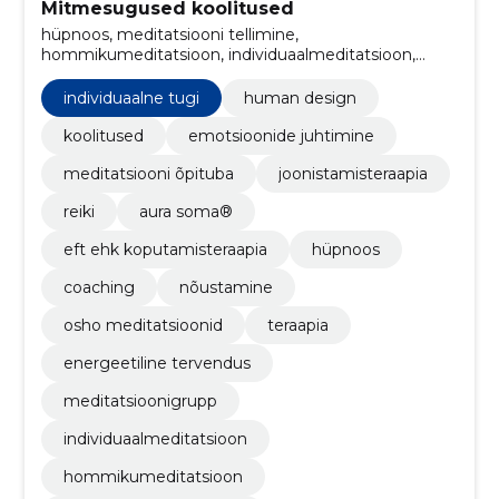
Mitmesugused koolitused
hüpnoos, meditatsiooni tellimine,
hommikumeditatsioon, individuaalmeditatsioon,
meditatsioonigrupp, energeetiline tervendus,
teraapia, osho meditatsioonid, nõustamine, coaching
individuaalne tugi
human design
koolitused
emotsioonide juhtimine
meditatsiooni õpituba
joonistamisteraapia
reiki
aura soma®
eft ehk koputamisteraapia
hüpnoos
coaching
nõustamine
osho meditatsioonid
teraapia
energeetiline tervendus
meditatsioonigrupp
individuaalmeditatsioon
hommikumeditatsioon