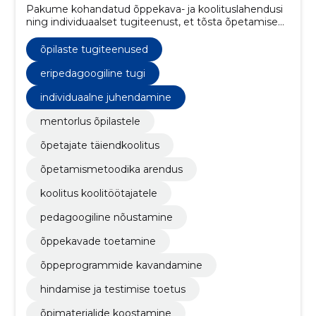
Pakume kohandatud õppekava- ja koolituslahendusi
ning individuaalset tugiteenust, et tõsta õpetamise
kvaliteeti ja õpilaste õpitulemusi.
õpilaste tugiteenused
eripedagoogiline tugi
individuaalne juhendamine
mentorlus õpilastele
õpetajate täiendkoolitus
õpetamismetoodika arendus
koolitus koolitöötajatele
pedagoogiline nõustamine
õppekavade toetamine
õppeprogrammide kavandamine
hindamise ja testimise toetus
õpimaterjalide koostamine