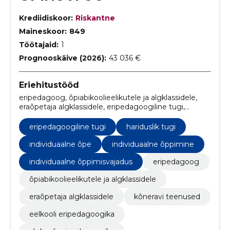
Krediidiskoor:
Riskantne
Maineskoor:
849
Töötajaid:
1
Prognooskäive (2026):
43 036 €
Eriehitustööd
eripedagoog, õpiabikoolieelikutele ja algklassidele,
eraõpetaja algklassidele, eripedagoogiline tugi,
kõneravi teenused, eelkooli eripedagoogika, algkooli
eripedagoogika, lastele mõeldud eratunnid, lapse
eripedagoogiline tugi
hariduslik tugi
arengu spetsialistid, hariduslik tugi lastele
individuaalne õpe
individuaalne õppimine
individuaalne õppimisvajadus
eripedagoog
õpiabikoolieelikutele ja algklassidele
eraõpetaja algklassidele
kõneravi teenused
eelkooli eripedagoogika