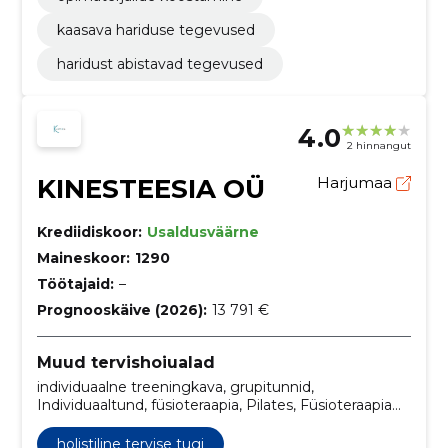
kaasava hariduse tegevused
haridust abistavad tegevused
4.0
2 hinnangut
KINESTEESIA OÜ
Harjumaa
Krediidiskoor:
Usaldusväärne
Maineskoor:
1290
Töötajaid:
–
Prognooskäive (2026):
13 791 €
Muud tervishoiualad
individuaalne treeningkava, grupitunnid,
Individuaaltund, füsioteraapia, Pilates, Füsioteraapia
koduvisiit, Füsioteraapia stuudios, Füsioteraapia
kontoris, Pilatese grupitunnid, Pilatese duotund
holistiline tervise tugi