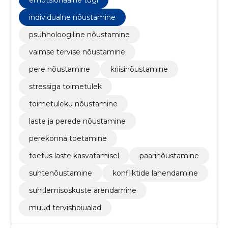
emotsionaalne tugi
tasakaalu.
individualne nõustamine
psühholoogiline nõustamine
vaimse tervise nõustamine
pere nõustamine
kriisinõustamine
stressiga toimetulek
toimetuleku nõustamine
laste ja perede nõustamine
perekonna toetamine
toetus laste kasvatamisel
paarinõustamine
suhtenõustamine
konfliktide lahendamine
suhtlemisoskuste arendamine
muud tervishoiualad