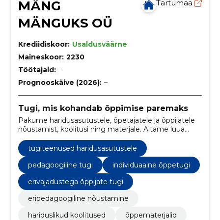
MÄNG
Tartumaa
MÄNGUKS OÜ
Krediidiskoor:
Usaldusväärne
Maineskoor:
2230
Töötajaid:
–
Prognooskäive (2026):
–
Tugi, mis kohandab õppimise paremaks
Pakume haridusasutustele, õpetajatele ja õppijatele
nõustamist, koolitusi ning materjale. Aitame luua
paremini kohandatud õpikeskkonna ja sihipärase toe.
tugiteenused haridusasutustele
pedagoogiline tugi
individuaalne õppetugi
erivajadustega õppijate tugi
eripedagoogiline nõustamine
hariduslikud koolitused
õppematerjalid