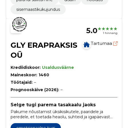
sisemaastikukujundus
5.0
1 hinnang
GLY ERAPRAKSIS
Tartumaa
OÜ
Krediidiskoor:
Usaldusväärne
Maineskoor:
1460
Töötajaid:
–
Prognooskäive (2026):
–
Selge tugi parema tasakaalu jaoks
Pakume nõustamist üksikisikutele, paaridele ja
peredele, et toetada heaolu, suhteid ja igapäevast
toimetulekut. Aitame leida praktilisi lahendusi
keerulistes olukordades ja tugevdada sisemist