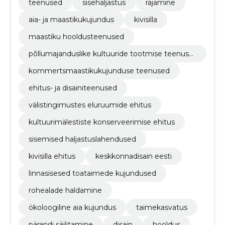
teenused
sisehaljastus
rajamine
aia- ja maastikukujundus
kivisilla
maastiku hooldusteenused
põllumajanduslike kultuuride tootmise teenuse
d
kommertsmaastikukujunduse teenused
ehitus- ja disainiteenused
välistingimustes eluruumide ehitus
kultuurimälestiste konserveerimise ehitus
sisemised haljastuslahendused
kivisilla ehitus
keskkonnadisain eesti
linnasisesed toataimede kujundused
rohealade haldamine
ökoloogiline aia kujundus
taimekasvatus
pärandi säilitamine
disain
hooldus