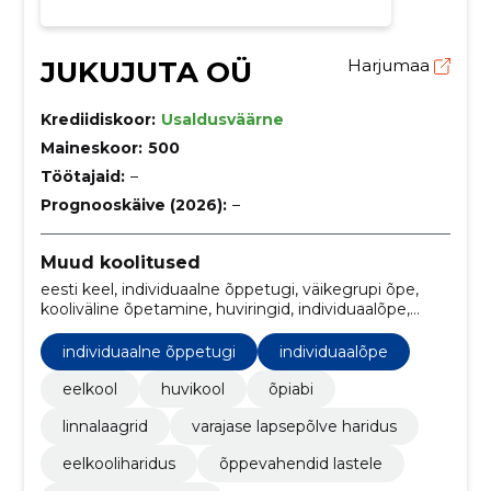
JUKUJUTA OÜ
Harjumaa
Krediidiskoor:
Usaldusväärne
Maineskoor:
500
Töötajaid:
–
Prognooskäive (2026):
–
Muud koolitused
eesti keel, individuaalne õppetugi, väikegrupi õpe,
kooliväline õpetamine, huviringid, individuaalõpe,
huvikool, keskkonnateadlikkus, Liiklusohutus, Loovus
individuaalne õppetugi
individuaalõpe
eelkool
huvikool
õpiabi
linnalaagrid
varajase lapsepõlve haridus
eelkooliharidus
õppevahendid lastele