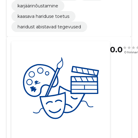
karjäärinõustamine
kaasava hariduse toetus
haridust abistavad tegevused
0.0
0 hinna