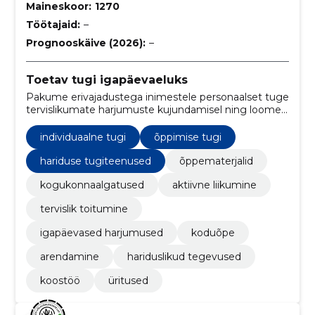
Maineskoor:
1270
Töötajaid:
–
Prognooskäive (2026):
–
Toetav tugi igapäevaeluks
Pakume erivajadustega inimestele personaalset tuge
tervislikumate harjumuste kujundamisel ning loome
õppematerjale ja tegevusi õppimise ja heaolu
toetamiseks.
individuaalne tugi
õppimise tugi
hariduse tugiteenused
õppematerjalid
kogukonnaalgatused
aktiivne liikumine
tervislik toitumine
igapäevased harjumused
koduõpe
arendamine
hariduslikud tegevused
koostöö
üritused