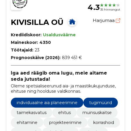
4.3
35 hinnangut
KIVISILLA OÜ
Harjumaa
Krediidiskoor:
Usaldusväärne
Maineskoor:
4350
Töötajaid:
23
Prognooskäive (2026):
839 451 €
Iga aed räägib oma lugu, meie aitame
seda jutustada!
Oleme spetsialiseerunud aia- ja maastikukujunduse,
ehituse ning hoolduse valdkonnas.
individuaalne aia planeerimine
tugimüürid
taimekasvatus
ehitus
muinsuskaitse
ehitamine
projekteerimine
korrashoid