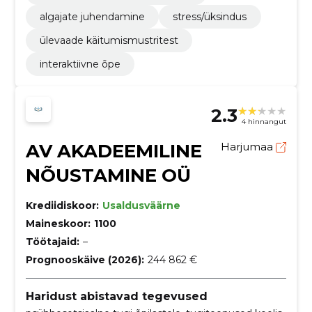
algajate juhendamine
stress/üksindus
ülevaade käitumismustritest
interaktiivne õpe
2.3
4 hinnangut
AV AKADEEMILINE
Harjumaa
NÕUSTAMINE OÜ
Krediidiskoor:
Usaldusväärne
Maineskoor:
1100
Töötajaid:
–
Prognooskäive (2026):
244 862 €
Haridust abistavad tegevused