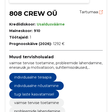
808 CREW OÜ
Tartumaa
Krediidiskoor:
Usaldusväärne
Maineskoor:
910
Töötajaid:
1
Prognooskäive (2026):
1292 €
Muud tervishoiualad
vaimse tervise toetamine, probleemide lahendamine,
eneseusk ja motivatsioon, suhtlemisoskused,
enesejuhtimine, suhete arendamine, psühhoeraapia,
Koolitused, nõustamine, perelepitus
individuaalne teraapia
individuaalne nõustamine
tugi laste kasvatamisel
vaimse tervise toetamine
probleemide lahendamine