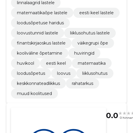
linnalaagrid lastele
matemaatikaõpe lastele
eesti keel lastele
loodusõpetuse haridus
loovustunnid lastele
liiklusohutus lastele
finantskirjaoskus lastele
väikegrupi õpe
kooliväline õpetamine
huviringid
huvikool
eesti keel
matemaatika
loodusõpetus
loovus
liiklusohutus
keskkonnateadlikkus
rahatarkus
muud koolitused
0.0
0 hinna