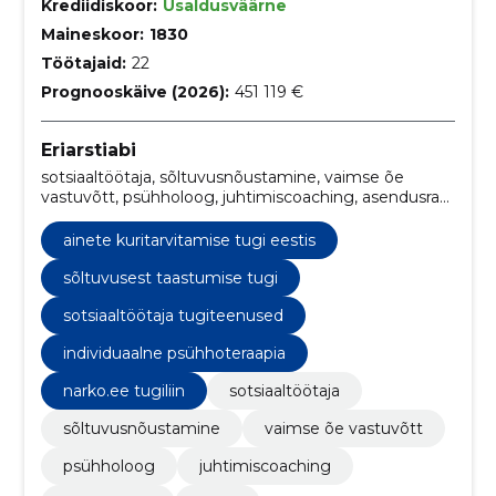
Krediidiskoor:
Usaldusväärne
Maineskoor:
1830
Töötajaid:
22
Prognooskäive (2026):
451 119 €
Eriarstiabi
sotsiaaltöötaja, sõltuvusnõustamine, vaimse õe
vastuvõtt, psühholoog, juhtimiscoaching, asendusravi,
kliinik, sõltuvusnõustamine Tallinnas, vaimne tervis õe
vastuvõtt, psühholoogi teenused Eestis
ainete kuritarvitamise tugi eestis
sõltuvusest taastumise tugi
sotsiaaltöötaja tugiteenused
individuaalne psühhoteraapia
narko.ee tugiliin
sotsiaaltöötaja
sõltuvusnõustamine
vaimse õe vastuvõtt
psühholoog
juhtimiscoaching