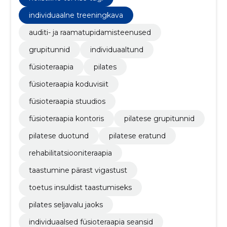
individuaalne treeningkava
auditi- ja raamatupidamisteenused
grupitunnid
individuaaltund
füsioteraapia
pilates
füsioteraapia koduvisiit
füsioteraapia stuudios
füsioteraapia kontoris
pilatese grupitunnid
pilatese duotund
pilatese eratund
rehabilitatsiooniteraapia
taastumine pärast vigastust
toetus insuldist taastumiseks
pilates seljavalu jaoks
individuaalsed füsioteraapia seansid