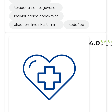
terapeutilised tegevused
individuaalsed õppekavad
akadeemiline rikastamine
koduõpe
4.0
2 hinna