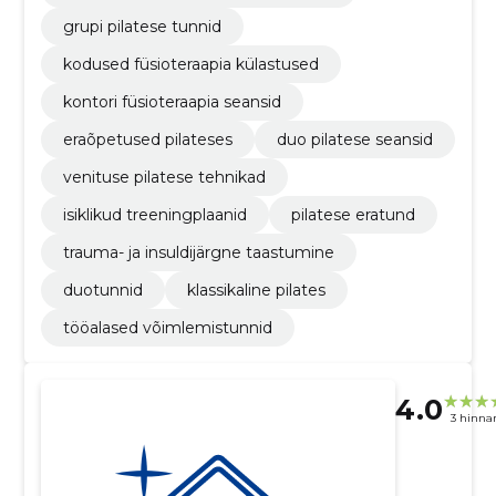
grupi pilatese tunnid
kodused füsioteraapia külastused
kontori füsioteraapia seansid
eraõpetused pilateses
duo pilatese seansid
venituse pilatese tehnikad
isiklikud treeningplaanid
pilatese eratund
trauma- ja insuldijärgne taastumine
duotunnid
klassikaline pilates
tööalased võimlemistunnid
4.0
3 hinna