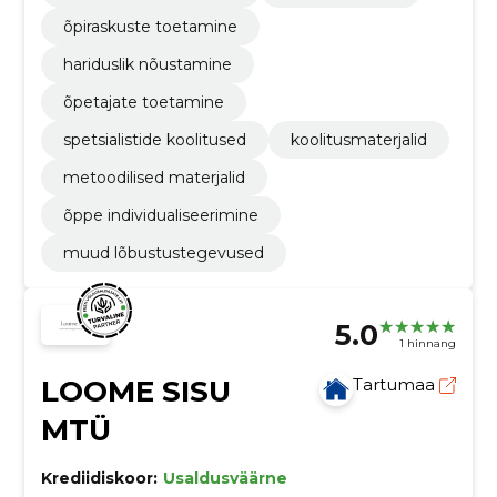
õpiraskuste toetamine
hariduslik nõustamine
õpetajate toetamine
spetsialistide koolitused
koolitusmaterjalid
metoodilised materjalid
õppe individualiseerimine
muud lõbustustegevused
5.0
1 hinnang
LOOME SISU
Tartumaa
MTÜ
Krediidiskoor:
Usaldusväärne