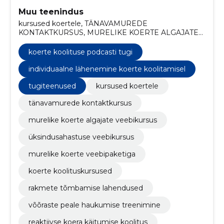
Muu teenindus
kursused koertele, TÄNAVAMUREDE
KONTAKTKURSUS, MURELIKE KOERTE ALGAJATE
VEEBIKURSUS, ÜKSINDUSAHASTUSE
VEEBIKURSUS, MURELIKE KOERTE
koerte koolituse podcasti tugi
VEEBIPAKETIGA, koerte koolituskursused, rakmete
tõmbamise lahendused, võõraste peale haukumise
individuaalne lähenemine koerte koolitamisel
treenimine, reaktiivse koera käitumise koolitus,
tugiteenused
kursused koertele
koerte online-koolitus algajatele
tänavamurede kontaktkursus
murelike koerte algajate veebikursus
üksindusahastuse veebikursus
murelike koerte veebipaketiga
koerte koolituskursused
rakmete tõmbamise lahendused
võõraste peale haukumise treenimine
reaktiivse koera käitumise koolitus