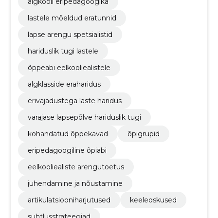
algkooli eripedagoogika
lastele mõeldud eratunnid
lapse arengu spetsialistid
hariduslik tugi lastele
õppeabi eelkooliealistele
algklasside eraharidus
erivajadustega laste haridus
varajase lapsepõlve hariduslik tugi
kohandatud õppekavad
õpigrupid
eripedagoogiline õpiabi
eelkooliealiste arengutoetus
juhendamine ja nõustamine
artikulatsiooniharjutused
keeleoskused
suhtlusstrateegiad