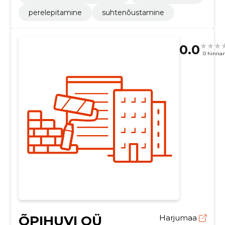
perelepitamine
suhtenõustamine
0.0
0 hinna
ÕPIHUVI OÜ
Harjumaa