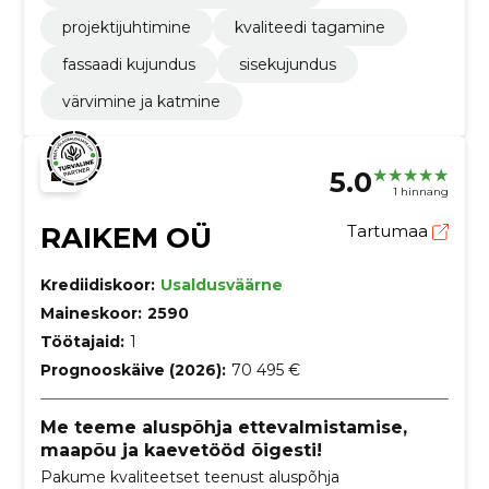
projektijuhtimine
kvaliteedi tagamine
fassaadi kujundus
sisekujundus
värvimine ja katmine
5.0
1 hinnang
RAIKEM OÜ
Tartumaa
Krediidiskoor:
Usaldusväärne
Maineskoor:
2590
Töötajaid:
1
Prognooskäive (2026):
70 495 €
Me teeme aluspõhja ettevalmistamise,
maapõu ja kaevetööd õigesti!
Pakume kvaliteetset teenust aluspõhja