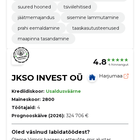
ne
suured hooned
tsiviilehitised
jäätmemajandus
sisemine lammutamine
prahi eemaldamine
taaskasutusteenused
maapinna tasandamine
4.8
4 hinnangut
JKSO INVEST OÜ
Harjumaa
Krediidiskoor:
Usaldusväärne
Maineskoor:
2800
Töötajaid:
4
Prognooskäive (2026):
324 706 €
Oled väsinud labidatöödest?
Oleme Viimsis baseeruv ettevõte, mis alustas