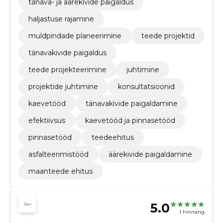
tänava- ja äärekivide paigaldus
haljastuse rajamine
muldpindade planeerimine
teede projektid
tänavakivide paigaldus
teede projekteerimine
juhtimine
projektide juhtimine
konsultatsioonid
kaevetööd
tänavakivide paigaldamine
efektiivsus
kaevetööd ja pinnasetööd
pinnasetööd
teedeehitus
asfalteerimistööd
äärekivide paigaldamine
maanteede ehitus
5.0
1 hinnang