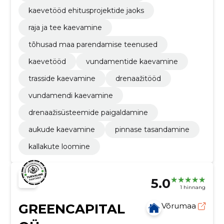
kaevetööd ehitusprojektide jaoks
raja ja tee kaevamine
tõhusad maa parendamise teenused
kaevetööd
vundamentide kaevamine
trasside kaevamine
drenaažitööd
vundamendi kaevamine
drenaažisüsteemide paigaldamine
aukude kaevamine
pinnase tasandamine
kallakute loomine
5.0
1 hinnang
GREENCAPITAL
Võrumaa