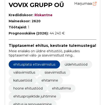
VOVIX GRUPP OÜ
Harjumaa
Krediidiskoor:
Riskantne
Maineskoor:
2620
Töötajaid:
1
Prognooskäive (2026):
44 240 €
Tipptasemel ehitus, kestvate tulemustega!
Meie erialaks on üldine ehitustöö, pakkudes
tipptasemel välis- ja siseviimistlust ning
katusepaigaldusteenuseid.
ehitusplatsi ettevalmistus
üldehitustööd
välisviimistlus
siseviimistlus
katusetööd
ehitamine
hoone ehitustööd
ehitusfirma
ehitusprojektide juhtimine
ehitus ja renoveerimine