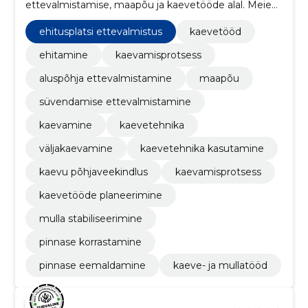
ettevalmistamise, maapõu ja kaevetööde alal. Meie
meeskonnas on väga kogenud eksperdid, kes
suudavad pakkuda teile parimaid lahendusi.
ehitusplatsi ettevalmistus
kaevetööd
ehitamine
kaevamisprotsess
aluspõhja ettevalmistamine
maapõu
süvendamise ettevalmistamine
kaevamine
kaevetehnika
väljakaevamine
kaevetehnika kasutamine
kaevu põhjaveekindlus
kaevamisprotsess
kaevetööde planeerimine
mulla stabiliseerimine
pinnase korrastamine
pinnase eemaldamine
kaeve- ja mullatööd