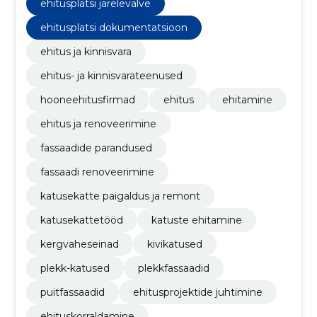
ehitusplatsi järelevalve
ehitusplatsi dokumentatsioon
ehitus ja kinnisvara
ehitus- ja kinnisvarateenused
hooneehitusfirmad
ehitus
ehitamine
ehitus ja renoveerimine
fassaadide parandused
fassaadi renoveerimine
katusekatte paigaldus ja remont
katusekattetööd
katuste ehitamine
kergvaheseinad
kivikatused
plekk-katused
plekkfassaadid
puitfassaadid
ehitusprojektide juhtimine
ehituskorraldamine