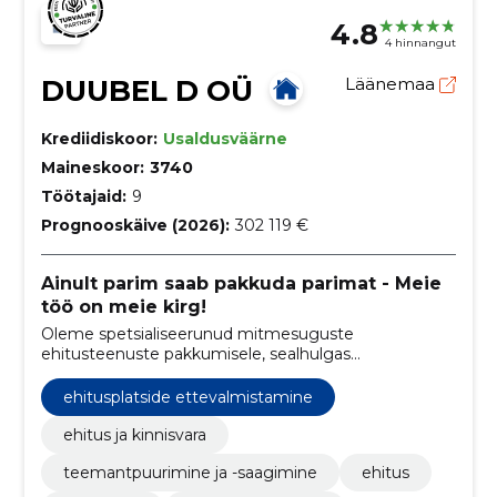
4.8
4 hinnangut
DUUBEL D OÜ
Läänemaa
Krediidiskoor:
Usaldusväärne
Maineskoor:
3740
Töötajaid:
9
Prognooskäive (2026):
302 119 €
Ainult parim saab pakkuda parimat - Meie
töö on meie kirg!
Oleme spetsialiseerunud mitmesuguste
ehitusteenuste pakkumisele, sealhulgas
teemantpuurimine, lammutustööd, prügivedu ja
veoteenused
ehitusplatside ettevalmistamine
ehitus ja kinnisvara
teemantpuurimine ja -saagimine
ehitus