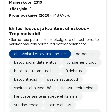
Maineskoor:
2310
Töötajaid:
5
Prognooskäive (2026):
148 676 €
Ehitus, loovus ja kvaliteet üheskoos -
Trepimeistrid!
Oleme Teie partner mitmekülgsete ehitusteenuste
valdkonnas, mis hõlmavad betoonpõrandate,
vundamentide, üldehituse, betoontreppide ja
betoonaedade rajamist.
ehitusplatsi ettevalmistamine
betoonaiad
betoonpõrandate ehitus
vundamenditööd
betoonist tasanduskihid
üldehitus
betoontrepid
siseviimistlustööd
sanitaartehnilised töö
katuste ehitamine
kandvate seinte ja lagede ehitamine
vundamendid
seinte ehitus