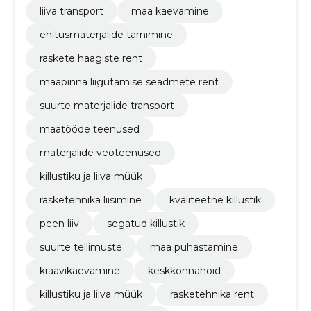
liiva transport
maa kaevamine
ehitusmaterjalide tarnimine
raskete haagiste rent
maapinna liigutamise seadmete rent
suurte materjalide transport
maatööde teenused
materjalide veoteenused
killustiku ja liiva müük
rasketehnika liisimine
kvaliteetne killustik
peen liiv
segatud killustik
suurte tellimuste
maa puhastamine
kraavikaevamine
keskkonnahoid
killustiku ja liiva müük
rasketehnika rent