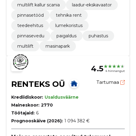
multilift kallur scania
laadur-ekskavaator
pinnasetööd
tehnika rent
teedeehitus
lumekoristus
pinnasevedu
paigaldus
puhastus
multilift
masinapark
4.5
4 hinnangut
RENTEKS OÜ
Tartumaa
Krediidiskoor:
Usaldusväärne
Maineskoor:
2770
Töötajaid:
6
Prognooskäive (2026):
1 094 382 €