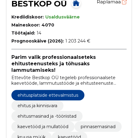
BESTKOP OÜ
Raplamaa
Krediidiskoor:
Usaldusväärne
Maineskoor:
4070
Töötajaid:
14
Prognooskäive (2026):
1 203 244 €
Parim valik professionaalseteks
ehitusteenusteks ja tõhusaks
lammutamiseks!
Ettevõte Bestkop OÜ tegeleb professionaalsete
kaevetööde, lammutustööde ja ehitusteenuste
pakkumisega
ehitusplatside ettevalmistus
ehitus ja kinnisvara
ehitusmasinad ja -tööriistad
kaevetööd ja mullatööd
pinnasemasinad
kruusa müük
kaevetööd