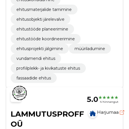
ehitusmaterjalide tarnimine
ehitusobjekti järelevalve
ehitustööde planeerimine
ehitustööde koordineerimine
ehitusprojekti jälgimine
müüriladumine
vundamendi ehitus
profiilplekk- ja kivikatuste ehitus
fassaadide ehitus
5.0
4 hinnangut
LAMMUTUSPROFF
Harjumaa
OÜ