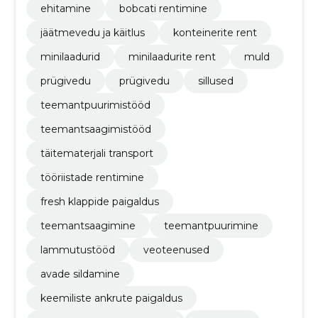
ehitamine
bobcati rentimine
jäätmevedu ja käitlus
konteinerite rent
minilaadurid
minilaadurite rent
muld
prügivedu
prügivedu
sillused
teemantpuurimistööd
teemantsaagimistööd
täitematerjali transport
tööriistade rentimine
fresh klappide paigaldus
teemantsaagimine
teemantpuurimine
lammutustööd
veoteenused
avade sildamine
keemiliste ankrute paigaldus