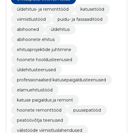
üldehitus- ja remonttööd
katusetööd
viimistlustööd
puidu- ja fassaaditööd
abihooned
üldehitus
abihoonete ehitus
ehitusprojektide juhtimine
hoonete hooldusteenused
üldehitusteenused
professionaalsed katusepaigaldusteenused
elamuehitustööd
katuse paigaldus ja remont
hoonete remonttööd
puusepatööd
peatöövõtja teenused
välistööde viimistluslahendused