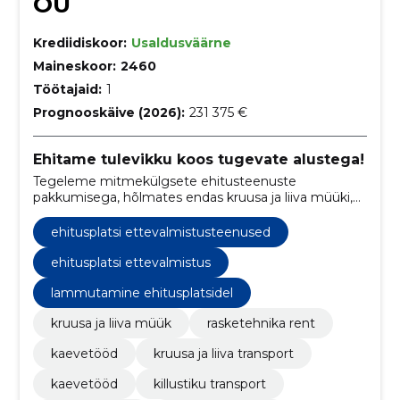
OÜ
Krediidiskoor:
Usaldusväärne
Maineskoor:
2460
Töötajaid:
1
Prognooskäive (2026):
231 375 €
Ehitame tulevikku koos tugevate alustega!
Tegeleme mitmekülgsete ehitusteenuste
pakkumisega, hõlmates endas kruusa ja liiva müüki,
rasketehnika renti ning kaevetöid.
ehitusplatsi ettevalmistusteenused
ehitusplatsi ettevalmistus
lammutamine ehitusplatsidel
kruusa ja liiva müük
rasketehnika rent
kaevetööd
kruusa ja liiva transport
kaevetööd
killustiku transport