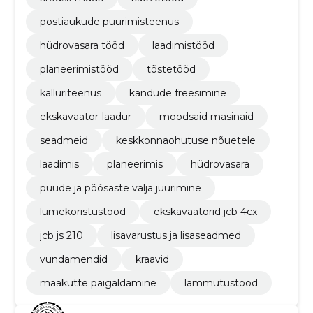
postiaukude puurimisteenus
hüdrovasara tööd
laadimistööd
planeerimistööd
tõstetööd
kalluriteenus
kändude freesimine
ekskavaator-laadur
moodsaid masinaid
seadmeid
keskkonnaohutuse nõuetele
laadimis
planeerimis
hüdrovasara
puude ja põõsaste välja juurimine
lumekoristustööd
ekskavaatorid jcb 4cx
jcb js 210
lisavarustus ja lisaseadmed
vundamendid
kraavid
maakütte paigaldamine
lammutustööd