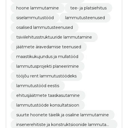
hoone lammutamine
tee- ja platsiehitus
siselammutustööd
lammutusteenused
osalised lammutusteenused
tsiviilehitusstruktuuride lammutamine
jäätmete äravedamise teenused
maastikukujundus ja mullatööd
lammutusprojekti planeerimine
tööjõu rent lammutustöödeks
lammutustööd eestis
ehitusjäätmete taaskasutamine
lammutustööde konsultatsioon
suurte hoonete täielik ja osaline lammutamine
insenerehitiste ja konstruktsioonide lammutami