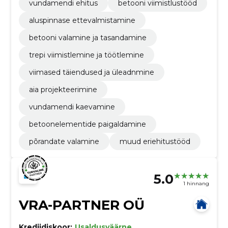
vundamendi ehitus
betooni viimistlustööd
aluspinnase ettevalmistamine
betooni valamine ja tasandamine
trepi viimistlemine ja töötlemine
viimased täiendused ja üleadnmine
aia projekteerimine
vundamendi kaevamine
betoonelementide paigaldamine
põrandate valamine
muud eriehitustööd
5.0
1 hinnang
VRA-PARTNER OÜ
Krediidiskoor:
Usaldusväärne