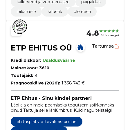
kallurveod ja veoteenused
paigaldus
lõikamine
killustik
üle eesti
4.8
9 hinnangut
ETP EHITUS OÜ
Tartumaa
Krediidiskoor:
Usaldusväärne
Maineskoor:
3610
Töötajaid:
9
Prognooskäive (2026):
1 338 743 €
ETP Ehitus - Sinu kindel partner!
Läbi aja on meie peamiseks tegutsemispiirkonnaks
olnud Tartu ja selle lähiümbrus. Kuid nagu teistelgi
ettevõtetel, on ka meie ehitatud objekte mujal
Eestis.
ehitusplatsi ettevalmistamine