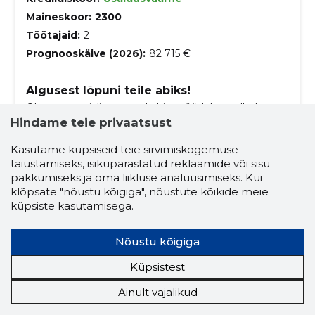
Maineskoor:
2300
Töötajaid:
2
Prognooskäive (2026):
82 715 €
Algusest lõpuni teile abiks!
Oleme spetsialiseerunud ehitustöödele, sealhulgas
hoonete ehitamisele, infrastruktuuri arendamisele ja
Hindame teie privaatsust
logistikateenustele, tagades mitmesugused
ehitusteenused protsessi algusest lõpuni.
ehitusplatside ettevalmistus
Kasutame küpsiseid teie sirvimiskogemuse
täiustamiseks, isikupärastatud reklaamide või sisu
ehitusplatside ettevalmistus
pakkumiseks ja oma liikluse analüüsimiseks. Kui
klõpsate "nõustu kõigiga", nõustute kõikide meie
ehitusplatside koristamine
küpsiste kasutamisega.
ettevalmistustööd
ehitus
Nõustu kõigiga
hoone ehitustööd
Küpsistest
ehitustööde planeerimine
ehitustööde juhtimine
Ainult vajalikud