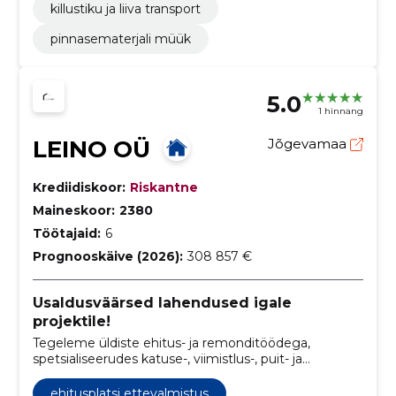
killustiku ja liiva transport
pinnasematerjali müük
5.0
1 hinnang
LEINO OÜ
Jõgevamaa
Krediidiskoor:
Riskantne
Maineskoor:
2380
Töötajaid:
6
Prognooskäive (2026):
308 857 €
Usaldusväärsed lahendused igale
projektile!
Tegeleme üldiste ehitus- ja remonditöödega,
spetsialiseerudes katuse-, viimistlus-, puit- ja
fassaaditöödele ning abihoonete loomisele.
ehitusplatsi ettevalmistus