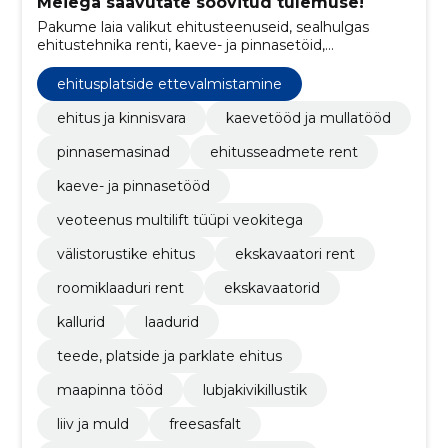
Meiega saavutate soovitud tulemuse!
Pakume laia valikut ehitusteenuseid, sealhulgas
ehitustehnika renti, kaeve- ja pinnasetöid,
puistematerjalide müüki, välistorustike ehitust ning
konteinerite vedu ja utiliseerimist.
ehitusplatside ettevalmistamine
ehitus ja kinnisvara
kaevetööd ja mullatööd
pinnasemasinad
ehitusseadmete rent
kaeve- ja pinnasetööd
veoteenus multilift tüüpi veokitega
välistorustike ehitus
ekskavaatori rent
roomiklaaduri rent
ekskavaatorid
kallurid
laadurid
teede, platside ja parklate ehitus
maapinna tööd
lubjakivikillustik
liiv ja muld
freesasfalt