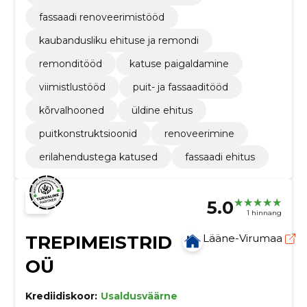
fassaadi renoveerimistööd
kaubandusliku ehituse ja remondi
remonditööd
katuse paigaldamine
viimistlustööd
puit- ja fassaaditööd
kõrvalhooned
üldine ehitus
puitkonstruktsioonid
renoveerimine
erilahendustega katused
fassaadi ehitus
5.0
1 hinnang
TREPIMEISTRID
Lääne-Virumaa
OÜ
Krediidiskoor:
Usaldusväärne