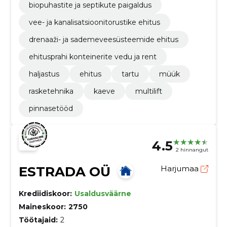
biopuhastite ja septikute paigaldus
vee- ja kanalisatsioonitorustike ehitus
drenaaži- ja sademeveesüsteemide ehitus
ehitusprahi konteinerite vedu ja rent
haljastus
ehitus
tartu
müük
rasketehnika
kaeve
multilift
pinnasetööd
4.5
2 hinnangut
ESTRADA OÜ
Harjumaa
Krediidiskoor:
Usaldusväärne
Maineskoor:
2750
Töötajaid:
2