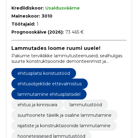
Krediidiskoor:
Usaldusväärne
Maineskoor:
3010
Töötajaid:
1
Prognooskäive (2026):
73 465 €
Lammutades loome ruumi uuele!
Pakume terviklikke lammutusteenuseid, sealhulgas
suurte konstruktsioonide demonteerimist ja
ehitusjäätmete vastutustundlikku kõrvaldamist.
ehitusplatsi koristustööd
ehitusobjektide ettevalmistus
lammutamine ehitusplatsidel
ehitus ja kinnisvara
lammutustööd
suurhoonete täielik ja osaline lammutamine
rajatiste ja konstruktsioonide lammutamine
hoonetesisesed lammutustööd