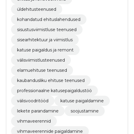
üldehitusteenused
kohandatud ehituslahendused
sisustusviimistluse teenused
sisearhitektuur ja viimistlus
katuse paigaldus ja remont
välisviimistlusteenused
elamuehituse teenused
kaubandusliku ehituse teenused
professionaalne katusepaigaldustöö
välisvoodritööd
katuse paigaldamine
lekete parandamine
soojustamine
vihmaveerennid
vihmaveerennide paigaldamine