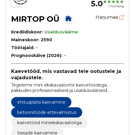
5.0
1 hinnang
MIRTOP OÜ
Harjumaa
Krediidiskoor:
Usaldusväärne
Maineskoor:
2590
Töötajaid:
–
Prognooskäive (2026):
–
Kaevetööd, mis vastavad teie ootustele ja
vajadustele.
Tegeleme mini ekskavaatorite kaevetöödega,
pakkudes professionaalseid ja usaldusväärseid
lahendusi erinevates ehitus- ja maaparandustöödes.
ehitusplatsi kaevamine
betoonitööde ettevalmistus
kaevetööd miniekskavaatoriga
trasside kaevamine