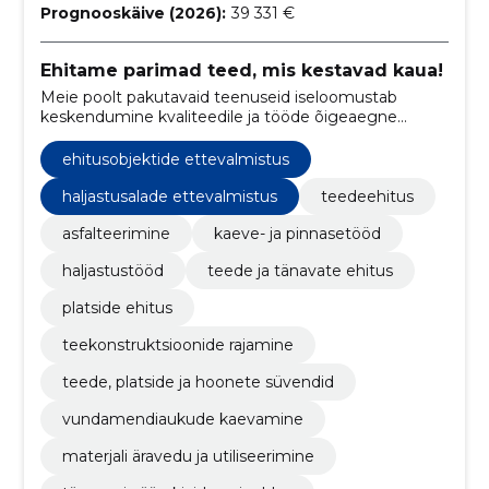
Prognooskäive (2026):
39 331 €
Ehitame parimad teed, mis kestavad kaua!
Meie poolt pakutavaid teenuseid iseloomustab
keskendumine kvaliteedile ja tööde õigeaegne
teostus. Pidevalt otsime uusi võimalusi ja viise oma
töö efektiivsuse tõstmiseks. Tänu meeskonna
ehitusobjektide ettevalmistus
rikkalikule kogemusele suudame teostada igasuguse
keerukusega projekte.
haljastusalade ettevalmistus
teedeehitus
asfalteerimine
kaeve- ja pinnasetööd
haljastustööd
teede ja tänavate ehitus
platside ehitus
teekonstruktsioonide rajamine
teede, platside ja hoonete süvendid
vundamendiaukude kaevamine
materjali äravedu ja utiliseerimine