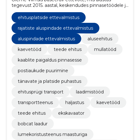
tegevust 2015. aastal, keskendudes pinnasetöödele ja
erinevatele aluse-ehitus töödele.
ehitusplatside ettevalmistus
rajatiste aluspindade ettevalmistus
aluspindade ettevalmistus
aluseehitus
kaevetööd
teede ehitus
mullatööd
kaablite paigaldus pinnasesse
postiaukude puurimine
tänavate ja platside puhastus
ehitusprügi transport
laadimistööd
transportteenus
haljastus
kaevetööd
teede ehitus
ekskavaator
bobcat laadur
lumekoristusteenus maasturiga