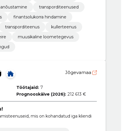
lanõustamine
transporditeenused
s
finantsolukorra hindamine
transporditeenus
kullerteenus
eire
muusikaline loometegevus
ingud
Ü
Jõgevamaa
Töötajaid:
7
Prognooskäive (2026):
212 613 €
u!
misteenuseid, mis on kohandatud iga kliendi