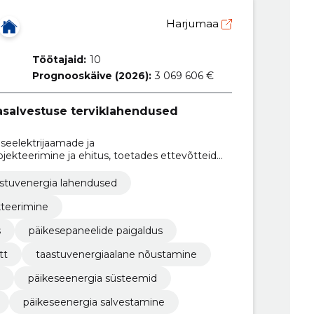
Harjumaa
Töötajaid:
10
Prognooskäive (2026):
3 069 606 €
asalvestuse terviklahendused
seelektrijaamade ja
jekteerimine ja ehitus, toetades ettevõtteid
ja elektriturule sisenemisel.
stuvenergia lahendused
kteerimine
s
päikesepaneelide paigaldus
tt
taastuvenergiaalane nõustamine
päikeseenergia süsteemid
päikeseenergia salvestamine