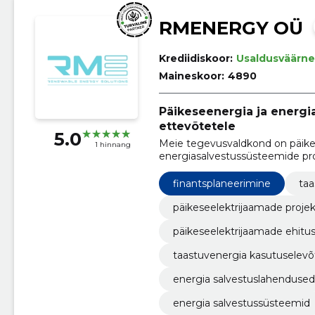
RMENERGY OÜ
Krediidiskoor:
Usaldusväärne
Maineskoor:
4890
Päikeseenergia ja energi
ettevõtetele
5.0
Meie tegevusvaldkond on päike
1 hinnang
energiasalvestussüsteemide pro
energiasüsteemide tõhustamisel 
finantsplaneerimine
taa
päikeseelektrijaamade proje
päikeseelektrijaamade ehitu
taastuvenergia kasutuselevõ
energia salvestuslahendused
energia salvestussüsteemid