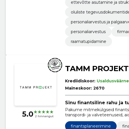
ettevõtte asutamine ja stru
oluliste tegevusdokumentid
personaliarvestus ja palgaarv
personaliarvestus
firma
raamatupidamine
TAMM PROJEKT
Krediidiskoor:
Usaldusväärne
Maineskoor:
2670
Sinu finantsiline rahu ja t
Pakume mitmekülgseid finants- 
5.0
transpordi- ja valveteenuseid, aid
2 hinnangut
ja mugavus oma igapäevaelus.
finantsplaneerimine
fin