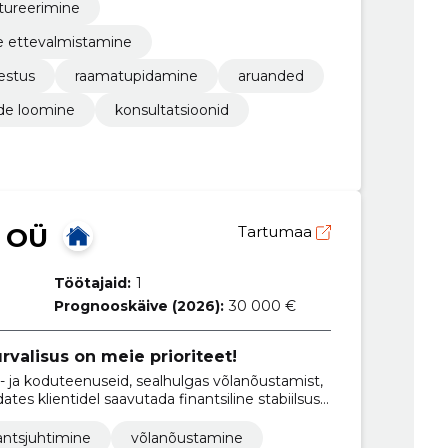
ktureerimine
e ettevalmistamine
estus
raamatupidamine
aruanded
de loomine
konsultatsioonid
 OÜ
Tartumaa
Töötajaid:
1
Prognooskäive (2026):
30 000 €
urvalisus on meie prioriteet!
ja koduteenuseid, sealhulgas võlanõustamist,
ates klientidel saavutada finantsiline stabiilsus
antsjuhtimine
võlanõustamine