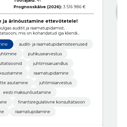
Töötajaid:
41
Prognooskäive (2026):
3 516 986 €
 ja ärinõustamine ettevõtetele!
lgas auditit ja raamatupidamist,
tatsiooni, mis on kohandatud iga kliendi
mine
auditi- ja raamatupidamisteenused
juhtimine
puhkusearvestus
ltatsioonid
juhtimisaruandlus
ksustamine
raamatupidamine
tte asutamine
juhtimisarvestus
eesti maksunõustamine
ine
finantsregulatiivne konsultatsioon
ine
raamatupidamine