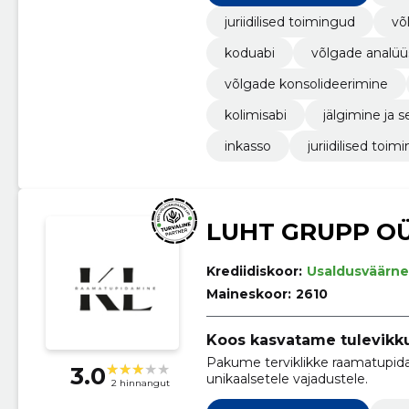
juriidilised toimingud
võ
koduabi
võlgade analüü
võlgade konsolideerimine
kolimisabi
jälgimine ja s
inkasso
juriidilised toim
LUHT GRUPP O
Krediidiskoor:
Usaldusväärne
Maineskoor:
2610
Koos kasvatame tulevikk
Pakume terviklikke raamatupida
3.0
unikaalsetele vajadustele.
2 hinnangut