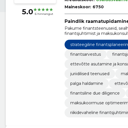
Maineskoor:
6750
5.0
6 hinnangut
Paindlik raamatupidamine
Pakume finantsteenuseid, sealhu
finantsjuhtimist ja maksukonsul
ainulaadsetele vajadustele.
strateegiline finantsplaneeri
finantsarvestus
finants
ettevõtte asutamine ja konsu
juriidilised teenused
ma
palga haldamine
ettevõ
finantsiline due diligence
maksukoormuse optimeerim
riikidevaheline finantsjuhtim