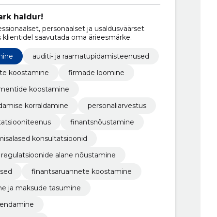
ark haldur!
sionaalset, personaalset ja usaldusväärset
 klientidel saavutada oma ärieesmärke.
mine
auditi- ja raamatupidamisteenused
aruannete koostamine
firmade loomine
umentide koostamine
damise korraldamine
personaliarvestus
atsiooniteenus
finantsnõustamine
isalased konsultatsioonid
a regulatsioonide alane nõustamine
used
finantsaruannete koostamine
ine ja maksude tasumine
kendamine