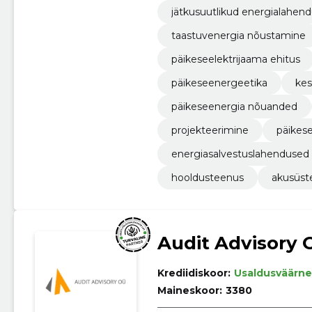
jätkusuutlikud energialahen
taastuvenergia nõustamine
päikeseelektrijaama ehitus
päikeseenergeetika
kes
päikeseenergia nõuanded
projekteerimine
päikes
energiasalvestuslahendused
hooldusteenus
akusüst
Audit Advisory 
Krediidiskoor:
Usaldusväärne
Maineskoor:
3380