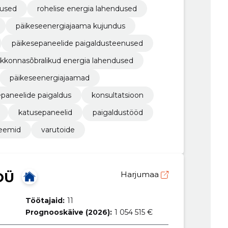
dused
rohelise energia lahendused
päikeseenergiajaama kujundus
päikesepaneelide paigaldusteenused
kkonnasõbralikud energia lahendused
päikeseenergiajaamad
epaneelide paigaldus
konsultatsioon
katusepaneelid
paigaldustööd
eemid
varutoide
OÜ
Harjumaa
Töötajaid:
11
Prognooskäive (2026):
1 054 515 €