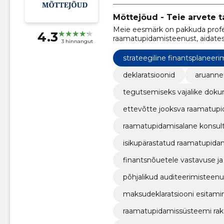
Mõttejõud - Teie arvete t
Meie eesmärk on pakkuda profes
4.3
raamatupidamisteenust, aidates
3 hinnangut
strateegiline finantsplaneeri
deklaratsioonid
tegutsemiseks vajalike dok
ettevõtte jooksva raamatupi
raamatupidamisalane konsult
isikupärastatud raamatupidam
finantsnõuetele vastavuse j
põhjalikud auditeerimisteen
maksudeklaratsiooni esitam
raamatupidamissüsteemi ra