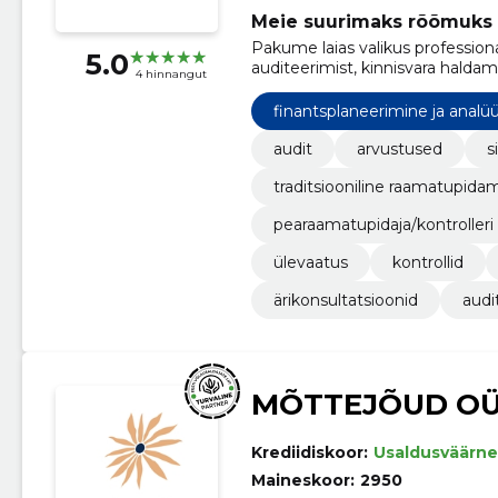
Meie suurimaks rõõmuks o
Pakume laias valikus profession
5.0
auditeerimist, kinnisvara haldami
4 hinnangut
finantsplaneerimine ja analü
audit
arvustused
s
traditsiooniline raamatupida
pearaamatupidaja/kontrolleri
ülevaatus
kontrollid
ärikonsultatsioonid
audi
MÕTTEJÕUD O
Krediidiskoor:
Usaldusväärne
Maineskoor:
2950