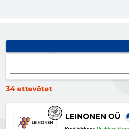
34 ettevõtet
LEINONEN OÜ
Krediidiskoor:
Usaldusväärne