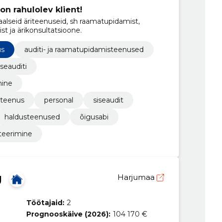
n rahulolev klient!
aalseid äriteenuseid, sh raamatupidamist,
st ja ärikonsultatsioone.
üs
auditi- ja raamatupidamisteenused
iseauditi
mine
 teenus
personal
siseaudit
haldusteenused
õigusabi
teerimine
Ü
Harjumaa
Töötajaid:
2
Prognooskäive (2026):
104 170 €