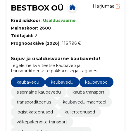
BESTBOX OÜ
Harjumaa
Krediidiskoor:
Usaldusväärne
Maineskoor:
2600
Töötajaid:
2
Prognooskäive (2026):
116 796 €
Sujuv ja usaldusväärne kaubavedu!
Tegeleme kvaliteetse kaubaveo ja
transporditeenuste pakkumisega, tagades
paindlikkuse, usaldusväärsuse ja ajaoptimeeritud
lahendused.
kaubavedu
kaubavedu
kaubaveod
sisemaine kaubavedu
kauba transport
transporditeenus
kaubavedu maanteel
logistikateenused
kullerteenused
väikepakendite transport