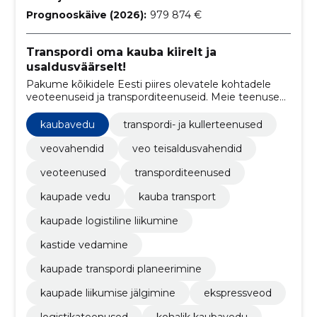
Prognooskäive (2026):
979 874 €
Transpordi oma kauba kiirelt ja
usaldusväärselt!
Pakume kõikidele Eesti piires olevatele kohtadele
veoteenuseid ja transporditeenuseid. Meie teenused
on usaldusväärsed ja kiired, et tagada Teie kauba
turvaline ja kiire transpordimine.
kaubavedu
transpordi- ja kullerteenused
veovahendid
veo teisaldusvahendid
veoteenused
transporditeenused
kaupade vedu
kauba transport
kaupade logistiline liikumine
kastide vedamine
kaupade transpordi planeerimine
kaupade liikumise jälgimine
ekspressveod
logistikateenused
kohalik kaubavedu