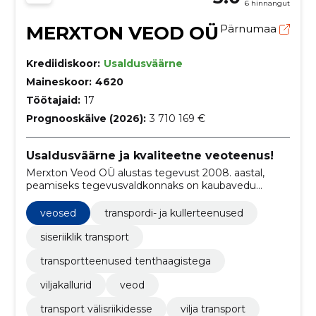
6 hinnangut
MERXTON VEOD OÜ
Pärnumaa
Krediidiskoor:
Usaldusväärne
Maineskoor:
4620
Töötajaid:
17
Prognooskäive (2026):
3 710 169 €
Usaldusväärne ja kvaliteetne veoteenus!
Merxton Veod OÜ alustas tegevust 2008. aastal,
peamiseks tegevusvaldkonnaks on kaubavedu
maanteel.
veosed
transpordi- ja kullerteenused
siseriiklik transport
transportteenused tenthaagistega
viljakallurid
veod
transport välisriikidesse
vilja transport