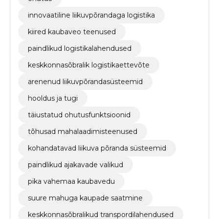
innovaatiline liikuvpõrandaga logistika
kiired kaubaveo teenused
paindlikud logistikalahendused
keskkonnasõbralik logistikaettevõte
arenenud liikuvpõrandasüsteemid
hooldus ja tugi
täiustatud ohutusfunktsioonid
tõhusad mahalaadimisteenused
kohandatavad liikuva põranda süsteemid
paindlikud ajakavade valikud
pika vahemaa kaubavedu
suure mahuga kaupade saatmine
keskkonnasõbralikud transpordilahendused