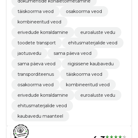
dokumentide kohaletoimetamine
täiskoorma veod
osakoorma veod
kombineeritud veod
erivedude korraldamine
euroaluste vedu
toodete transport
ehitusmaterjalide veod
jaotusvedu
sama päeva veod
sama päeva veod
riigisisene kaubavedu
transporditeenus
täiskoorma veod
osakoorma veod
kombineeritud veod
erivedude korraldamine
euroaluste vedu
ehitusmaterjalide veod
kaubavedu maanteel