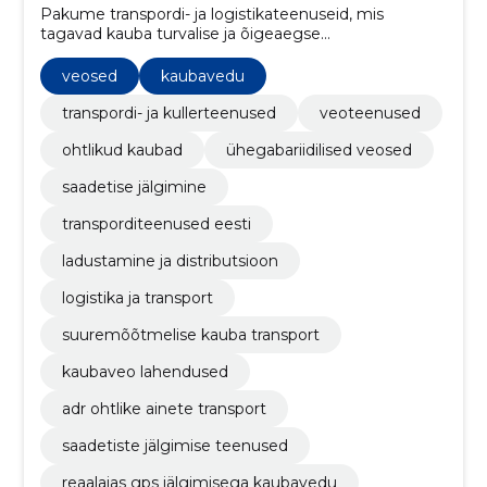
Pakume transpordi- ja logistikateenuseid, mis
tagavad kauba turvalise ja õigeaegse
kohalejõudmise.
veosed
kaubavedu
transpordi- ja kullerteenused
veoteenused
ohtlikud kaubad
ühegabariidilised veosed
saadetise jälgimine
transporditeenused eesti
ladustamine ja distributsioon
logistika ja transport
suuremõõtmelise kauba transport
kaubaveo lahendused
adr ohtlike ainete transport
saadetiste jälgimise teenused
reaalajas gps jälgimisega kaubavedu