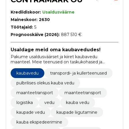
Krediidiskoor:
Usaldusväärne
Maineskoor:
2630
Töötajaid:
5
Prognooskäive (2026):
887 510 €
Usaldage meid oma kaubavedudes!
Pakume usaldusväärset ja kiiret kaubavedu
maanteel. Meie teenused on taskukohased ja
vastavad kõrgetele standarditele.
kaubavedu
transpordi- ja kullerteenused
pulbrilises olekus kauba vedu
maanteetransport
maanteetransport
logistika
vedu
kauba vedu
kaupade vedu
kaupade liigutamine
kauba ekspedeerimine