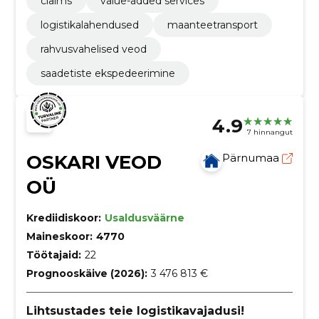
claims
value-added services
logistikalahendused
maanteetransport
rahvusvahelised veod
saadetiste ekspedeerimine
4.9
7 hinnangut
OSKARI VEOD
Pärnumaa
OÜ
Krediidiskoor:
Usaldusväärne
Maineskoor:
4770
Töötajaid:
22
Prognooskäive (2026):
3 476 813 €
Lihtsustades teie logistikavajadusi!