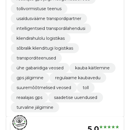
tollivormistuse teenus
usaldusväärne transpordipartner
intelligentseid transpordilahendusi
kliendirahulolu logistikas
sõbralik klienditugi logistikas
transporditeenused
ühe gabariidiga veosed
kauba käitlemine
gps jälgimine
regulaarne kaubavedu
suuremõõtmelised veosed
toll
reaalajas gps
saadetise uuendused
turvaline jälgimine
5.0