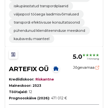
isikupärastatud transpordiplaanid
väljaspool tööaega laadimisvõimalused
transpordi efektiivsuse konsultatsioonid
pühendunud klienditeeninduse meeskond
kaubavedu maanteel
5.0
1 hinnang
ARTEFIX OÜ
Jõgevamaa
Krediidiskoor:
Riskantne
Maineskoor:
2523
Töötajaid:
12
Prognooskäive (2026):
471 012 €