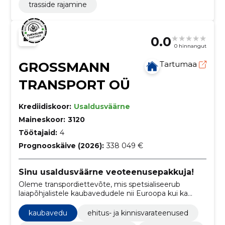
trasside rajamine
0.0
0 hinnangut
GROSSMANN
Tartumaa
TRANSPORT OÜ
Krediidiskoor:
Usaldusväärne
Maineskoor:
3120
Töötajaid:
4
Prognooskäive (2026):
338 049 €
Sinu usaldusväärne veoteenusepakkuja!
Oleme transpordiettevõte, mis spetsialiseerub
laiapõhjalistele kaubavedudele nii Euroopa kui ka
rahvusvahelisel tasandil.
kaubavedu
ehitus- ja kinnisvarateenused