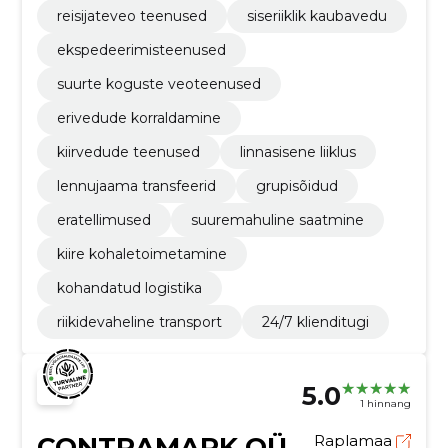
reisijateveo teenused
siseriiklik kaubavedu
ekspedeerimisteenused
suurte koguste veoteenused
erivedude korraldamine
kiirvedude teenused
linnasisene liiklus
lennujaama transfeerid
grupisõidud
eratellimused
suuremahuline saatmine
kiire kohaletoimetamine
kohandatud logistika
riikidevaheline transport
24/7 klienditugi
5.0
1 hinnang
CONTRAMARK OÜ
Raplamaa