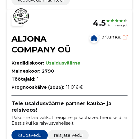
4.5
4 hinnangut
ALJONA
Tartumaa
COMPANY OÜ
Krediidiskoor:
Usaldusväärne
Maineskoor:
2790
Töötajaid:
1
Prognooskäive (2026):
11 016 €
Teie usaldusväärne partner kauba- ja
reisiveos!
Pakume laia valikut reisijate- ja kaubaveoteenuseid nii
Eestis kui ka rahvusvaheliselt.
kaubavedu
reisijate vedu