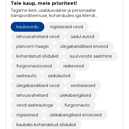
Teie kaup, meie prioriteet!
Tagame kiire, usaldusväärse ja personaalse
transporditeenuse, kohandudes iga kliendi
individuaalsete vajadustega.
kaubavedu
riigisisesed veod
rahvusvahelised veod
sadul autod
platvorm haagis
ülegabariidilised eriveod
kohandatud sõidukid
suurveoste saatmine
furgoonautoveod
raskeveod
saateauto
sadulautod
ülegabariidilised veod
eestisisesed
rahvusvahelised
ülekabariigilised
veod saateautoga
furgoonauto
riigisisesed
ülekabariigilised eriveosed
kaubaks kohandatud sõidukid