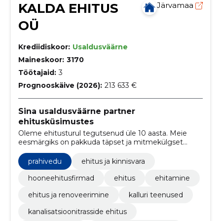
KALDA EHITUS
Järvamaa
OÜ
Krediidiskoor:
Usaldusväärne
Maineskoor:
3170
Töötajaid:
3
Prognooskäive (2026):
213 633 €
Sina usaldusväärne partner
ehitusküsimustes
Oleme ehitusturul tegutsenud üle 10 aasta. Meie
eesmärgiks on pakkuda täpset ja mitmekülgset
teenust, mis põhineb meie suurel kogemustepagasil.
prahivedu
ehitus ja kinnisvara
hooneehitusfirmad
ehitus
ehitamine
ehitus ja renoveerimine
kalluri teenused
kanalisatsioonitrasside ehitus