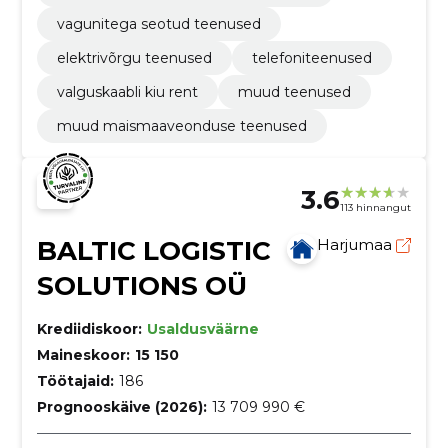
vagunitega seotud teenused
elektrivõrgu teenused
telefoniteenused
valguskaabli kiu rent
muud teenused
muud maismaaveonduse teenused
3.6
113 hinnangut
BALTIC LOGISTIC
Harjumaa
SOLUTIONS OÜ
Krediidiskoor:
Usaldusväärne
Maineskoor:
15 150
Töötajaid:
186
Prognooskäive (2026):
13 709 990 €