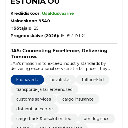
ESTONIA OÜ
Krediidiskoor:
Usaldusväärne
Maineskoor:
9540
Töötajaid:
25
Prognooskäive (2026):
15 997 171 €
JAS: Connecting Excellence, Delivering
Tomorrow.
JAS's mission is to exceed industry standards by
delivering exceptional service at a fair price. They
achieve this by fostering an environment that
encourages employee development, values both
kaubavedu
laevaliiklus
tollipunktid
competition and equality, and emphasizes excellence
in their global logistics operations.
transpordi- ja kullerteenused
customs services
cargo insurance
distribution centre
cargo track & e-solution tool
port logistics