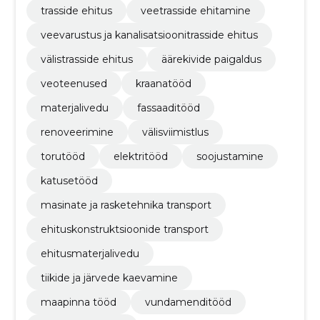
trasside ehitus
veetrasside ehitamine
veevarustus ja kanalisatsioonitrasside ehitus
välistrasside ehitus
äärekivide paigaldus
veoteenused
kraanatööd
materjalivedu
fassaaditööd
renoveerimine
välisviimistlus
torutööd
elektritööd
soojustamine
katusetööd
masinate ja rasketehnika transport
ehituskonstruktsioonide transport
ehitusmaterjalivedu
tiikide ja järvede kaevamine
maapinna tööd
vundamenditööd