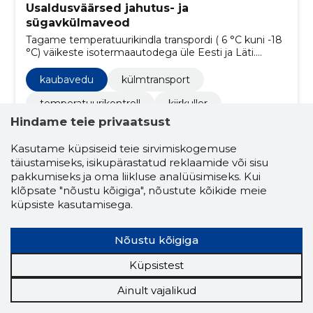
Usaldusväärsed jahutus- ja
sügavkülmaveod
Tagame temperatuurikindla transpordi ( 6 °C kuni -18
°C) väikeste isotermaautodega üle Eesti ja Läti.
Veterinaar- ja Toiduameti registreeritud sõidukid ning
kiirkullerteenus tagavad kiire ja nõuetekohase tarne.
kaubavedu
külmtransport
temperatuurikontroll
kiirkuller
Hindame teie privaatsust
isotermiline
toiduvedu
Kasutame küpsiseid teie sirvimiskogemuse
toidukäitlemine
jaotustransport
täiustamiseks, isikupärastatud reklaamide või sisu
regionaaltransport
kiirvedu
pakkumiseks ja oma liikluse analüüsimiseks. Kui
klõpsate "nõustu kõigiga", nõustute kõikide meie
hädatransport
kohaletoimetus
küpsiste kasutamisega.
kaubavedu maanteel
Nõustu kõigiga
Küpsistest
5.0
1 hinnang
Ainult vajalikud
DREA GRUPP OÜ
Harjumaa