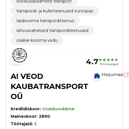
tööstusseadmete transport
transpordi- ja kullerteenused euroopas
täiskoorma transporditeenus
rahvusvahelised transporditeenused
osalise koorma vedu
4.7
9 hinnangut
A! VEOD
Harjumaa
KAUBATRANSPORT
OÜ
Krediidiskoor:
Usaldusväärne
Maineskoor:
2890
Töötajaid:
6