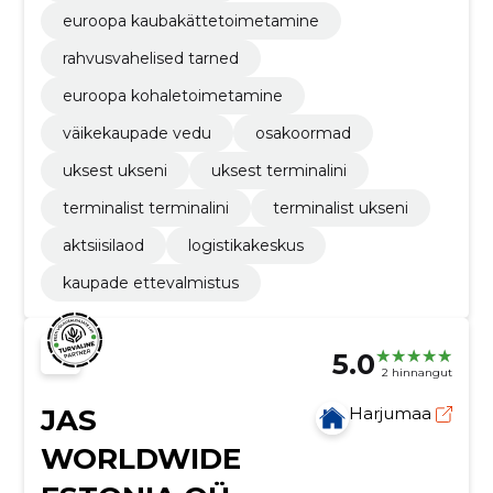
euroopa kaubakättetoimetamine
rahvusvahelised tarned
euroopa kohaletoimetamine
väikekaupade vedu
osakoormad
uksest ukseni
uksest terminalini
terminalist terminalini
terminalist ukseni
aktsiisilaod
logistikakeskus
kaupade ettevalmistus
5.0
2 hinnangut
JAS
Harjumaa
WORLDWIDE