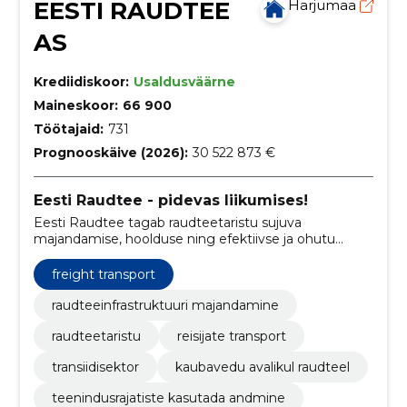
EESTI RAUDTEE
Harjumaa
AS
Krediidiskoor:
Usaldusväärne
Maineskoor:
66 900
Töötajaid:
731
Prognooskäive (2026):
30 522 873 €
Eesti Raudtee - pidevas liikumises!
Eesti Raudtee tagab raudteetaristu sujuva
majandamise, hoolduse ning efektiivse ja ohutu
liikluskorralduse.
freight transport
raudteeinfrastruktuuri majandamine
raudteetaristu
reisijate transport
transiidisektor
kaubavedu avalikul raudteel
teenindusrajatiste kasutada andmine