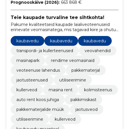
Prognooskäive (2026):
663 868 €
Teie kaupade turvaline tee sihtkohta!
Pakume kvaliteetseid kaupade laialiveoteenuseid
erinevate veomasinatega, mis tagavad kiire ja ohutu
kohaletoimetamise.
kaubavedu
kaubavedu
kaubavedu
transpordi- ja kullerteenused
veovahendid
masinapark
rendime veomasinaid
veoteenuse lahendus
pakkematerjal
jaotusteenused
utiliseerimine
kullerveod
masina rent
kolimisteenus
auto rent koos juhiga
pakkimiskast
pakkematerjalide müük
jaotusveod
utiliseerimine
kullerveod
kaubavedu maanteel