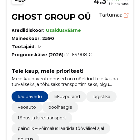
4.3
3 hinnangut
GHOST GROUP OÜ
Tartumaa
Krediidiskoor:
Usaldusväärne
Maineskoor:
2590
Töötajaid:
12
Prognooskäive (2026):
2 166 908 €
Teie kaup, meie prioriteet!
Meie kaubaveoteenused on mõeldud teie kauba
turvaliseks ja tõhusaks transportimiseks, olgu
tegemist siis lühikese linnasisese veduga või
rahvusvahelise kaubaveoga.
kaubavedu
liikuvpõrand
logistika
veoauto
poolhaagis
tõhus ja kiire transport
paindlik – võimalus laadida töövälisel ajal
ohutus