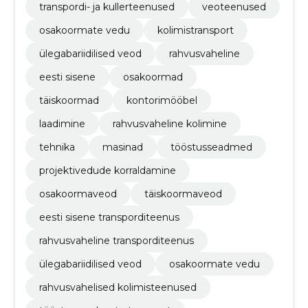
transpordi- ja kullerteenused
veoteenused
osakoormate vedu
kolimistransport
ülegabariidilised veod
rahvusvaheline
eesti sisene
osakoormad
täiskoormad
kontorimööbel
laadimine
rahvusvaheline kolimine
tehnika
masinad
tööstusseadmed
projektivedude korraldamine
osakoormaveod
täiskoormaveod
eesti sisene transporditeenus
rahvusvaheline transporditeenus
ülegabariidilised veod
osakoormate vedu
rahvusvahelised kolimisteenused