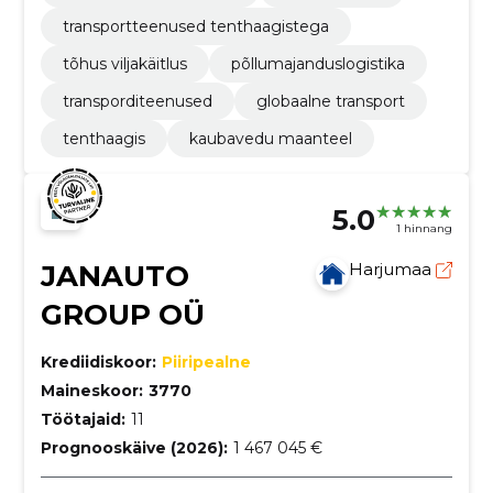
transportteenused tenthaagistega
tõhus viljakäitlus
põllumajanduslogistika
transporditeenused
globaalne transport
tenthaagis
kaubavedu maanteel
5.0
1 hinnang
JANAUTO
Harjumaa
GROUP OÜ
Krediidiskoor:
Piiripealne
Maineskoor:
3770
Töötajaid:
11
Prognooskäive (2026):
1 467 045 €