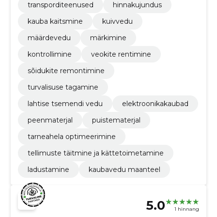
transporditeenused
hinnakujundus
kauba kaitsmine
kuivvedu
määrdevedu
märkimine
kontrollimine
veokite rentimine
sõidukite remontimine
turvalisuse tagamine
lahtise tsemendi vedu
elektroonikakaubad
peenmaterjal
puistematerjal
tarneahela optimeerimine
tellimuste täitmine ja kättetoimetamine
ladustamine
kaubavedu maanteel
5.0
1 hinnang