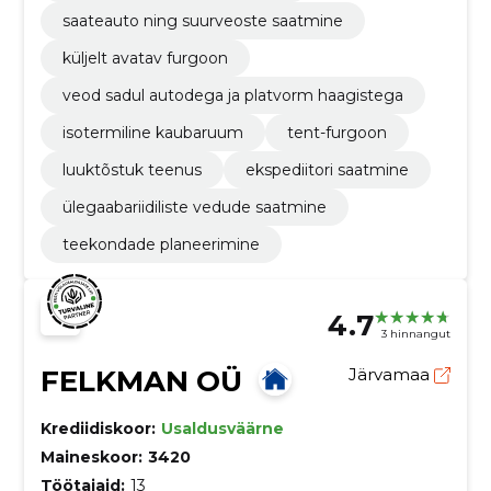
saateauto ning suurveoste saatmine
küljelt avatav furgoon
veod sadul autodega ja platvorm haagistega
isotermiline kaubaruum
tent-furgoon
luuktõstuk teenus
ekspediitori saatmine
ülegaabariidiliste vedude saatmine
teekondade planeerimine
4.7
3 hinnangut
FELKMAN OÜ
Järvamaa
Krediidiskoor:
Usaldusväärne
Maineskoor:
3420
Töötajaid:
13