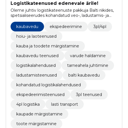
Logistikateenused edenevale ärile!
Oleme juhtiv logistikateenuste pakkuja Balti riikides,
spetsialiseerudes kohandatud veo-, ladustamis- ja
märgistuslahendustele temperatuurirežiimidele ning
aktsiisikaupadele.
kaubavedu
ekspedeerimine
3pl/4pl
hoiu- ja laoteenused
kauba ja toodete märgistamine
kaubavedu teenused
varude haldamine
logistikalahendused
tarneahela juhtimine
ladustamisteenused
balti kaubavedu
kohandatud logistikalahendused
ekspedeerimisteenused
3pl teenused
4pl logistika
lasti transport
kaupade märgistamine
toote märgistamine