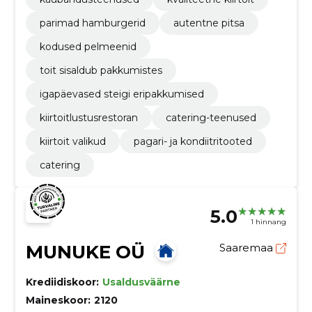
parimad hamburgerid
autentne pitsa
kodused pelmeenid
toit sisaldub pakkumistes
igapäevased steigi eripakkumised
kiirtoitlustusrestoran
catering-teenused
kiirtoit valikud
pagari- ja kondiitritooted
catering
5.0
1 hinnang
MUNUKE OÜ
Saaremaa
Krediidiskoor:
Usaldusväärne
Maineskoor:
2120