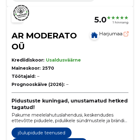
5.0
1 hinnang
AR MODERATO
Harjumaa
OÜ
Krediidiskoor:
Usaldusväärne
Maineskoor:
2570
Töötajaid:
–
Prognooskäive (2026):
–
Pidustuste kuningad, unustamatud hetked
tagatud!
Pakume meelelahutuslahendusi, keskendudes
ettevõtte pidudele, pidulikele sündmustele ja brändi
esiletõstmisele läbi ürituste.
jõulupidude teenused