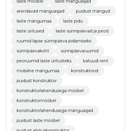
laste mööbel
laste mänguasjad
arendavad mänguasjad
puidust mängud
laste mängumaa
laste pidu
laste üritused
laste sünnipäevad ja peod
ruumid lapse sünnipäeva pidamiseks
sünnipäevakoht
sünnipäevaruumid
peoruumid laste üritusteks
batuudi rent
mobiilne mängumaa
konstruktorid
puidust konstruktor
konstruktorlahendusega mööbel
konstruktormööbel
konstruktorlahendusega mänguasjad
puidust laste mööbel
puidust ehituskonstruktor