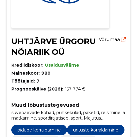
UHTJÄRVE ÜRGORU
Võrumaa
NÕIARIIK OÜ
Krediidiskoor:
Usaldusväärne
Maineskoor:
980
Töötajaid:
9
Prognooskäive (2026):
157 774 €
Muud lõbustustegevused
suvepäevade kohad, puhkekülad, paketid, reisimine ja
matkamine, spordirajatised, sport, Majutus,
toitlustusteenused, sauna rent, liikluslinn
pidude korraldamine
ürituste korraldamine