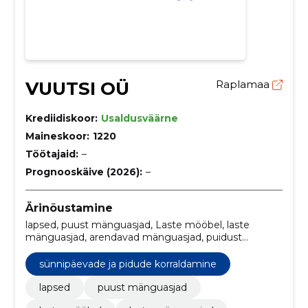
VUUTSI OÜ
Raplamaa
Krediidiskoor:
Usaldusväärne
Maineskoor:
1220
Töötajaid:
–
Prognooskäive (2026):
–
Ärinõustamine
lapsed, puust mänguasjad, Laste mööbel, laste
mänguasjad, arendavad mänguasjad, puidust
mängud, laste mängumaa, laste pidu, laste üritused,
laste sünnipäevad ja peod
sünnipäevade ja pidude korraldamine
lapsed
puust mänguasjad