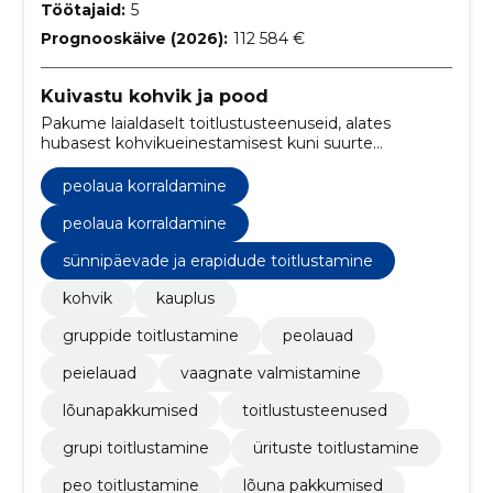
Töötajaid:
5
Prognooskäive (2026):
112 584 €
Kuivastu kohvik ja pood
Pakume laialdaselt toitlustusteenuseid, alates
hubasest kohvikueinestamisest kuni suurte
sündmuste ja pidulike laudadeni.
peolaua korraldamine
peolaua korraldamine
sünnipäevade ja erapidude toitlustamine
kohvik
kauplus
gruppide toitlustamine
peolauad
peielauad
vaagnate valmistamine
lõunapakkumised
toitlustusteenused
grupi toitlustamine
ürituste toitlustamine
peo toitlustamine
lõuna pakkumised