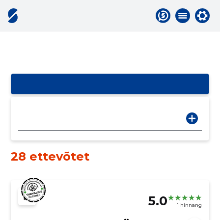
28 ettevõtet
5.0
1 hinnang