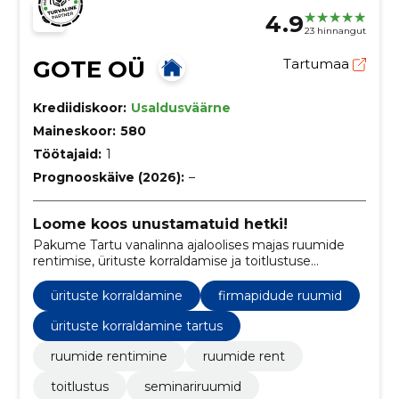
4.9
23 hinnangut
GOTE OÜ
Tartumaa
Krediidiskoor:
Usaldusväärne
Maineskoor:
580
Töötajaid:
1
Prognooskäive (2026):
–
Loome koos unustamatuid hetki!
Pakume Tartu vanalinna ajaloolises majas ruumide
rentimise, ürituste korraldamise ja toitlustuse
mitmekülgseid võimalusi.
ürituste korraldamine
firmapidude ruumid
ürituste korraldamine tartus
ruumide rentimine
ruumide rent
toitlustus
seminariruumid