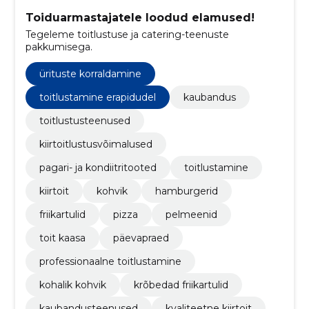
Toiduarmastajatele loodud elamused!
Tegeleme toitlustuse ja catering-teenuste
pakkumisega.
ürituste korraldamine
toitlustamine erapidudel
kaubandus
toitlustusteenused
kiirtoitlustusvõimalused
pagari- ja kondiitritooted
toitlustamine
kiirtoit
kohvik
hamburgerid
friikartulid
pizza
pelmeenid
toit kaasa
päevapraed
professionaalne toitlustamine
kohalik kohvik
krõbedad friikartulid
kaubandusteenused
kvaliteetne kiirtoit