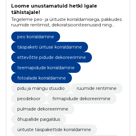
Loome unustamatuid hetki igale
tähistajale!
Tegeleme peo- ja ürituste korraldamisega, pakkudes
ruumide rentimist, dekoratsiooniteenuseid ning
lõbusaid lisavõimalusi nagu jäätise ja popkorni
masinad.
peo korraldamine
täispaketi ürituse korraldamine
ettevõtte pidude dekoreerimine
teemapidude korraldamine
fotoalade korraldamine
pidu ja mängu stuudio
ruumide rentimine
peodekoor
firmapidude dekoreerimine
pulmade dekoreerimine
õhupallide paigaldus
ürituste täispakettide korraldamine