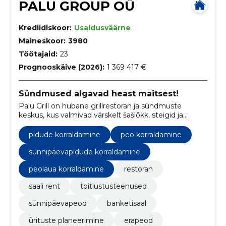
PALU GROUP OÜ
Krediidiskoor:
Usaldusväärne
Maineskoor:
3980
Töötajaid:
23
Prognooskäive (2026):
1 369 417 €
Sündmused algavad heast maitsest!
Palu Grill on hubane grillrestoran ja sündmuste
keskus, kus valmivad värskelt šašlõkk, steigid ja
wokiroad.
pidude korraldamine
peo korraldamine
sünnipäevapidude korraldamine
peolaua korraldamine
restoran
saali rent
toitlustusteenused
sünnipäevapeod
banketisaal
ürituste planeerimine
erapeod