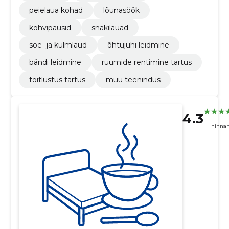
peielaua kohad
lõunasöök
kohvipausid
snäkilauad
soe- ja külmlaud
õhtujuhi leidmine
bändi leidmine
ruumide rentimine tartus
toitlustus tartus
muu teenindus
4.3
hinna