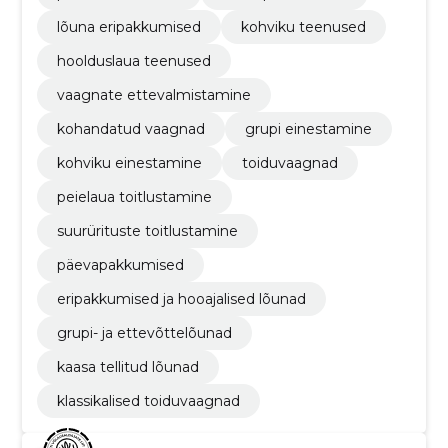
lõuna eripakkumised
kohviku teenused
hoolduslaua teenused
vaagnate ettevalmistamine
kohandatud vaagnad
grupi einestamine
kohviku einestamine
toiduvaagnad
peielaua toitlustamine
suurürituste toitlustamine
päevapakkumised
eripakkumised ja hooajalised lõunad
grupi- ja ettevõttelõunad
kaasa tellitud lõunad
klassikalised toiduvaagnad