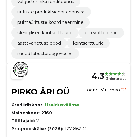
valgustehnika renditeenus
ürituste produktsiooniteenused
pulmaürituste koordineerimine
üleriigilised kontserttuurid
ettevõtte peod
aastavahetuse peod
kontserttuurid
muud lõbustustegevused
4.3
3 hinnangut
PIRKO ÄRI OÜ
Lääne-Virumaa
Krediidiskoor:
Usaldusväärne
Maineskoor:
2160
Töötajaid:
2
Prognooskäive (2026):
127 862 €