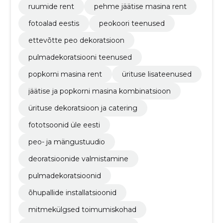
ruumide rent
pehme jäätise masina rent
fotoalad eestis
peokoori teenused
ettevõtte peo dekoratsioon
pulmadekoratsiooni teenused
popkorni masina rent
ürituse lisateenused
jäätise ja popkorni masina kombinatsioon
ürituse dekoratsioon ja catering
fototsoonid üle eesti
peo- ja mängustuudio
deoratsioonide valmistamine
pulmadekoratsioonid
õhupallide installatsioonid
mitmekülgsed toimumiskohad