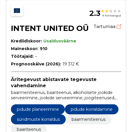
2.3
4 hinnangut
INTENT UNITED OÜ
Tartumaa
Krediidiskoor:
Usaldusväärne
Maineskoor:
910
Töötajaid:
–
Prognooskäive (2026):
19 312 €
Äritegevust abistavate tegevuste
vahendamine
baarmeniteenus, baariteenus, alkoholsete jookide
serveerimine, jookide serveerimine, joogiteenused,
jookide tarnimine, pidude planeerimine, kohapealne
jookide serveerimine, pidude korraldamine, ürituste
pidude planeerimine
pidude korraldamine
logistika
sündmuste korraldus
baarmeniteenus
baariteenus