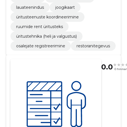
lauateenindus
joogikaart
üritusteenuste koordineerimine
ruumide rent üritusteks
üritustehnika (heli ja valgustus)
osalejate registreerimine
restoranitegevus
0.0
0 hinna