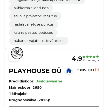
puhkemaja looduses
saun ja privaatne majutus
nädalavahetuse puhkus
kaunis peatus looduses
hubane majutus ettevõtetele
4.9
31 hinnangut
PLAYHOUSE OÜ
Harjumaa
Krediidiskoor:
Usaldusväärne
Maineskoor:
2650
Töötajaid:
–
Prognooskäive (2026):
–