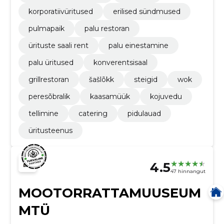
korporatiivüritused
erilised sündmused
pulmapaik
palu restoran
ürituste saali rent
palu einestamine
palu üritused
konverentsisaal
grillrestoran
šašlõkk
steigid
wok
peresõbralik
kaasamüük
kojuvedu
tellimine
catering
pidulauad
üritusteenus
4.5
47 hinnangut
MOOTORRATTAMUUSEUM
MTÜ