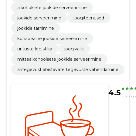
alkoholsete jookide serveerimine
jookide serveerimine
joogiteenused
jookide tarnimine
kohapealne jookide serveerimine
ürituste logistika
joogivalik
mittealkohoolsete jookide serveerimine
äritegevust abistavate tegevuste vahendamine
4.5
hinna