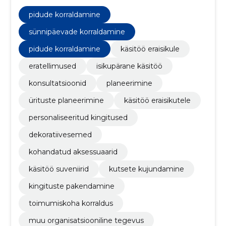
individuaalsetele klientidele.
pidude korraldamine
sünnipäevade korraldamine
pidude korraldamine
käsitöö eraisikule
eratellimused
isikupärane käsitöö
konsultatsioonid
planeerimine
ürituste planeerimine
käsitöö eraisikutele
personaliseeritud kingitused
dekoratiivesemed
kohandatud aksessuaarid
käsitöö suveniirid
kutsete kujundamine
kingituste pakendamine
toimumiskoha korraldus
muu organisatsiooniline tegevus