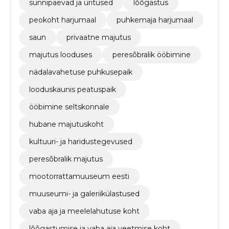
sünnipäevad ja üritused
lõõgastus
peokoht harjumaal
puhkemaja harjumaal
saun
privaatne majutus
majutus looduses
peresõbralik ööbimine
nädalavahetuse puhkusepaik
looduskaunis peatuspaik
ööbimine seltskonnale
hubane majutuskoht
kultuuri- ja haridustegevused
peresõbralik majutus
mootorrattamuuseum eesti
muuseumi- ja galeriikülastused
vaba aja ja meelelahutuse koht
lõõgastumise ja vaba aja veetmise koht