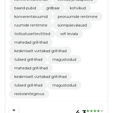
baarid-pubid
grillbaar
kohvikud
konverentsiruumid
peoruumide rentimine
ruumide rentimine
sünnipäevalauad
toitlustusettevõtted
wifi leviala
mahedad grill-lihad
keskmiselt vürtsikad grill-lihad
tulised grill-lihad
magustoidud
mahedad grill-lihad
keskmiselt vürtsikad grill-lihad
tulised grill-lihad
magustoidud
restoranitegevus
4.3