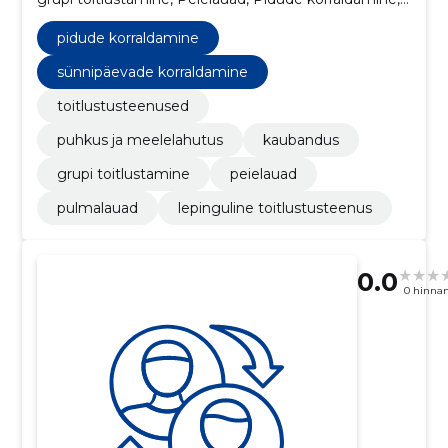
Pulmalauad, Sünnipäevade korraldamine, puhkus ja
meelelahutus
pidude korraldamine
sünnipäevade korraldamine
toitlustusteenused
puhkus ja meelelahutus
kaubandus
grupi toitlustamine
peielauad
pulmalauad
lepinguline toitlustusteenus
0.0
0 hinna