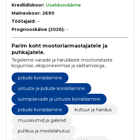
Krediidiskoor:
Usaldusväärne
Maineskoor:
2690
Töötajaid:
–
Prognooskäive (2026):
–
Parim koht mootoriarmastajatele ja
puhkajatele.
Tegeleme vanade ja haruldaste mootorrataste
kogumise, eksponeerimise ja säilitamisega
muuseumis. Lisaks pakume pidude ja ürituste
korraldamiseks puhkemaja ning teostatakse
pidude korraldamine
mootorite plokikaante remonti ja taastamist.
ürituste ja pidude korraldamine
sünnipäevade ja ürituste korraldamine
pidude korraldamine
kultuur ja haridus
muuseumid ja galeriid
puhkus ja meelelahutus