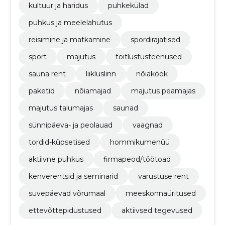
kultuur ja haridus
puhkekülad
puhkus ja meelelahutus
reisimine ja matkamine
spordirajatised
sport
majutus
toitlustusteenused
sauna rent
liikluslinn
nõiaköök
paketid
nõiamajad
majutus peamajas
majutus talumajas
saunad
sünnipäeva- ja peolauad
vaagnad
tordid-küpsetised
hommikumenüü
aktiivne puhkus
firmapeod/töötoad
kenverentsid ja seminarid
varustuse rent
suvepäevad võrumaal
meeskonnaüritused
ettevõttepidustused
aktiivsed tegevused