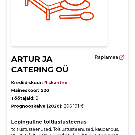
ARTUR JA
Raplamaa
CATERING OÜ
Krediidiskoor:
Riskantne
Maineskoor:
520
Töötajaid:
2
Prognooskäive (2026):
206 191 €
Lepinguline toitlustusteenus
toitlustusteenused, Toitlustusteenused, kaubandus,
grupi toitlustamine, Peielauad, Pidude korraldamine,