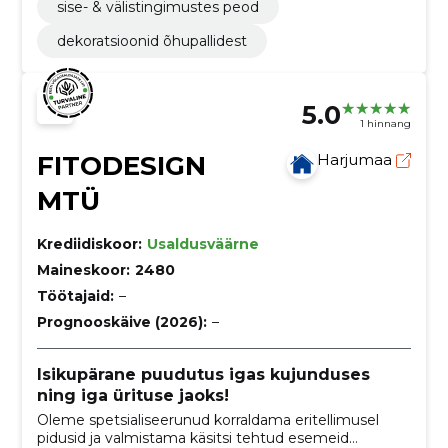
sise- & välistingimustes peod
dekoratsioonid õhupallidest
5.0
1 hinnang
FITODESIGN
Harjumaa
MTÜ
Krediidiskoor:
Usaldusväärne
Maineskoor:
2480
Töötajaid:
–
Prognooskäive (2026):
–
Isikupärane puudutus igas kujunduses
ning iga ürituse jaoks!
Oleme spetsialiseerunud korraldama eritellimusel
pidusid ja valmistama käsitsi tehtud esemeid