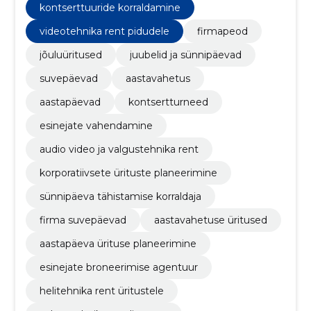
kontserttuuride korraldamine
videotehnika rent pidudele
firmapeod
jõuluüritused
juubelid ja sünnipäevad
suvepäevad
aastavahetus
aastapäevad
kontsertturneed
esinejate vahendamine
audio video ja valgustehnika rent
korporatiivsete ürituste planeerimine
sünnipäeva tähistamise korraldaja
firma suvepäevad
aastavahetuse üritused
aastapäeva ürituse planeerimine
esinejate broneerimise agentuur
helitehnika rent üritustele