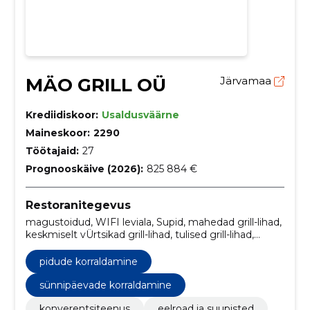
MÄO GRILL OÜ
Järvamaa
Krediidiskoor:
Usaldusväärne
Maineskoor:
2290
Töötajaid:
27
Prognooskäive (2026):
825 884 €
Restoranitegevus
magustoidud, WIFI leviala, Supid, mahedad grill-lihad,
keskmiselt vÜrtsikad grill-lihad, tulised grill-lihad,
keskmiselt vürtsikad grill-lihad, Magustoidud, tulised
grill-lihad, Toitlustusettevõtted
pidude korraldamine
sünnipäevade korraldamine
konverentsiteenus
eelroad ja suupisted