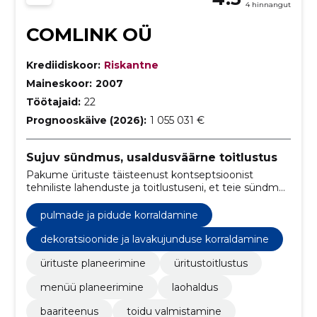
4 hinnangut
COMLINK OÜ
Krediidiskoor:
Riskantne
Maineskoor:
2007
Töötajaid:
22
Prognooskäive (2026):
1 055 031 €
Sujuv sündmus, usaldusväärne toitlustus
Pakume ürituste täisteenust kontseptsioonist
tehniliste lahenduste ja toitlustuseni, et teie sündmus
kulgeks muretult ja külalised oleksid rahul.
pulmade ja pidude korraldamine
dekoratsioonide ja lavakujunduse korraldamine
ürituste planeerimine
üritustoitlustus
menüü planeerimine
laohaldus
baariteenus
toidu valmistamine