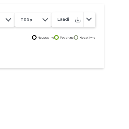
Laadi
Tüüp
Neutraalne
Positiivne
Negatiivne