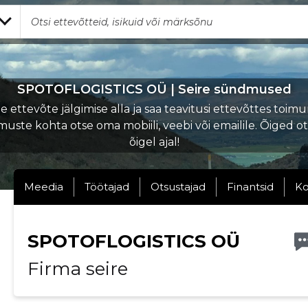
SPOTOFLOGISTICS OÜ | Seire sündmused
 ettevõte jälgimise alla ja saa teavitusi ettevõttes toi
uste kohta otse oma mobiili, veebi või emailile. Õiged o
õigel ajal!
Meedia
Töötajad
Otsustajad
Finantsid
Ko
SPOTOFLOGISTICS OÜ
Firma seire