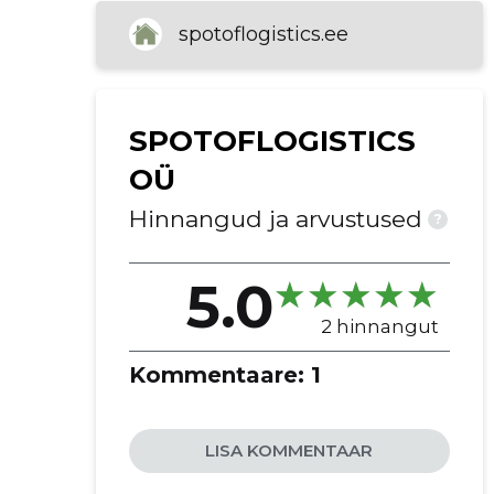
saadetised
spotoflogistics.ee
kaubakärud
kaubaveosed
kaubastendid
SPOTOFLOGISTICS
konteineritransport
kauba kinnitamine
OÜ
maanteevedu
Hinnangud ja arvustused
?
pakendamine
kauba kaitse
5.0
lihtne juurdepääs
mitmekülgsed kasutusvõimalused
2 hinnangut
võimalus reklaamiks
Kommentaare:
1
kaubavedu
veod tenthaagistega
rahvusvaheline kaubavedu
LISA KOMMENTAAR
konteinerite ja kandepindade
kasutamine