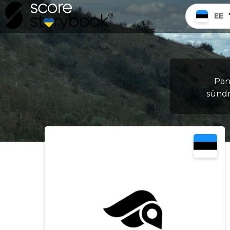
EE
Pane
sündm