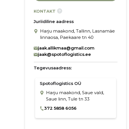
?
KONTAKT
Juriidiline aadress
Harju maakond, Tallinn, Lasnamäe
linnaosa, Paekaare tn 40
jaak.allikmaa@gmail.com
jaak@spotoflogistics.ee
Tegevusaadress:
Spotoflogistics OÜ
Harju maakond, Saue vald,
Saue linn, Tule tn 33
372 5858 6056