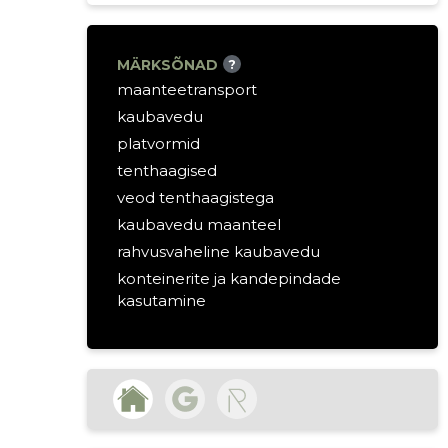
MÄRKSÕNAD
?
maanteetransport
kaubavedu
platvormid
tenthaagised
veod tenthaagistega
kaubavedu maanteel
rahvusvaheline kaubavedu
konteinerite ja kandepindade
kasutamine
lao- ja tarnevedud
maanteetransport
vedude planeerimine
veokid
logistika