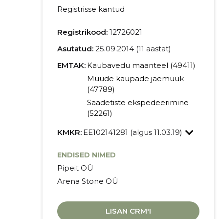
Registrisse kantud
Registrikood:
12726021
Asutatud:
25.09.2014 (11 aastat)
EMTAK:
Kaubavedu maanteel (49411)
Muude kaupade jaemüük
(47789)
Saadetiste ekspedeerimine
(52261)
KMKR:
EE102141281 (algus 11.03.19)
ENDISED NIMED
Pipeit OÜ
Arena Stone OÜ
LISAN CRM'I