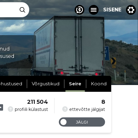
SISENE
munud
tsused
hustused
Võrgustikud
Seire
Koond
211 504
8
?
?
profiili külastust
ettevõtte jälgijat
JÄLGI