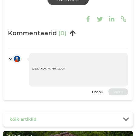
Kommentaarid
(0)
Loobu
Vasta
kõik artiklid
Arvamuslugu