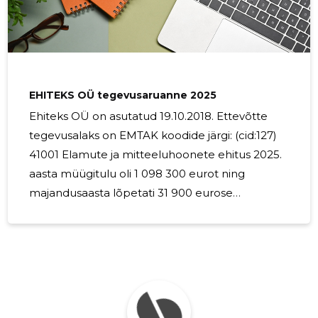
professionaalset lähenemist. Meie meeskond
pakub kvaliteetseid ja vastupidavaid lahendusi,
et tagada Sinu fassaadi pikaajaline vastupidavus
ja ilus välimus. Fassaadi soojustamine on oluline
mitmel põhjusel.
EHITEKS OÜ tegevusaruanne 2025
Ehiteks OÜ on asutatud 19.10.2018. Ettevõtte
tegevusalaks on EMTAK koodide järgi: (cid:127)
41001 Elamute ja mitteeluhoonete ehitus 2025.
aasta müügitulu oli 1 098 300 eurot ning
majandusaasta lõpetati 31 900 eurose
kasumiga.