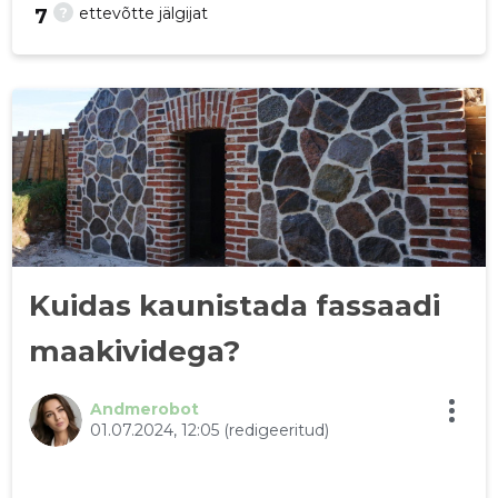
?
ettevõtte jälgijat
7
34
Kuidas kaunistada fassaadi
maakividega?
Andmerobot
01.07.2024, 12:05
(redigeeritud)