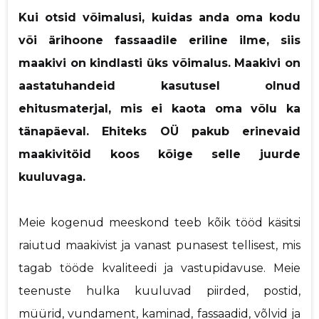
Saaja e-mail
Kui otsid võimalusi, kuidas anda oma kodu
p
või ärihoone fassaadile eriline ilme, siis
Sinu nimi
maakivi on kindlasti üks võimalus. Maakivi on
aastatuhandeid kasutusel olnud
Sinu kommentaar
ehitusmaterjal, mis ei kaota oma võlu ka
tänapäeval. Ehiteks OÜ pakub erinevaid
maakivitöid koos kõige selle juurde
kuuluvaga.
Meie kogenud meeskond teeb kõik tööd käsitsi
raiutud maakivist ja vanast punasest tellisest, mis
tagab tööde kvaliteedi ja vastupidavuse. Meie
teenuste hulka kuuluvad piirded, postid,
müürid, vundament, kaminad, fassaadid, võlvid ja