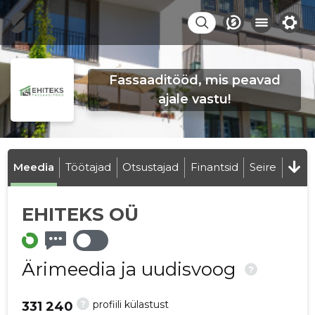
Fassaaditööd, mis peavad
ajale vastu!
Meedia
Töötajad
Otsustajad
Finantsid
Seire
EHITEKS OÜ
Ärimeedia ja uudisvoog
?
?
profiili külastust
331 240