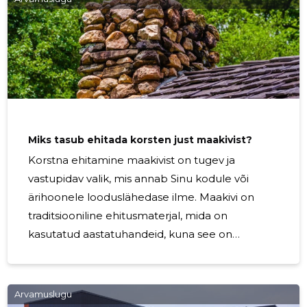
Miks tasub ehitada korsten just maakivist?
Korstna ehitamine maakivist on tugev ja
vastupidav valik, mis annab Sinu kodule või
ärihoonele looduslähedase ilme. Maakivi on
traditsiooniline ehitusmaterjal, mida on
kasutatud aastatuhandeid, kuna see on
vastupidav, ilmastikukindel ning annab hoonele
erilise ilme. Ehiteks OÜ pakub maakivist korstna
ehitamise teenust. Meie kogenud ja
Arvamuslugu