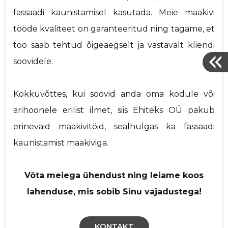
fassaadi kaunistamisel kasutada. Meie maakivi
tööde kvaliteet on garanteeritud ning tagame, et
töö saab tehtud õigeaegselt ja vastavalt kliendi
soovidele.
Kokkuvõttes, kui soovid anda oma kodule või
ärihoonele erilist ilmet, siis Ehiteks OÜ pakub
erinevaid maakivitöid, sealhulgas ka fassaadi
kaunistamist maakiviga.
Võta meiega ühendust ning leiame koos
lahenduse, mis sobib Sinu vajadustega!
KONTAKT