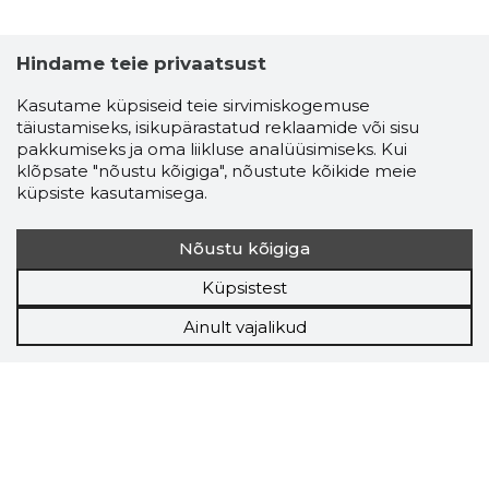
Hindame teie privaatsust
Kasutame küpsiseid teie sirvimiskogemuse
täiustamiseks, isikupärastatud reklaamide või sisu
pakkumiseks ja oma liikluse analüüsimiseks. Kui
klõpsate "nõustu kõigiga", nõustute kõikide meie
küpsiste kasutamisega.
Nõustu kõigiga
Küpsistest
Ainult vajalikud