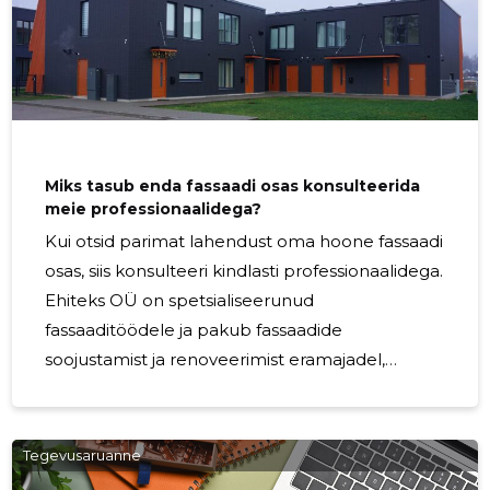
professionaalne meeskond teeb korstna
ehitamise tööd käsitsi raiutud maakivist, mis
tagab tugeva ja vastupidava tulemuse. Meie
teenused hõlmavad kõiki korstna ehitamise
protsessi etappe - alustades projekteerimisest
ja lõpetades ehitusega. Korstna ehitamine
Miks tasub enda fassaadi osas konsulteerida
meie professionaalidega?
Kui otsid parimat lahendust oma hoone fassaadi
osas, siis konsulteeri kindlasti professionaalidega.
Ehiteks OÜ on spetsialiseerunud
fassaaditöödele ja pakub fassaadide
soojustamist ja renoveerimist eramajadel,
kortermajadel ja ärihoonetel. Fassaad on maja
oluline osa, mis kaitseb seda ilmastiku mõjude ja
muude ohtude eest. Seetõttu on fassaadi ehitus
Tegevusaruanne
ja hooldus väga oluline ning nõuab