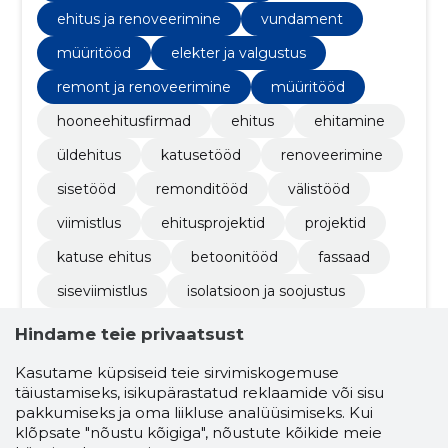
katuseharjani.
ehitus ja renoveerimine
vundament
müüritööd
elekter ja valgustus
remont ja renoveerimine
müüritööd
hooneehitusfirmad
ehitus
ehitamine
üldehitus
katusetööd
renoveerimine
sisetööd
remonditööd
välistööd
viimistlus
ehitusprojektid
projektid
katuse ehitus
betoonitööd
fassaad
siseviimistlus
isolatsioon ja soojustus
põrandakatted
lagede paigaldus
Hindame teie privaatsust
sanitaartehnilised tööd
Kasutame küpsiseid teie sirvimiskogemuse
täiustamiseks, isikupärastatud reklaamide või sisu
pindade ettevalmistus
pakkumiseks ja oma liikluse analüüsimiseks. Kui
värvimise planeerimine
klõpsate "nõustu kõigiga", nõustute kõikide meie