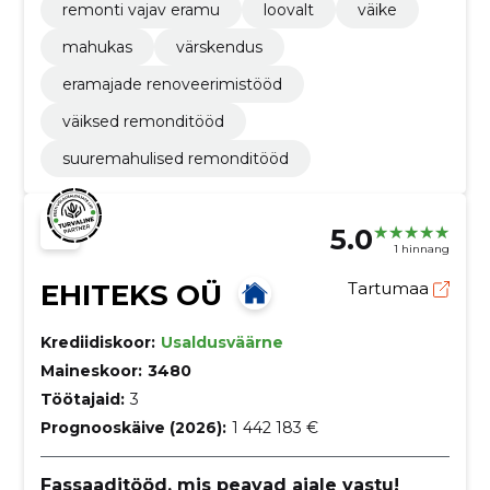
remonti vajav eramu
loovalt
väike
mahukas
värskendus
eramajade renoveerimistööd
väiksed remonditööd
suuremahulised remonditööd
5.0
1 hinnang
EHITEKS OÜ
Tartumaa
Krediidiskoor:
Usaldusväärne
Maineskoor:
3480
Töötajaid:
3
Prognooskäive (2026):
1 442 183 €
Fassaaditööd, mis peavad ajale vastu!