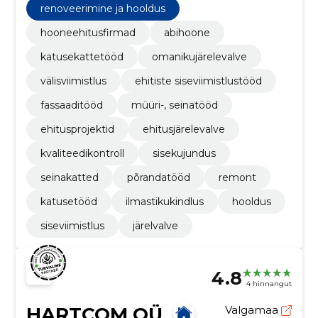
renoveerimine ja hooldus
hooneehitusfirmad
abihoone
katusekattetööd
omanikujärelevalve
välisviimistlus
ehitiste siseviimistlustööd
fassaaditööd
müüri-, seinatööd
ehitusprojektid
ehitusjärelevalve
kvaliteedikontroll
sisekujundus
seinakatted
põrandatööd
remont
katusetööd
ilmastikukindlus
hooldus
siseviimistlus
järelvalve
4.8
4 hinnangut
HARTCOM OÜ
Valgamaa