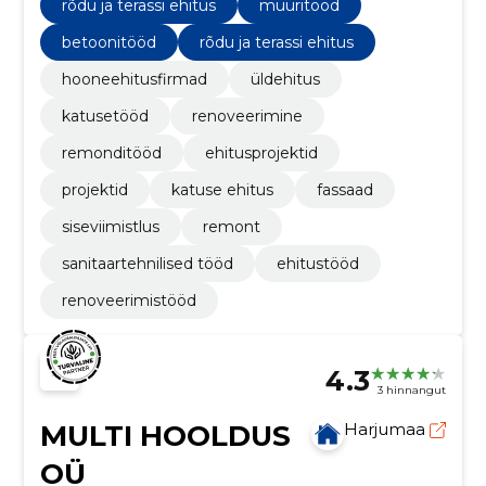
rõdu ja terassi ehitus
müüritööd
betoonitööd
rõdu ja terassi ehitus
hooneehitusfirmad
üldehitus
katusetööd
renoveerimine
remonditööd
ehitusprojektid
projektid
katuse ehitus
fassaad
siseviimistlus
remont
sanitaartehnilised tööd
ehitustööd
renoveerimistööd
4.3
3 hinnangut
MULTI HOOLDUS
Harjumaa
OÜ