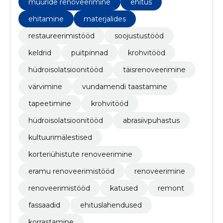
müüride renoveerimine
ehitus
ehitamine
materjalides
restaureerimistööd
soojustustööd
keldrid
puitpinnad
krohvitööd
hüdroisolatsioonitööd
täisrenoveerimine
värvimine
vundamendi taastamine
tapeetimine
krohvitööd
hüdroisolatsioonitööd
abrasiivpuhastus
kultuurimälestised
korteriühistute renoveerimine
eramu renoveerimistööd
renoveerimine
renoveerimistööd
katused
remont
fassaadid
ehituslahendused
korrastamine