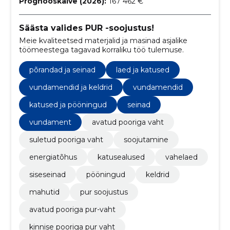
Prognooskäive (2026):
167 462 €
Säästa valides PUR -soojustus!
Meie kvaliteetsed materjalid ja masinad asjalike
töömeestega tagavad korraliku töö tulemuse.
põrandad ja seinad
laed ja katused
vundamendid ja keldrid
vundamendid
katused ja pööningud
seinad
vundament
avatud pooriga vaht
suletud pooriga vaht
soojutamine
energiatõhus
katusealused
vahelaed
siseseinad
pööningud
keldrid
mahutid
pur soojustus
avatud pooriga pur-vaht
kinnise pooriga pur vaht