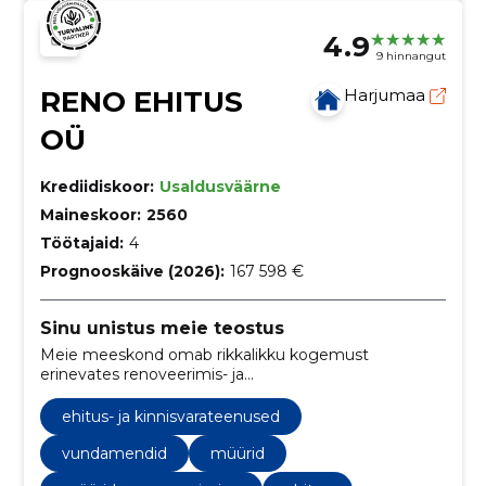
4.9
9 hinnangut
RENO EHITUS
Harjumaa
OÜ
Krediidiskoor:
Usaldusväärne
Maineskoor:
2560
Töötajaid:
4
Prognooskäive (2026):
167 598 €
Sinu unistus meie teostus
Meie meeskond omab rikkalikku kogemust
erinevates renoveerimis- ja
rekonstrueerimisprojektides. Oleme valmis võtma
vastu igasuguseid väljakutseid.
ehitus- ja kinnisvarateenused
vundamendid
müürid