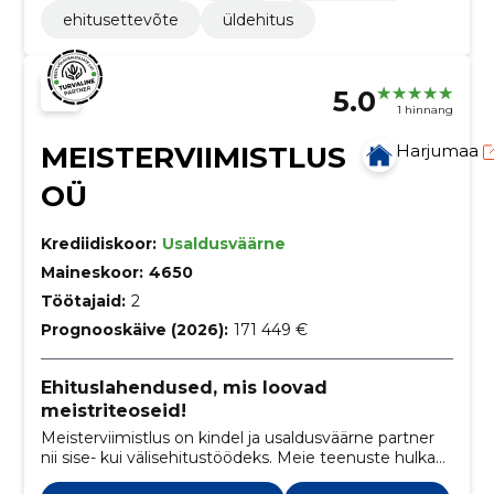
ehitusettevõte
üldehitus
5.0
1 hinnang
MEISTERVIIMISTLUS
Harjumaa
OÜ
Krediidiskoor:
Usaldusväärne
Maineskoor:
4650
Töötajaid:
2
Prognooskäive (2026):
171 449 €
Ehituslahendused, mis loovad
meistriteoseid!
Meisterviimistlus on kindel ja usaldusväärne partner
nii sise- kui välisehitustöödeks. Meie teenuste hulka
kuuluvad vundamendi- ja müüritööd,