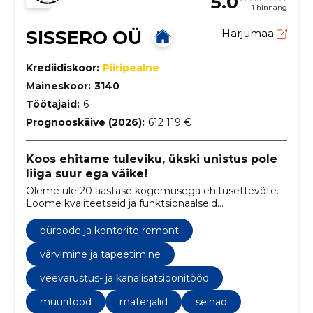
5.0
1 hinnang
SISSERO OÜ
Harjumaa
Krediidiskoor:
Piiripealne
Maineskoor:
3140
Töötajaid:
6
Prognooskäive (2026):
612 119 €
Koos ehitame tuleviku, ükski unistus pole
liiga suur ega väike!
Oleme üle 20 aastase kogemusega ehitusettevõte.
Loome kvaliteetseid ja funktsionaalseid
ehituslahendusi. Ehitame teile kodu või äripinna
"võtmed kätte" meetodil
büroode ja kontorite remont
värvimine ja tapeetimine
veevarustus- ja kanalisatsioonitööd
müüritööd
materjalid
seinad