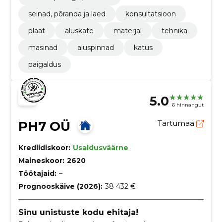
seinad, põranda ja laed
konsultatsioon
plaat
aluskate
materjal
tehnika
masinad
aluspinnad
katus
paigaldus
5.0
6 hinnangut
PH7 OÜ
Tartumaa
Krediidiskoor:
Usaldusväärne
Maineskoor:
2620
Töötajaid:
–
Prognooskäive (2026):
38 432 €
Sinu unistuste kodu ehitaja!