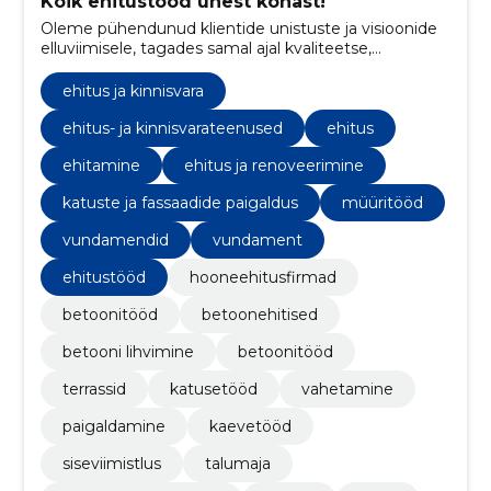
Kõik ehitustööd ühest kohast!
Oleme pühendunud klientide unistuste ja visioonide
elluviimisele, tagades samal ajal kvaliteetse,
vastupidava ning professionaalselt viimistletud
tulemuse igas projektis.
ehitus ja kinnisvara
ehitus- ja kinnisvarateenused
ehitus
ehitamine
ehitus ja renoveerimine
katuste ja fassaadide paigaldus
müüritööd
vundamendid
vundament
ehitustööd
hooneehitusfirmad
betoonitööd
betoonehitised
betooni lihvimine
betoonitööd
terrassid
katusetööd
vahetamine
paigaldamine
kaevetööd
siseviimistlus
talumaja