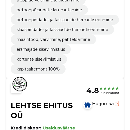
betoonpõrandate lammutamine
betoonpindade- ja fassaadide hermetiseerimine
klaaspindade- ja fassaadide hermetiseerimine
maalritööd, värvimine, pahteldamine
eramajade siseviimistlus
korterite siseviimistlus
kapitaalremont 100%
4.8
4 hinnangut
LEHTSE EHITUS
Harjumaa
OÜ
Krediidiskoor:
Usaldusväärne