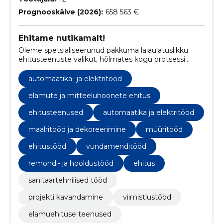
Prognooskäive (2026):
658 563 €
Ehitame nutikamalt!
Oleme spetsialiseerunud pakkuma laiaulatuslikku
ehitusteenuste valikut, hõlmates kogu protsessi
projekteerimisest kuni viimistlustöödeni.
automaatika- ja elektritööd
elamute ja mitteeluhoonete ehitus
ehitusteenused
automaatika ja elektritööd
maalritööd ja dekoreerimine
müüritööd
ehitustööd
vundamenditööd
remondi- ja hooldustööd
ehitus
sanitaartehnilised tööd
projekti kavandamine
viimistlustööd
elamuehituse teenused