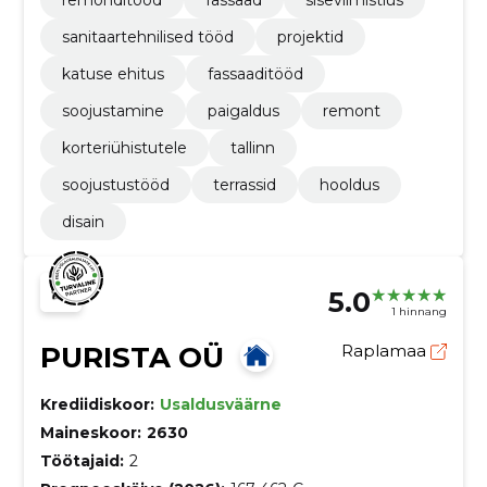
remonditööd
fassaad
siseviimistlus
sanitaartehnilised tööd
projektid
katuse ehitus
fassaaditööd
soojustamine
paigaldus
remont
korteriühistutele
tallinn
soojustustööd
terrassid
hooldus
disain
5.0
1 hinnang
PURISTA OÜ
Raplamaa
Krediidiskoor:
Usaldusväärne
Maineskoor:
2630
Töötajaid:
2