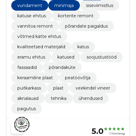
vundament
minimaja
siseviimistlus
katuse ehitus
korterite remont
vannitoa remont
põrandate paigaldus
võtmed kätte ehitus
kvaliteetsed materjalid
katus
eramu ehitus
katused
soojustustööd
fassaadid
põrandaküte
keraamiline plaat
peatöövõtja
puitkarkass
plaat
veekindel vineer
aknalauad
tehnika
ühendused
paigutus
5.0
1 hinnang