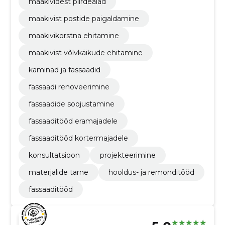
maakividest piirdeaiad
maakivist postide paigaldamine
maakivikorstna ehitamine
maakivist võlvkäikude ehitamine
kaminad ja fassaadid
fassaadi renoveerimine
fassaadide soojustamine
fassaaditööd eramajadele
fassaaditööd kortermajadele
konsultatsioon
projekteerimine
materjalide tarne
hooldus- ja remonditööd
fassaaditööd