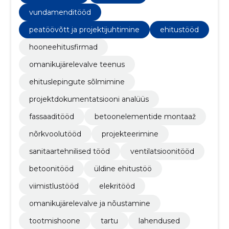
vundamenditööd
peatöövõtt ja projektijuhtimine
ehitustööd
hooneehitusfirmad
omanikujärelevalve teenus
ehituslepingute sõlmimine
projektdokumentatsiooni analüüs
fassaaditööd
betoonelementide montaaž
nõrkvoolutööd
projekteerimine
sanitaartehnilised tööd
ventilatsioonitööd
betoonitööd
üldine ehitustöö
viimistlustööd
elekritööd
omanikujärelevalve ja nõustamine
tootmishoone
tartu
lahendused