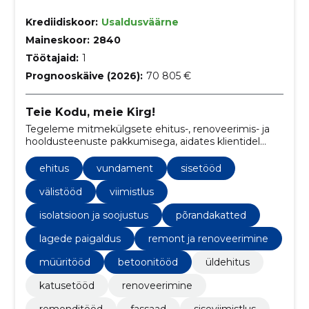
Krediidiskoor:
Usaldusväärne
Maineskoor:
2840
Töötajaid:
1
Prognooskäive (2026):
70 805 €
Teie Kodu, meie Kirg!
Tegeleme mitmekülgsete ehitus-, renoveerimis- ja
hooldusteenuste pakkumisega, aidates klientidel
oma kodud ja ärihooned unistuste paikadeks muuta.
ehitus
vundament
sisetööd
välistööd
viimistlus
isolatsioon ja soojustus
põrandakatted
lagede paigaldus
remont ja renoveerimine
müüritööd
betoonitööd
üldehitus
katusetööd
renoveerimine