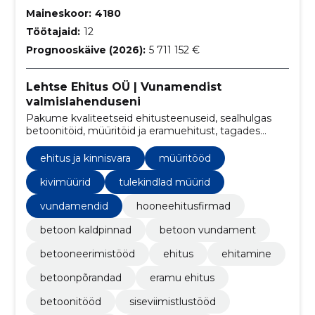
Maineskoor:
4180
Töötajaid:
12
Prognooskäive (2026):
5 711 152 €
Lehtse Ehitus OÜ | Vunamendist
valmislahenduseni
Pakume kvaliteetseid ehitusteenuseid, sealhulgas
betoonitöid, müüritöid ja eramuehitust, tagades
klientidele professionaalse töö ning rahulolu.
ehitus ja kinnisvara
müüritööd
kivimüürid
tulekindlad müürid
vundamendid
hooneehitusfirmad
betoon kaldpinnad
betoon vundament
betooneerimistööd
ehitus
ehitamine
betoonpõrandad
eramu ehitus
betoonitööd
siseviimistlustööd