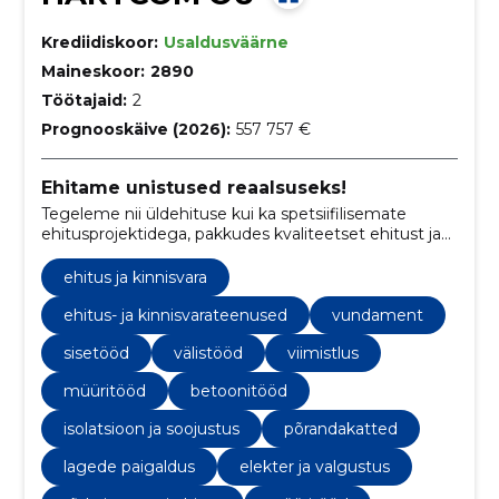
Krediidiskoor:
Usaldusväärne
Maineskoor:
2890
Töötajaid:
2
Prognooskäive (2026):
557 757 €
Ehitame unistused reaalsuseks!
Tegeleme nii üldehituse kui ka spetsiifilisemate
ehitusprojektidega, pakkudes kvaliteetset ehitust ja
renoveerimisteenust. Pühendume klientide
visioonide elluviimisele ehitusprojektide kaudu.
ehitus ja kinnisvara
ehitus- ja kinnisvarateenused
vundament
sisetööd
välistööd
viimistlus
müüritööd
betoonitööd
isolatsioon ja soojustus
põrandakatted
lagede paigaldus
elekter ja valgustus