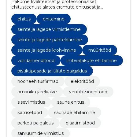
Pakume kvaliteetset ja professionaalset
ehitusteenust alates eramute ehitusest ja
renoveerimisest kuni siseviimistlus- ja eritöödeni,
tagades vastupidavad ja stiilsed lahendused vastavalt
ehitus
ehitamine
klientide vajadustele.
seinte ja lagede viimistlemine
seinte ja lagede pahteldamine
seinte ja lagede krohvimine
müüritööd
vundamenditööd
imbväljakute ehitamine
pistikupesade ja lülitite paigaldus
hooneehitusfirmad
elektritööd
omaniku järelvalve
ventilatsioonitööd
siseviimistlus
sauna ehitus
katusetööd
saunade ehitamine
parketi paigaldus
plaatimistööd
sanruumide viimistlus