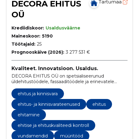
DECORA EHITUS
Tartumaa
OÜ
Krediidiskoor:
Usaldusväärne
Maineskoor:
5190
Töötajaid:
25
Prognooskäive (2026):
3 277 531 €
Kvaliteet. Innovatsioon. Usaldus.
DECORA EHITUS OÜ on spetsialiseerunud
üldehitustöödele, fassaaditöödele ja erinevatele
ehituslahendustele, pakkudes mitmekülgseid
teenuseid alates vundamendist kuni viimistluseni.
ehitus ja kinnisvara
ehitus- ja kinnisvarateenused
ehitus
ehitamine
ehitise ja ehituskvaliteedi kontroll
vundamendid
müüritööd