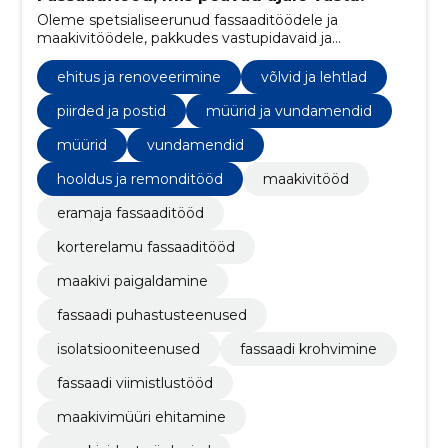
Oleme spetsialiseerunud fassaaditöödele ja
maakivitöödele, pakkudes vastupidavaid ja
kvaliteetseid lahendusi eramajadele, kortermajadele
ja ärihoonetele.
ehitus ja renoveerimine
võlvid ja lehtlad
piirded ja postid
müürid ja vundamendid
müürid
vundamendid
hooldus ja remonditööd
maakivitööd
eramaja fassaaditööd
korterelamu fassaaditööd
maakivi paigaldamine
fassaadi puhastusteenused
isolatsiooniteenused
fassaadi krohvimine
fassaadi viimistlustööd
maakivimüüri ehitamine