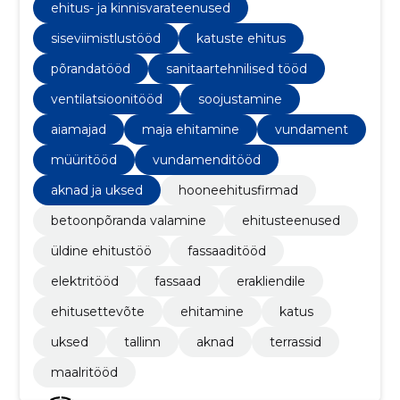
ehitus- ja kinnisvarateenused
siseviimistlustööd
katuste ehitus
põrandatööd
sanitaartehnilised tööd
ventilatsioonitööd
soojustamine
aiamajad
maja ehitamine
vundament
müüritööd
vundamenditööd
aknad ja uksed
hooneehitusfirmad
betoonpõranda valamine
ehitusteenused
üldine ehitustöö
fassaaditööd
elektritööd
fassaad
erakliendile
ehitusettevõte
ehitamine
katus
uksed
tallinn
aknad
terrassid
maalritööd