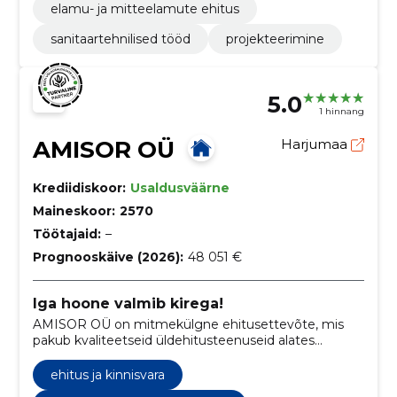
elamu- ja mitteelamute ehitus
sanitaartehnilised tööd
projekteerimine
5.0
1 hinnang
AMISOR OÜ
Harjumaa
Krediidiskoor:
Usaldusväärne
Maineskoor:
2570
Töötajaid:
–
Prognooskäive (2026):
48 051 €
Iga hoone valmib kirega!
AMISOR OÜ on mitmekülgne ehitusettevõte, mis
pakub kvaliteetseid üldehitusteenuseid alates
ruumide remondist kuni hoone täismahulise
ehitamiseni nii äri- kui ka eraklientidele.
ehitus ja kinnisvara