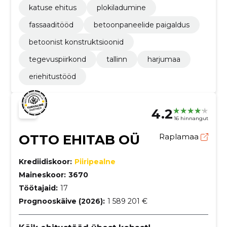
katuse ehitus
plokiladumine
fassaaditööd
betoonpaneelide paigaldus
betoonist konstruktsioonid
tegevuspiirkond
tallinn
harjumaa
eriehitustööd
4.2
16 hinnangut
OTTO EHITAB OÜ
Raplamaa
Krediidiskoor:
Piiripealne
Maineskoor:
3670
Töötajaid:
17
Prognooskäive (2026):
1 589 201 €