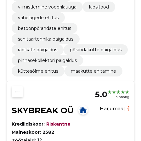
viimistlemine voodrilauaga
kipsitööd
vahelagede ehitus
betoonpõrandate ehitus
sanitaartehnika paigaldus
radikate paigaldus
põrandakütte paigaldus
pinnasekollektori paigaldus
küttesõlme ehitus
maakütte ehitamine
5.0
1 hinnang
SKYBREAK OÜ
Harjumaa
Krediidiskoor:
Riskantne
Maineskoor:
2582
Töötajaid:
12