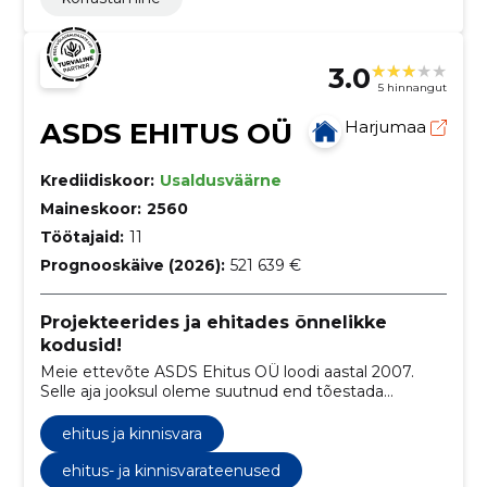
3.0
5 hinnangut
ASDS EHITUS OÜ
Harjumaa
Krediidiskoor:
Usaldusväärne
Maineskoor:
2560
Töötajaid:
11
Prognooskäive (2026):
521 639 €
Projekteerides ja ehitades õnnelikke
kodusid!
Meie ettevõte ASDS Ehitus OÜ loodi aastal 2007.
Selle aja jooksul oleme suutnud end tõestada
usaldusväärse partnerina turul. Ettevõtte
eksisteerimise ajal saadud ulatuslik kogemus
ehitus ja kinnisvara
võimaldab meil teostada renoveerimistöid
laiaulatuslikult, alates vundamendist kuni
ehitus- ja kinnisvarateenused