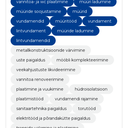
siseviimistlustööd ja parketipaigaldus. Meie
vannitoa- ja wc plaatimine
müüri ladumine
professionaalne tiim tagab tipptasemel töö ja
klientide rahulolu.
müüride soojustamine
müürid
vundamendid
müüritööd
vundament
lintvundament
müüride ladumine
lintvundamendid
metallkonstruktsioonide värvimine
uste paigaldus
mööbli komplekteerimine
veekahjustuste likvideerimine
vannitoa renoveerimine
plaatimine ja vuukimine
hüdroisolatsioon
plaatimistööd
vundamendi rajamine
sanitaartehnika paigaldus
torutööd
elektritööd ja põrandakütte paigaldus
treppide valamine ja plaatimine