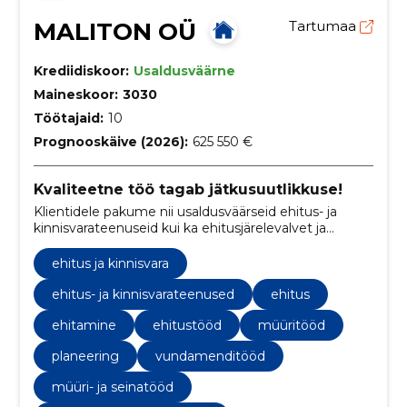
MALITON OÜ
Tartumaa
Krediidiskoor:
Usaldusväärne
Maineskoor:
3030
Töötajaid:
10
Prognooskäive (2026):
625 550 €
Kvaliteetne töö tagab jätkusuutlikkuse!
Klientidele pakume nii usaldusväärseid ehitus- ja
kinnisvarateenuseid kui ka ehitusjärelevalvet ja
kvaliteedikontrolli, et teie projektide tulemus oleks
teile meelepärane.
ehitus ja kinnisvara
ehitus- ja kinnisvarateenused
ehitus
ehitamine
ehitustööd
müüritööd
planeering
vundamenditööd
müüri- ja seinatööd