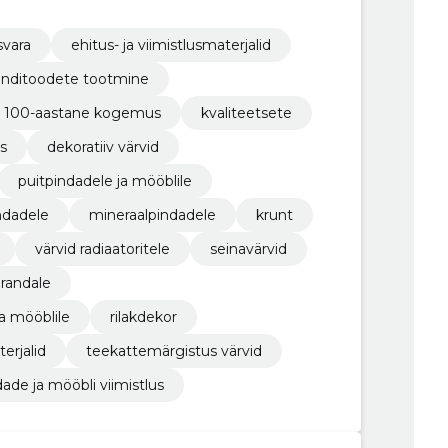
svara
ehitus- ja viimistlusmaterjalid
onditoodete tootmine
100-aastane kogemus
kvaliteetsete
s
dekoratiiv värvid
puitpindadele ja mööblile
ndadele
mineraalpindadele
krunt
värvid radiaatoritele
seinavärvid
õrandale
ja mööblile
rilakdekor
terjalid
teekattemärgistus värvid
dade ja mööbli viimistlus