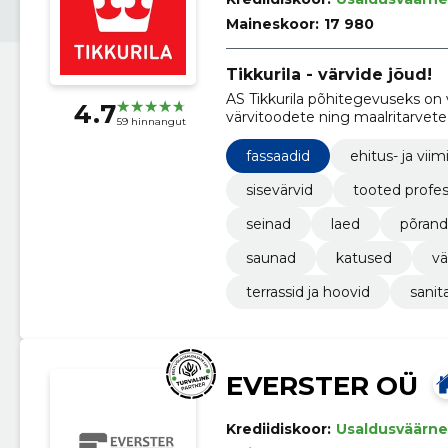
Maineskoor:
17 980
Tikkurila - värvide jõud!
AS Tikkurila põhitegevuseks on v
4.7
värvitoodete ning maalritarvet
59 hinnangut
fassaadid
ehitus- ja viim
sisevärvid
tooted profes
seinad
laed
põran
saunad
katused
vä
terrassid ja hoovid
sani
EVERSTER OÜ
Krediidiskoor:
Usaldusväärne