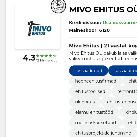
MIVO EHITUS O
Krediidiskoor:
Usaldusväärne
Maineskoor:
6120
Mivo Ehitus | 21 aastat k
Mivo Ehitus OÜ pakub laias valik
4.3
välisviimistlusega seotud teenu
12 hinnangut
fassaaditööd
fassaaditö
hooneehitusfirmad
ehi
ehitustöölised
remontt
üldehitus
ehitusteenus
elamu ehitustööd
kindl
muinsuskaitsetööd
ehit
ehitusprojektide juhtimine