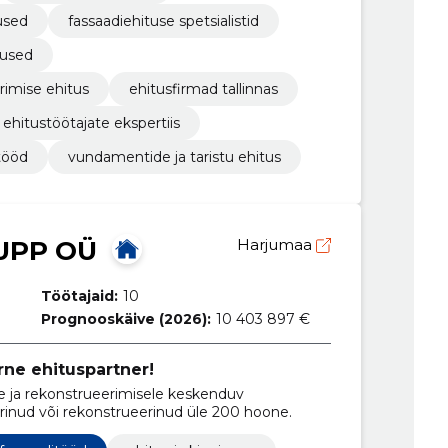
used
fassaadiehituse spetsialistid
nused
rimise ehitus
ehitusfirmad tallinnas
ehitustöötajate ekspertiis
tööd
vundamentide ja taristu ehitus
UPP OÜ
Harjumaa
Töötajaid:
10
Prognooskäive (2026):
10 403 897 €
rne ehituspartner!
 ja rekonstrueerimisele keskenduv
inud või rekonstrueerinud üle 200 hoone.