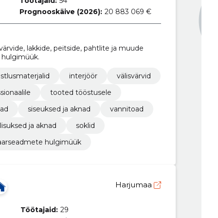
Töötajaid:
54
Prognooskäive (2026):
20 883 069 €
ärvide, lakkide, peitside, pahtlite ja muude
e hulgimüük.
istlusmaterjalid
interjöör
välisvärvid
sionaalile
tooted tööstusele
dad
siseuksed ja aknad
vannitoad
lisuksed ja aknad
soklid
taarseadmete hulgimüük
Harjumaa
Töötajaid:
29