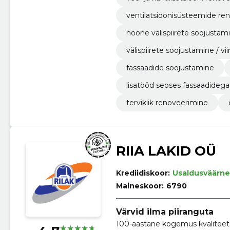
ventilatsioonisüsteemide re
hoone välispiirete soojustami
välispiirete soojustamine / v
fassaadide soojustamine
lisatööd seoses fassaadidega
terviklik renoveerimine
RIIA LAKID OÜ
Krediidiskoor:
Usaldusväärne
Maineskoor:
6790
Värvid ilma piiranguta
100-aastane kogemus kvaliteets