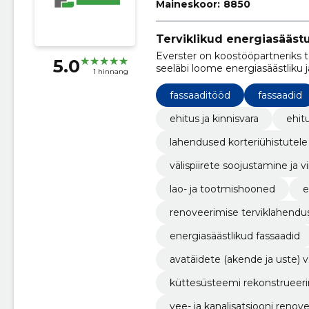
Maineskoor:
8850
Terviklikud energiasääst
Everster on koostööpartneriks t
5.0
seeläbi loome energiasäästliku
1 hinnang
on rekonstrueerimine, korterma
fassaaditööd
fassaadid
ehitus ja kinnisvara
ehit
lahendused korteriühistutele
välispiirete soojustamine ja v
lao- ja tootmishooned
e
renoveerimise terviklahendu
energiasäästlikud fassaadid
avatäidete (akende ja uste)
küttesüsteemi rekonstrueer
vee- ja kanalisatsiooni renov