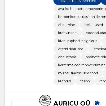
fassaadi renoveerimine
avalike hoonete renoveerimi
betoonkonstruktsioonide re
ehitamine
kivikatused
krohvimine
voodrialuda
kivipuruplaadi paigaldus
eterniitkatused
lameka
ehitustööd
hoonete rek
kortermajade renoveerimine
muinsuskaitselised tööd​
kliendid
tallinn
ren
AURICU OÜ