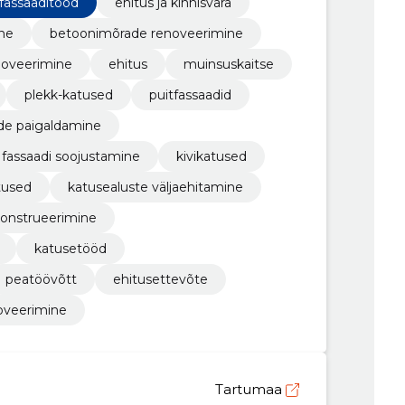
fassaaditööd
ehitus ja kinnisvara
ne
betoonimõrade renoveerimine
noveerimine
ehitus
muinsuskaitse
plekk-katused
puitfassaadid
de paigaldamine
fassaadi soojustamine
kivikatused
tused
katusealuste väljaehitamine
onstrueerimine
katusetööd
peatöövõtt
ehitusettevõte
oveerimine
Tartumaa