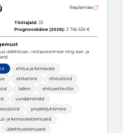
Ü
Raplamaa
Töötajaid:
33
Prognooskäive (2026):
3 766 636 €
ogemust
us üldehituse-, restaureerimise ning sise- ja
seid.
öd
ehitus ja kinnisvara
tus
ehitamine
ehitustööd
ööd
tallinn
ehitusettevõte
ed
vundamendid
ustustööd
projektijuhtimine
us- ja kinnisvarateenused
üldehitusteenused