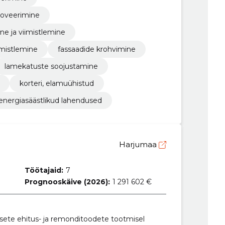
noveerimine
ne ja viimistlemine
iimistlemine
fassaadide krohvimine
lamekatuste soojustamine
korteri, elamuühistud
energiasäästlikud lahendused
Harjumaa
Töötajaid:
7
Prognooskäive (2026):
1 291 602 €
ete ehitus- ja remonditoodete tootmisel