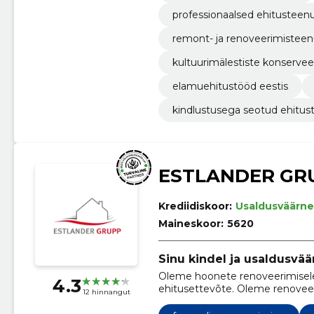
professionaalsed ehitusteen
remont- ja renoveerimistee
kultuurimälestiste konservee
elamuehitustööd eestis
kindlustusega seotud ehitus
ESTLANDER GR
Krediidiskoor:
Usaldusväärne
Maineskoor:
5620
Sinu kindel ja usaldusvää
Oleme hoonete renoveerimisele
4.3
ehitusettevõte. Oleme renoveer
12 hinnangut