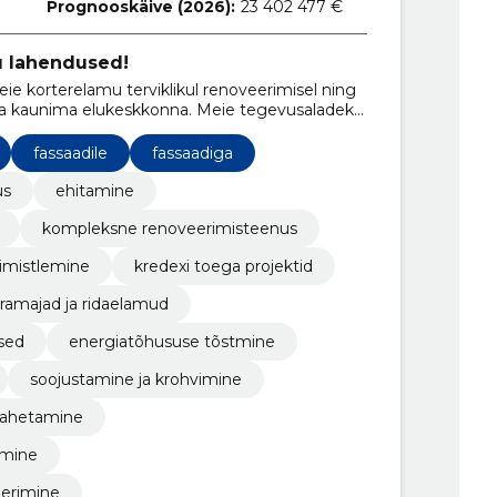
Prognooskäive (2026):
23 402 477 €
u lahendused!
eie korterelamu terviklikul renoveerimisel ning
 ja kaunima elukeskkonna. Meie tegevusaladeks
jade renoveerimine ja fassaaditööd.
fassaadile
fassaadiga
us
ehitamine
kompleksne renoveerimisteenus
iimistlemine
kredexi toega projektid
ramajad ja ridaelamud
sed
energiatõhususe tõstmine
soojustamine ja krohvimine
 vahetamine
imine
eerimine