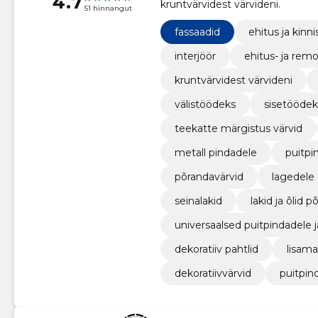
4.7
kruntvärvidest värvideni.
51 hinnangut
fassaadid
ehitus ja kinni
interjöör
ehitus- ja rem
kruntvärvidest värvideni
välistöödeks
sisetöödek
teekatte märgistus värvid
metall pindadele
puitpi
põrandavärvid
lagedele
seinalakid
lakid ja õlid p
universaalsed puitpindadele 
dekoratiiv pahtlid
lisama
dekoratiivvärvid
puitpin