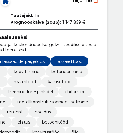
Harjumaa
Töötajaid:
16
Prognooskäive (2026):
1 147 859 €
eaalsuseks!
dega, keskendudes kõrgekvaliteedilisele tööle
id teenuseid!
a fassaadide paigaldus
fassaaditööd
d
keevitamine
betoneerimine
d
maalritööd
katusetööd
treimine freespinkidel
ehitamine
ine
metallkonstruktsioonide tootmine
remont
hooldus
ine
ehitus
betoonitööd
damendid
keevitustööd
õlid