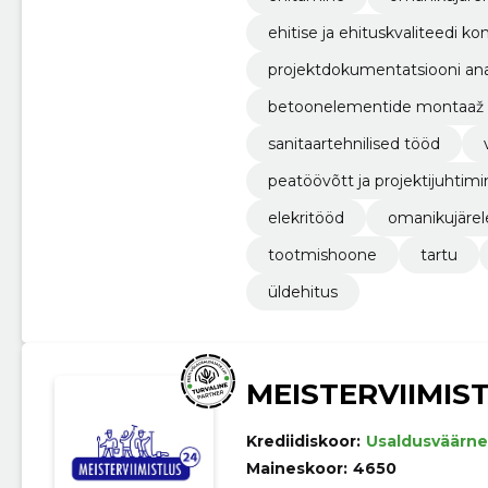
ehitise ja ehituskvaliteedi kon
projektdokumentatsiooni an
betoonelementide montaaž
sanitaartehnilised tööd
peatöövõtt ja projektijuhtimi
elekritööd
omanikujärel
tootmishoone
tartu
üldehitus
MEISTERVIIMIS
Krediidiskoor:
Usaldusväärne
Maineskoor:
4650