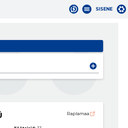
SISENE
Ü
Raplamaa