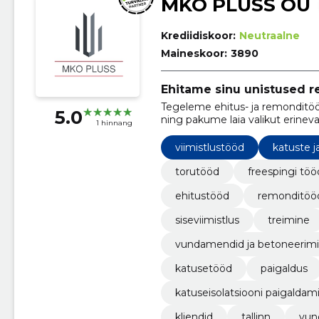
MKO PLUSS OÜ
Krediidiskoor:
Neutraalne
Maineskoor:
3890
Ehitame sinu unistused r
Tegeleme ehitus- ja remonditöö
5.0
ning pakume laia valikut erineva
1 hinnang
viimistlustööd
katuste j
torutööd
freespingi töö
ehitustööd
remonditöö
siseviimistlus
treimine
vundamendid ja betoneerim
katusetööd
paigaldus
katuseisolatsiooni paigaldam
kliendid
tallinn
vun