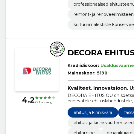
professionaalsed ehitusteen
remont- ja renoveerimistee
kultuurimälestiste konservee
DECORA EHITU
Krediidiskoor:
Usaldusväärne
Maineskoor:
5190
Kvaliteet. Innovatsioon. U
DECORA EHITUS OÜ on spetsiali
4.2
erinevatele ehituslahendustele
22 hinnangut
vundamendist kuni viimistluseni
ehitus ja kinnisvara
fass
ehitus- ja kinnisvarateenused
ehitamine
omanikujärel