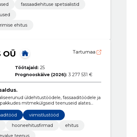
used
fassaadiehituse spetsialistid
nused
rimise ehitus
S OÜ
Tartumaa
Töötajaid:
25
Prognooskäive (2026):
3 277 531 €
saldus.
seerunud üldehitustöödele, fassaaditöödele ja
, pakkudes mitmekülgseid teenuseid alates
.
aaditööd
viimistlustööd
hooneehitusfirmad
ehitus
evalve teenus