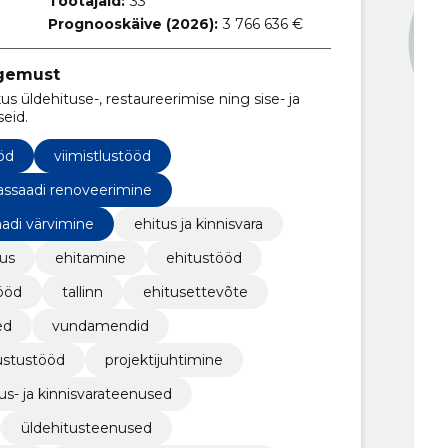
Töötajaid:
33
Prognooskäive (2026):
3 766 636 €
ogemust
us üldehituse-, restaureerimise ning sise- ja
seid.
öd
viimistlustööd
assaadi renoveerimine
aadi värvimine
ehitus ja kinnisvara
tus
ehitamine
ehitustööd
ööd
tallinn
ehitusettevõte
ed
vundamendid
ustustööd
projektijuhtimine
us- ja kinnisvarateenused
üldehitusteenused