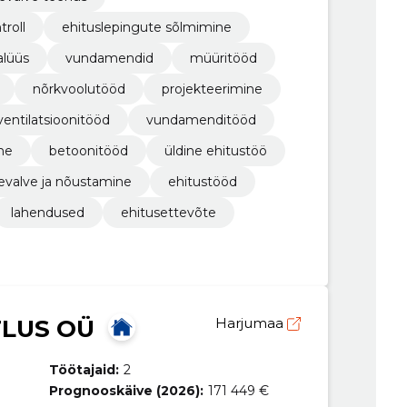
troll
ehituslepingute sõlmimine
alüüs
vundamendid
müüritööd
nõrkvoolutööd
projekteerimine
ventilatsioonitööd
vundamenditööd
ne
betoonitööd
üldine ehitustöö
evalve ja nõustamine
ehitustööd
lahendused
ehitusettevõte
TLUS OÜ
Harjumaa
Töötajaid:
2
Prognooskäive (2026):
171 449 €