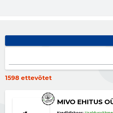
1598 ettevõtet
MIVO EHITUS O
Krediidiskoor:
Usaldusväärne