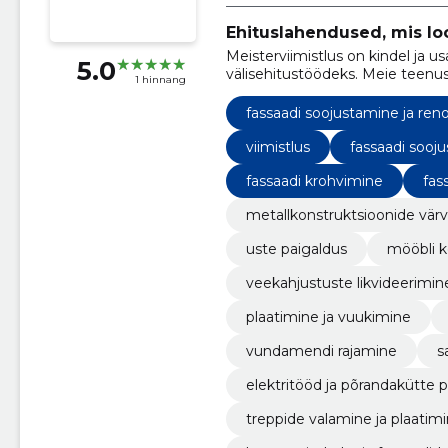
Ehituslahendused, mis lo
Meisterviimistlus on kindel ja us
5.0
välisehitustöödeks. Meie teenu
1 hinnang
siseviimistlustööd ja parketipai
tipptasemel töö ja klientide rahu
fassaadi soojustamine ja ren
viimistlus
fassaadi sooj
fassaadi krohvimine
fas
metallkonstruktsioonide vär
uste paigaldus
mööbli 
veekahjustuste likvideerimin
plaatimine ja vuukimine
vundamendi rajamine
s
elektritööd ja põrandakütte 
treppide valamine ja plaatim