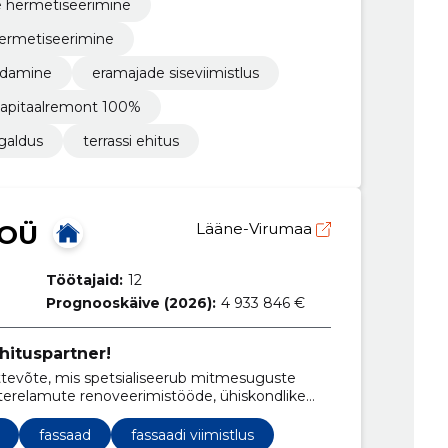
e hermetiseerimine
hermetiseerimine
eldamine
eramajade siseviimistlus
apitaalremont 100%
igaldus
terrassi ehitus
 OÜ
Lääne-Virumaa
Töötajaid:
12
Prognooskäive (2026):
4 933 846 €
hituspartner!
tevõte, mis spetsialiseerub mitmesuguste
rterelamute renoveerimistööde, ühiskondlike
- ning laohoonete ehitustööde teostamisel.
fassaad
fassaadi viimistlus