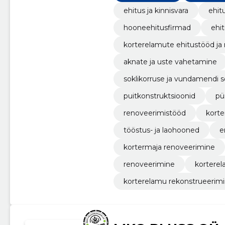
ehitus ja kinnisvara
ehit
hooneehitusfirmad
ehi
korterelamute ehitustööd ja
aknate ja uste vahetamine
soklikorruse ja vundamendi 
puitkonstruktsioonid
pü
renoveerimistööd
kort
tööstus- ja laohooned
e
kortermaja renoveerimine
renoveerimine
kortere
korterelamu rekonstrueerim