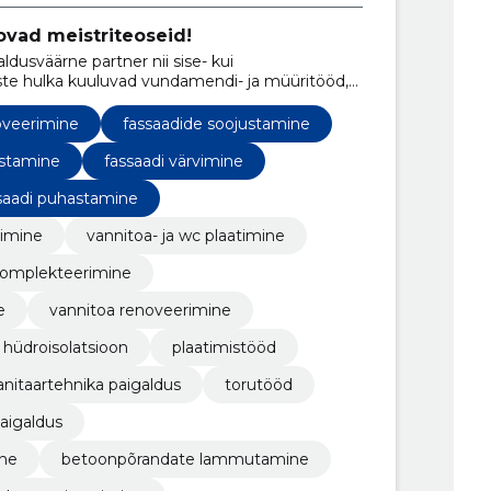
ovad meistriteoseid!
aldusväärne partner nii sise- kui
ste hulka kuuluvad vundamendi- ja müüritööd,
galdus. Meie professionaalne tiim tagab
lolu.
oveerimine
fassaadide soojustamine
ustamine
fassaadi värvimine
saadi puhastamine
vimine
vannitoa- ja wc plaatimine
komplekteerimine
e
vannitoa renoveerimine
hüdroisolatsioon
plaatimistööd
anitaartehnika paigaldus
torutööd
paigaldus
ine
betoonpõrandate lammutamine