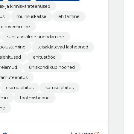
us- ja kinnisvarateenused
tus
muinsuskaitse
ehitamine
 renoveerimine
sanitaarsõlme uuendamine
soojustamine
teisaldatavad laohooned
siehitused
ehitustööd
erelamud
ühiskondlikud hooned
ramuteehitus
eramu ehitus
katuse ehitus
lamu
tootmishoone
ine