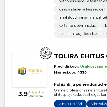
betoonpindade- ja fassaadid
klaaspindade- ja fassaadide 
maalritööd, värvimine, paht
korterite siseviimistlus
k
sauna ehitus ja led ribade pa
TOLIRA EHITUS
Krediidiskoor:
Usaldusväärne
Maineskoor:
4330
Põhjalik ja pühendunud e
Oleme professionaalne ehituset
3.9
ehitusprojektide, sealhulgas ko
9 hinnangut
hoonete ehitustööde ja tööstus
viimistlustööd
viimistlus