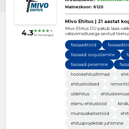
Maineskoor:
6120
Mivo Ehitus | 21 aastat k
Mivo Ehitus OÜ pakub laias valik
4.3
välisviimistlusega seotud teenu
12 hinnangut
fassaaditööd
fassaaditö
fassaadi soojustamine
f
fassaadi pesemine
fass
hooneehitusfirmad
ehi
ehitustöölised
remontt
üldehitus
ehitusteenus
elamu ehitustööd
kindl
muinsuskaitsetööd
ehit
ehitusprojektide juhtimine