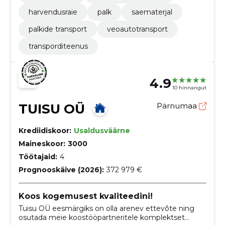
harvendusraie
palk
saematerjal
palkide transport
veoautotransport
transporditeenus
4.9
10 hinnangut
TUISU OÜ
Pärnumaa
Krediidiskoor:
Usaldusväärne
Maineskoor:
3000
Töötajaid:
4
Prognooskäive (2026):
372 979 €
Koos kogemusest kvaliteedini!
Tuisu OÜ eesmärgiks on olla arenev ettevõte ning
osutada meie koostööpartneritele komplektset