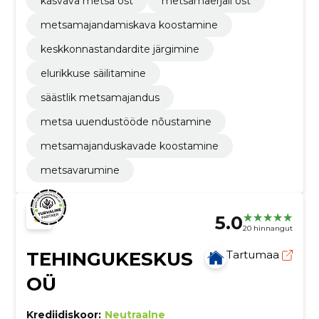
kasvava metsa ost
metsamaerjali ost
metsamajandamiskava koostamine
keskkonnastandardite järgimine
elurikkuse säilitamine
säästlik metsamajandus
metsa uuendustööde nõustamine
metsamajanduskavade koostamine
metsavarumine
5.0
20 hinnangut
TEHINGUKESKUS
Tartumaa
OÜ
Krediidiskoor:
Neutraalne