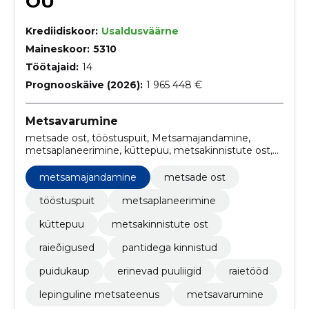
OÜ
Krediidiskoor:
Usaldusväärne
Maineskoor:
5310
Töötajaid:
14
Prognooskäive (2026):
1 965 448 €
Metsavarumine
metsade ost, tööstuspuit, Metsamajandamine,
metsaplaneerimine, küttepuu, metsakinnistute ost,
Raieõigused, pantidega kinnistud, puidukaup,
erinevad puuliigid
metsamajandamine
metsade ost
tööstuspuit
metsaplaneerimine
küttepuu
metsakinnistute ost
raieõigused
pantidega kinnistud
puidukaup
erinevad puuliigid
raietööd
lepinguline metsateenus
metsavarumine