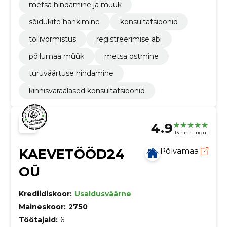
metsa hindamine ja müük
sõidukite hankimine
konsultatsioonid
tollivormistus
registreerimise abi
põllumaa müük
metsa ostmine
turuväärtuse hindamine
kinnisvaraalased konsultatsioonid
4.9
13 hinnangut
KAEVETÖÖD24
Põlvamaa
OÜ
Krediidiskoor:
Usaldusväärne
Maineskoor:
2750
Töötajaid:
6