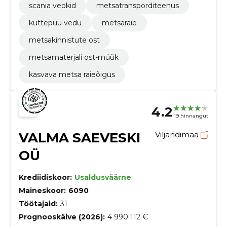
scania veokid
metsatransporditeenus
küttepuu vedu
metsaraie
metsakinnistute ost
metsamaterjali ost-müük
kasvava metsa raieõigus
4.2
19 hinnangut
VALMA SAEVESKI
Viljandimaa
OÜ
Krediidiskoor:
Usaldusväärne
Maineskoor:
6090
Töötajaid:
31
Prognooskäive (2026):
4 990 112 €