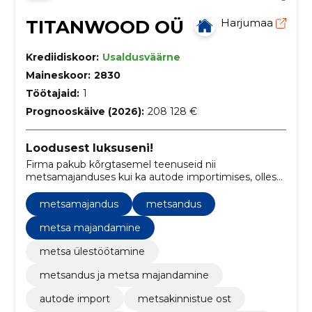
TITANWOOD OÜ
Harjumaa
Krediidiskoor:
Usaldusväärne
Maineskoor:
2830
Töötajaid:
1
Prognooskäive (2026):
208 128 €
Loodusest luksuseni!
Firma pakub kõrgtasemel teenuseid nii
metsamajanduses kui ka autode importimises, olles
pühendunud kvaliteedi ja jätkusuutlikkuse
tagamisele.
metsamajandus
metsandus
metsa majandamine
metsa ülestöötamine
metsandus ja metsa majandamine
autode import
metsakinnistue ost