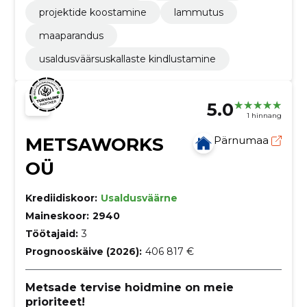
projektide koostamine
lammutus
maaparandus
usaldusväärsuskallaste kindlustamine
5.0
1 hinnang
METSAWORKS
Pärnumaa
OÜ
Krediidiskoor:
Usaldusväärne
Maineskoor:
2940
Töötajaid:
3
Prognooskäive (2026):
406 817 €
Metsade tervise hoidmine on meie
prioriteet!