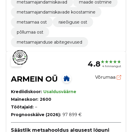
metsamajandamiskavad
maade ostmine
metsamajandamiskavade koostamine
metsamaa ost
raieõiguse ost
põllumaa ost
metsamajanduse abitegevused
4.8
4 hinnangut
ARMEIN OÜ
Võrumaa
Krediidiskoor:
Usaldusväärne
Maineskoor:
2600
Töötajaid:
–
Prognooskäive (2026):
97 899 €
Säästlik metsahooldus algusest lõpuni