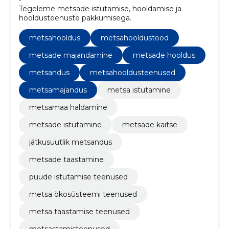
Tegeleme metsade istutamise, hooldamise ja
hooldusteenuste pakkumisega.
metsahooldus
metsahooldustööd
metsade majandamine
metsade hooldus
metsandus
metsahooldusteenused
metsamajandus
metsa istutamine
metsamaa haldamine
metsade istutamine
metsade kaitse
jätkusuutlik metsandus
metsade taastamine
puude istutamise teenused
metsa ökosüsteemi teenused
metsa taastamise teenused
metsastamisteenused