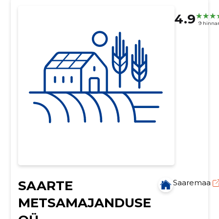
4.9
9 hinna
SAARTE
Saaremaa
METSAMAJANDUSE