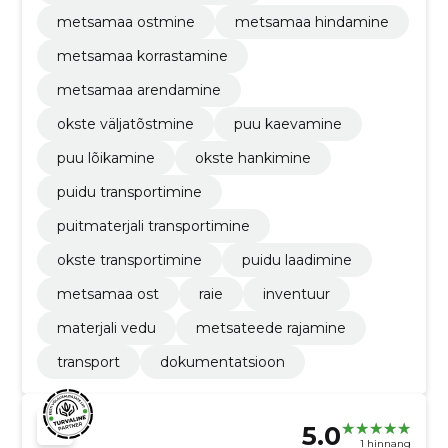
metsamaa ostmine
metsamaa hindamine
metsamaa korrastamine
metsamaa arendamine
okste väljatõstmine
puu kaevamine
puu lõikamine
okste hankimine
puidu transportimine
puitmaterjali transportimine
okste transportimine
puidu laadimine
metsamaa ost
raie
inventuur
materjali vedu
metsateede rajamine
transport
dokumentatsioon
5.0
1 hinnang