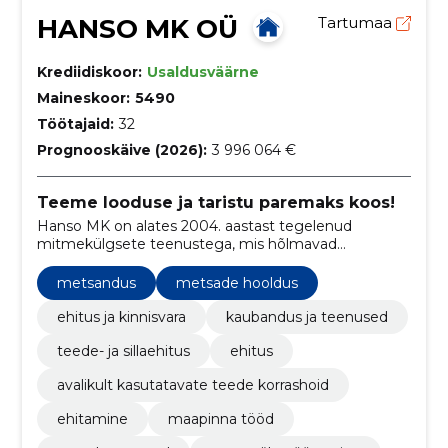
HANSO MK OÜ
Tartumaa
Krediidiskoor:
Usaldusväärne
Maineskoor:
5490
Töötajaid:
32
Prognooskäive (2026):
3 996 064 €
Teeme looduse ja taristu paremaks koos!
Hanso MK on alates 2004. aastast tegelenud
mitmekülgsete teenustega, mis hõlmavad
metsaraiet, ehitustöid, maaparandust, teede- ja
sillaehitust ning palju muud, pakkudes
metsandus
metsade hooldus
professionaalset abi metsa- ja
põllumajandusvaldkonnas ning
ehitus ja kinnisvara
kaubandus ja teenused
infrastruktuuriarenduses.
teede- ja sillaehitus
ehitus
avalikult kasutatavate teede korrashoid
ehitamine
maapinna tööd