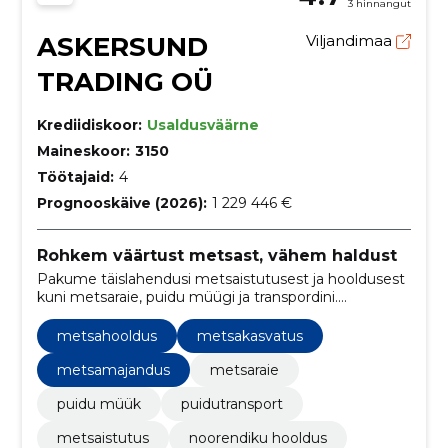
3 hinnangut
ASKERSUND
Viljandimaa
TRADING OÜ
Krediidiskoor:
Usaldusväärne
Maineskoor:
3150
Töötajaid:
4
Prognooskäive (2026):
1 229 446 €
Rohkem väärtust metsast, vähem haldust
Pakume täislahendusi metsaistutusest ja hooldusest
kuni metsaraie, puidu müügi ja transpordini.
Optimeerime puistu väärtust, vähendame
halduskoormust ning tagame usaldusväärse ja
metsahooldus
metsakasvatus
õigeaegse tarneahela.
metsamajandus
metsaraie
puidu müük
puidutransport
metsaistutus
noorendiku hooldus