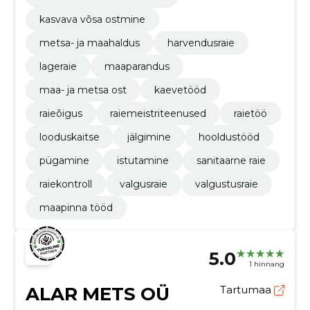
kasvava võsa ostmine
metsa- ja maahaldus
harvendusraie
lageraie
maaparandus
maa- ja metsa ost
kaevetööd
raieõigus
raiemeistriteenused
raietöö
looduskaitse
jälgimine
hooldustööd
pügamine
istutamine
sanitaarne raie
raiekontroll
valgusraie
valgustusraie
maapinna tööd
5.0
1 hinnang
ALAR METS OÜ
Tartumaa