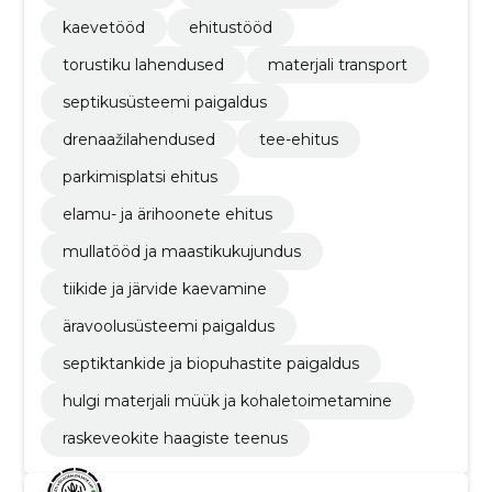
kaevetööd
ehitustööd
torustiku lahendused
materjali transport
septikusüsteemi paigaldus
drenaažilahendused
tee-ehitus
parkimisplatsi ehitus
elamu- ja ärihoonete ehitus
mullatööd ja maastikukujundus
tiikide ja järvide kaevamine
äravoolusüsteemi paigaldus
septiktankide ja biopuhastite paigaldus
hulgi materjali müük ja kohaletoimetamine
raskeveokite haagiste teenus