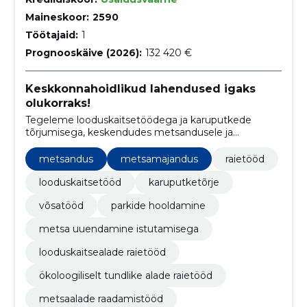
Maineskoor:
2590
Töötajaid:
1
Prognooskäive (2026):
132 420 €
Keskkonnahoidlikud lahendused igaks
olukorraks!
Tegeleme looduskaitsetöödega ja karuputkede
tõrjumisega, keskendudes metsandusele ja
keskkonnahoidlikele lahendustele.
metsandus
metsamajandus
raietööd
looduskaitsetööd
karuputketõrje
võsatööd
parkide hooldamine
metsa uuendamine istutamisega
looduskaitsealade raietööd
ökoloogiliselt tundlike alade raietööd
metsaalade raadamistööd