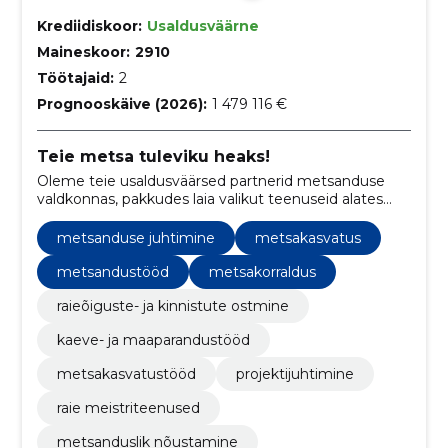
Krediidiskoor:
Usaldusväärne
Maineskoor:
2910
Töötajaid:
2
Prognooskäive (2026):
1 479 116 €
Teie metsa tuleviku heaks!
Oleme teie usaldusväärsed partnerid metsanduse
valdkonnas, pakkudes laia valikut teenuseid alates
metsandustööde organiseerimisest kuni
metsamaterjali müügi ning maaparandustöödeni
metsanduse juhtimine
metsakasvatus
erametsades, toetades samal ajal ka projektijuhtimist.
metsandustööd
metsakorraldus
raieõiguste- ja kinnistute ostmine
kaeve- ja maaparandustööd
metsakasvatustööd
projektijuhtimine
raie meistriteenused
metsanduslik nõustamine