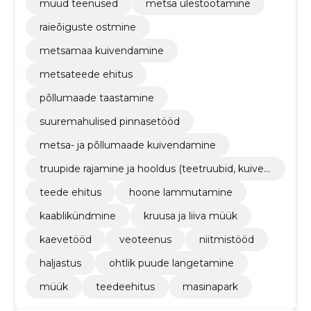
muud teenused
metsa ülestöötamine
raieõiguste ostmine
metsamaa kuivendamine
metsateede ehitus
põllumaade taastamine
suuremahulised pinnasetööd
metsa- ja põllumaade kuivendamine
truupide rajamine ja hooldus (teetruubid, kuiven
dustruubid, monteeritavad sillad)
teede ehitus
hoone lammutamine
kaablikündmine
kruusa ja liiva müük
kaevetööd
veoteenus
niitmistööd
haljastus
ohtlik puude langetamine
müük
teedeehitus
masinapark