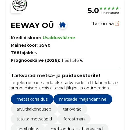
5.0
4 hinnangut
EEWAY OÜ
Tartumaa
Krediidiskoor:
Usaldusväärne
Maineskoor:
3540
Töötajaid:
5
Prognooskäive (2026):
1 681 516 €
Tarkvarad metsa- ja puidusektorile!
Tegeleme metsanduslike tarkvarade ja IT-lahenduste
arendamisega, mis aitavad jälgida ja optimeerida
metsamajandamist ning puidutööstuse ahelat
Baltikumis.
metsakorraldus
metsade majandamine
arvutirakendused
tarkvarad
tasuta metsaäpid
forestman
langihaldus
metsanduslikud tarkvarad