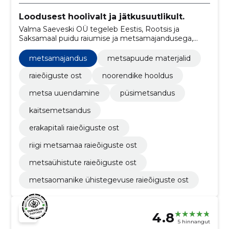
Loodusest hoolivalt ja jätkusuutlikult.
Valma Saeveski OÜ tegeleb Eestis, Rootsis ja
Saksamaal puidu raiumise ja metsamajandusega,
tagades säästva metsakasutuse.
metsamajandus
metsapuude materjalid
raieõiguste ost
noorendike hooldus
metsa uuendamine
püsimetsandus
kaitsemetsandus
erakapitali raieõiguste ost
riigi metsamaa raieõiguste ost
metsaühistute raieõiguste ost
metsaomanike ühistegevuse raieõiguste ost
4.8
5 hinnangut