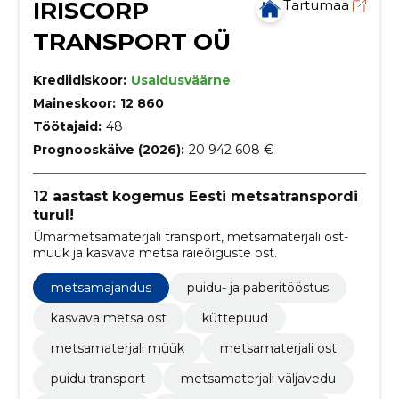
IRISCORP
Tartumaa
TRANSPORT OÜ
Krediidiskoor:
Usaldusväärne
Maineskoor:
12 860
Töötajaid:
48
Prognooskäive (2026):
20 942 608 €
12 aastast kogemus Eesti metsatranspordi
turul!
Ümarmetsamaterjali transport, metsamaterjali ost-
müük ja kasvava metsa raieõiguste ost.
metsamajandus
puidu- ja paberitööstus
kasvava metsa ost
küttepuud
metsamaterjali müük
metsamaterjali ost
puidu transport
metsamaterjali väljavedu