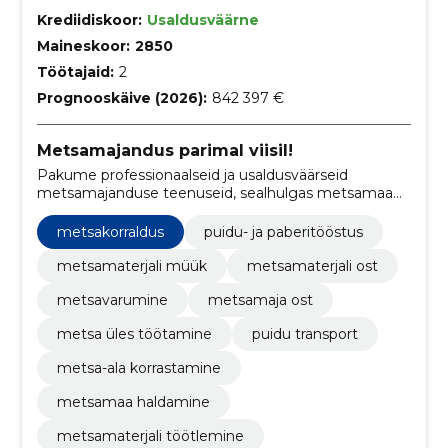
Krediidiskoor:
Usaldusväärne
Maineskoor:
2850
Töötajaid:
2
Prognooskäive (2026):
842 397 €
Metsamajandus parimal viisil!
Pakume professionaalseid ja usaldusväärseid
metsamajanduse teenuseid, sealhulgas metsamaa
ostu ja metsakorraldust.
metsakorraldus
puidu- ja paberitööstus
metsamaterjali müük
metsamaterjali ost
metsavarumine
metsamaja ost
metsa üles töötamine
puidu transport
metsa-ala korrastamine
metsamaa haldamine
metsamaterjali töötlemine