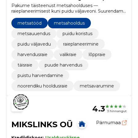
Pakume täisteenust metsahoolduses —
raieplaneerimisest kuni puidu väljaveoni. Suurendame
metsa väärtust ja tagame tööde usaldusväärsuse.
metsatööd
metsahooldus
metsauuendus
puidu koristus
puidu väljavedu
raieplaneerimine
harvendusraie
valikraie
lõppraie
täisraie
puude harvendus
puistu harvendamine
noorendiku hooldusraie
metsavarumine
4.3
3 hinnangut
MIKSLINKS OÜ
Pärnumaa
Krediidiskoor:
Usaldusväärne