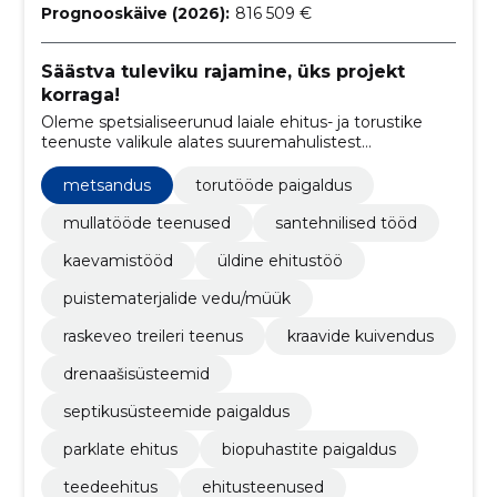
Prognooskäive (2026):
816 509 €
Säästva tuleviku rajamine, üks projekt
korraga!
Oleme spetsialiseerunud laiale ehitus- ja torustike
teenuste valikule alates suuremahulistest
projektidest kuni väiksemate, detailsete töödeni.
metsandus
torutööde paigaldus
mullatööde teenused
santehnilised tööd
kaevamistööd
üldine ehitustöö
puistematerjalide vedu/müük
raskeveo treileri teenus
kraavide kuivendus
drenaašisüsteemid
septikusüsteemide paigaldus
parklate ehitus
biopuhastite paigaldus
teedeehitus
ehitusteenused