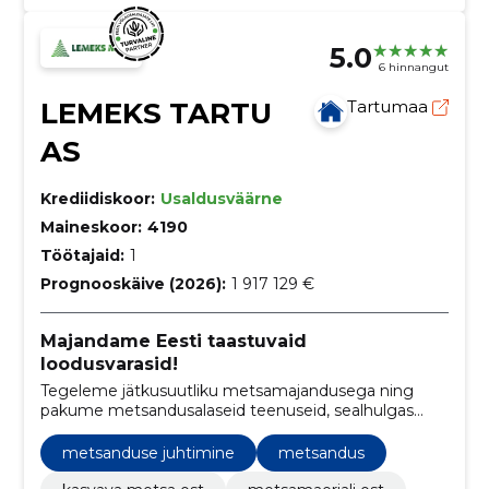
5.0
6 hinnangut
LEMEKS TARTU
Tartumaa
AS
Krediidiskoor:
Usaldusväärne
Maineskoor:
4190
Töötajaid:
1
Prognooskäive (2026):
1 917 129 €
Majandame Eesti taastuvaid
loodusvarasid!
Tegeleme jätkusuutliku metsamajandusega ning
pakume metsandusalaseid teenuseid, sealhulgas
metsakinnistute ostu, kasvava metsa ostu,
metsamaerjali ostmist ja metsamajandamiskava
metsanduse juhtimine
metsandus
koostamist.