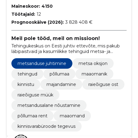
Maineskoor:
4150
Töötajaid:
12
Prognooskäive (2026):
3 828 408 €
Meil pole tööd, meil on missioon!
Tehingukeskus on Eesti juhtiv ettevõte, mis pakub
läbipaistvaid ja kasumlikke tehinguid metsa- ja
põllumaadega, hõlmates enampakkumisi, maa
müüki, ostu ning raieõiguse tehinguid.
metsanduse juhtimine
metsa oksjon
tehingud
põllumaa
maaomanik
kinnistu
majandamine
raieõiguse ost
raieõiguse müük
metsandusalane nõustamine
põllumaa rent
maaomand
kinnisvarabüroode tegevus