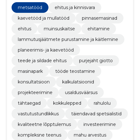
teenust pinnasetööde, ehituse ja veoteenuste
valdkonnas.
metsatööd
ehitus ja kinnisvara
kaevetööd ja mullatööd
pinnasemasinad
ehitus
muinsuskaitse
ehitamine
lammutusjäätmete purustamine ja käitlemine
planeerimis- ja kaevetööd
teede ja sildade ehitus
purjejaht giotto
masinapark
tööde teostamine
konsultatsioon
kalkulatsioonid
projekteerimine
usaldusväärsus
tähtaegad
kokkulepped
rahulolu
vastutustundlikkus
täiendavad spetsialistid
kvaliteetne lõpptulemus
investeerimine
kompleksne teenus
mahu arvestus