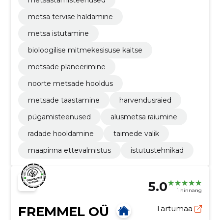
metsa tervise haldamine
metsa istutamine
bioloogilise mitmekesisuse kaitse
metsade planeerimine
noorte metsade hooldus
metsade taastamine
harvendusraied
pügamisteenused
alusmetsa raiumine
radade hooldamine
taimede valik
maapinna ettevalmistus
istutustehnikad
5.0
1 hinnang
FREMMEL OÜ
Tartumaa