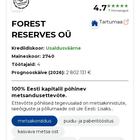
4.7
7 hinnangut
FOREST
Tartumaa
RESERVES OÜ
Krediidiskoor:
Usaldusväärne
Maineskoor:
2740
Töötajaid:
4
Prognooskäive (2026):
2 802 131 €
100% Eesti kapitalil põhinev
metsandusettevõte.
Ettevõtte põhilised tegevusalad on metsakinnistute,
raieõiguste ja põllumaade ost üle Eesti. Lisaks
pakume metsamajandamiskavade koostamise
teenust.
metsakorraldus
puidu- ja paberitööstus
kasvava metsa ost