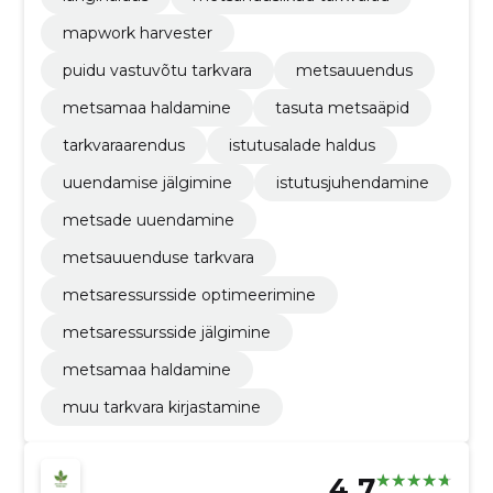
mapwork harvester
puidu vastuvõtu tarkvara
metsauuendus
metsamaa haldamine
tasuta metsaäpid
tarkvaraarendus
istutusalade haldus
uuendamise jälgimine
istutusjuhendamine
metsade uuendamine
metsauuenduse tarkvara
metsaressursside optimeerimine
metsaressursside jälgimine
metsamaa haldamine
muu tarkvara kirjastamine
4.7