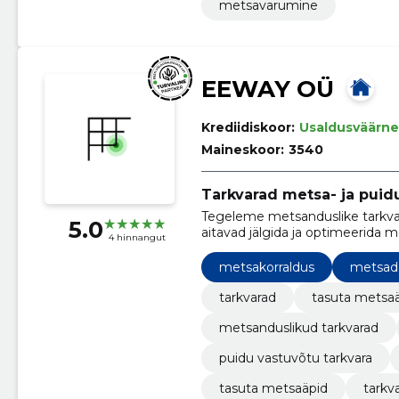
metsavarumine
EEWAY OÜ
Krediidiskoor:
Usaldusväärne
Maineskoor:
3540
Tarkvarad metsa- ja puidu
Tegeleme metsanduslike tarkva
5.0
aitavad jälgida ja optimeerida
4 hinnangut
Baltikumis.
metsakorraldus
metsad
tarkvarad
tasuta metsa
metsanduslikud tarkvarad
puidu vastuvõtu tarkvara
tasuta metsaäpid
tarkv