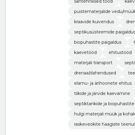
santehnilised tööd
kaev
puistematerjalide vedu/müü
kraavide kuivendus
dre
septikusüsteemide paigaldu
biopuhastite paigaldus
kaevetööd
ehitustööd
materjali transport
sept
drenaažilahendused
tee
elamu- ja ärihoonete ehitus
tiikide ja järvide kaevamine
septiktankide ja biopuhastite
hulgi materjali müük ja koh
raskeveokite haagiste teenu