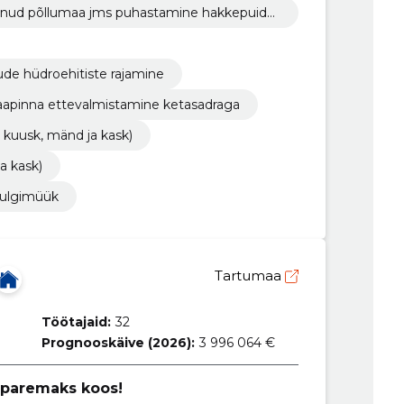
svanud põllumaa jms puhastamine hakkepuidu
uude hüdroehitiste rajamine
apinna ettevalmistamine ketasadraga
 kuusk, mänd ja kask)
a kask)
hulgimüük
Tartumaa
Töötajaid:
32
Prognooskäive (2026):
3 996 064 €
 paremaks koos!