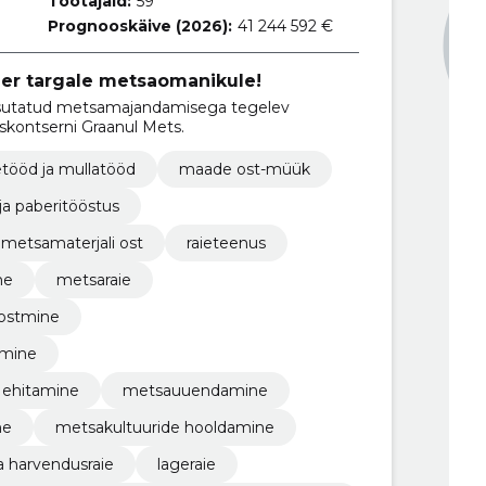
Töötajaid:
59
Prognooskäive (2026):
41 244 592 €
ner targale metsaomanikule!
asutatud metsamajandamisega tegelev
kontserni Graanul Mets.
tööd ja mullatööd
maade ost-müük
ja paberitööstus
metsamaterjali ost
raieteenus
ne
metsaraie
 ostmine
umine
 ehitamine
metsauuendamine
ne
metsakultuuride hooldamine
a harvendusraie
lageraie