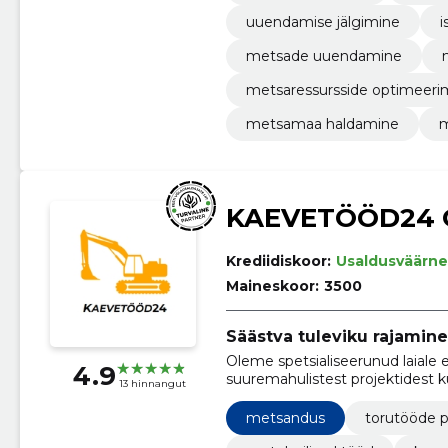
uuendamise jälgimine
i
metsade uuendamine
metsaressursside optimeeri
metsamaa haldamine
m
KAEVETÖÖD24 
Krediidiskoor:
Usaldusväärne
Maineskoor:
3500
Säästva tuleviku rajamine
Oleme spetsialiseerunud laiale e
4.9
suuremahulistest projektidest k
13 hinnangut
metsandus
torutööde p