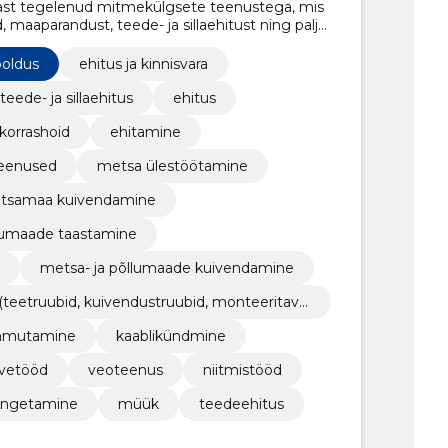
ast tegelenud mitmekülgsete teenustega, mis
 maaparandust, teede- ja sillaehitust ning palju
t abi metsa- ja põllumajandusvaldkonnas ning
oldus
ehitus ja kinnisvara
teede- ja sillaehitus
ehitus
 korrashoid
ehitamine
eenused
metsa ülestöötamine
tsamaa kuivendamine
lumaade taastamine
metsa- ja põllumaade kuivendamine
 (teetruubid, kuivendustruubid, monteeritava
mmutamine
kaablikündmine
vetööd
veoteenus
niitmistööd
langetamine
müük
teedeehitus