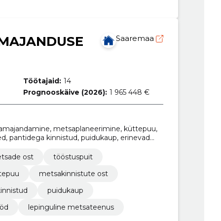
AMAJANDUSE
Saaremaa
Töötajaid:
14
Prognooskäive (2026):
1 965 448 €
samajandamine, metsaplaneerimine, küttepuu,
d, pantidega kinnistud, puidukaup, erinevad
tsade ost
tööstuspuit
tepuu
metsakinnistute ost
innistud
puidukaup
ööd
lepinguline metsateenus