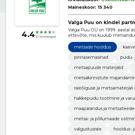
Maineskoor:
15 340
Valga Puu on kindel part
Valga Puu OÜ on 1999. aastal 
4.4
ettevõte, mis kuulub metsandus
21 hinnangut
metsade hooldus
kaeve
pinnasemasinad
puidu- 
metsapuude materjalid
metsakinnistute majandami
raieõiguse ja metsamaterjali
hakkepuidu tootmine ja var
maaparandus ja metsateede
metsa- ja põllumaade ostmi
valgustusraie
hooldus- j