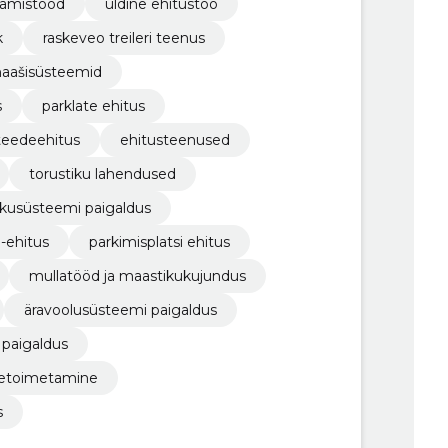
amistööd
üldine ehitustöö
k
raskeveo treileri teenus
naašisüsteemid
s
parklate ehitus
teedeehitus
ehitusteenused
torustiku lahendused
ikusüsteemi paigaldus
-ehitus
parkimisplatsi ehitus
mullatööd ja maastikukujundus
äravoolusüsteemi paigaldus
 paigaldus
aletoimetamine
s