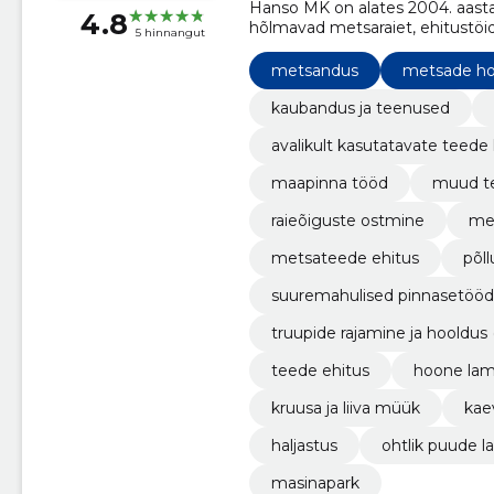
Hanso MK on alates 2004. aast
4.8
hõlmavad metsaraiet, ehitustöid,
5 hinnangut
muud, pakkudes professionaalse
infrastruktuuriarenduses.
metsandus
metsade ho
kaubandus ja teenused
avalikult kasutatavate teede
maapinna tööd
muud t
raieõiguste ostmine
me
metsateede ehitus
põl
suuremahulised pinnasetööd
truupide rajamine ja hooldus
d sillad)
teede ehitus
hoone la
kruusa ja liiva müük
kae
haljastus
ohtlik puude 
masinapark