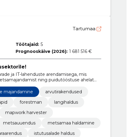
Tartumaa
Töötajaid:
5
Prognooskäive (2026):
1 681 516 €
sektorile!
rade ja IT-lahenduste arendamisega, mis
 metsamajandamist ning puidutööstuse ahelat
e majandamine
arvutirakendused
äpid
forestman
langihaldus
mapwork harvester
metsauuendus
metsamaa haldamine
araarendus
istutusalade haldus