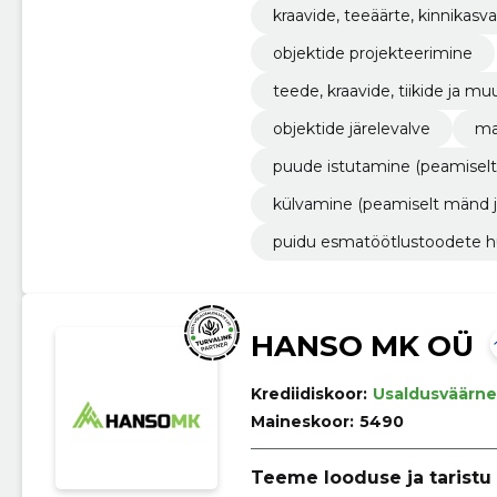
kraavide, teeäärte, kinnika
tootmise eesmärgil
objektide projekteerimine
teede, kraavide, tiikide ja m
objektide järelevalve
ma
puude istutamine (peamiselt
külvamine (peamiselt mänd j
puidu esmatöötlustoodete 
HANSO MK OÜ
Krediidiskoor:
Usaldusväärne
Maineskoor:
5490
Teeme looduse ja taristu