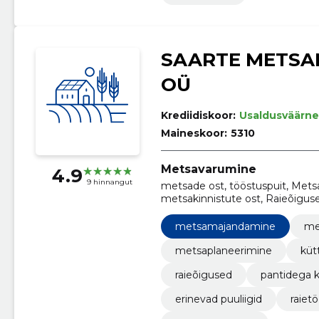
SAARTE METS
OÜ
Krediidiskoor:
Usaldusväärne
Maineskoor:
5310
Metsavarumine
4.9
9 hinnangut
metsade ost, tööstuspuit, Met
metsakinnistute ost, Raieõiguse
puuliigid
metsamajandamine
me
metsaplaneerimine
küt
raieõigused
pantidega k
erinevad puuliigid
raiet