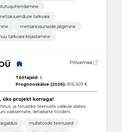
stutusjuhendamine
metsauuenduse tarkvara
mine
metsaressursside jälgimine
uu tarkvara kirjastamine
OÜ
Põlvamaa
Töötajaid:
6
Prognooskäive (2026):
816 509 €
, üks projekt korraga!
hitus- ja torustike teenuste valikule alates
uni väiksemate, detailsete töödeni.
aigaldus
mullatööde teenused