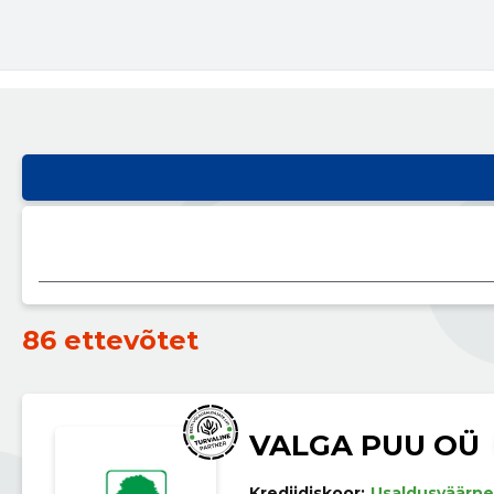
86 ettevõtet
VALGA PUU OÜ
Krediidiskoor:
Usaldusväärne