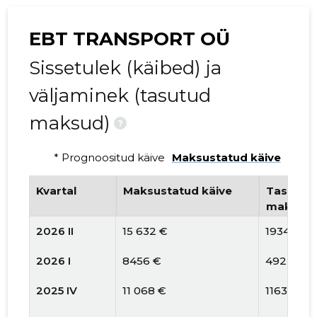
EBT TRANSPORT OÜ
Sissetulek (käibed) ja
väljaminek (tasutud
maksud)
?
* Prognoositud käive
Maksustatud käive
Kvartal
Maksustatud käive
Tasutud 
maksud
2026 II
15 632 €
1934 €
2026 I
8456 €
492 €
2025 IV
11 068 €
1163 €