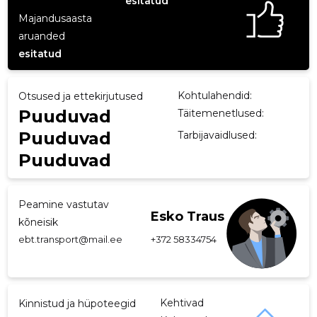
esitatud
Majandusaasta
p
aruanded
esitatud
Kohtulahendid:
Otsused ja ettekirjutused
Puuduvad
Täitemenetlused:
Puuduvad
Tarbijavaidlused:
Puuduvad
Peamine vastutav
Esko Traus
kõneisik
ebt.transport@mail.ee
+372 58334754
Kehtivad
Kinnistud ja hüpoteegid