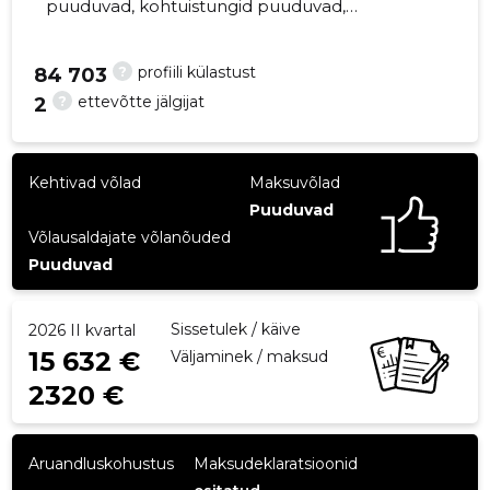
puuduvad, kohtuistungid puuduvad,
majandusaasta aruanded esitatud. Peamine
vastutav kõneisik, ebt.transport@mail.ee,
?
profiili külastust
84 703
+372 58334754
?
ettevõtte jälgijat
2
21
Kehtivad võlad
Maksuvõlad
Puuduvad
Võlausaldajate võlanõuded
Puuduvad
Sissetulek / käive
2026 II kvartal
15 632 €
Väljaminek / maksud
2320 €
Aruandluskohustus
Maksudeklaratsioonid