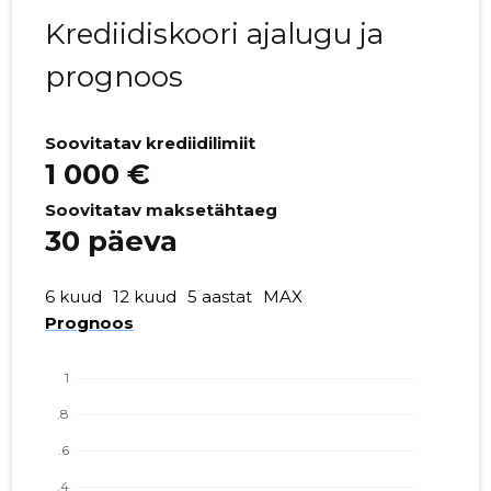
Krediidiskoori ajalugu ja
prognoos
Soovitatav krediidilimiit
1 000 €
Soovitatav maksetähtaeg
30 päeva
6 kuud
12 kuud
5 aastat
MAX
Prognoos