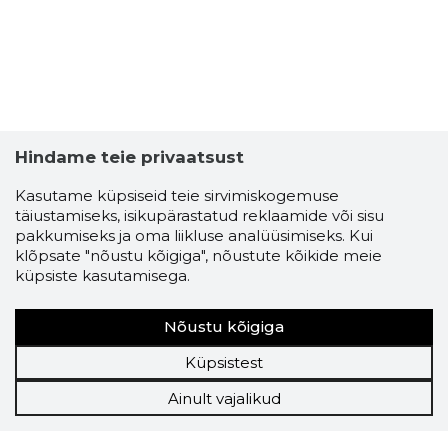
Hindame teie privaatsust
Kasutame küpsiseid teie sirvimiskogemuse
täiustamiseks, isikupärastatud reklaamide või sisu
pakkumiseks ja oma liikluse analüüsimiseks. Kui
klõpsate "nõustu kõigiga", nõustute kõikide meie
küpsiste kasutamisega.
Nõustu kõigiga
Küpsistest
Ainult vajalikud