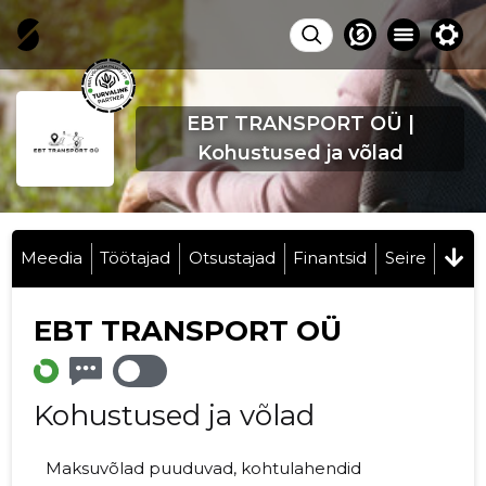
EBT TRANSPORT OÜ |
Kohustused ja võlad
Meedia
Töötajad
Otsustajad
Finantsid
Seire
EBT TRANSPORT OÜ
Kohustused ja võlad
Maksuvõlad puuduvad, kohtulahendid