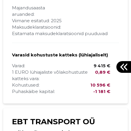
Majandusaasta
aruanded:
Viimane esitatud: 2025
Maksudeklaratsioonid:
Esitamata maksudeklaratsioonid puuduvad
Varasid kohustuste katteks (lühiajaliselt)
Varad:
9 415 €
1 EURO lühiajaliste võlakohustuste
0,89 €
katteks vara:
Kohustused:
10 596 €
Puhaskäibe kapital:
-1 181 €
EBT TRANSPORT OÜ