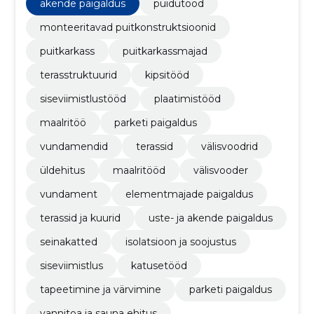
siseviimistluse alal.
akende paigaldus
puidutööd
monteeritavad puitkonstruktsioonid
puitkarkass
puitkarkassmajad
terasstruktuurid
kipsitööd
siseviimistlustööd
plaatimistööd
maalritöö
parketi paigaldus
vundamendid
terassid
välisvoodrid
üldehitus
maalritööd
välisvooder
vundament
elementmajade paigaldus
terassid ja kuurid
uste- ja akende paigaldus
seinakatted
isolatsioon ja soojustus
siseviimistlus
katusetööd
tapeetimine ja värvimine
parketi paigaldus
vannitoa ja sauna ehitus