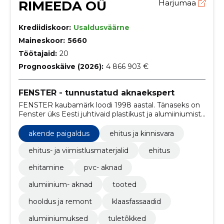
RIMEEDA OÜ
Harjumaa
Krediidiskoor:
Usaldusväärne
Maineskoor:
5660
Töötajaid:
20
Prognooskäive (2026):
4 866 903 €
FENSTER - tunnustatud aknaekspert
FENSTER kaubamärk loodi 1998 aastal. Tänaseks on
Fenster üks Eesti juhtivaid plastikust ja alumiiniumist
akende ja uste tootjaid
akende paigaldus
ehitus ja kinnisvara
ehitus- ja viimistlusmaterjalid
ehitus
ehitamine
pvc- aknad
alumiinium- aknad
tooted
hooldus ja remont
klaasfassaadid
alumiiniumuksed
tuletõkked