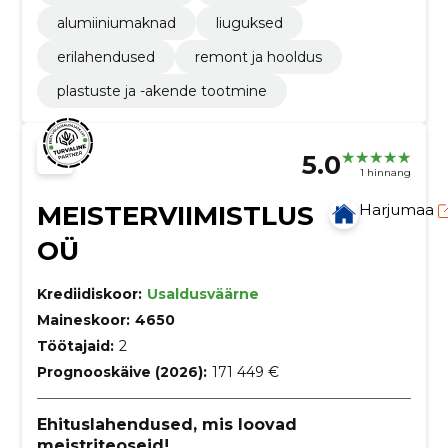
alumiiniumaknad
liuguksed
erilahendused
remont ja hooldus
plastuste ja -akende tootmine
5.0
1 hinnang
MEISTERVIIMISTLUS
Harjumaa
OÜ
Krediidiskoor:
Usaldusväärne
Maineskoor:
4650
Töötajaid:
2
Prognooskäive (2026):
171 449 €
Ehituslahendused, mis loovad
meistriteoseid!