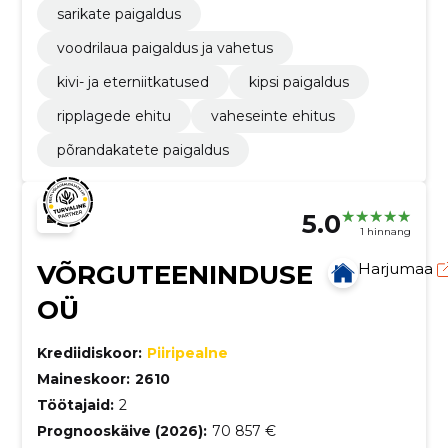
sarikate paigaldus
voodrilaua paigaldus ja vahetus
kivi- ja eterniitkatused
kipsi paigaldus
ripplagede ehitu
vaheseinte ehitus
põrandakatete paigaldus
5.0
1 hinnang
VÕRGUTEENINDUSE
Harjumaa
OÜ
Krediidiskoor:
Piiripealne
Maineskoor:
2610
Töötajaid:
2
Prognooskäive (2026):
70 857 €