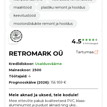
maalritööd
plastiku remont ja hooldus
keevitustööd
mootorsõidukite remont ja hooldus
4.5
4 hinnangut
RETROMARK OÜ
Tartumaa
Krediidiskoor:
Usaldusväärne
Maineskoor:
2500
Töötajaid:
4
Prognooskäive (2026):
156 959 €
Meie aknad ja uksed, teie kodule!
Meie ettevõte pakub kvaliteetseid PVC, klaas-
alumiiniumist ja puidust aknaid ning uksi