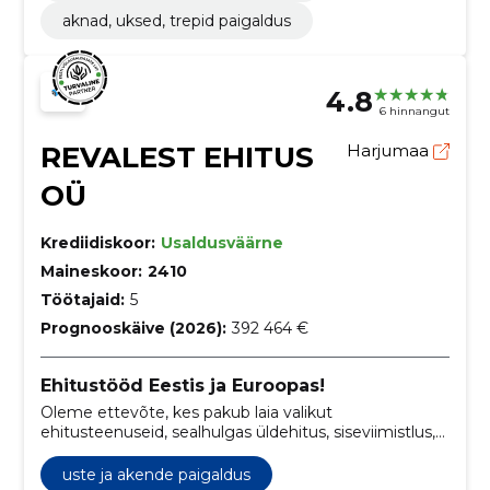
aknad, uksed, trepid paigaldus
4.8
6 hinnangut
REVALEST EHITUS
Harjumaa
OÜ
Krediidiskoor:
Usaldusväärne
Maineskoor:
2410
Töötajaid:
5
Prognooskäive (2026):
392 464 €
Ehitustööd Eestis ja Euroopas!
Oleme ettevõte, kes pakub laia valikut
ehitusteenuseid, sealhulgas üldehitus, siseviimistlus,
elektri-, santehnilised- ja ventilatsioonitööd, ning
keskendume nii era- kui äriklientide projektidele.
uste ja akende paigaldus