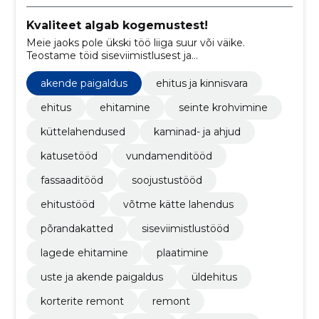
Kvaliteet algab kogemustest!
Meie jaoks pole ükski töö liiga suur või väike.
Teostame töid siseviimistlusest ja
põrandapaigaldusest, kuni projekti alusel hoone
ehitamiseni. Pakume ka võtmed-kätte lahendusi!
akende paigaldus
ehitus ja kinnisvara
ehitus
ehitamine
seinte krohvimine
küttelahendused
kaminad- ja ahjud
katusetööd
vundamenditööd
fassaaditööd
soojustustööd
ehitustööd
võtme kätte lahendus
põrandakatted
siseviimistlustööd
lagede ehitamine
plaatimine
uste ja akende paigaldus
üldehitus
korterite remont
remont