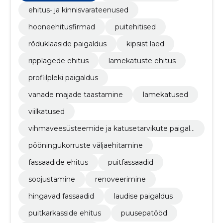
ehitus- ja kinnisvarateenused
hooneehitusfirmad
puitehitised
rõduklaaside paigaldus
kipsist laed
ripplagede ehitus
lamekatuste ehitus
profiilpleki paigaldus
vanade majade taastamine
lamekatused
viilkatused
vihmaveesüsteemide ja katusetarvikute paigald
us
pööningukorruste väljaehitamine
fassaadide ehitus
puitfassaadid
soojustamine
renoveerimine
hingavad fassaadid
laudise paigaldus
puitkarkasside ehitus
puusepatööd