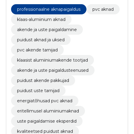
professionaalse paigaldusega.
professionaalne aknapaigaldus
pvc aknad
klaas-alumiinium aknad
akende ja uste paigaldamine
puidust aknad ja uksed
pvc akende tarnijad
klaasist alumiiniumakende tootjad
akende ja uste paigaldusteenused
puidust akende pakkujad
puidust uste tarnijad
energiatõhusad pvc aknad
eritellimusel alumiiniumaknad
uste paigaldamise eksperdid
kvaliteetsed puidust aknad