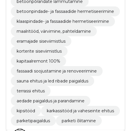
betoonpõrandate lammutamine
betoonpindade- ja fassaadide hermetiseerimine
klaaspindade- ja fassaadide hermetiseerimine
maalritööd, värvimine, pahteldamine
eramajade siseviimistlus
korterite siseviimistlus
kapitaalremont 100%
fassaadi soojustamine ja renoveerimine
sauna ehitus ja led ribade paigaldus
terrassi ehitus
aedade paigaldus ja parandamine
kipsitööd
karkassitööd ja vaheseinte ehitus
parketipaigaldus
parketi õlitamine