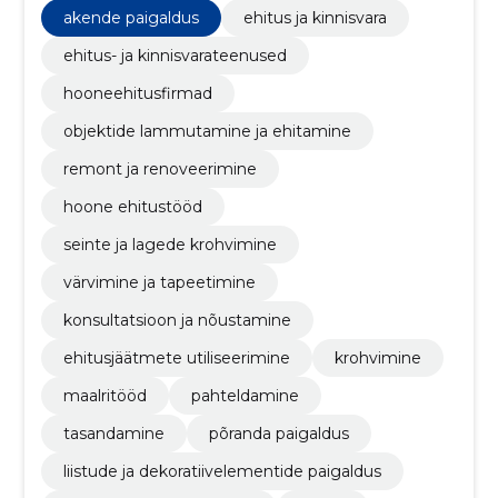
remont ja renoveerimine
akende paigaldus
ehitus ja kinnisvara
ehitus- ja kinnisvarateenused
hooneehitusfirmad
objektide lammutamine ja ehitamine
remont ja renoveerimine
hoone ehitustööd
seinte ja lagede krohvimine
värvimine ja tapeetimine
konsultatsioon ja nõustamine
ehitusjäätmete utiliseerimine
krohvimine
maalritööd
pahteldamine
tasandamine
põranda paigaldus
liistude ja dekoratiivelementide paigaldus