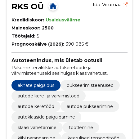
RKS OÜ
Ida-Virumaa
Krediidiskoor:
Usaldusväärne
Maineskoor:
2500
Töötajaid:
5
Prognooskäive (2026):
390 085 €
Autoteenindus, mis ületab ootusi!
Pakume terviklikke autokeretööde ja
värvimisteenuseid sealhulgas klaasivahetust,
puksiirabi, kliimaseadme täitmist ja plastosade
parandust.
aknate paigaldus
pukseerimisteenused
autode kere- ja värvimistööd
autode keretööd
autode pukseerimine
autoklaaside paigaldamine
klaasi vahetamine
töötlemine
kiibi parandamine
keerulised remonditööd