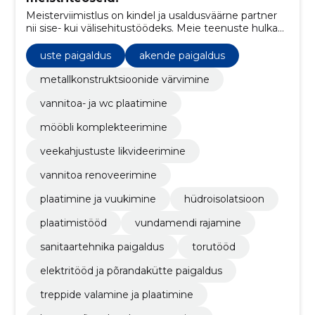
Meisterviimistlus on kindel ja usaldusväärne partner
nii sise- kui välisehitustöödeks. Meie teenuste hulka
kuuluvad vundamendi- ja müüritööd,
siseviimistlustööd ja parketipaigaldus. Meie
uste paigaldus
akende paigaldus
professionaalne tiim tagab tipptasemel töö ja
klientide rahulolu.
metallkonstruktsioonide värvimine
vannitoa- ja wc plaatimine
mööbli komplekteerimine
veekahjustuste likvideerimine
vannitoa renoveerimine
plaatimine ja vuukimine
hüdroisolatsioon
plaatimistööd
vundamendi rajamine
sanitaartehnika paigaldus
torutööd
elektritööd ja põrandakütte paigaldus
treppide valamine ja plaatimine