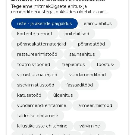
Tegeleme mitmekülgsete ehitus- ja
remonditeenustega, pakkudes üldehitustöid,
siseviimistlustöid, fassaaditöid, katuste ehitust,
põrandatöid, santehnilisi töid, elektritöid ning
uste - ja akende paigaldus
eramu ehitus
renoveerimist.
korterite remont
puitehitised
põrandakattematerjalid
põrandatööd
restaureerimistööd
saunaehitus
tootmishooned
trepiehitus
tööstus-
viimistlusmaterjalid
vundamenditööd
siseviimistlustööd
fassaaditööd
katusetööd
üldehitus
vundamendi ehitamine
armeerimistööd
taldmiku ehitamine
killustikaluste ehitamine
värvimine