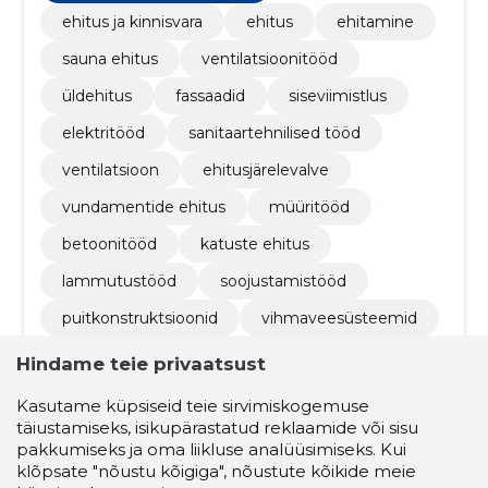
ehitus ja kinnisvara
ehitus
ehitamine
sauna ehitus
ventilatsioonitööd
üldehitus
fassaadid
siseviimistlus
elektritööd
sanitaartehnilised tööd
ventilatsioon
ehitusjärelevalve
vundamentide ehitus
müüritööd
betoonitööd
katuste ehitus
lammutustööd
soojustamistööd
puitkonstruktsioonid
vihmaveesüsteemid
põrandate ehitus
vahelagede ehitus
Hindame teie privaatsust
terrasside ehitus
kipsitööd
ripplaed
Kasutame küpsiseid teie sirvimiskogemuse
täiustamiseks, isikupärastatud reklaamide või sisu
hüdroisolatsioon
plaatimistööd
pakkumiseks ja oma liikluse analüüsimiseks. Kui
põrandakatted
maalritööd
klõpsate "nõustu kõigiga", nõustute kõikide meie