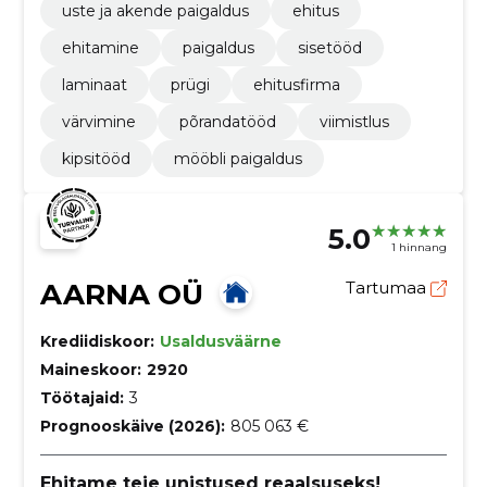
uste ja akende paigaldus
ehitus
ehitamine
paigaldus
sisetööd
laminaat
prügi
ehitusfirma
värvimine
põrandatööd
viimistlus
kipsitööd
mööbli paigaldus
5.0
1 hinnang
AARNA OÜ
Tartumaa
Krediidiskoor:
Usaldusväärne
Maineskoor:
2920
Töötajaid:
3
Prognooskäive (2026):
805 063 €
Ehitame teie unistused reaalsuseks!