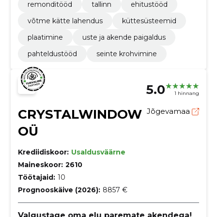
remonditööd
tallinn
ehitustööd
võtme kätte lahendus
küttesüsteemid
plaatimine
uste ja akende paigaldus
pahteldustööd
seinte krohvimine
5.0
1 hinnang
CRYSTALWINDOW
Jõgevamaa
OÜ
Krediidiskoor:
Usaldusväärne
Maineskoor:
2610
Töötajaid:
10
Prognooskäive (2026):
8857 €
Valgustage oma elu paremate akendega!