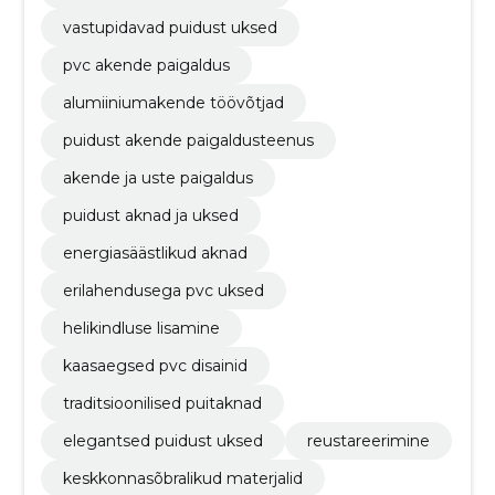
vastupidavad puidust uksed
pvc akende paigaldus
alumiiniumakende töövõtjad
puidust akende paigaldusteenus
akende ja uste paigaldus
puidust aknad ja uksed
energiasäästlikud aknad
erilahendusega pvc uksed
helikindluse lisamine
kaasaegsed pvc disainid
traditsioonilised puitaknad
elegantsed puidust uksed
reustareerimine
keskkonnasõbralikud materjalid