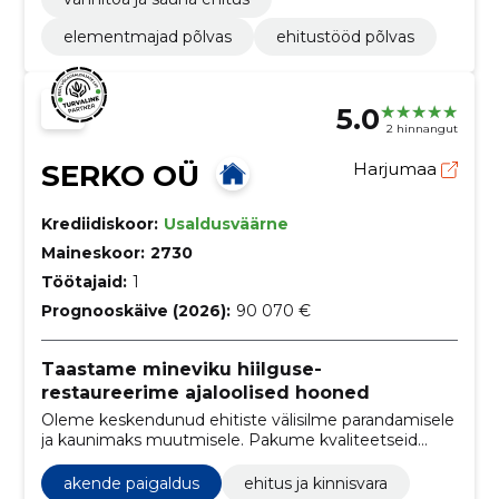
elementmajad põlvas
ehitustööd põlvas
5.0
2 hinnangut
SERKO OÜ
Harjumaa
Krediidiskoor:
Usaldusväärne
Maineskoor:
2730
Töötajaid:
1
Prognooskäive (2026):
90 070 €
Taastame mineviku hiilguse-
restaureerime ajaloolised hooned
Oleme keskendunud ehitiste välisilme parandamisele
ja kaunimaks muutmisele. Pakume kvaliteetseid
ehitusteenuseid, et tagada hoone esteetiline ja
funktsionaalne taastamine ning klientide rahulolu.
akende paigaldus
ehitus ja kinnisvara