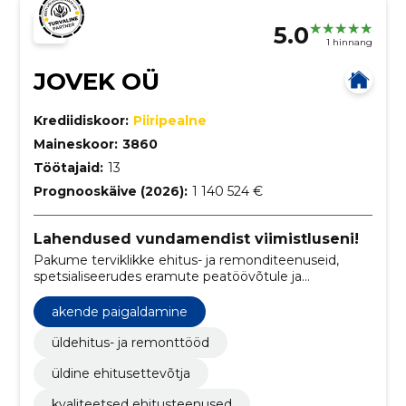
5.0
1 hinnang
JOVEK OÜ
Krediidiskoor:
Piiripealne
Maineskoor:
3860
Töötajaid:
13
Prognooskäive (2026):
1 140 524 €
Lahendused vundamendist viimistluseni!
Pakume terviklikke ehitus- ja remonditeenuseid,
spetsialiseerudes eramute peatöövõtule ja
torutöödele.
akende paigaldamine
üldehitus- ja remonttööd
üldine ehitusettevõtja
kvaliteetsed ehitusteenused