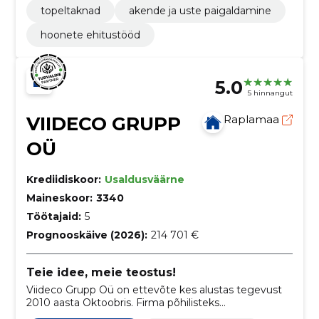
topeltaknad
akende ja uste paigaldamine
hoonete ehitustööd
5.0
5 hinnangut
VIIDECO GRUPP
Raplamaa
OÜ
Krediidiskoor:
Usaldusväärne
Maineskoor:
3340
Töötajaid:
5
Prognooskäive (2026):
214 701 €
Teie idee, meie teostus!
Viideco Grupp Oü on ettevõte kes alustas tegevust
2010 aasta Oktoobris. Firma põhilisteks
tegevusaladeks on objektide lammutus, ehitus,