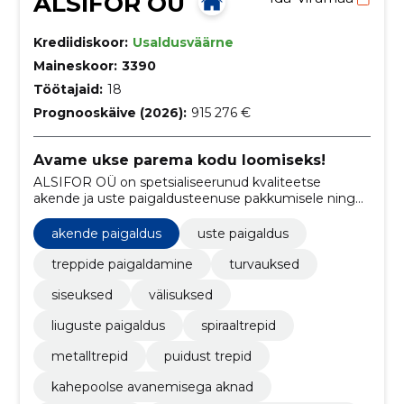
ALSIFOR OÜ
Krediidiskoor:
Usaldusväärne
Maineskoor:
3390
Töötajaid:
18
Prognooskäive (2026):
915 276 €
Avame ukse parema kodu loomiseks!
ALSIFOR OÜ on spetsialiseerunud kvaliteetse
akende ja uste paigaldusteenuse pakkumisele ning
pakub usaldusväärset lahendust ka treppide
paigaldamisel.
akende paigaldus
uste paigaldus
treppide paigaldamine
turvauksed
siseuksed
välisuksed
liuguste paigaldus
spiraaltrepid
metalltrepid
puidust trepid
kahepoolse avanemisega aknad