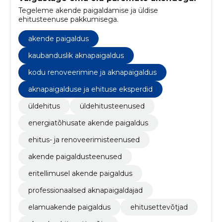
Tegeleme akende paigaldamise ja üldise
ehitusteenuse pakkumisega.
akende paigaldus
kaubanduslik aknapaigaldus
kodu renoveerimine ja aknapaigaldus
aknapaigalduse ja ehituse eksperdid
üldehitus
üldehitusteenused
energiatõhusate akende paigaldus
ehitus- ja renoveerimisteenused
akende paigaldusteenused
eritellimusel akende paigaldus
professionaalsed aknapaigaldajad
elamuakende paigaldus
ehitusettevõtjad