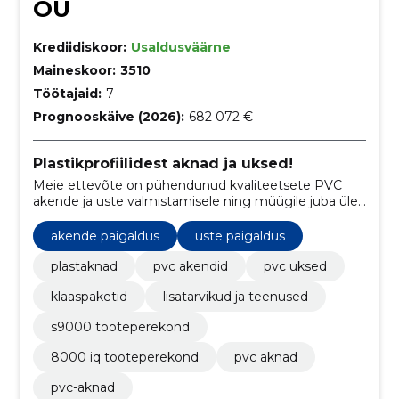
OÜ
Krediidiskoor:
Usaldusväärne
Maineskoor:
3510
Töötajaid:
7
Prognooskäive (2026):
682 072 €
Plastikprofiilidest aknad ja uksed!
Meie ettevõte on pühendunud kvaliteetsete PVC
akende ja uste valmistamisele ning müügile juba üle
25 aasta, pakkudes mitmekülgset valikut tooteid
kahe tipptasemel tootepere raames.
akende paigaldus
uste paigaldus
plastaknad
pvc akendid
pvc uksed
klaaspaketid
lisatarvikud ja teenused
s9000 tooteperekond
8000 iq tooteperekond
pvc aknad
pvc-aknad