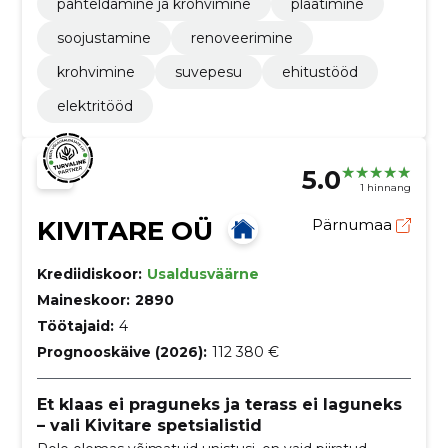
pahteldamine ja krohvimine
plaatimine
soojustamine
renoveerimine
krohvimine
suvepesu
ehitustööd
elektritööd
5.0
1 hinnang
KIVITARE OÜ
Pärnumaa
Krediidiskoor:
Usaldusväärne
Maineskoor:
2890
Töötajaid:
4
Prognooskäive (2026):
112 380 €
Et klaas ei praguneks ja terass ei laguneks
– vali Kivitare spetsialistid