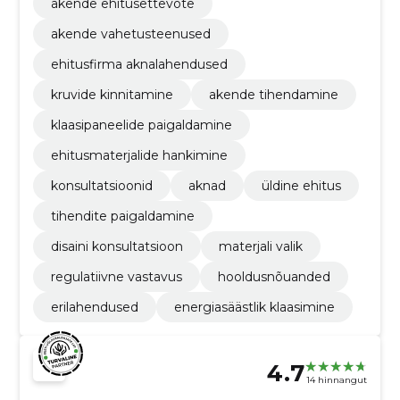
akende ehitusettevõte
akende vahetusteenused
ehitusfirma aknalahendused
kruvide kinnitamine
akende tihendamine
klaasipaneelide paigaldamine
ehitusmaterjalide hankimine
konsultatsioonid
aknad
üldine ehitus
tihendite paigaldamine
disaini konsultatsioon
materjali valik
regulatiivne vastavus
hooldusnõuanded
erilahendused
energiasäästlik klaasimine
4.7
14 hinnangut