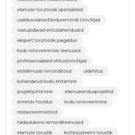
elamute torutööde spetsialistid
usaldusväärsed koduremondi töövõtjad
vastupidavad ehituslahendused
ekspert torutööde paigaldus
kodu renoveerimise teenused
professionaalsed ehitustöövõtjad
eritellimusel remonditööd
üldehitus
kohandatud kodu ehitamine
projektijuhtimine
elamuarendusprojektid
ennetav hooldus
kodu renoveerimine
restaureerimistööd
hädaolukorra remonditeenused
elamute torustik
küttesüsteemi torustik