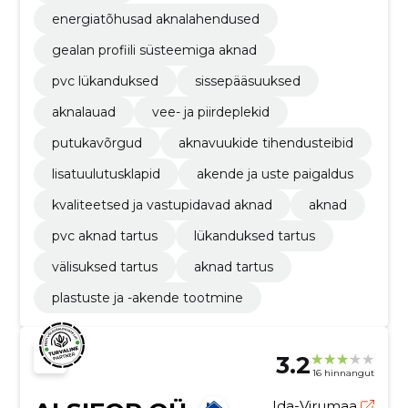
energiatõhusad aknalahendused
gealan profiili süsteemiga aknad
pvc lükanduksed
sissepääsuuksed
aknalauad
vee- ja piirdeplekid
putukavõrgud
aknavuukide tihendusteibid
lisatuulutusklapid
akende ja uste paigaldus
kvaliteetsed ja vastupidavad aknad
aknad
pvc aknad tartus
lükanduksed tartus
välisuksed tartus
aknad tartus
plastuste ja -akende tootmine
3.2
16 hinnangut
Ida-Virumaa