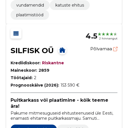
vundamendid
katuste ehitus
plaatimistööd
4.5
2 hinnangut
SILFISK OÜ
Põlvamaa
Krediidiskoor:
Riskantne
Maineskoor:
2859
Töötajaid:
2
Prognooskäive (2026):
153 590 €
Puitkarkass või plaatimine - kõik teeme
ära!
Pakume mitmesuguseid ehitusteenuseid üle Eesti,
enamasti ehitame puitkarkassmaju. Samuti
paigaldame elementmaju ja tegutseme