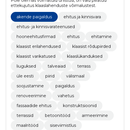
Pole olemas võimatuid unistusi, on vaid piiratud
ettekujutus klaaslahenduste võimalustest.
akende paigaldus
ehitus ja kinnisvara
ehitus- ja kinnisvarateenused
hooneehitusfirmad
ehitus
ehitamine
klaasist erilahendused
klaasist rõdupiirded
klaasist varikatused
klaaslükanduksed
liuguksed
talveaiad
terrass
üle eesti
piirid
välismaal
soojustamine
paigaldus
renoveerimine
vahetus
fassaadide ehitus
konstruktsioonid
terrassid
betoonitööd
armeerimine
maalritööd
siseviimistlus