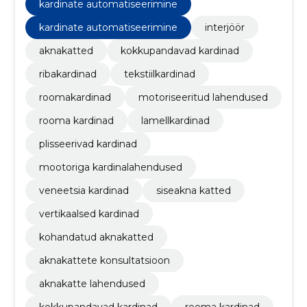
mõõtmisest kuni professionaalse paigalduse ja
kardinate automatiseerimine
hoolduseni.
kardinate automatiseerimine
interjöör
aknakatted
kokkupandavad kardinad
ribakardinad
tekstiilkardinad
roomakardinad
motoriseeritud lahendused
rooma kardinad
lamellkardinad
plisseerivad kardinad
mootoriga kardinalahendused
veneetsia kardinad
siseakna katted
vertikaalsed kardinad
kohandatud aknakatted
aknakattete konsultatsioon
aknakatte lahendused
kokkupandavad kardinad
rooma kardinad