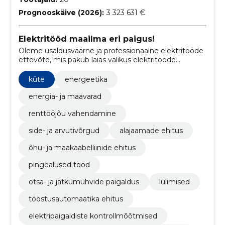
Prognooskäive (2026):
3 323 631 €
Elektritööd maailma eri paigus!
Oleme usaldusväärne ja professionaalne elektritööde
ettevõte, mis pakub laias valikus elektritööde
teenuseid nii Eestis kui väljaspool seda.
küte
energeetika
energia- ja maavarad
renttööjõu vahendamine
side- ja arvutivõrgud
alajaamade ehitus
õhu- ja maakaabelliinide ehitus
pingealused tööd
otsa- ja jätkumuhvide paigaldus
lülimised
tööstusautomaatika ehitus
elektripaigaldiste kontrollmõõtmised