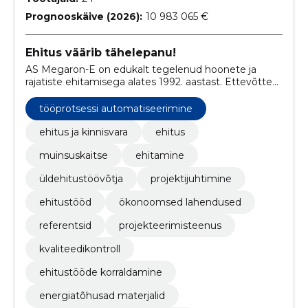
Prognooskäive (2026):
10 983 065 €
Ehitus väärib tähelepanu!
AS Megaron-E on edukalt tegelenud hoonete ja
rajatiste ehitamisega alates 1992. aastast. Ettevõtte
põhitegevuseks on peatöövõtu- ja
projektijuhtimisteenuste osutamine, kaasates
tööprotsessi automatiseerimine
erinevaid spetsialiste nii ettevõttesiseselt kui ka
väljastpoolt.
ehitus ja kinnisvara
ehitus
muinsuskaitse
ehitamine
üldehitustöövõtja
projektijuhtimine
ehitustööd
ökonoomsed lahendused
referentsid
projekteerimisteenus
kvaliteedikontroll
ehitustööde korraldamine
energiatõhusad materjalid