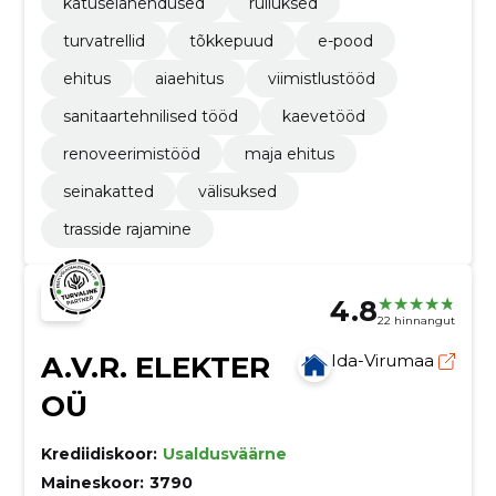
katuselahendused
rulluksed
turvatrellid
tõkkepuud
e-pood
ehitus
aiaehitus
viimistlustööd
sanitaartehnilised tööd
kaevetööd
renoveerimistööd
maja ehitus
seinakatted
välisuksed
trasside rajamine
4.8
22 hinnangut
A.V.R. ELEKTER
Ida-Virumaa
OÜ
Krediidiskoor:
Usaldusväärne
Maineskoor:
3790