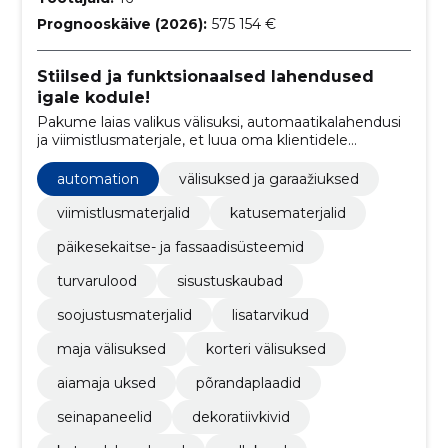
Prognooskäive (2026):
575 154 €
Stiilsed ja funktsionaalsed lahendused
igale kodule!
Pakume laias valikus välisuksi, automaatikalahendusi
ja viimistlusmaterjale, et luua oma klientidele
kvaliteetne, turvaline ja isikupärane kodu
automation
välisuksed ja garaažiuksed
viimistlusmaterjalid
katusematerjalid
päikesekaitse- ja fassaadisüsteemid
turvarulood
sisustuskaubad
soojustusmaterjalid
lisatarvikud
maja välisuksed
korteri välisuksed
aiamaja uksed
põrandaplaadid
seinapaneelid
dekoratiivkivid