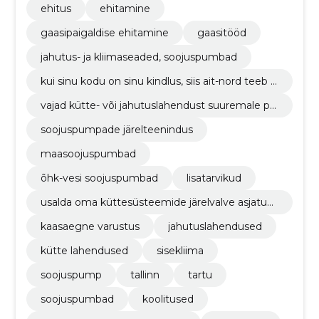
ehitus
ehitamine
gaasipaigaldise ehitamine
gaasitööd
jahutus- ja kliimaseaded, soojuspumbad
kui sinu kodu on sinu kindlus, siis ait-nord teeb s
u kodust 21. sajandi kindluse. me pakume kõige
vajad kütte- või jahutuslahendust suuremale pr
laiemat valikut kaasaegseid soojuspumpasid (m
ojektile kui eramaja? pole probleemi, ait-nord´il
aasoojuspumbad, õhk-vesi soojuspumbad).
soojuspumpade järelteenindus
on vajalik tehniline know-how ning kogemus ol
emas.
maasoojuspumbad
õhk-vesi soojuspumbad
lisatarvikud
usalda oma küttesüsteemide järelvalve asjatun
djatele. meil on vastav külmatööde litsents ja m
kaasaegne varustus
jahutuslahendused
eie spetsialistid käivad regulaarselt tehasepools
etel koolitustel.
kütte lahendused
sisekliima
soojuspump
tallinn
tartu
soojuspumbad
koolitused