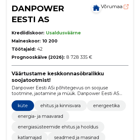
DANPOWER
Võrumaa
EESTI AS
Krediidiskoor:
Usaldusväärne
Maineskoor:
10 200
Töötajaid:
42
Prognooskäive (2026):
8 728 335 €
Väärtustame keskkonnasõbralikku
soojatootmist!
Danpower Eesti ASi põhitegevus on soojuse
tootmine, jaotamine ja müük. Danpower Eesti AS
kuulub Saksa energiaettevõttele Danpower Gruppe.
küte
ehitus ja kinnisvara
energeetika
energia- ja maavarad
energiasüsteemide ehitus ja hooldus
katlamajad
seadmed ja masinad