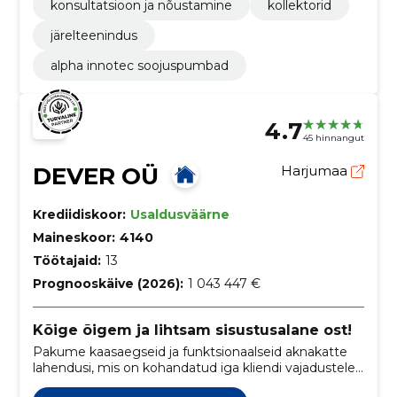
konsultatsioon ja nõustamine
kollektorid
järelteenindus
alpha innotec soojuspumbad
4.7
45 hinnangut
DEVER OÜ
Harjumaa
Krediidiskoor:
Usaldusväärne
Maineskoor:
4140
Töötajaid:
13
Prognooskäive (2026):
1 043 447 €
Kõige õigem ja lihtsam sisustusalane ost!
Pakume kaasaegseid ja funktsionaalseid aknakatte
lahendusi, mis on kohandatud iga kliendi vajadustele.
Meie teenus hõlmab kõike alates konsultatsioonist ja