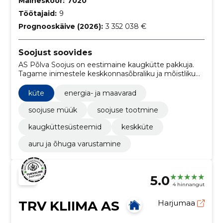
Maineskoor:
7020
Töötajaid:
9
Prognooskäive (2026):
3 352 038 €
Soojust soovides
AS Põlva Soojus on eestimaine kaugkütte pakkuja.
Tagame inimestele keskkonnasõbraliku ja mõistliku
hinnaga energia.
küte
energia- ja maavarad
soojuse müük
soojuse tootmine
kaugküttesüsteemid
keskküte
auru ja õhuga varustamine
5.0
4 hinnangut
TRV KLIIMA AS
Harjumaa