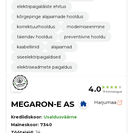
elektripaigaldiste ehitus
kõrgepinge alajaamade hooldus
korrektuurhooldus
moderniseerimine
täiendav hooldus
preventiivne hooldu
kaabelliinid
alajaamad
siseelektripaigaldised
elektriseadmete paigaldus
4.0
9 hinnangut
MEGARON-E AS
Harjumaa
Krediidiskoor:
Usaldusväärne
Maineskoor:
7340
Töötajaid:
24