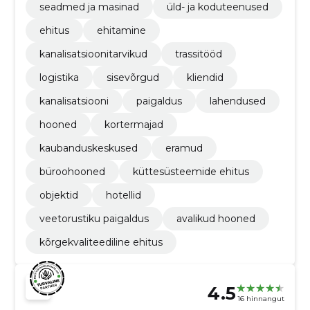
seadmed ja masinad
üld- ja koduteenused
ehitus
ehitamine
kanalisatsioonitarvikud
trassitööd
logistika
sisevõrgud
kliendid
kanalisatsiooni
paigaldus
lahendused
hooned
kortermajad
kaubanduskeskused
eramud
büroohooned
küttesüsteemide ehitus
objektid
hotellid
veetorustiku paigaldus
avalikud hooned
kõrgekvaliteediline ehitus
4.5
16 hinnangut