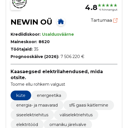
4.8
4 hinnangut
NEWIN OÜ
Tartumaa
Krediidiskoor:
Usaldusväärne
Maineskoor:
8620
Töötajaid:
35
Prognooskäive (2026):
7 506 220 €
Kaasaegsed elektrilahendused, mida
otsite.
Toome ellu rohkem valgust
küte
energeetika
energia- ja maavarad
sf6 gaasi käitlemine
siseelektriehitus
väliselektriehitus
elektritööd
omaniku järelvalve