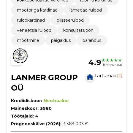
mootoriga kardinad
lamedad rulood
rulookardinad
plisseerulood
veneetsia rulood
konsultatsioon
mõõtmine
paigaldus
parandus
4.9
8 hinnangut
LANMER GROUP
Tartumaa
OÜ
Krediidiskoor:
Neutraalne
Maineskoor:
3980
Töötajaid:
4
Prognooskäive (2026):
3 368 003 €