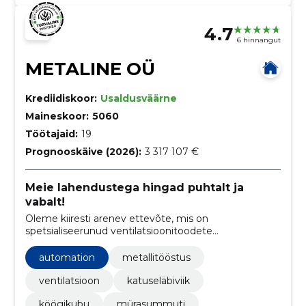
4.7
6 hinnangut
METALINE OÜ
Krediidiskoor:
Usaldusväärne
Maineskoor:
5060
Töötajaid:
19
Prognooskäive (2026):
3 317 107 €
Meie lahendustega hingad puhtalt ja
vabalt!
Oleme kiiresti arenev ettevõte, mis on
spetsialiseerunud ventilatsioonitoodete
valmistamisele ja edasimüügile.
automation
metallitööstus
ventilatsioon
katuseläbiviik
köögikubu
mürasummuti