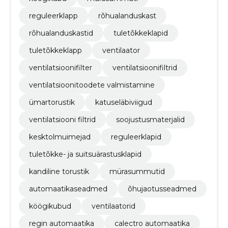
reguleerklapp
rõhualanduskast
rõhualanduskastid
tuletõkkeklapid
tuletõkkeklapp
ventilaator
ventilatsioonifilter
ventilatsioonifiltrid
ventilatsioonitoodete valmistamine
ümartorustik
katuseläbiviigud
ventilatsiooni filtrid
soojustusmaterjalid
kesktolmuimejad
reguleerklapid
tuletõkke- ja suitsuärastusklapid
kandiline torustik
mürasummutid
automaatikaseadmed
õhujaotusseadmed
köögikubud
ventilaatorid
regin automaatika
calectro automaatika