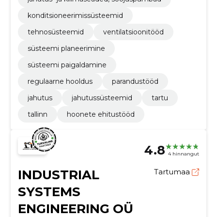
konditsioneerimissüsteemid
tehnosüsteemid
ventilatsioonitööd
süsteemi planeerimine
süsteemi paigaldamine
regulaarne hooldus
parandustööd
jahutus
jahutussüsteemid
tartu
tallinn
hoonete ehitustööd
4.8
4 hinnangut
INDUSTRIAL
Tartumaa
SYSTEMS
ENGINEERING OÜ