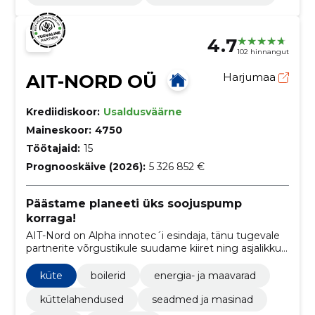
4.7
102 hinnangut
AIT-NORD OÜ
Harjumaa
Krediidiskoor:
Usaldusväärne
Maineskoor:
4750
Töötajaid:
15
Prognooskäive (2026):
5 326 852 €
Päästame planeeti üks soojuspump
korraga!
AIT-Nord on Alpha innotec´i esindaja, tänu tugevale
partnerite võrgustikule suudame kiiret ning asjalikku
teenindust võimaldada üle kogu Eesti
küte
boilerid
energia- ja maavarad
küttelahendused
seadmed ja masinad