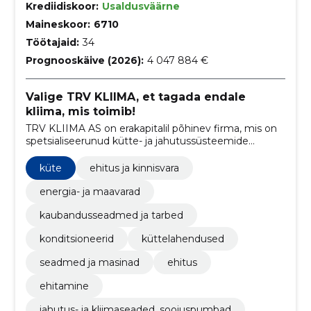
Krediidiskoor:
Usaldusväärne
Maineskoor:
6710
Töötajaid:
34
Prognooskäive (2026):
4 047 884 €
Valige TRV KLIIMA, et tagada endale
kliima, mis toimib!
TRV KLIIMA AS on erakapitalil põhinev firma, mis on
spetsialiseerunud kütte- ja jahutussüsteemide
ehitamisele ning hooldamisele.
küte
ehitus ja kinnisvara
energia- ja maavarad
kaubandusseadmed ja tarbed
konditsioneerid
küttelahendused
seadmed ja masinad
ehitus
ehitamine
jahutus- ja kliimaseaded, soojuspumbad