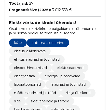
Töötajaid:
27
Prognooskäive (2026):
3 012 358 €
Elektrivõrkude kindel ühendus!
Osutame elektrivõrkude paigaldamise, ühendamise
ja hilisema hoolduse teenuseid. Teeme
elektriseadmete, alajaamade, jaotuskilpide jms
ühendamise. millele järgneb elektritööde lubade
küte
automatiseerimine
kinnitamine.
ehitus ja kinnisvara
ehitusmasinad ja tööriistad
eksperthindamised
elektriseadmed
energeetika
energia- ja maavarad
laboratooriumid
masinad ja tööriistad
mõõteseadmed ja -tööd
riik ja ühiskond
side
sidevahendid ja tarbed
teadusasutused
välisvalgustus