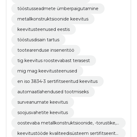
tööstusseadmete ümberpaigutamine
metallkonstruktsioonide keevitus
keevitusteenused eestis
tööstusdisain tartus
tootearenduse inseneritöö
tig keevitus roostevabast terasest
mig mag keevitusteenused
en iso 3834-3 sertifitseeritud keevitus
automaatlahendused tootmiseks
surveanumate keevitus
soojusvahetite keevitus
oostevaba metallkonstruktsioonide, -torustike, -
seadmete, keevitamine tig (141), mig/mag( 135)
keevitustööde kvaliteedisüsteem sertifitseeritu