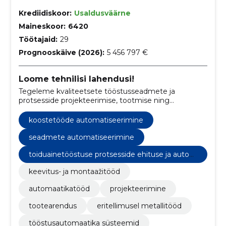
Krediidiskoor:
Usaldusväärne
Maineskoor:
6420
Töötajaid:
29
Prognooskäive (2026):
5 456 797 €
Loome tehnilisi lahendusi!
Tegeleme kvaliteetsete tööstusseadmete ja
protsesside projekteerimise, tootmise ning
automatiseerimisega, spetsialiseerudes roostevaba
metalli keevitamisele ja lõikamisele.
koostetööde automatiseerimine
seadmete automatiseerimine
toiduainetööstuse protsesside ehituse ja autom
atiseerimine
keevitus- ja montaažitööd
automaatikatööd
projekteerimine
tootearendus
eritellimusel metallitööd
tööstusautomaatika süsteemid