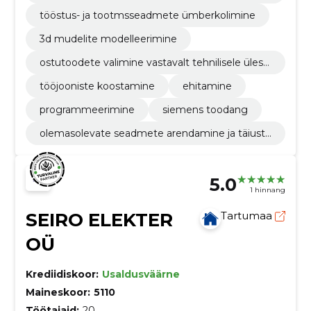
d vastavalt en iso 3834-3 nõuetele
tööstus- ja tootmsseadmete ümberkolimine
3d mudelite modelleerimine
ostutoodete valimine vastavalt tehnilisele ülesa
ndele
tööjooniste koostamine
ehitamine
programmeerimine
siemens toodang
olemasolevate seadmete arendamine ja täiusta
mine vastavalt kliendi vajadustele
5.0
1 hinnang
SEIRO ELEKTER
Tartumaa
OÜ
Krediidiskoor:
Usaldusväärne
Maineskoor:
5110
Töötajaid:
20