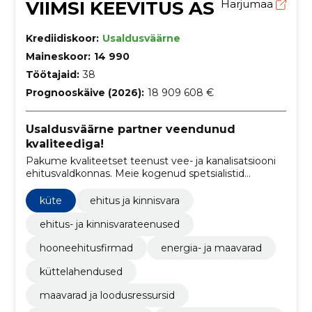
VIIMSI KEEVITUS AS
Harjumaa
Krediidiskoor:
Usaldusväärne
Maineskoor:
14 990
Töötajaid:
38
Prognooskäive (2026):
18 909 608 €
Usaldusväärne partner veendunud
kvaliteediga!
Pakume kvaliteetset teenust vee- ja kanalisatsiooni
ehitusvaldkonnas. Meie kogenud spetsialistid
tagavad kiire ja tõhusa projekteerimise ning
paigalduse, mis vastab alati kõrgeimatele nõuetele.
küte
ehitus ja kinnisvara
ehitus- ja kinnisvarateenused
hooneehitusfirmad
energia- ja maavarad
küttelahendused
maavarad ja loodusressursid