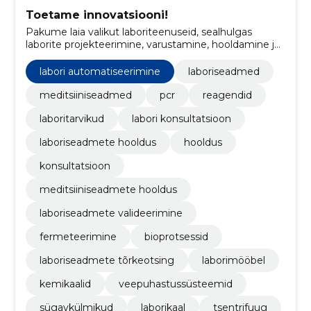
Toetame innovatsiooni!
Pakume laia valikut laboriteenuseid, sealhulgas
laborite projekteerimine, varustamine, hooldamine ja
konsultatsioon.
labori automatiseerimine
laboriseadmed
meditsiiniseadmed
pcr
reagendid
laboritarvikud
labori konsultatsioon
laboriseadmete hooldus
hooldus
konsultatsioon
meditsiiniseadmete hooldus
laboriseadmete valideerimine
fermeteerimine
bioprotsessid
laboriseadmete tõrkeotsing
laborimööbel
kemikaalid
veepuhastussüsteemid
sügavkülmikud
laborikaal
tsentrifuug