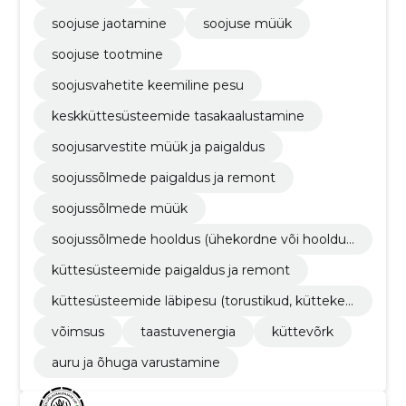
soojuse jaotamine
soojuse müük
soojuse tootmine
soojusvahetite keemiline pesu
keskküttesüsteemide tasakaalustamine
soojusarvestite müük ja paigaldus
soojussõlmede paigaldus ja remont
soojussõlmede müük
soojussõlmede hooldus (ühekordne või hooldus
leping pikemaks perioodiks)
küttesüsteemide paigaldus ja remont
küttesüsteemide läbipesu (torustikud, küttekeh
ad, katlad)
võimsus
taastuvenergia
küttevõrk
auru ja õhuga varustamine