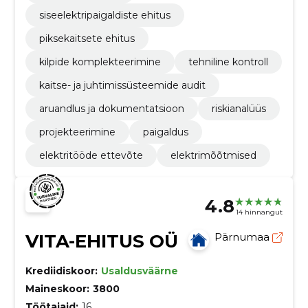
siseelektripaigaldiste ehitus
piksekaitsete ehitus
kilpide komplekteerimine
tehniline kontroll
kaitse- ja juhtimissüsteemide audit
aruandlus ja dokumentatsioon
riskianalüüs
projekteerimine
paigaldus
elektritööde ettevõte
elektrimõõtmised
4.8
14 hinnangut
VITA-EHITUS OÜ
Pärnumaa
Krediidiskoor:
Usaldusväärne
Maineskoor:
3800
Töötajaid:
16