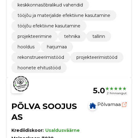
keskkonnasõbralikud vahendid
tööjõu ja materjalide efektiivne kasutamine
tööjõu efektiivne kasutamine
projekteerimine
tehnika
tallinn
hooldus
harjumaa
rekonstrueerimistööd
projekteerimistööd
hoonete ehitustööd
5.0
2 hinnangut
PÕLVA SOOJUS
Põlvamaa
AS
Krediidiskoor:
Usaldusväärne