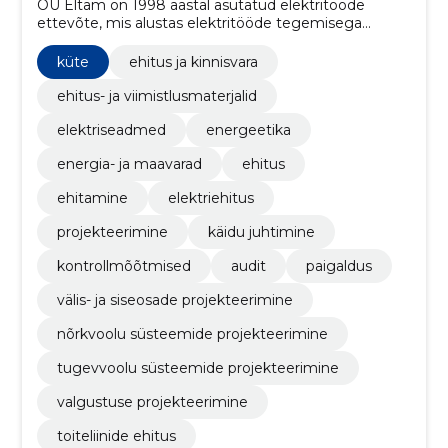
OÜ Eltam on 1998 aastal asutatud elektritööde
ettevõte, mis alustas elektritööde tegemisega
peamiselt AS Eesti Energia objektidel.
küte
ehitus ja kinnisvara
ehitus- ja viimistlusmaterjalid
elektriseadmed
energeetika
energia- ja maavarad
ehitus
ehitamine
elektriehitus
projekteerimine
käidu juhtimine
kontrollmõõtmised
audit
paigaldus
välis- ja siseosade projekteerimine
nõrkvoolu süsteemide projekteerimine
tugevvoolu süsteemide projekteerimine
valgustuse projekteerimine
toiteliinide ehitus