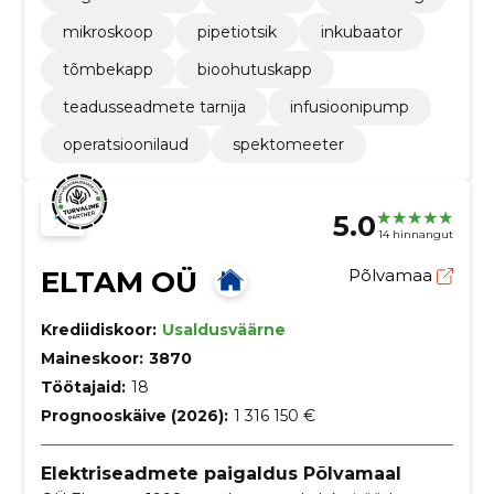
mikroskoop
pipetiotsik
inkubaator
tõmbekapp
bioohutuskapp
teadusseadmete tarnija
infusioonipump
operatsioonilaud
spektomeeter
5.0
14 hinnangut
ELTAM OÜ
Põlvamaa
Krediidiskoor:
Usaldusväärne
Maineskoor:
3870
Töötajaid:
18
Prognooskäive (2026):
1 316 150 €
Elektriseadmete paigaldus Põlvamaal