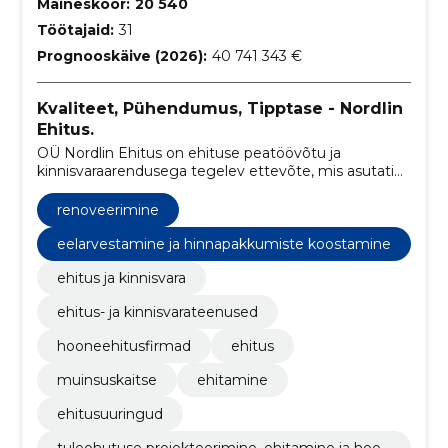
Maineskoor:
20 540
Töötajaid:
31
Prognooskäive (2026):
40 741 343 €
Kvaliteet, Pühendumus, Tipptase - Nordlin
Ehitus.
OÜ Nordlin Ehitus on ehituse peatöövõtu ja
kinnisvaraarendusega tegelev ettevõte, mis asutati
2010. aastal. Neljateistkümne tegutsemisaasta
jooksul oleme kasvanud üheks turu juhtivaks
renoveerimine
ettevõtteks Eestis.
eelarvestamine ja hinnapakkumiste koostamine
ehitus ja kinnisvara
ehitus- ja kinnisvarateenused
hooneehitusfirmad
ehitus
muinsuskaitse
ehitamine
ehitusuuringud