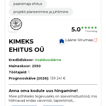
paarismaja ehitus
projekti planeerimine ja juhtimine
5.0
1 hinnang
KIMEKS
Lääne-Virumaa
EHITUS OÜ
Krediidiskoor:
Usaldusväärne
Maineskoor:
2550
Töötajaid:
1
Prognooskäive (2026):
139 241 €
Anna oma kodule uus hingamine!
Meie põhiliseks tegevuseks on siseviimistlustööd, mis
hõlmavad endas värvimist, tapeetimist,
põrandakatete paigaldamist, dekoratiivset krohvimist