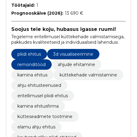
Töötajaid:
1
Prognooskäive (2026):
13 690 €
Soojus teie koju, hubasus igasse ruumi!
Tegeleme eritellimusel küttekehade valmistamisega,
pakkudes kvaliteetseid ja individuaalseid lahendusi.
pliidi ehitus
3d visualiseerimine
remonditööd
ahjude ehitamine
kamina ehitus
küttekehade valmistamine
ahju ehitusteenused
eritellimusel pliidi ehitus
kamina ehitusfirma
kütteseadmete tootmine
elamu ahju ehitus