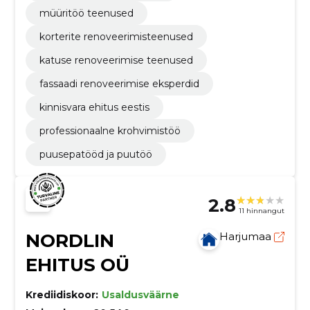
müüritöö teenused
korterite renoveerimisteenused
katuse renoveerimise teenused
fassaadi renoveerimise eksperdid
kinnisvara ehitus eestis
professionaalne krohvimistöö
puusepatööd ja puutöö
2.8
11 hinnangut
NORDLIN
Harjumaa
EHITUS OÜ
Krediidiskoor:
Usaldusväärne