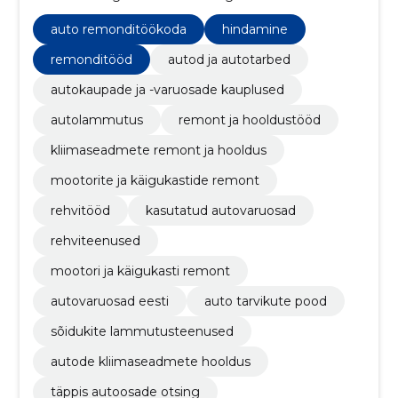
auto remonditöökoda
hindamine
remonditööd
autod ja autotarbed
autokaupade ja -varuosade kauplused
autolammutus
remont ja hooldustööd
kliimaseadmete remont ja hooldus
mootorite ja käigukastide remont
rehvitööd
kasutatud autovaruosad
rehviteenused
mootori ja käigukasti remont
autovaruosad eesti
auto tarvikute pood
sõidukite lammutusteenused
autode kliimaseadmete hooldus
täppis autoosade otsing