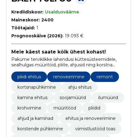
Krediidiskoor:
Usaldusväärne
Maineskoor:
2400
Töötajaid:
1
Prognooskäive (2026):
19 093 €
Meie käest saate kõik ühest kohast!
Pakume terviklikke lahendusi küttesüsteemidele,
sealhulgas müüritöid, pliite, ahjusid ning korstna
puhastust, eesmärgiga muuta teie kodu soojaks ja
turvaliseks.
pliidi ehitus
renoveerimine
remont
kortsnapühkimine
ahju ehitus
kamina ehitus
soojamüürid
ilumüürid
krohvimine
müüritööd
pliidid
ahjud ja kaminad
ehitus ja renoveerimine
korstende pühkimine
viimistlustööd toas