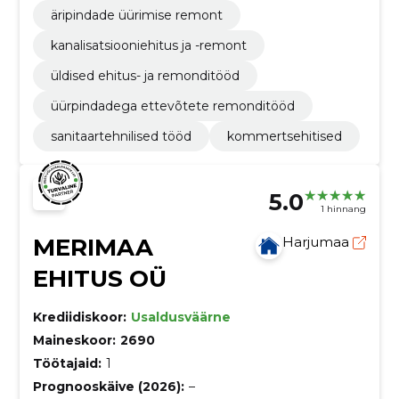
äripindade üürimise remont
kanalisatsiooniehitus ja -remont
üldised ehitus- ja remonditööd
üürpindadega ettevõtete remonditööd
sanitaartehnilised tööd
kommertsehitised
5.0
1 hinnang
MERIMAA
Harjumaa
EHITUS OÜ
Krediidiskoor:
Usaldusväärne
Maineskoor:
2690
Töötajaid:
1
Prognooskäive (2026):
–