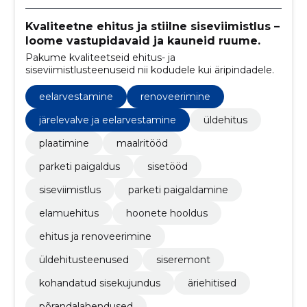
Kvaliteetne ehitus ja stiilne siseviimistlus –
loome vastupidavaid ja kauneid ruume.
Pakume kvaliteetseid ehitus- ja
siseviimistlusteenuseid nii kodudele kui äripindadele.
eelarvestamine
renoveerimine
järelevalve ja eelarvestamine
üldehitus
plaatimine
maalritööd
parketi paigaldus
sisetööd
siseviimistlus
parketi paigaldamine
elamuehitus
hoonete hooldus
ehitus ja renoveerimine
üldehitusteenused
siseremont
kohandatud sisekujundus
äriehitised
põrandalahendused