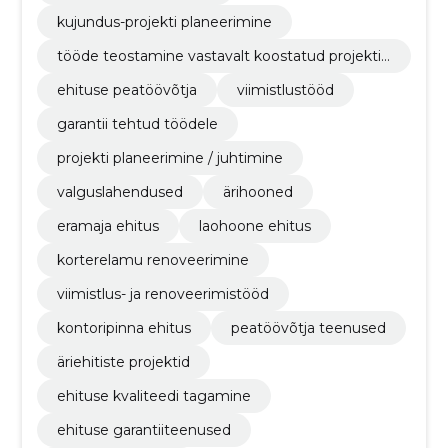
kujundus-projekti planeerimine
tööde teostamine vastavalt koostatud projektid
ele ja tellijate soovile
ehituse peatöövõtja
viimistlustööd
garantii tehtud töödele
projekti planeerimine / juhtimine
valguslahendused
ärihooned
eramaja ehitus
laohoone ehitus
korterelamu renoveerimine
viimistlus- ja renoveerimistööd
kontoripinna ehitus
peatöövõtja teenused
äriehitiste projektid
ehituse kvaliteedi tagamine
ehituse garantiiteenused