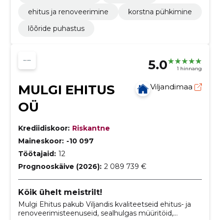
ehitus ja renoveerimine
korstna pühkimine
lõõride puhastus
5.0
1 hinnang
MULGI EHITUS
Viljandimaa
OÜ
Krediidiskoor:
Riskantne
Maineskoor:
-10 097
Töötajaid:
12
Prognooskäive (2026):
2 089 739 €
Kõik ühelt meistrilt!
Mulgi Ehitus pakub Viljandis kvaliteetseid ehitus- ja
renoveerimisteenuseid, sealhulgas müüritöid,