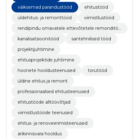
väiksemad parandustööd
ehitustööd
üldehitus- ja remonttööd
viimistlustööd
rendipindu omavatele ettevõtetele remonditöö
d
kanalisatsioonitööd
santehnilised tööd
projektijuhtimine
ehitusprojektide juhtimine
hoonete hooldusteenused
torutööd
üldine ehitus ja remont
professionaalsed ehitusteenused
ehitustööde alltöövõtjad
viimistlustööde teenused
ehitus- ja renoveerimisteenused
ärikinnisvara hooldus