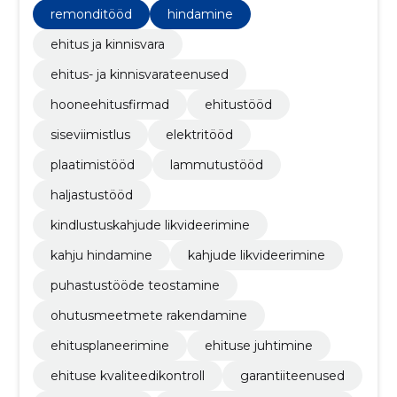
ning palju muud.
remonditööd
hindamine
ehitus ja kinnisvara
ehitus- ja kinnisvarateenused
hooneehitusfirmad
ehitustööd
siseviimistlus
elektritööd
plaatimistööd
lammutustööd
haljastustööd
kindlustuskahjude likvideerimine
kahju hindamine
kahjude likvideerimine
puhastustööde teostamine
ohutusmeetmete rakendamine
ehitusplaneerimine
ehituse juhtimine
ehituse kvaliteedikontroll
garantiiteenused