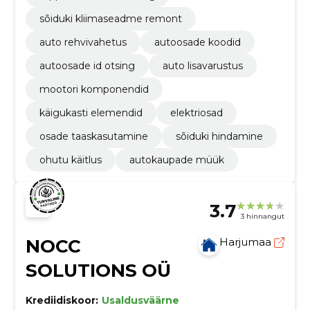
sõiduki kliimaseadme remont
auto rehvivahetus
autoosade koodid
autoosade id otsing
auto lisavarustus
mootori komponendid
käigukasti elemendid
elektriosad
osade taaskasutamine
sõiduki hindamine
ohutu käitlus
autokaupade müük
3.7
3 hinnangut
NOCC
Harjumaa
SOLUTIONS OÜ
Krediidiskoor:
Usaldusväärne