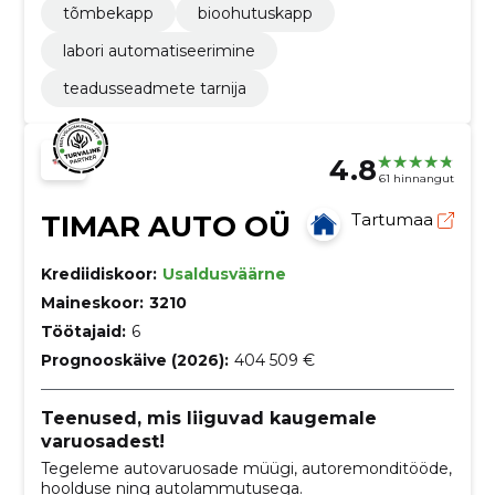
tõmbekapp
bioohutuskapp
labori automatiseerimine
teadusseadmete tarnija
4.8
61 hinnangut
TIMAR AUTO OÜ
Tartumaa
Krediidiskoor:
Usaldusväärne
Maineskoor:
3210
Töötajaid:
6
Prognooskäive (2026):
404 509 €
Teenused, mis liiguvad kaugemale
varuosadest!
Tegeleme autovaruosade müügi, autoremonditööde,
hoolduse ning autolammutusega.