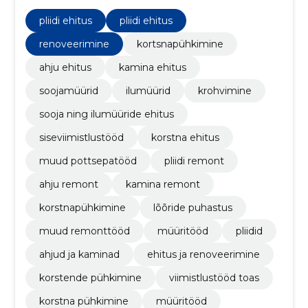
ahjusid ning korstna puhastust, eesmärgiga muuta
teie kodu soojaks ja turvaliseks.
pliidi ehitus
pliidi ehitus
renoveerimine
kortsnapühkimine
ahju ehitus
kamina ehitus
soojamüürid
ilumüürid
krohvimine
sooja ning ilumüüride ehitus
siseviimistlustööd
korstna ehitus
muud pottsepatööd
pliidi remont
ahju remont
kamina remont
korstnapühkimine
lõõride puhastus
muud remonttööd
müüritööd
pliidid
ahjud ja kaminad
ehitus ja renoveerimine
korstende pühkimine
viimistlustööd toas
korstna pühkimine
müüritööd