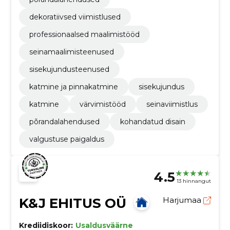
dekoratiivsed viimistlused
professionaalsed maalimistööd
seinamaalimisteenused
sisekujundusteenused
katmine ja pinnakatmine
sisekujundus
katmine
värvimistööd
seinaviimistlus
põrandalahendused
kohandatud disain
valgustuse paigaldus
4.5
13 hinnangut
K&J EHITUS OÜ
Harjumaa
Krediidiskoor:
Usaldusväärne