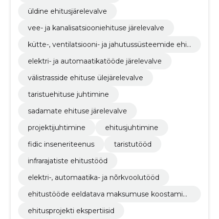
üldine ehitusjärelevalve
vee- ja kanalisatsiooniehituse järelevalve
kütte-, ventilatsiooni- ja jahutussüsteemide ehit
use järelevalve
elektri- ja automaatikatööde järelevalve
välistrasside ehituse ülejärelevalve
taristuehituse juhtimine
sadamate ehituse järelevalve
projektijuhtimine
ehitusjuhtimine
fidic inseneriteenus
taristutööd
infrarajatiste ehitustööd
elektri-, automaatika- ja nõrkvoolutööd
ehitustööde eeldatava maksumuse koostamin
e
ehitusprojekti ekspertiisid