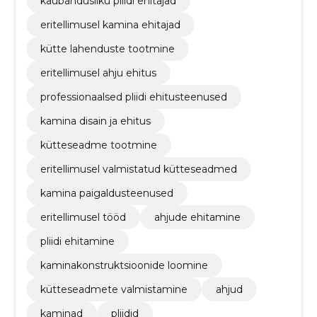
kaubandusliku pliidi ehitajad
eritellimusel kamina ehitajad
kütte lahenduste tootmine
eritellimusel ahju ehitus
professionaalsed pliidi ehitusteenused
kamina disain ja ehitus
kütteseadme tootmine
eritellimusel valmistatud kütteseadmed
kamina paigaldusteenused
eritellimusel tööd
ahjude ehitamine
pliidi ehitamine
kaminakonstruktsioonide loomine
kütteseadmete valmistamine
ahjud
kaminad
pliidid