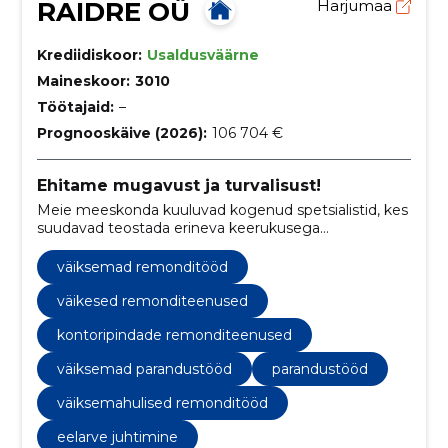
RAIDRE OÜ
Harjumaa
Krediidiskoor:
Usaldusväärne
Maineskoor:
3010
Töötajaid:
–
Prognooskäive (2026):
106 704 €
Ehitame mugavust ja turvalisust!
Meie meeskonda kuuluvad kogenud spetsialistid, kes
suudavad teostada erineva keerukusega
remonditöid, alates väiksematest parandustöödest
kuni ulatuslike renoveerimisprojektideni.
väiksemad remonditööd
väikesed remonditeenused
kontoripindade remonditeenused
väiksemad parandustööd
parandustööd
väiksemahulised remonditööd
eelarve juhtimine