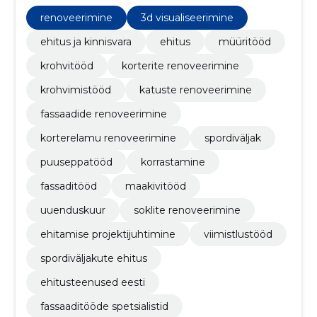
betoonitöid, puuseppatöid ja viimistlustöid.
renoveerimine
3d visualiseerimine
ehitus ja kinnisvara
ehitus
müüritööd
krohvitööd
korterite renoveerimine
krohvimistööd
katuste renoveerimine
fassaadide renoveerimine
korterelamu renoveerimine
spordiväljak
puuseppatööd
korrastamine
fassaditööd
maakivitööd
uuenduskuur
soklite renoveerimine
ehitamise projektijuhtimine
viimistlustööd
spordiväljakute ehitus
ehitusteenused eesti
fassaaditööde spetsialistid