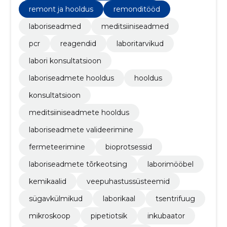
remont ja hooldus
remonditööd
laboriseadmed
meditsiiniseadmed
pcr
reagendid
laboritarvikud
labori konsultatsioon
laboriseadmete hooldus
hooldus
konsultatsioon
meditsiiniseadmete hooldus
laboriseadmete valideerimine
fermeteerimine
bioprotsessid
laboriseadmete tõrkeotsing
laborimööbel
kemikaalid
veepuhastussüsteemid
sügavkülmikud
laborikaal
tsentrifuug
mikroskoop
pipetiotsik
inkubaator