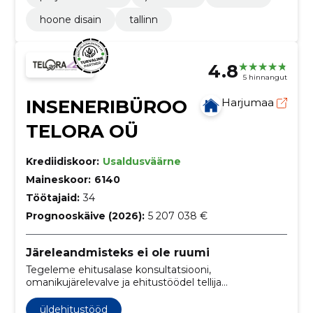
hoone disain
tallinn
4.8
5 hinnangut
INSENERIBÜROO
Harjumaa
TELORA OÜ
Krediidiskoor:
Usaldusväärne
Maineskoor:
6140
Töötajaid:
34
Prognooskäive (2026):
5 207 038 €
Järeleandmisteks ei ole ruumi
Tegeleme ehitusalase konsultatsiooni,
omanikujärelevalve ja ehitustöödel tellija
nõustamisega, olles üks juhtivaid ettevõtteid selles
valdkonnas Eestis.
üldehitustööd