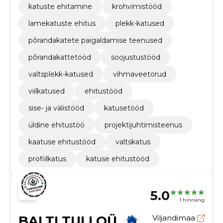
katuste ehitamine
krohvimistööd
lamekatuste ehitus
plekk-katused
põrandakatete paigaldamise teenused
põrandakattetööd
soojustustööd
valtsplekk-katused
vihmaveetorud
viilkatused
ehitustööd
sise- ja välistööd
katusetööd
üldine ehitustöö
projektijuhtimisteenus
kaatuse ehitustööd
valtskatus
profiilkatus
katuse ehitustööd
5.0
1 hinnang
BALTI TULI OÜ
Viljandimaa