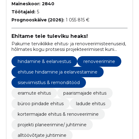
Maineskoor:
2840
Töötajaid:
5
Prognooskäive (2026):
1 055 815 €
Ehitame teie tuleviku heaks!
Pakume terviklikke ehitus- ja renoveerimisteenuseid,
hõlmates kogu protsessi projekteerimisest kuni
lõppviimistluseni.
hindamine & eelarvestus
renoveerimine
ehituse hindamine ja eelarvestamine
siseviimistlus & remonditööd
eramute ehitus
paarismajade ehitus
büroo pindade ehitus
ladude ehitus
kortermajade ehitus & renoveerimine
projekti planeerimine/ juhtimine
alltöövõtjate juhtimine