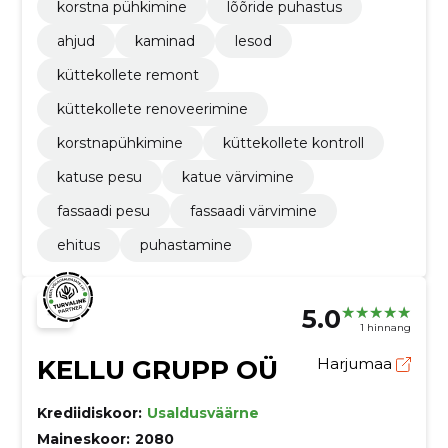
korstna pühkimine
lõõride puhastus
ahjud
kaminad
lesod
küttekollete remont
küttekollete renoveerimine
korstnapühkimine
küttekollete kontroll
katuse pesu
katue värvimine
fassaadi pesu
fassaadi värvimine
ehitus
puhastamine
5.0
1 hinnang
KELLU GRUPP OÜ
Harjumaa
Krediidiskoor:
Usaldusväärne
Maineskoor:
2080