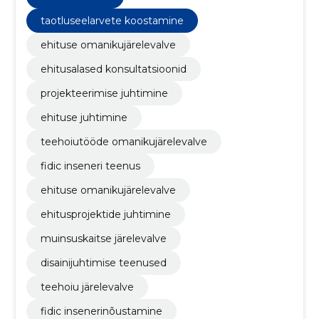
taotluseelarvete koostamine
ehituse omanikujärelevalve
ehitusalased konsultatsioonid
projekteerimise juhtimine
ehituse juhtimine
teehoiutööde omanikujärelevalve
fidic inseneri teenus
ehituse omanikujärelevalve
ehitusprojektide juhtimine
muinsuskaitse järelevalve
disainijuhtimise teenused
teehoiu järelevalve
fidic insenerinõustamine