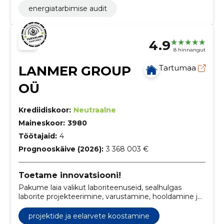
energiatarbimise audit
4.9
8 hinnangut
LANMER GROUP
Tartumaa
OÜ
Krediidiskoor:
Neutraalne
Maineskoor:
3980
Töötajaid:
4
Prognooskäive (2026):
3 368 003 €
Toetame innovatsiooni!
Pakume laia valikut laboriteenuseid, sealhulgas
laborite projekteerimine, varustamine, hooldamine ja
konsultatsioon.
projektide ja eelarvete koostamine