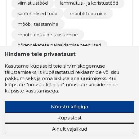
viimistlustööd
lammutus - ja koristustööd
santehnilised tööd
mööbli tootmine
mööbli taastamine
mööbli detailide taastamine
põrandakatete paigaldamise teenused
Hindame teie privaatsust
liimivaba parkett
liimitav parkett
Kasutame küpsiseid teie sirvimiskogemuse
puitpõrandate lihvimine ja viimistlus
täiustamiseks, isikupärastatud reklaamide või sisu
pakkumiseks ja oma liikluse analüüsimiseks. Kui
klõpsate "nõustu kõigiga", nõustute kõikide meie
5.0
küpsiste kasutamisega.
1 hinnang
SPIRALTUBE OÜ
Saaremaa
Nõustu kõigiga
Küpsistest
Krediidiskoor:
Neutraalne
Maineskoor:
2520
Ainult vajalikud
Töötajaid:
2