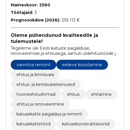
Maineskoor:
2560
Töötajaid:
3
Prognooskäive (2026):
236 112 €
Oleme pühendunud kvaliteedile ja
tulemustele!
Tegeleme üle Eesti katuste paigalduse,
renoveerimise ja ehitusega, samuti üldehitustööde ja
projektijuhtimisteenuse pakkumisega
ehitusvaldkonnas.
vannitoa remont
eelarve koostamine
ehitus ja kinnisvara
ehitus- ja kinnisvarateenused
hooneehitusfirmad
ehitus
ehitamine
ehitus ja renoveerimine
katusekatte paigaldus ja remont
katusekattetööd
katusekonstruktsioonid