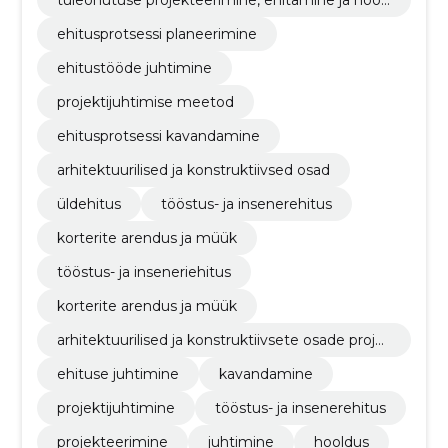
tuleohutuse projekteerimine, ehitamine ja hool
damine
ehitusprotsessi planeerimine
ehitustööde juhtimine
projektijuhtimise meetod
ehitusprotsessi kavandamine
arhitektuurilised ja konstruktiivsed osad
üldehitus
tööstus- ja insenerehitus
korterite arendus ja müük
tööstus- ja inseneriehitus
korterite arendus ja müük
arhitektuurilised ja konstruktiivsete osade proje
kteerimine
ehituse juhtimine
kavandamine
projektijuhtimine
tööstus- ja insenerehitus
projekteerimine
juhtimine
hooldus