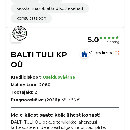
keskkonnasõbralikud küttekehad
konsultatsioon
5.0
1 hinnang
BALTI TULI KP
Viljandimaa
OÜ
Krediidiskoor:
Usaldusväärne
Maineskoor:
2080
Töötajaid:
2
Prognooskäive (2026):
38 786 €
Meie käest saate kõik ühest kohast!
BALTI TULI OÜ pakub terviklikke lahendusi
küttesüsteemidele, sealhulgas müüritöid, pliite,