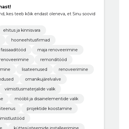
hast!
 kes teeb kõik endast oleneva, et Sinu soovid
ehitus ja kinnisvara
hooneehitusfirmad
fassaaditööd
maja renoveerimine
 renoveerimine
remonditööd
amine
lisateenused
renoveerimine
ndused
omanikujärelvalve
viimistlusmaterjalide valik
ne
mööbli ja disainelementide valik
diteenus
projektide koostamine
iimistlustööd
ne
küttesüsteemide installeerimine