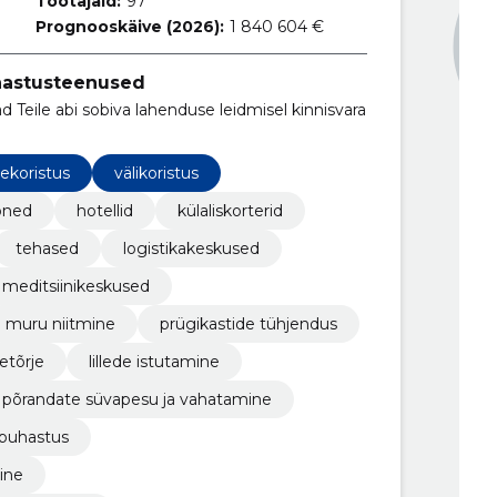
Töötajaid:
97
Prognooskäive (2026):
1 840 604 €
uhastusteenused
Teile abi sobiva lahenduse leidmisel kinnisvara
sekoristus
välikoristus
oned
hotellid
külaliskorterid
tehased
logistikakeskused
meditsiinikeskused
muru niitmine
prügikastide tühjendus
etõrje
lillede istutamine
põrandate süvapesu ja vahatamine
puhastus
ine