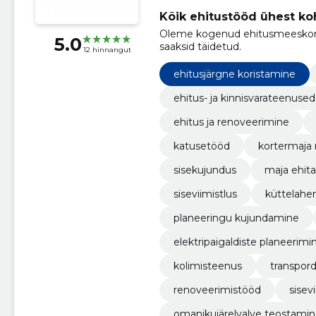
Kõik ehitustööd ühest ko
Oleme kogenud ehitusmeeskond,
5.0
saaksid täidetud.
12 hinnangut
ehitusjärgne koristamine
ehitus- ja kinnisvarateenused
ehitus ja renoveerimine
katusetööd
kortermaja
sisekujundus
maja ehit
siseviimistlus
küttelahe
planeeringu kujundamine
elektripaigaldiste planeerimi
kolimisteenus
transpor
renoveerimistööd
sisev
omanikujärelvalve teostami