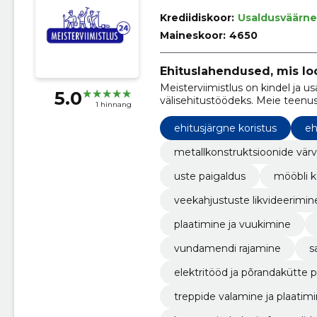
Krediidiskoor:
Usaldusväärne
Maineskoor:
4650
Ehituslahendused, mis lo
Meisterviimistlus on kindel ja us
5.0
välisehitustöödeks. Meie teenu
1 hinnang
siseviimistlustööd ja parketipai
tipptasemel töö ja klientide rahu
ehitusjärgne koristus
eh
metallkonstruktsioonide vär
uste paigaldus
mööbli 
veekahjustuste likvideerimin
plaatimine ja vuukimine
vundamendi rajamine
s
elektritööd ja põrandakütte 
treppide valamine ja plaatim