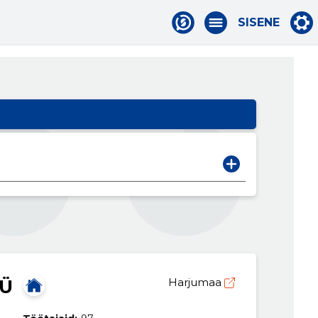
SISENE
OÜ
Harjumaa