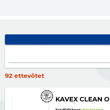
92 ettevõtet
KAVEX CLEAN 
Krediidiskoor:
Neutraalne