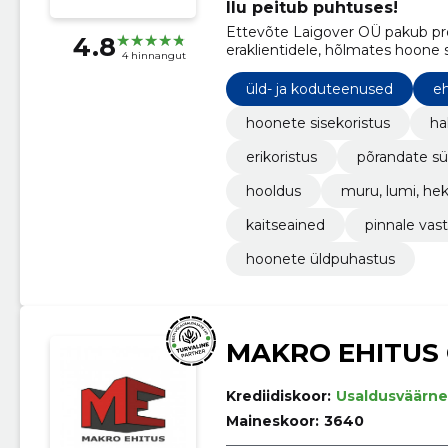
Ilu peitub puhtuses!
Ettevõte Laigover OÜ pakub prof
4.8
eraklientidele, hõlmates hoone si
4 hinnangut
ja palju muud.
üld- ja koduteenused
eh
hoonete sisekoristus
ha
erikoristus
põrandate sü
hooldus
muru, lumi, hek
kaitseained
pinnale vas
hoonete üldpuhastus
MAKRO EHITUS
Krediidiskoor:
Usaldusväärne
Maineskoor:
3640