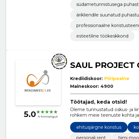
südametunnistusega puhas
ärikliendile suunatud puhas
professionaalne koristusteen
esteetiline töökeskkond
SAUL PROJECT
Krediidiskoor:
Piiripealne
Maineskoor:
4900
Töötajad, keda otsid!
Oleme tunnustatud oskus- ja lii
5.0
rohkem meie teenuste kohta ja s
4 hinnangut
olla.
ehitusjärgne koristus
ko
personali rent
tiimi mo