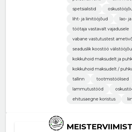
spetsialistid
oskustööjõ
liht- ja liinitööjõud
lao- j
töötaja vastavalt vajadusele
vabane vastutustest ametiv
seaduslik koostöö välistööjõ
kokkuhoid maksudelt ja puh
kokkuhoid maksudelt / puhk
tallinn
tootmistöölised
lammutustööd
oskustö
ehitusaegne koristus
li
MEISTERVIIMIS