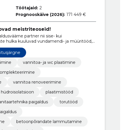
Töötajaid:
2
Prognooskäive (2026):
171 449 €
ovad meistriteoseid!
aldusväärne partner nii sise- kui
ste hulka kuuluvad vundamendi- ja müüritööd,
galdus. Meie professionaalne tiim tagab
lolu.
itusjärgne
vimine
vannitoa- ja wc plaatimine
komplekteerimine
e
vannitoa renoveerimine
hüdroisolatsioon
plaatimistööd
anitaartehnika paigaldus
torutööd
paigaldus
ine
betoonpõrandate lammutamine