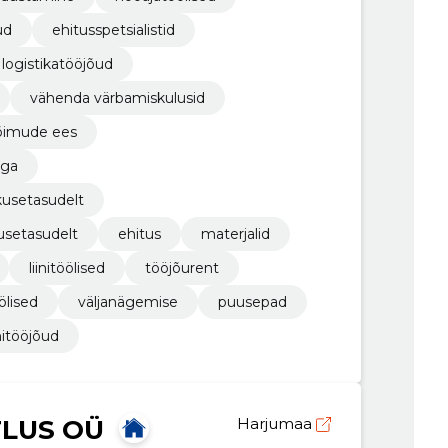
ud
ehitusspetsialistid
a logistikatööjõud
vähenda värbamiskulusid
õimude ees
uga
kusetasudelt
usetasudelt
ehitus
materjalid
liinitöölised
tööjõurent
ölised
väljanägemise
puusepad
initööjõud
TLUS OÜ
Harjumaa