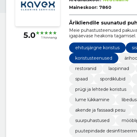
Maineskoor:
7860
Ärikliendile suunatud p
Meie puhastusteenused pakuvad 
5.0
igapäevase heakorra tagamisel.
1 hinnang
ehitusjärgne koristus
si
koristusteenused
äriho
restoranid
laopinnad
spaad
spordiklubid
prügi ja lehtede koristus
lume lükkamine
libedus
akende ja fassaadi pesu
suurpuhastused
mööbli
puutepindade desinfitseerim