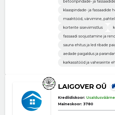
betoonpindade- ja fassaadid
klaaspindade- ja fassaadide 
maalritööd, värvimine, paht
korterite siseviimistlus
k
fassaadi soojustamine ja ren
sauna ehitus ja led ribade pa
aedade paigaldus ja paranda
karkassitööd ja vaheseinte eh
LAIGOVER OÜ
Krediidiskoor:
Usaldusväärne
Maineskoor:
3780