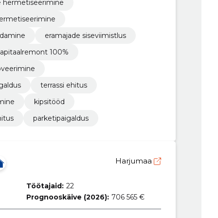
e hermetiseerimine
hermetiseerimine
eldamine
eramajade siseviimistlus
apitaalremont 100%
oveerimine
igaldus
terrassi ehitus
mine
kipsitööd
itus
parketipaigaldus
Harjumaa
Töötajaid:
22
Prognooskäive (2026):
706 565 €