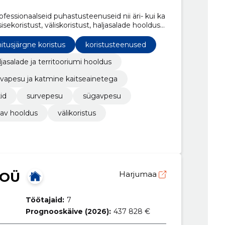
essionaalseid puhastusteenuseid nii äri- kui ka
sekoristust, väliskoristust, haljasalade hooldust
itusjärgne koristus
koristusteenused
ljasalade ja territooriumi hooldus
vapesu ja katmine kaitseainetega
id
survepesu
sügavpesu
tav hooldus
välikoristus
 OÜ
Harjumaa
Töötajaid:
7
Prognooskäive (2026):
437 828 €