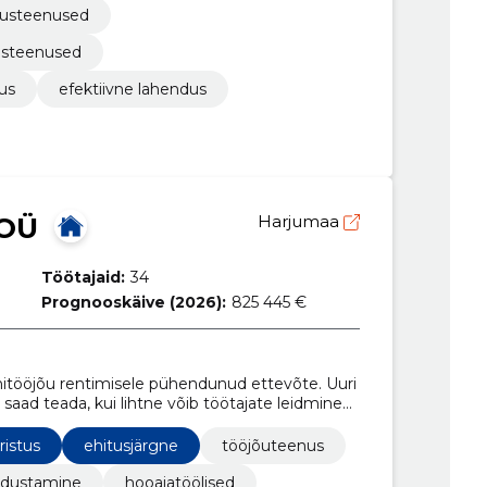
tusteenused
tusteenused
us
efektiivne lahendus
 OÜ
Harjumaa
Töötajaid:
34
Prognooskäive (2026):
825 445 €
nitööjõu rentimisele pühendunud ettevõte. Uuri
aad teada, kui lihtne võib töötajate leidmine
ristus
ehitusjärgne
tööjõuteenus
odustamine
hooajatöölised